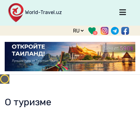
World-Travel.uz
Главная
0
Направления
Туры
Тур. фирмы
Табло прилета
О туризме
О проекте
О туризме
Войти
Зарегистрироваться
support@world-travel.uz