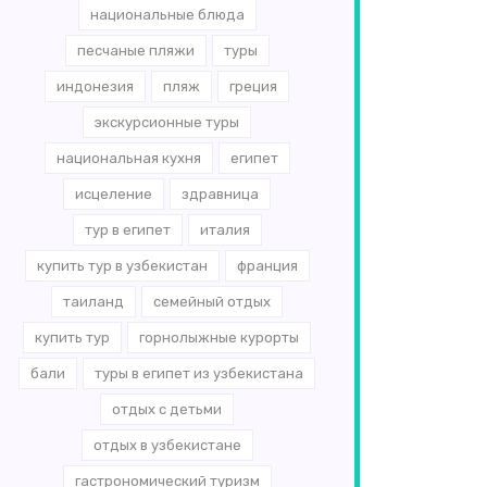
национальные блюда
песчаные пляжи
туры
индонезия
пляж
греция
экскурсионные туры
национальная кухня
египет
исцеление
здравница
тур в египет
италия
купить тур в узбекистан
франция
таиланд
семейный отдых
купить тур
горнолыжные курорты
бали
туры в египет из узбекистана
отдых с детьми
отдых в узбекистане
гастрономический туризм