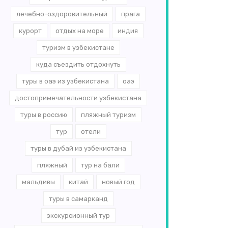
лечебно-оздоровительный
прага
курорт
отдых на море
индия
туризм в узбекистане
куда съездить отдохнуть
туры в оаэ из узбекистана
оаэ
достопримечательности узбекистана
туры в россию
пляжный туризм
тур
отели
туры в дубай из узбекистана
пляжный
тур на бали
мальдивы
китай
новый год
туры в самарканд
экскурсионный тур