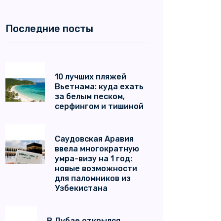
Последние посты
10 лучших пляжей
Вьетнама: куда ехать
за белым песком,
серфингом и тишиной
Саудовская Аравия
ввела многократную
умра-визу на 1 год:
новые возможности
для паломников из
Узбекистана
В Дубае открылся