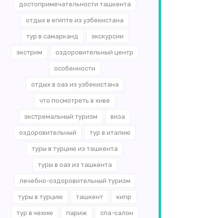
достопримечательности ташкента
отдых в египте из узбекистана
тур в самарканд
экскурсии
экстрим
оздоровительный центр
особенности
отдых в оаэ из узбекистана
что посмотреть в хиве
экстремальный туризм
виза
оздоровительный
тур в италию
туры в турцию из ташкента
туры в оаэ из ташкента
лечебно-оздоровительный туризм
туры в турцию
ташкент
кипр
тур в чехию
париж
спа-салон