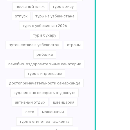
песчаный пляж
туры в хиву
отпуск
туры из узбекистана
туры в узбекистан 2026
тур в бухару
путешествие в узбекистан
страны
рыбалка
лечебно-оздоровительные санатории
туры в индонезию
достопримечательности самарканда
куда можно съездить отдохнуть
активный отдых
швейцария
лето
мошенники
туры в египет из ташкента