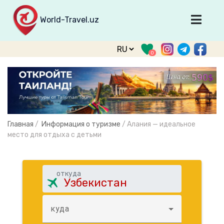
World-Travel.uz
Главная
0
Направления
Туры
Тур. фирмы
Табло прилета
Главная
/
Информация о туризме
/
Алания — идеальное
О туризме
место для отдыха с детьми
О проекте
Войти
откуда
Зарегистрироваться
куда
support@world-travel.uz