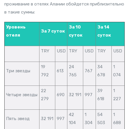
проживание в отелях Алании обойдется приблизительно
в такие суммы:
Уровень
За 10
За 14
За 7 суток
отеля
суток
суток
TRY
USD
TRY
USD
TRY
USD
19
24
34
1
Три звезды
613
767
792
765
678
074
22
39
1
Четыре звезды
690
32 191
997
279
618
227
42
1
54
1
Пять звезд
32 191
997
104
304
503
688