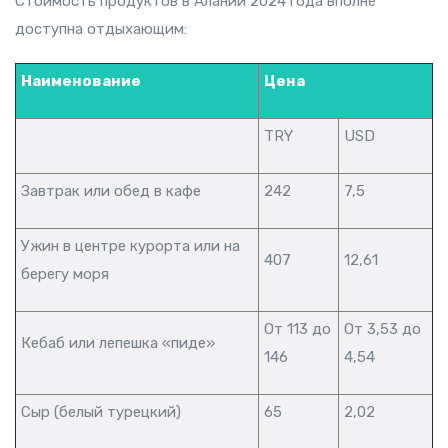
Стоимость продуктов в Алании 2024 года вполне
доступна отдыхающим:
Наименование
Цена
TRY
USD
Завтрак или обед в кафе
242
7,5
Ужин в центре курорта или на
407
12,61
берегу моря
От 113 до
От 3,53 до
Кебаб или лепешка «пиде»
146
4,54
Сыр (белый турецкий)
65
2,02