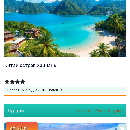
Китай остров Хайнань
Взрослых:
1
/ Дней:
8
/ Ночей:
7
Турция
смотреть больше туров
от $781