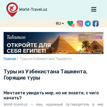
World-Travel.uz
Главная
0
Направления
Туры
Тур. фирмы
Табло прилета
Главная
/
Туры из Узбекистана Ташкента
О туризме
Туры из Узбекистана Ташкента,
О проекте
Горящие туры
Войти
Мечтаете увидеть мир, но не знаете, с чего
Зарегистрироваться
начать?
support@world-travel.uz
World-travel.uz — ваш надежный путеводитель в мир