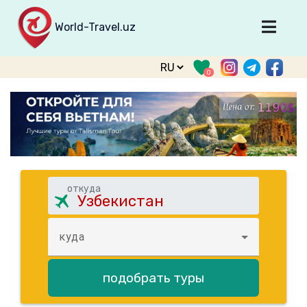
World-Travel.uz
Главная
0
Направления
Туры
Тур. фирмы
Табло прилета
О туризме
откуда
О проекте
Войти
куда
Зарегистрироваться
подобрать туры
support@world-travel.uz