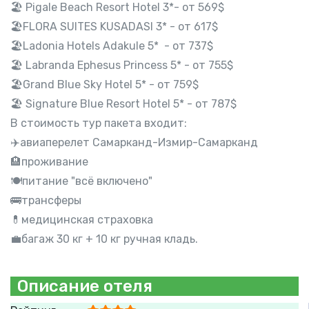
🏖 Pigale Beach Resort Hotel 3*- от 569$
🏖FLORA SUITES KUSADASI 3* - от 617$
🏖Ladonia Hotels Adakule 5* - от 737$
🏖 Labranda Ephesus Princess 5* - от 755$
🏖Grand Blue Sky Hotel 5* - от 759$
🏖 Signature Blue Resort Hotel 5* - от 787$
В стоимость тур пакета входит:
✈️авиаперелет Самарканд-Измир-Самарканд
🏨проживание
🍽питание "всё включено"
🚌трансферы
💊медицинская страховка
💼багаж 30 кг + 10 кг ручная кладь.
Описание отеля