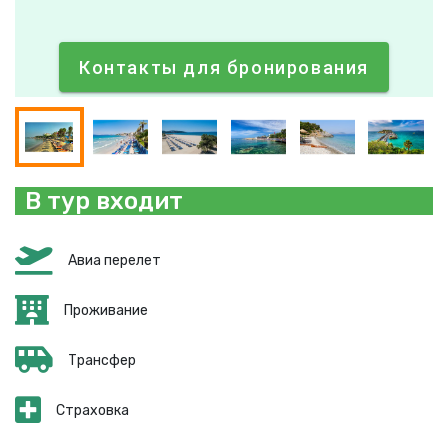
Контакты для бронирования
В тур входит
Авиа перелет
Проживание
Трансфер
Страховка