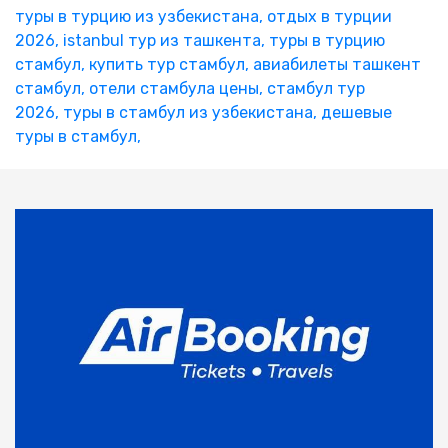
туры в турцию из узбекистана,
отдых в турции
2026,
istanbul тур из ташкента,
туры в турцию
стамбул,
купить тур стамбул,
авиабилеты ташкент
стамбул,
отели стамбула цены,
стамбул тур
2026,
туры в стамбул из узбекистана,
дешевые
туры в стамбул,