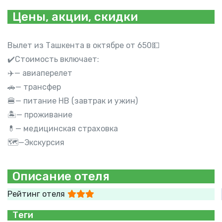
Цены, акции, скидки
Вылет из Ташкента в октябре от 650💵
✔️Стоимость включает:
✈️— авиаперелет
🚗— трансфер
🍔— питание НВ (завтрак и ужин)
🏝— проживание
💊— медицинская страховка
🗺—Экскурсия
Описание отеля
Рейтинг отеля
Теги