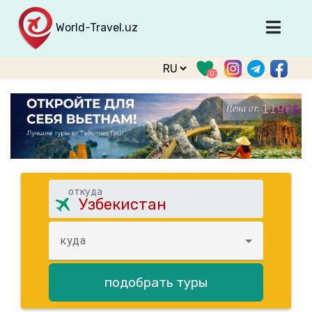
World-Travel.uz
Главная
0
Направления
Туры
Тур. фирмы
Табло прилета
О туризме
откуда
О проекте
Войти
куда
Зарегистрироваться
подобрать туры
support@world-travel.uz