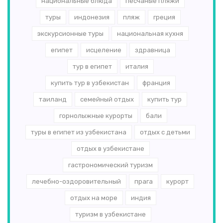
национальные блюда
песчаные пляжи
туры
индонезия
пляж
греция
экскурсионные туры
национальная кухня
египет
исцеление
здравница
тур в египет
италия
купить тур в узбекистан
франция
таиланд
семейный отдых
купить тур
горнолыжные курорты
бали
туры в египет из узбекистана
отдых с детьми
отдых в узбекистане
гастрономический туризм
лечебно-оздоровительный
прага
курорт
отдых на море
индия
туризм в узбекистане