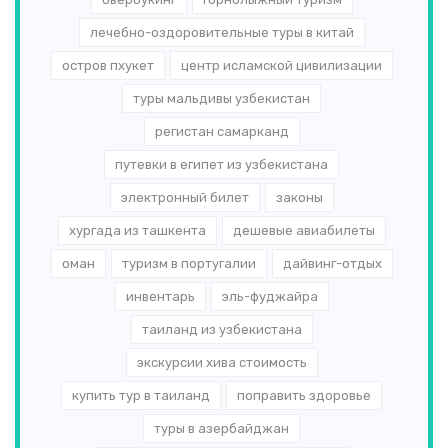
лечебно-оздоровительные туры в китай
остров пхукет
центр исламской цивилизации
туры мальдивы узбекистан
регистан самарканд
путевки в египет из узбекистана
электронный билет
законы
хургада из ташкента
дешевые авиабилеты
оман
туризм в португалии
дайвинг-отдых
инвентарь
эль-­фуджайра
таиланд из узбекистана
экскурсии хива стоимость
купить тур в таиланд
поправить здоровье
туры в азербайджан