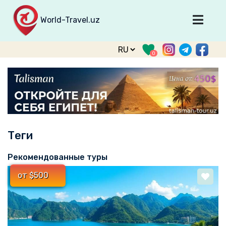
World-Travel.uz
Главная
0
Направления
Туры
Тур. фирмы
Табло прилета
Теги
О туризме
О проекте
Рекомендованные туры
Войти
от $500
Зарегистрироваться
support@world-travel.uz