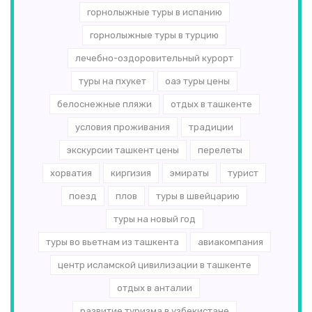
горнолыжные туры в испанию
горнолыжные туры в турцию
лечебно-оздоровительный курорт
туры на пхукет
оаэ туры цены
белоснежные пляжи
отдых в ташкенте
условия проживания
традиции
экскурсии ташкент цены
перелеты
хорватия
киргизия
эмираты
турист
поезд
плов
туры в швейцарию
туры на новый год
туры во вьетнам из ташкента
авиакомпания
центр исламской цивилизации в ташкенте
отдых в анталии
развитие туризма в узбекистане