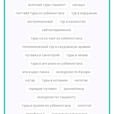
вьетнам туры ташкент
канада
паттайя туры из узбекистана
тур в иорданию
экстремальный
тур в казахстан
заблаговременно
туры на ко чанг из узбекистана
поломнический тур в саудовскую аравию
путевка в санаторий
туры в чехию
туры в анталью из узбекистана
eta в шри-ланка
экскурсии по бухаре
катар
туры в испанию
негатив
горящие путевки
диснейленд
экскурсии по ташкенту
туры в грузию из узбекистана
золотой
овербукинг
горнолыжный туризм