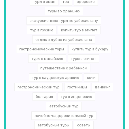
туры в оман
гоа
здоровье
туры во францию
экскурсионные туры по узбекистану
тур в грузию
купить тур в египет
отдых в дубае из узбекистана
гастрономические туры
купить тур в бухару
туры в малайзию
туры в египет
путешествие с ребенком
тур в саудовскую аравию
сочи
гастрономический тур
гостиницы
дайвинг
болгария
тур в индонезию
автобусный тур
лечебно-оздоровительный тур
автобусные туры
советы