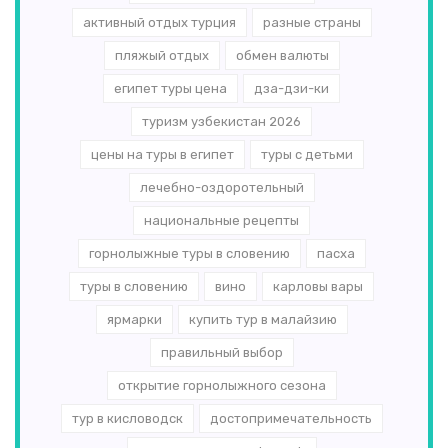
активный отдых турция
разные страны
пляжый отдых
обмен валюты
египет туры цена
дза-дзи-ки
туризм узбекистан 2026
цены на туры в египет
туры с детьми
лечебно-оздоротельный
национальные рецепты
горнолыжные туры в словению
пасха
туры в словению
вино
карловы вары
ярмарки
купить тур в малайзию
правильный выбор
открытие горнолыжного сезона
тур в кисловодск
достопримечательность