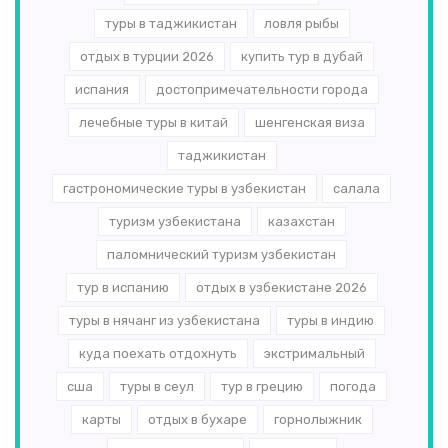
туры в таджикистан
ловля рыбы
отдых в турции 2026
купить тур в дубай
испания
достопримечательности города
лечебные туры в китай
шенгенская виза
таджикистан
гастрономические туры в узбекистан
салала
туризм узбекистана
казахстан
паломнический туризм узбекистан
тур в испанию
отдых в узбекистане 2026
туры в нячанг из узбекистана
туры в индию
куда поехать отдохнуть
экстримальный
сша
туры в сеул
тур в грецию
погода
карты
отдых в бухаре
горнолыжник