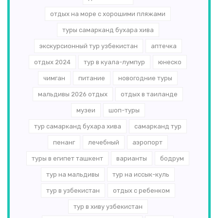
отдых на море с хорошими пляжами
туры самарканд бухара хива
экскурсионный тур узбекистан
аптечка
отдых 2024
тур в куала-лумпур
юнеско
чимган
питание
новогодние туры
мальдивы 2026 отдых
отдых в таиланде
музеи
шоп-туры
тур самарканд бухара хива
самарканд тур
пенанг
лечебный
аэропорт
туры в египет ташкент
варианты
бодрум
тур на мальдивы
тур на иссык-куль
тур в узбекистан
отдых с ребенком
тур в хиву узбекистан