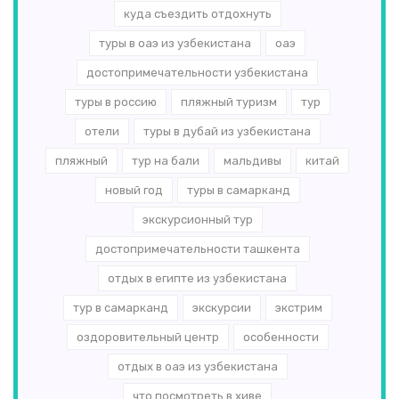
куда съездить отдохнуть
туры в оаэ из узбекистана
оаэ
достопримечательности узбекистана
туры в россию
пляжный туризм
тур
отели
туры в дубай из узбекистана
пляжный
тур на бали
мальдивы
китай
новый год
туры в самарканд
экскурсионный тур
достопримечательности ташкента
отдых в египте из узбекистана
тур в самарканд
экскурсии
экстрим
оздоровительный центр
особенности
отдых в оаэ из узбекистана
что посмотреть в хиве