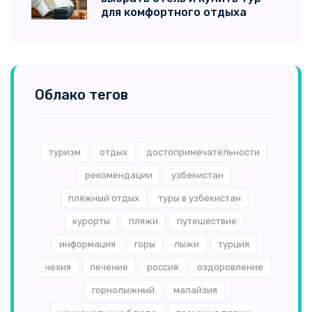
для комфортного отдыха
Облако тегов
туризм
отдых
достопримечательности
рекомендации
узбекистан
пляжный отдых
туры в узбекистан
курорты
пляжи
путешествие
информация
горы
лыжи
турция
чехия
лечение
россия
оздоровление
горнолыжный
малайзия