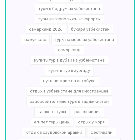
туры в бодрум из узбекистана
туры на горнолыжные курорты
самарканд 2026
бухара узбекистан
памуккале
туры на море из узбекистана
самарканд
купить тур в дубай из узбекистана
купить тур в хургаду
путешествие на автобусе
отдых в узбекистане для иностранцев
оздоровительные туры в таджикистан
ташкент туры
развлечения
египет туры цены
отдых у моря
отдых в саудовской аравии
фестивали