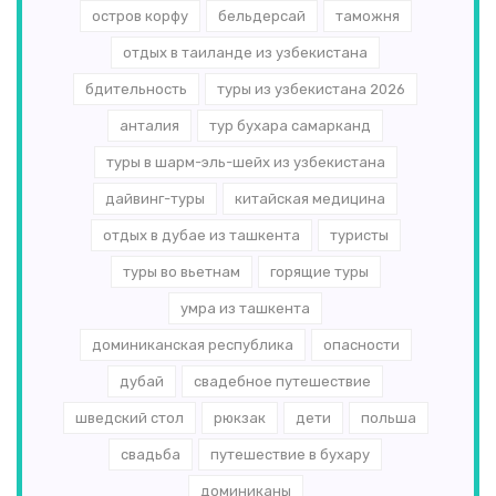
остров корфу
бельдерсай
таможня
отдых в таиланде из узбекистана
бдительность
туры из узбекистана 2026
анталия
тур бухара самарканд
туры в шарм-эль-шейх из узбекистана
дайвинг-туры
китайская медицина
отдых в дубае из ташкента
туристы
туры во вьетнам
горящие туры
умра из ташкента
доминиканская республика
опасности
дубай
свадебное путешествие
шведский стол
рюкзак
дети
польша
свадьба
путешествие в бухару
доминиканы