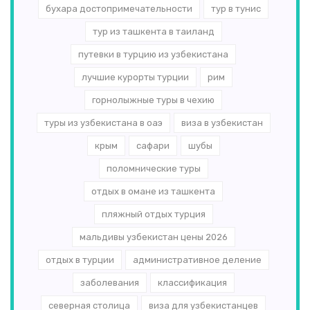
бухара достопримечательности
тур в тунис
тур из ташкента в таиланд
путевки в турцию из узбекистана
лучшие курорты турции
рим
горнолыжные туры в чехию
туры из узбекистана в оаэ
виза в узбекистан
крым
сафари
шубы
поломнические туры
отдых в омане из ташкента
пляжный отдых турция
мальдивы узбекистан цены 2026
отдых в турции
административное деление
заболевания
классификация
северная столица
виза для узбекистанцев