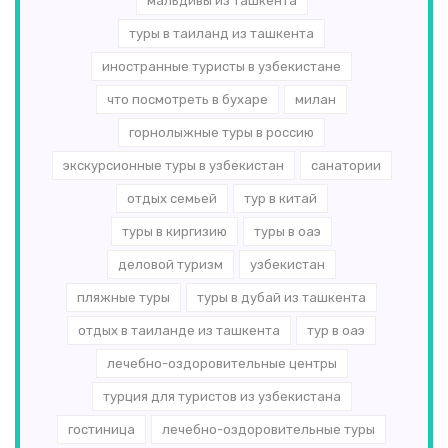
мальдивы из ташкента
туры в таиланд из ташкента
иностранные туристы в узбекистане
что посмотреть в бухаре
милан
горнолыжные туры в россию
экскурсионные туры в узбекистан
санатории
отдых семьей
тур в китай
туры в киргизию
туры в оаэ
деловой туризм
узбекистан
пляжные туры
туры в дубай из ташкента
отдых в таиланде из ташкента
тур в оаэ
лечебно-оздоровительные центры
турция для туристов из узбекистана
гостиница
лечебно-оздоровительные туры