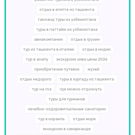
отдых в египте из ташкента
таиланд туры из узбекистана
туры в паттайю из узбекистана
авиакомпании
отдых в грузии
тур из ташкента в италию
отдых в индии
тур в анапу
экскурсии хива цены 2026
приобретение путевок
музей
отдых недорого
туры в хургаду из ташкента
тур на гоа
где можно отдохнуть
туры для гурманов
лечебно-оздоровитьельные санатории
тур в израиль
отдых море
экскурсии в самарканде