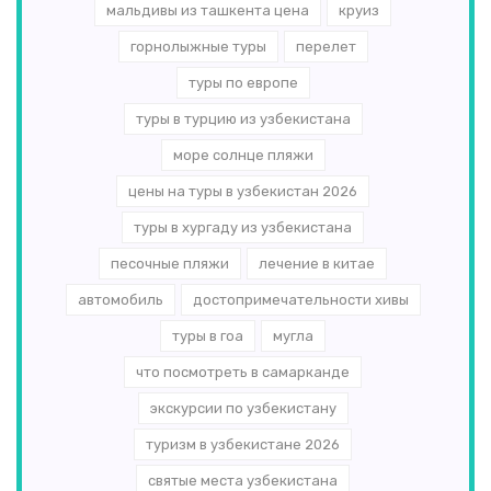
мальдивы из ташкента цена
круиз
горнолыжные туры
перелет
туры по европе
туры в турцию из узбекистана
море солнце пляжи
цены на туры в узбекистан 2026
туры в хургаду из узбекистана
песочные пляжи
лечение в китае
автомобиль
достопримечательности хивы
туры в гоа
мугла
что посмотреть в самарканде
экскурсии по узбекистану
туризм в узбекистане 2026
святые места узбекистана