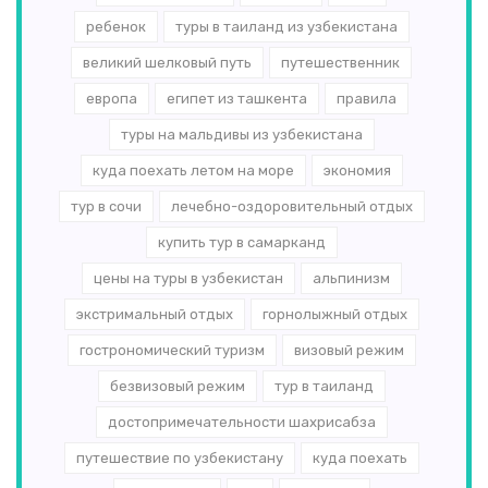
ребенок
туры в таиланд из узбекистана
великий шелковый путь
путешественник
европа
египет из ташкента
правила
туры на мальдивы из узбекистана
куда поехать летом на море
экономия
тур в сочи
лечебно-оздоровительный отдых
купить тур в самарканд
цены на туры в узбекистан
альпинизм
экстримальный отдых
горнолыжный отдых
гострономический туризм
визовый режим
безвизовый режим
тур в таиланд
достопримечательности шахрисабза
путешествие по узбекистану
куда поехать