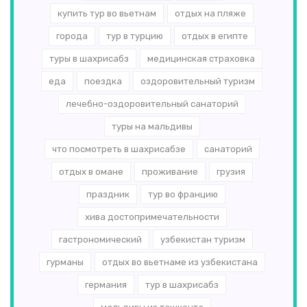
купить тур во вьетнам
отдых на пляже
города
тур в турцию
отдых в египте
туры в шахрисабз
медицинская страховка
еда
поездка
оздоровительный туризм
лечебно-оздоровительный санаторий
туры на мальдивы
что посмотреть в шахрисабзе
санаторий
отдых в омане
проживание
грузия
праздник
тур во францию
хива достопримечательности
гастрономический
узбекистан туризм
гурманы
отдых во вьетнаме из узбекистана
германия
тур в шахрисабз