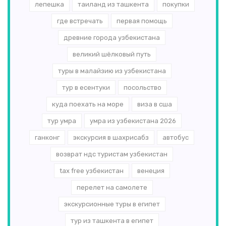
лепешка
таиланд из ташкента
покупки
где встречать
первая помощь
древние города узбекистана
великий шёлковый путь
туры в малайзию из узбекистана
тур в есентуки
посольство
куда поехать на море
виза в сша
тур умра
умра из узбекистана 2026
ганконг
экскурсия в шахрисабз
автобус
возврат ндс туристам узбекистан
tax free узбекистан
венеция
перелет на самолете
экскурсионные туры в египет
тур из ташкента в египет