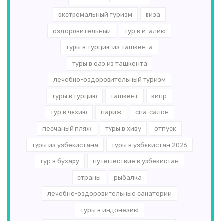
экстремальный туризм
виза
оздоровительный
тур в италию
туры в турцию из ташкента
туры в оаэ из ташкента
лечебно-оздоровительный туризм
туры в турцию
ташкент
кипр
тур в чехию
париж
спа-салон
песчаный пляж
туры в хиву
отпуск
туры из узбекистана
туры в узбекистан 2026
тур в бухару
путешествие в узбекистан
страны
рыбалка
лечебно-оздоровительные санатории
туры в индонезию