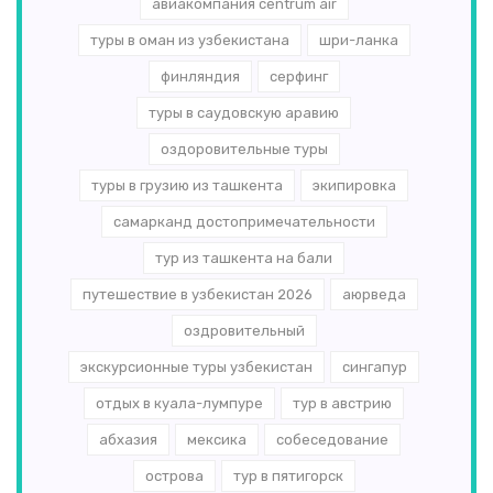
авиакомпания centrum air
туры в оман из узбекистана
шри-ланка
финляндия
серфинг
туры в саудовскую аравию
оздоровительные туры
туры в грузию из ташкента
экипировка
самарканд достопримечательности
тур из ташкента на бали
путешествие в узбекистан 2026
аюрведа
оздровительный
экскурсионные туры узбекистан
сингапур
отдых в куала-лумпуре
тур в австрию
абхазия
мексика
собеседование
острова
тур в пятигорск