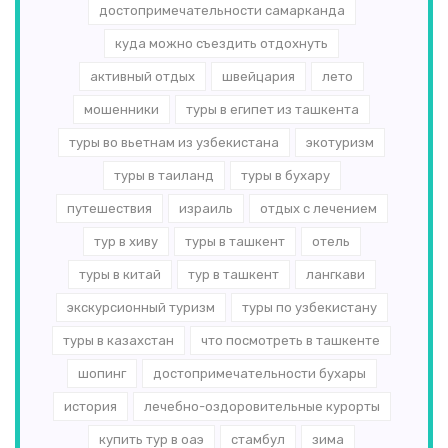
достопримечательности самарканда
куда можно съездить отдохнуть
активный отдых
швейцария
лето
мошенники
туры в египет из ташкента
туры во вьетнам из узбекистана
экотуризм
туры в таиланд
туры в бухару
путешествия
израиль
отдых с лечением
тур в хиву
туры в ташкент
отель
туры в китай
тур в ташкент
лангкави
экскурсионный туризм
туры по узбекистану
туры в казахстан
что посмотреть в ташкенте
шопинг
достопримечательности бухары
история
лечебно-оздоровительные курорты
купить тур в оаэ
стамбул
зима