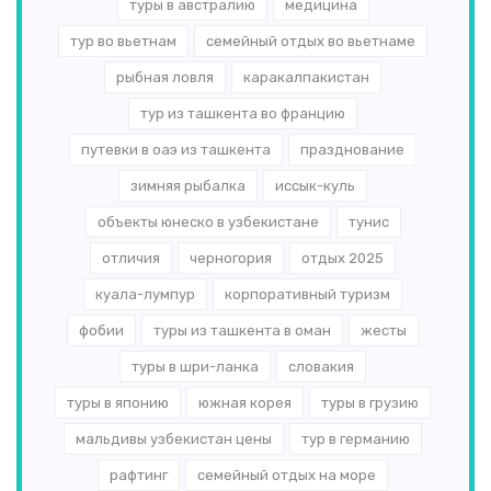
туры в австралию
медицина
тур во вьетнам
семейный отдых во вьетнаме
рыбная ловля
каракалпакистан
тур из ташкента во францию
путевки в оаэ из ташкента
празднование
зимняя рыбалка
иссык-куль
объекты юнеско в узбекистане
тунис
отличия
черногория
отдых 2025
куала-лумпур
корпоративный туризм
фобии
туры из ташкента в оман
жесты
туры в шри-ланка
словакия
туры в японию
южная корея
туры в грузию
мальдивы узбекистан цены
тур в германию
рафтинг
семейный отдых на море