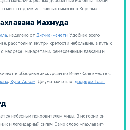
щная майолика, резные деревянные колонны, тихий
то место одним из главных символов Хорезма.
Пахлавана Махмуда
ала
, недалеко от
Джума-мечети
. Удобнее всего
иве: расстояния внутри крепости небольшие, а путь к
с медресе, минаретами, ремесленными лавками и
ючают в обзорные экскурсии по Ичан-Кале вместе с
хана
,
Куня-Арком
, Джума-мечетью,
дворцом Таш-
уд
тается небесным покровителем Хивы. В истории он
нник и легендарный силач. Само слово «пахлаван»