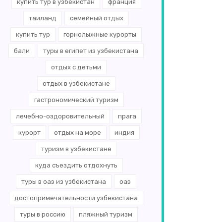
купить тур в узбекистан
франция
таиланд
семейный отдых
купить тур
горнолыжные курорты
бали
туры в египет из узбекистана
отдых с детьми
отдых в узбекистане
гастрономический туризм
лечебно-оздоровительный
прага
курорт
отдых на море
индия
туризм в узбекистане
куда съездить отдохнуть
туры в оаэ из узбекистана
оаэ
достопримечательности узбекистана
туры в россию
пляжный туризм