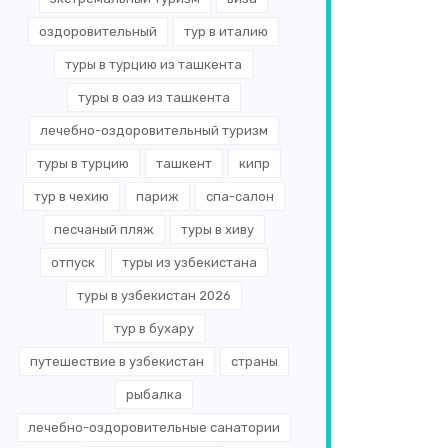
оздоровительный
тур в италию
туры в турцию из ташкента
туры в оаэ из ташкента
лечебно-оздоровительный туризм
туры в турцию
ташкент
кипр
тур в чехию
париж
спа-салон
песчаный пляж
туры в хиву
отпуск
туры из узбекистана
туры в узбекистан 2026
тур в бухару
путешествие в узбекистан
страны
рыбалка
лечебно-оздоровительные санатории