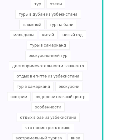
тур
отели
туры в дубай из узбекистана
пляжный
тур на бали
мальдивы
китай
новый год
туры в самарканд
экскурсионный тур
достопримечательности ташкента
отдых в египте из узбекистана
тур в самарканд
экскурсии
экстрим
оздоровительный центр
особенности
отдых в оаэ из узбекистана
что посмотреть в хиве
экстремальный туризм
виза