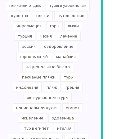
пляжный отдых
туры в узбекистан
курорты
пляжи
путешествие
информация
горы
лыжи
турция
чехия
лечение
россия
оздоровление
горнолыжный
малайзия
национальные блюда
песчаные пляжи
туры
индонезия
пляж
греция
экскурсионные туры
национальная кухня
египет
исцеление
здравница
тур в египет
италия
купить тур в узбекистан
франция