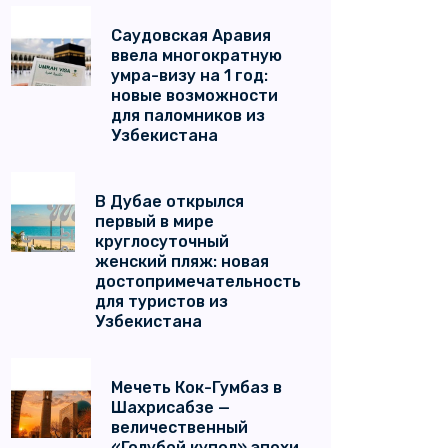
Саудовская Аравия
ввела многократную
умра-визу на 1 год:
новые возможности
для паломников из
Узбекистана
В Дубае открылся
первый в мире
круглосуточный
женский пляж: новая
достопримечательность
для туристов из
Узбекистана
Мечеть Кок-Гумбаз в
Шахрисабзе —
величественный
«Голубой купол» эпохи