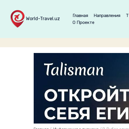
Главная
Направления
Т
World-Travel.uz
О Проекте