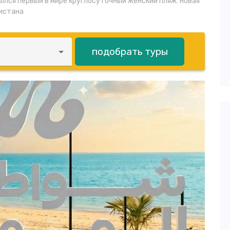
ылся первый в мире круглосуточный женский пляж: новая
истана
подобрать туры