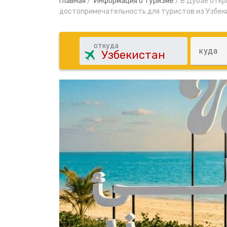
Главная
/
Информация о туризме
/
В Дубае откр
достопримечательность для туристов из Узбек
откуда
куда