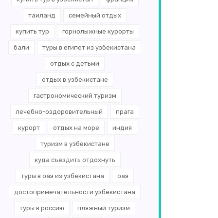
таиланд
семейный отдых
купить тур
горнолыжные курорты
бали
туры в египет из узбекистана
отдых с детьми
отдых в узбекистане
гастрономический туризм
лечебно-оздоровительный
прага
курорт
отдых на море
индия
туризм в узбекистане
куда съездить отдохнуть
туры в оаэ из узбекистана
оаэ
достопримечательности узбекистана
туры в россию
пляжный туризм