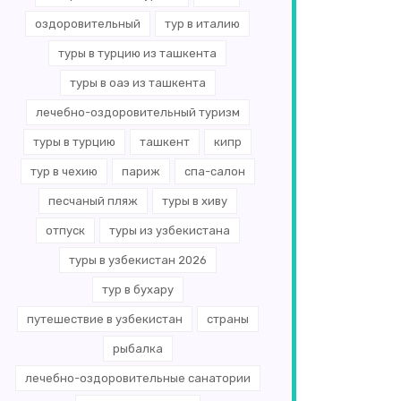
оздоровительный
тур в италию
туры в турцию из ташкента
туры в оаэ из ташкента
лечебно-оздоровительный туризм
туры в турцию
ташкент
кипр
тур в чехию
париж
спа-салон
песчаный пляж
туры в хиву
отпуск
туры из узбекистана
туры в узбекистан 2026
тур в бухару
путешествие в узбекистан
страны
рыбалка
лечебно-оздоровительные санатории