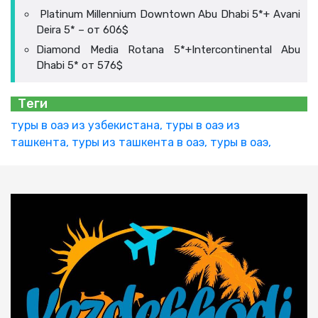
Platinum Millennium Downtown Abu Dhabi 5*+ Avani
Deira 5* – от 606$
Diamond Media Rotana 5*+Intercontinental Abu
Dhabi 5* от 576$
Теги
туры в оаэ из узбекистана,
туры в оаэ из
ташкента,
туры из ташкента в оаэ,
туры в оаэ,