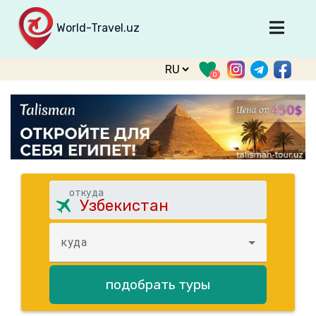
World-Travel.uz
Главная
0
Направления
Туры
Тур. фирмы
Табло прилета
О туризме
откуда
О проекте
куда
Войти
Зарегистрироваться
подобрать туры
support@world-travel.uz