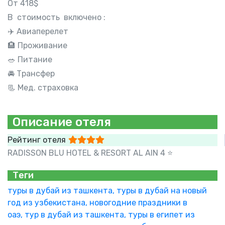
От 418$
В стоимость включено :
✈️ Авиаперелет
🏨 Проживание
🥗 Питание
🚘 Трансфер
📃 Мед. страховка
Описание отеля
Рейтинг отеля
RADISSON BLU HOTEL & RESORT AL AIN 4 ⭐️
Теги
туры в дубай из ташкента,
туры в дубай на новый
год из узбекистана,
новогодние праздники в
оаэ,
тур в дубай из ташкента,
туры в египет из