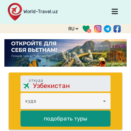
World-Travel.uz
Главная
0
Направления
Туры
Тур. фирмы
Табло прилета
О туризме
откуда
О проекте
Войти
куда
Зарегистрироваться
подобрать туры
support@world-travel.uz