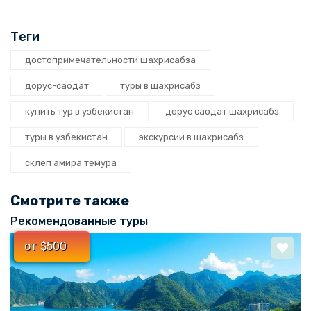
Теги
достопримечательности шахрисабза
дорус-саодат
туры в шахрисабз
купить тур в узбекистан
дорус саодат шахрисабз
туры в узбекистан
экскурсии в шахрисабз
склеп амира темура
Смотрите также
Рекомендованные туры
от $500