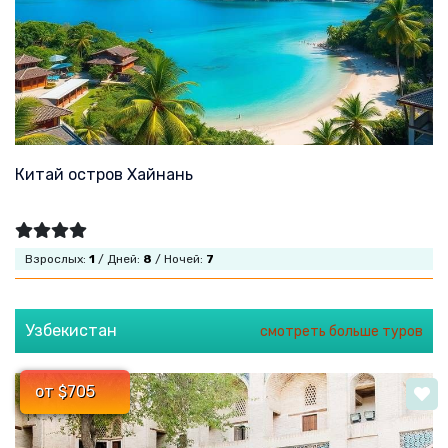
Китай остров Хайнань
Взрослых:
1
/ Дней:
8
/ Ночей:
7
Узбекистан
смотреть больше туров
от $705