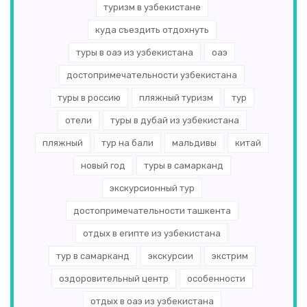
туризм в узбекистане
куда съездить отдохнуть
туры в оаэ из узбекистана
оаэ
достопримечательности узбекистана
туры в россию
пляжный туризм
тур
отели
туры в дубай из узбекистана
пляжный
тур на бали
мальдивы
китай
новый год
туры в самарканд
экскурсионный тур
достопримечательности ташкента
отдых в египте из узбекистана
тур в самарканд
экскурсии
экстрим
оздоровительный центр
особенности
отдых в оаэ из узбекистана