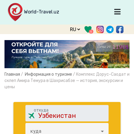
World-Travel.uz
Главная
0
Направления
Туры
Тур. фирмы
Табло прилета
Главная
/
Информация о туризме
/
Комплекс Дорус-Саодат и
О туризме
склеп Амира Темура в Шахрисабзе — история, экскурсии и
цены
О проекте
Войти
откуда
Зарегистрироваться
support@world-travel.uz
куда