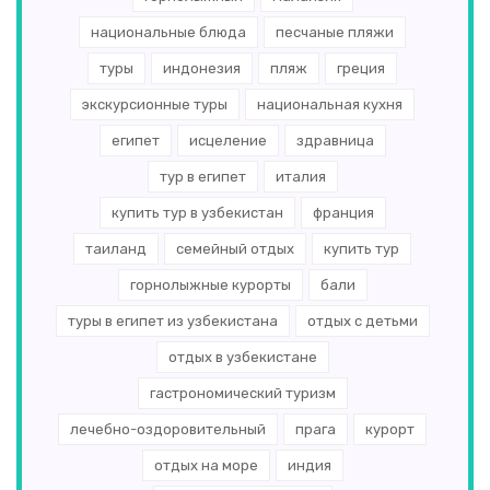
национальные блюда
песчаные пляжи
туры
индонезия
пляж
греция
экскурсионные туры
национальная кухня
египет
исцеление
здравница
тур в египет
италия
купить тур в узбекистан
франция
таиланд
семейный отдых
купить тур
горнолыжные курорты
бали
туры в египет из узбекистана
отдых с детьми
отдых в узбекистане
гастрономический туризм
лечебно-оздоровительный
прага
курорт
отдых на море
индия