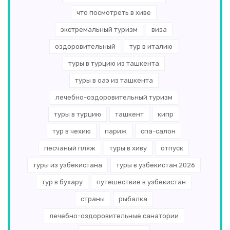
что посмотреть в хиве
экстремальный туризм
виза
оздоровительный
тур в италию
туры в турцию из ташкента
туры в оаэ из ташкента
лечебно-оздоровительный туризм
туры в турцию
ташкент
кипр
тур в чехию
париж
спа-салон
песчаный пляж
туры в хиву
отпуск
туры из узбекистана
туры в узбекистан 2026
тур в бухару
путешествие в узбекистан
страны
рыбалка
лечебно-оздоровительные санатории