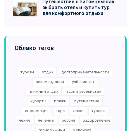
Путешествие с питомцем: как
выбрать отель и купить тур
для комфортного отдыха
Облако тегов
туризм
отдых
достопримечательности
рекомендации
узбекистан
пляжный отдых
туры в узбекистан
курорты
пляжи
путешествие
информация
горы
лыжи
турция
чехия
лечение
россия
оздоровление
горнолыжный
малайзия