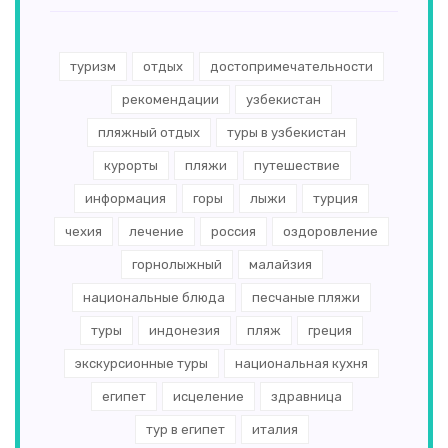
туризм
отдых
достопримечательности
рекомендации
узбекистан
пляжный отдых
туры в узбекистан
курорты
пляжи
путешествие
информация
горы
лыжи
турция
чехия
лечение
россия
оздоровление
горнолыжный
малайзия
национальные блюда
песчаные пляжи
туры
индонезия
пляж
греция
экскурсионные туры
национальная кухня
египет
исцеление
здравница
тур в египет
италия