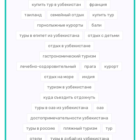
купить тур в узбекистан
франция
таиланд
семейный отдых
купить тур
горнолыжные курорты
бали
туры в египет из узбекистана
отдых с детьми
отдых в узбекистане
гастрономический туризм
лечебно-оздоровительный
прага
курорт
отдых на море
индия
туризм в узбекистане
куда съездить отдохнуть
туры в оаэ из узбекистана
оаэ
достопримечательности узбекистана
туры в россию
пляжный туризм
тур
отели
туры в дубай из узбекистана