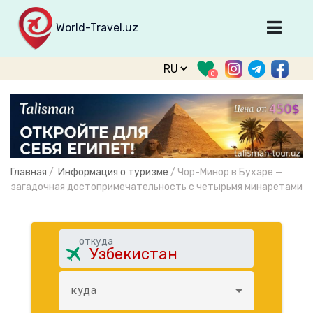
World-Travel.uz
Главная
0
Направления
Туры
Тур. фирмы
Табло прилета
Главная
/
Информация о туризме
/
Чор-Минор в Бухаре —
О туризме
загадочная достопримечательность с четырьмя минаретами
О проекте
Войти
откуда
Зарегистрироваться
куда
support@world-travel.uz