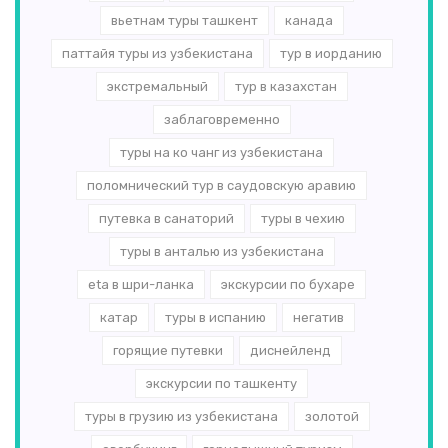
вьетнам туры ташкент
канада
паттайя туры из узбекистана
тур в иорданию
экстремальный
тур в казахстан
заблаговременно
туры на ко чанг из узбекистана
поломнический тур в саудовскую аравию
путевка в санаторий
туры в чехию
туры в анталью из узбекистана
eta в шри-ланка
экскурсии по бухаре
катар
туры в испанию
негатив
горящие путевки
диснейленд
экскурсии по ташкенту
туры в грузию из узбекистана
золотой