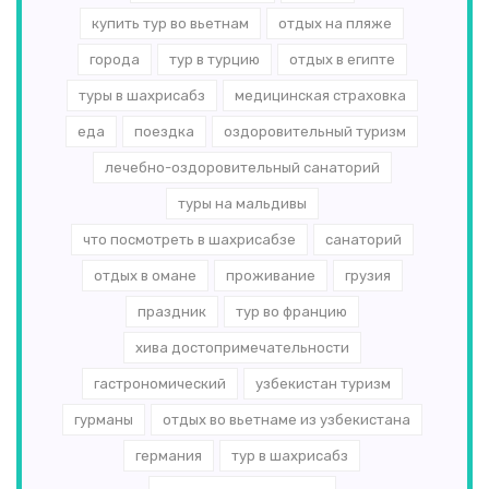
купить тур во вьетнам
отдых на пляже
города
тур в турцию
отдых в египте
туры в шахрисабз
медицинская страховка
еда
поездка
оздоровительный туризм
лечебно-оздоровительный санаторий
туры на мальдивы
что посмотреть в шахрисабзе
санаторий
отдых в омане
проживание
грузия
праздник
тур во францию
хива достопримечательности
гастрономический
узбекистан туризм
гурманы
отдых во вьетнаме из узбекистана
германия
тур в шахрисабз