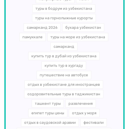
туры в бодрум из узбекистана
туры на горнолыжные курорты
самарканд 2026
бухара узбекистан
памуккале
туры на море из узбекистана
самарканд
купить тур в дубай из узбекистана
купить тур в хургаду
путешествие на автобусе
отдых в узбекистане для иностранцев
оздоровительные туры в таджикистан
ташкент туры
развлечения
египет туры цены
отдых у моря
отдых в саудовской аравии
фестивали