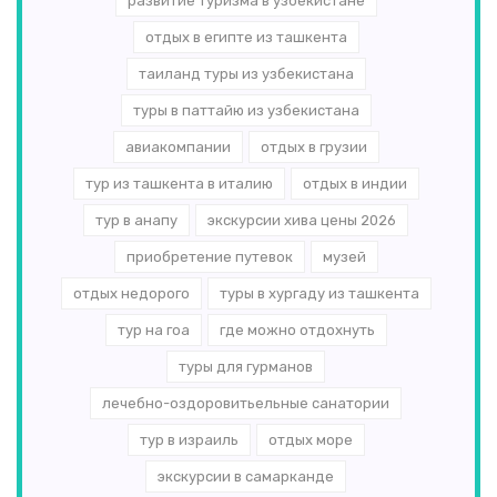
развитие туризма в узбекистане
отдых в египте из ташкента
таиланд туры из узбекистана
туры в паттайю из узбекистана
авиакомпании
отдых в грузии
тур из ташкента в италию
отдых в индии
тур в анапу
экскурсии хива цены 2026
приобретение путевок
музей
отдых недорого
туры в хургаду из ташкента
тур на гоа
где можно отдохнуть
туры для гурманов
лечебно-оздоровитьельные санатории
тур в израиль
отдых море
экскурсии в самарканде