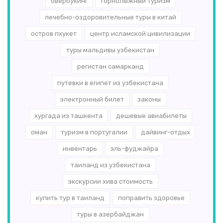
овербукинг
горнолыжный туризм
лечебно-оздоровительные туры в китай
остров пхукет
центр исламской цивилизации
туры мальдивы узбекистан
регистан самарканд
путевки в египет из узбекистана
электронный билет
законы
хургада из ташкента
дешевые авиабилеты
оман
туризм в португалии
дайвинг-отдых
инвентарь
эль-­фуджайра
таиланд из узбекистана
экскурсии хива стоимость
купить тур в таиланд
поправить здоровье
туры в азербайджан