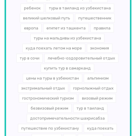
ребенок
туры в таиланд из узбекистана
великий шелковый путь
путешественник
европа
египет из ташкента
правила
туры на мальдивы из узбекистана
куда поехать летом на море
экономия
тур в сочи
лечебно-оздоровительный отдых
купить тур в самарканд
цены на туры в узбекистан
альпинизм
экстримальный отдых
горнолыжный отдых
гострономический туризм
визовый режим
безвизовый режим
тур в таиланд
достопримечательности шахрисабза
путешествие по узбекистану
куда поехать