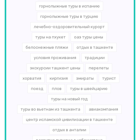
горнолыжные туры в испанию
горнолыжные туры в турцию
лечебно-оздоровительный курорт
туры на пхукет
оаэ туры цены
белоснежные пляжи
отдых в ташкенте
условия проживания
традиции
экскурсии ташкент цены
перелеты
хорватия
киргизия
эмираты
турист
поезд
плов
туры в швейцарию
туры на новый год
туры во вьетнам из ташкента
авиакомпания
центр исламской цивилизации в ташкенте
отдых в анталии