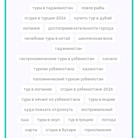
туры в таджикистан
ловля рыбы
отдых в турции 2026
купить тур в дубай
испания
достопримечательности города
лечебные туры в китай
шенгенская виза
таджикистан
гастрономические туры в узбекистан
салала
туризм узбекистана
казахстан
паломнический туризм узбекистан
тур в испанию
отдых в узбекистане 2026
туры в нячанг из узбекистана
туры в индию
куда поехать отдохнуть
экстримальный
сша
туры в сеул
тур в грецию
погода
карты
отдых в бухаре
горнолыжник