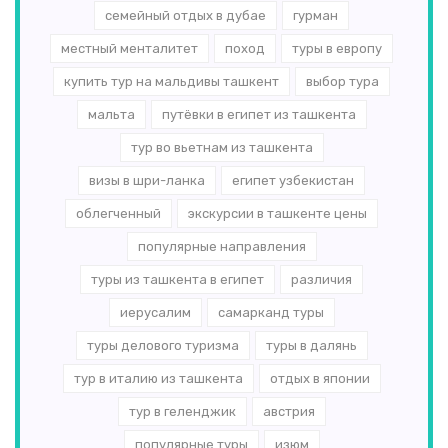
семейный отдых в дубае
гурман
местный менталитет
поход
туры в европу
купить тур на мальдивы ташкент
выбор тура
мальта
путёвки в египет из ташкента
тур во вьетнам из ташкента
визы в шри-ланка
египет узбекистан
облегченный
экскурсии в ташкенте цены
популярные направления
туры из ташкента в египет
различия
иерусалим
самарканд туры
туры делового туризма
туры в далянь
тур в италию из ташкента
отдых в японии
тур в геленджик
австрия
популярные туры
изюм