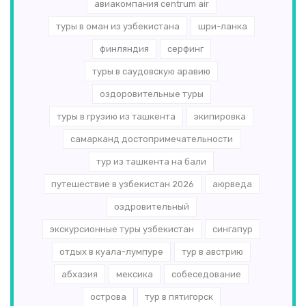
авиакомпания centrum air
туры в оман из узбекистана
шри-ланка
финляндия
серфинг
туры в саудовскую аравию
оздоровительные туры
туры в грузию из ташкента
экипировка
самарканд достопримечательности
тур из ташкента на бали
путешествие в узбекистан 2026
аюрведа
оздровительный
экскурсионные туры узбекистан
сингапур
отдых в куала-лумпуре
тур в австрию
абхазия
мексика
собеседование
острова
тур в пятигорск