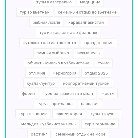
туры в австралию
медицина
тур во вьетнам
семейный отдых во вьетнаме
рыбная ловля
каракалпакистан
тур из ташкента во францию
путевки в оаэ из ташкента
празднование
зимняя рыбалка
иссык-куль
объекты юнеско в узбекистане
тунис
отличия
черногория
отдых 2025
куала-лумпур
корпоративный туризм
фобии
туры из ташкента в оман
жесты
туры в шри-ланка
словакия
туры в японию
южная корея
туры в грузию
мальдивы узбекистан цены
тур в германию
рафтинг
семейный отдых на море