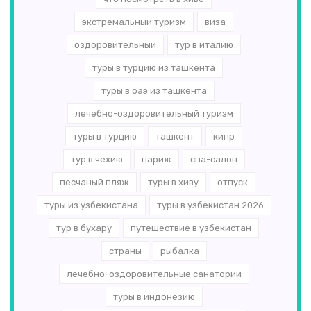
экстремальный туризм
виза
оздоровительный
тур в италию
туры в турцию из ташкента
туры в оаэ из ташкента
лечебно-оздоровительный туризм
туры в турцию
ташкент
кипр
тур в чехию
париж
спа-салон
песчаный пляж
туры в хиву
отпуск
туры из узбекистана
туры в узбекистан 2026
тур в бухару
путешествие в узбекистан
страны
рыбалка
лечебно-оздоровительные санатории
туры в индонезию