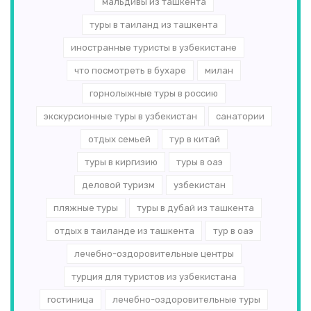
мальдивы из ташкента
туры в таиланд из ташкента
иностранные туристы в узбекистане
что посмотреть в бухаре
милан
горнолыжные туры в россию
экскурсионные туры в узбекистан
санатории
отдых семьей
тур в китай
туры в киргизию
туры в оаэ
деловой туризм
узбекистан
пляжные туры
туры в дубай из ташкента
отдых в таиланде из ташкента
тур в оаэ
лечебно-оздоровительные центры
турция для туристов из узбекистана
гостиница
лечебно-оздоровительные туры