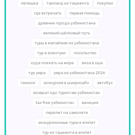
лепешка
таиланд из ташкента
покупки
где встречать
первая помощь
древние города узбекистана
великий шёлковый путь
туры в малайзию из узбекистана
тур в есентуки
посольство
куда поехать на море
виза в сша
тур умра
умра из узбекистана 2026
ганконг
экскурсия в шахрисабз
автобус
возврат ндс туристам узбекистан
tax free узбекистан
венеция
перелет на самолете
экскурсионные туры в египет
тур из ташкента в египет