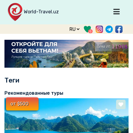
World-Travel.uz
Главная
0
Направления
Туры
Тур. фирмы
Табло прилета
Теги
О туризме
О проекте
Рекомендованные туры
Войти
от $500
Зарегистрироваться
support@world-travel.uz