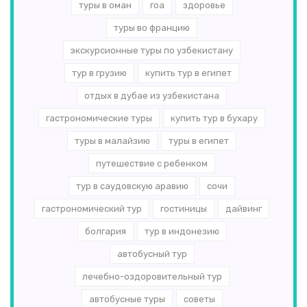
туры в оман
гоа
здоровье
туры во францию
экскурсионные туры по узбекистану
тур в грузию
купить тур в египет
отдых в дубае из узбекистана
гастрономические туры
купить тур в бухару
туры в малайзию
туры в египет
путешествие с ребенком
тур в саудовскую аравию
сочи
гастрономический тур
гостиницы
дайвинг
болгария
тур в индонезию
автобусный тур
лечебно-оздоровительный тур
автобусные туры
советы