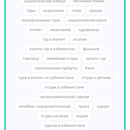
национальные блюда
песчаные пляжи
туры
индонезия
пляж
греция
экскурсионные туры
национальная кухня
египет
исцеление
здравница
тур в египет
италия
купить тур в узбекистан
франция
таиланд
семейный отдых
купить тур
горнолыжные курорты
бали
туры в египет из узбекистана
отдых с детьми
отдых в узбекистане
гастрономический туризм
лечебно-оздоровительный
прага
курорт
отдых на море
индия
туризм в узбекистане