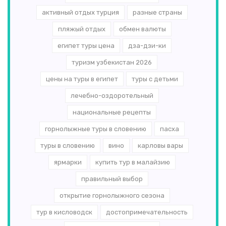
активный отдых турция
разные страны
пляжый отдых
обмен валюты
египет туры цена
дза-дзи-ки
туризм узбекистан 2026
цены на туры в египет
туры с детьми
лечебно-оздоротельный
национальные рецепты
горнолыжные туры в словению
пасха
туры в словению
вино
карловы вары
ярмарки
купить тур в малайзию
правильный выбор
открытие горнолыжного сезона
тур в кисловодск
достопримечательность