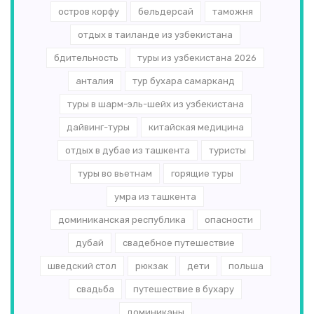
остров корфу
бельдерсай
таможня
отдых в таиланде из узбекистана
бдительность
туры из узбекистана 2026
анталия
тур бухара самарканд
туры в шарм-эль-шейх из узбекистана
дайвинг-туры
китайская медицина
отдых в дубае из ташкента
туристы
туры во вьетнам
горящие туры
умра из ташкента
доминиканская республика
опасности
дубай
свадебное путешествие
шведский стол
рюкзак
дети
польша
свадьба
путешествие в бухару
доминиканы