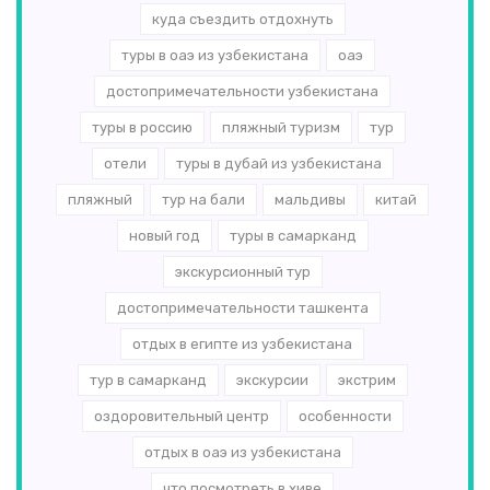
куда съездить отдохнуть
туры в оаэ из узбекистана
оаэ
достопримечательности узбекистана
туры в россию
пляжный туризм
тур
отели
туры в дубай из узбекистана
пляжный
тур на бали
мальдивы
китай
новый год
туры в самарканд
экскурсионный тур
достопримечательности ташкента
отдых в египте из узбекистана
тур в самарканд
экскурсии
экстрим
оздоровительный центр
особенности
отдых в оаэ из узбекистана
что посмотреть в хиве