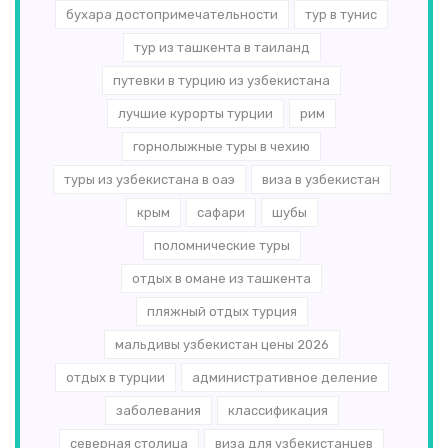
бухара достопримечательности
тур в тунис
тур из ташкента в таиланд
путевки в турцию из узбекистана
лучшие курорты турции
рим
горнолыжные туры в чехию
туры из узбекистана в оаэ
виза в узбекистан
крым
сафари
шубы
поломнические туры
отдых в омане из ташкента
пляжный отдых турция
мальдивы узбекистан цены 2026
отдых в турции
административное деление
заболевания
классификация
северная столица
виза для узбекистанцев