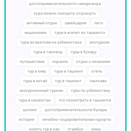
достопримечательности самарканда
куда можно съездить отдохнуть
активный отдых
швейцария
лето
мошенники
туры в египет из ташкента
туры во вьетнам из узбекистана
экотуризм
туры в таиланд
туры в бухару
путешествия
израиль
отдых с лечением
тур в хиву
туры в ташкент
отель
туры в китай
тур в ташкент
лангкави
экскурсионный туризм
туры по узбекистану
туры в казахстан
что посмотреть в ташкенте
шопинг
достопримечательности бухары
история
лечебно-оздоровительные курорты
купить тур в оаэ
стамбул
зима