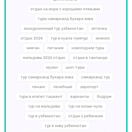
отдых на море с хорошими пляжами
туры самарканд бухара хива
экскурсионный тур узбекистан
аптечка
отдых 2024
тур в куала-лумпур
юнеско
чимган
питание
новогодние туры
мальдивы 2026 отдых
отдых в таиланде
музеи
шоп-туры
тур самарканд бухара хива
самарканд тур
пенанг
лечебный
аэропорт
туры в египет ташкент
варианты
бодрум
тур на мальдивы
тур на иссык-куль
тур в узбекистан
отдых с ребенком
тур в хиву узбекистан