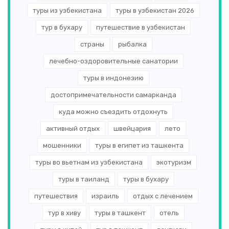
туры из узбекистана
туры в узбекистан 2026
тур в бухару
путешествие в узбекистан
страны
рыбалка
лечебно-оздоровительные санатории
туры в индонезию
достопримечательности самарканда
куда можно съездить отдохнуть
активный отдых
швейцария
лето
мошенники
туры в египет из ташкента
туры во вьетнам из узбекистана
экотуризм
туры в таиланд
туры в бухару
путешествия
израиль
отдых с лечением
тур в хиву
туры в ташкент
отель