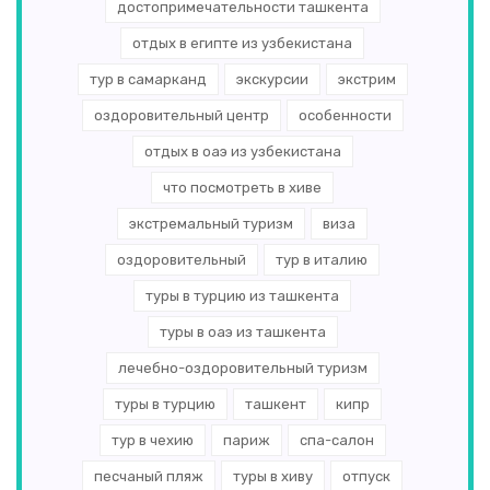
достопримечательности ташкента
отдых в египте из узбекистана
тур в самарканд
экскурсии
экстрим
оздоровительный центр
особенности
отдых в оаэ из узбекистана
что посмотреть в хиве
экстремальный туризм
виза
оздоровительный
тур в италию
туры в турцию из ташкента
туры в оаэ из ташкента
лечебно-оздоровительный туризм
туры в турцию
ташкент
кипр
тур в чехию
париж
спа-салон
песчаный пляж
туры в хиву
отпуск