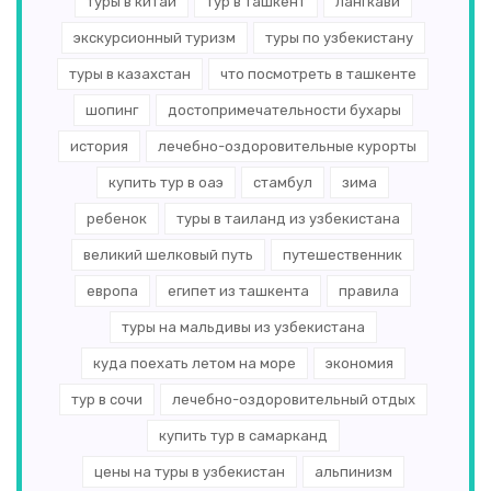
туры в китай
тур в ташкент
лангкави
экскурсионный туризм
туры по узбекистану
туры в казахстан
что посмотреть в ташкенте
шопинг
достопримечательности бухары
история
лечебно-оздоровительные курорты
купить тур в оаэ
стамбул
зима
ребенок
туры в таиланд из узбекистана
великий шелковый путь
путешественник
европа
египет из ташкента
правила
туры на мальдивы из узбекистана
куда поехать летом на море
экономия
тур в сочи
лечебно-оздоровительный отдых
купить тур в самарканд
цены на туры в узбекистан
альпинизм