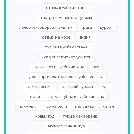
отдых в узбекистане
гастрономический туризм
лечебно-оздоровительный
прага
курорт
отдых на море
индия
туризм в узбекистане
куда съездить отдохнуть
туры в оаэ из узбекистана
оаэ
достопримечательности узбекистана
туры в россию
пляжный туризм
тур
отели
туры в дубай из узбекистана
пляжный
тур на бали
мальдивы
китай
новый год
туры в самарканд
экскурсионный тур