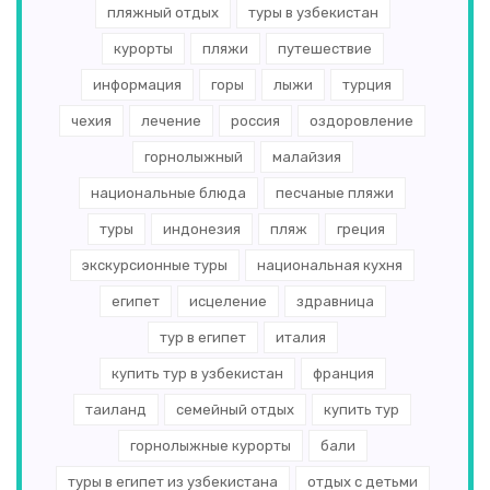
пляжный отдых
туры в узбекистан
курорты
пляжи
путешествие
информация
горы
лыжи
турция
чехия
лечение
россия
оздоровление
горнолыжный
малайзия
национальные блюда
песчаные пляжи
туры
индонезия
пляж
греция
экскурсионные туры
национальная кухня
египет
исцеление
здравница
тур в египет
италия
купить тур в узбекистан
франция
таиланд
семейный отдых
купить тур
горнолыжные курорты
бали
туры в египет из узбекистана
отдых с детьми