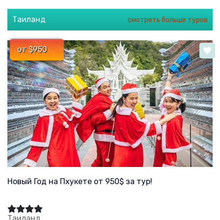
Таиланд
смотреть больше туров
от $950
Новый Год на Пхукете от 950$ за тур!
Таиланд