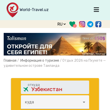
World-Travel.uz
Главная
0
Направления
Туры
Тур. фирмы
Табло прилета
Главная
/
Информация о туризме
/
Отдых 2026 на Пхукете —
О туризме
удивительном острове Таиланда
О проекте
Войти
откуда
Зарегистрироваться
куда
support@world-travel.uz