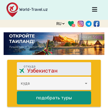
World-Travel.uz
Главная
0
Направления
Туры
Тур. фирмы
Табло прилета
О туризме
откуда
О проекте
Войти
куда
Зарегистрироваться
подобрать туры
support@world-travel.uz