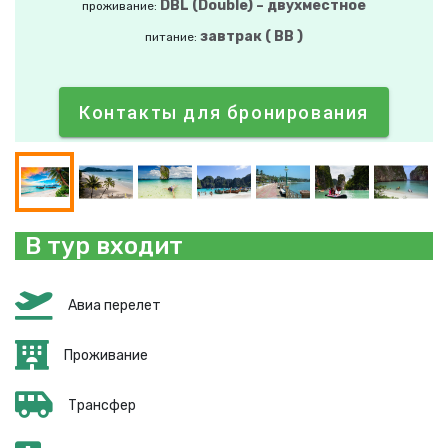
DBL (Double) – двухместное
проживание:
завтрак ( BB )
питание:
Контакты для бронирования
В тур входит
Авиа перелет
Проживание
Трансфер