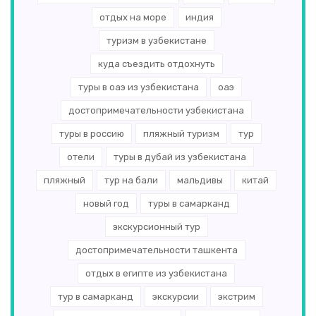
отдых на море
индия
Туркменистан
(2)
туризм в узбекистане
Словения
(2)
куда съездить отдохнуть
Иордания
(2)
туры в оаэ из узбекистана
оаэ
достопримечательности узбекистана
Танзания
(2)
туры в россию
пляжный туризм
тур
Швеция
(1)
отели
туры в дубай из узбекистана
Румыния
(1)
пляжный
тур на бали
мальдивы
китай
Бахрейн
(1)
новый год
туры в самарканд
экскурсионный тур
Норвегия
(1)
достопримечательности ташкента
Бора-Бора
(1)
отдых в египте из узбекистана
Аргентина
(1)
тур в самарканд
экскурсии
экстрим