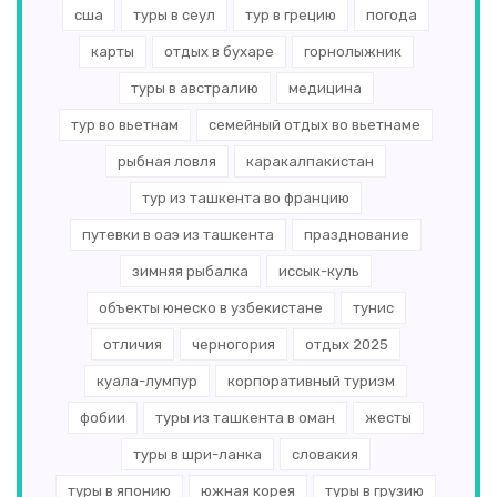
сша
туры в сеул
тур в грецию
погода
карты
отдых в бухаре
горнолыжник
туры в австралию
медицина
тур во вьетнам
семейный отдых во вьетнаме
рыбная ловля
каракалпакистан
тур из ташкента во францию
путевки в оаэ из ташкента
празднование
зимняя рыбалка
иссык-куль
объекты юнеско в узбекистане
тунис
отличия
черногория
отдых 2025
куала-лумпур
корпоративный туризм
фобии
туры из ташкента в оман
жесты
туры в шри-ланка
словакия
туры в японию
южная корея
туры в грузию