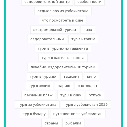
Польша
(1)
оздоровительный центр
особенности
отдых в оаэ из узбекистана
Бруней
(1)
что посмотреть в хиве
Венесуэла
(1)
экстремальный туризм
виза
Исландия
(1)
оздоровительный
тур в италию
Канада
(1)
туры в турцию из ташкента
туры в оаэ из ташкента
Лихтенштейн
(1)
лечебно-оздоровительный туризм
Эритрея
(1)
туры в турцию
ташкент
кипр
Дания
(1)
тур в чехию
париж
спа-салон
Армения
(1)
песчаный пляж
туры в хиву
отпуск
туры из узбекистана
туры в узбекистан 2026
Марокко
(1)
тур в бухару
путешествие в узбекистан
Латвия
(1)
страны
рыбалка