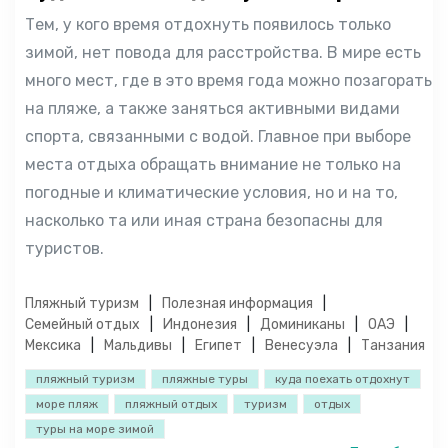
Тем, у кого время отдохнуть появилось только
зимой, нет повода для расстройства. В мире есть
много мест, где в это время года можно позагорать
на пляже, а также заняться активными видами
спорта, связанными с водой. Главное при выборе
места отдыха обращать внимание не только на
погодные и климатические условия, но и на то,
насколько та или иная страна безопасны для
туристов.
Пляжный туризм
Полезная информация
Семейный отдых
Индонезия
Доминиканы
ОАЭ
Мексика
Мальдивы
Египет
Венесуэла
Танзания
пляжный туризм
пляжные туры
куда поехать отдохнут
море пляж
пляжный отдых
туризм
отдых
туры на море зимой