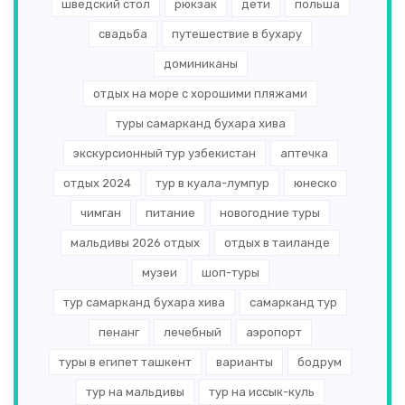
шведский стол
рюкзак
дети
польша
свадьба
путешествие в бухару
доминиканы
отдых на море с хорошими пляжами
туры самарканд бухара хива
экскурсионный тур узбекистан
аптечка
отдых 2024
тур в куала-лумпур
юнеско
чимган
питание
новогодние туры
мальдивы 2026 отдых
отдых в таиланде
музеи
шоп-туры
тур самарканд бухара хива
самарканд тур
пенанг
лечебный
аэропорт
туры в египет ташкент
варианты
бодрум
тур на мальдивы
тур на иссык-куль