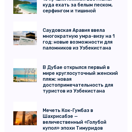
куда ехать за белым песком,
Оман
(8)
серфингом и тишиной
Германия
(8)
Саудовская Аравия ввела
Таджикистан
(8)
многократную умра-визу на 1
год: новые возможности для
Южная Корея
(7)
паломников из Узбекистана
Шри-Ланка
(7)
В Дубае открылся первый в
Азербайджан
(6)
мире круглосуточный женский
пляж: новая
Болгария
(6)
достопримечательность для
туристов из Узбекистана
Доминиканы
(5)
Мексика
(5)
Мечеть Кок-Гумбаз в
Шахрисабзе —
Тунис
(5)
величественный «Голубой
купол» эпохи Тимуридов
Япония
(5)