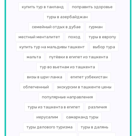
купить тур в таиланд
поправить здоровье
туры в азербайджан
семейный отдых в дубае
гурман
местный менталитет
поход
туры в европу
купить тур на мальдивы ташкент
выбор тура
мальта
путёвки в египет из ташкента
тур во вьетнам из ташкента
визы в шри-ланка
египет узбекистан
облегченный
экскурсии в ташкенте цены
популярные направления
туры из ташкента в египет
различия
иерусалим
самарканд туры
туры делового туризма
туры в далянь