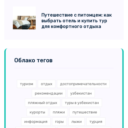
Великобритания
(5)
Путешествие с питомцем: как
выбрать отель и купить тур
Куба
(3)
для комфортного отдыха
Австралия
(3)
Маврикий
(3)
Черногория
(3)
Облако тегов
Кипр
(3)
Сейшельские острова
(3)
туризм
отдых
достопримечательности
Сингапур
(3)
рекомендации
узбекистан
пляжный отдых
туры в узбекистан
Нидерланды
(3)
курорты
пляжи
путешествие
Катар
(2)
информация
горы
лыжи
турция
Абхазия
(2)