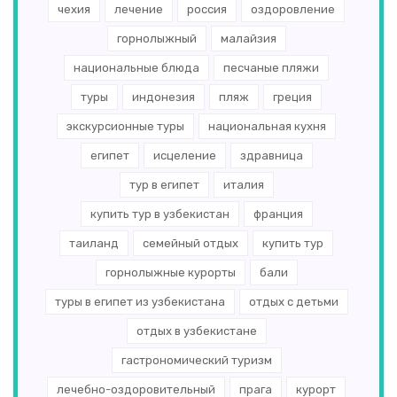
чехия
лечение
россия
оздоровление
Бельгия
(2)
горнолыжный
малайзия
национальные блюда
песчаные пляжи
Финляндия
(2)
туры
индонезия
пляж
греция
Хорватия
(2)
экскурсионные туры
национальная кухня
Словакия
(2)
египет
исцеление
здравница
Пакистан
(2)
тур в египет
италия
Мальта
(2)
купить тур в узбекистан
франция
таиланд
семейный отдых
купить тур
Филиппины
(2)
горнолыжные курорты
бали
Андорра
(2)
туры в египет из узбекистана
отдых с детьми
Венгрия
(2)
отдых в узбекистане
Кувейт
(2)
гастрономический туризм
лечебно-оздоровительный
прага
курорт
Португалия
(2)