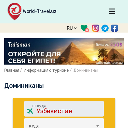
World-Travel.uz
Главная
0
Направления
Туры
Тур. фирмы
Табло прилета
Главная
/
Информация о туризме
/
Доминиканы
О туризме
Доминиканы
О проекте
Войти
откуда
Зарегистрироваться
support@world-travel.uz
куда