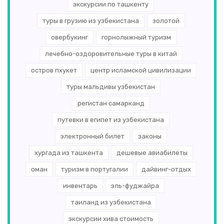
экскурсии по ташкенту
туры в грузию из узбекистана
золотой
овербукинг
горнолыжный туризм
лечебно-оздоровительные туры в китай
остров пхукет
центр исламской цивилизации
туры мальдивы узбекистан
регистан самарканд
путевки в египет из узбекистана
электронный билет
законы
хургада из ташкента
дешевые авиабилеты
оман
туризм в португалии
дайвинг-отдых
инвентарь
эль-­фуджайра
таиланд из узбекистана
экскурсии хива стоимость