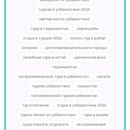
туризм в узбекистане 2026
святые места узбекистана
туры в таджикистан
ловля рыбы
отдых в турции 2026
купить тур в дубай
испания
достопримечательности города
лечебные туры в китай
шенгенская виза
таджикистан
гастрономические туры в узбекистан
салала
туризм узбекистана
казахстан
паломнический туризм узбекистан
тур в испанию
отдых в узбекистане 2026
туры в нячанг из узбекистана
туры в индию
куда поехать отдохнуть
экстримальный