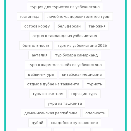
турция для туристов из узбекистана
гостиница
лечебно-оздоровительные туры
остров корфу
бельдерсай
таможня
отдых в таиланде из узбекистана
бдительность
туры из узбекистана 2026
анталия
тур бухара самарканд
туры в шарм-эль-шейх из узбекистана
дайвинг-туры
китайская медицина
отдых в дубае из ташкента
туристы
туры во вьетнам
горящие туры
умра из ташкента
доминиканская республика
опасности
дубай
свадебное путешествие