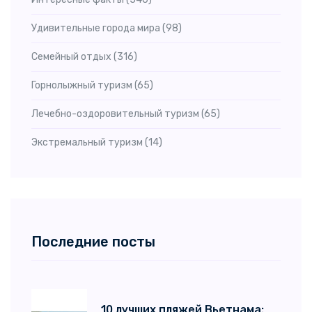
Греция
(11)
Удивительные города мира
(98)
Швейцария
(11)
Семейный отдых
(316)
Малайзия
(11)
Горнолыжный туризм
(65)
Саудовская Аравия
(10)
Лечебно-оздоровительный туризм
(65)
США
(10)
Экстремальный туризм
(14)
Израиль
(10)
Австрия
(10)
Грузия
(10)
Последние посты
Франция
(9)
Индия
(9)
Киргизия
(9)
10 лучших пляжей Вьетнама: