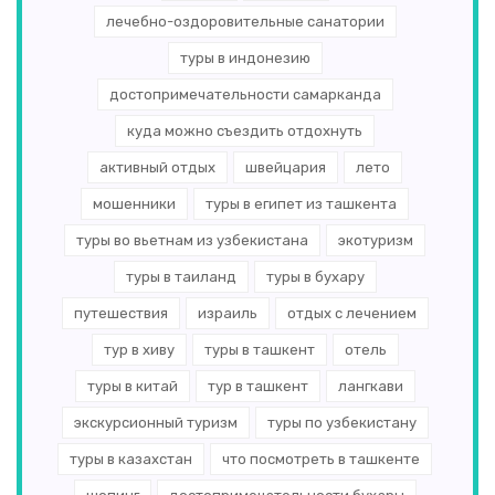
Северный Кипр
(1)
лечебно-оздоровительные санатории
Бразилия
(1)
туры в индонезию
достопримечательности самарканда
куда можно съездить отдохнуть
активный отдых
швейцария
лето
мошенники
туры в египет из ташкента
туры во вьетнам из узбекистана
экотуризм
туры в таиланд
туры в бухару
путешествия
израиль
отдых с лечением
тур в хиву
туры в ташкент
отель
туры в китай
тур в ташкент
лангкави
экскурсионный туризм
туры по узбекистану
туры в казахстан
что посмотреть в ташкенте