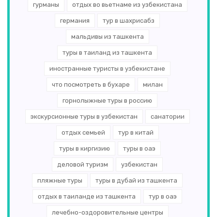
гурманы
отдых во вьетнаме из узбекистана
германия
тур в шахрисабз
мальдивы из ташкента
туры в таиланд из ташкента
иностранные туристы в узбекистане
что посмотреть в бухаре
милан
горнолыжные туры в россию
экскурсионные туры в узбекистан
санатории
отдых семьей
тур в китай
туры в киргизию
туры в оаэ
деловой туризм
узбекистан
пляжные туры
туры в дубай из ташкента
отдых в таиланде из ташкента
тур в оаэ
лечебно-оздоровительные центры