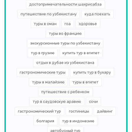
достопримечательности шахрисабза
путешествие по узбекистану
куда поехать
туры в оман
гоа
здоровье
туры во францию
экскурсионные туры по узбекистану
тур в грузию
купить тур в египет
отдых в дубае из узбекистана
гастрономические туры
купить тур в бухару
туры в малайзию
туры в египет
путешествие с ребенком
тур в саудовскую аравию
сочи
гастрономический тур
гостиницы
дайвинг
болгария
тур в индонезию
автобусный тур