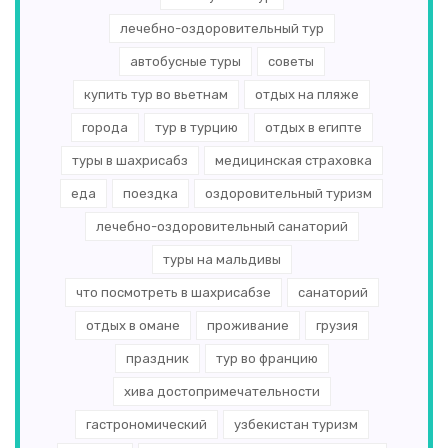
лечебно-оздоровительный тур
автобусные туры
советы
купить тур во вьетнам
отдых на пляже
города
тур в турцию
отдых в египте
туры в шахрисабз
медицинская страховка
еда
поездка
оздоровительный туризм
лечебно-оздоровительный санаторий
туры на мальдивы
что посмотреть в шахрисабзе
санаторий
отдых в омане
проживание
грузия
праздник
тур во францию
хива достопримечательности
гастрономический
узбекистан туризм