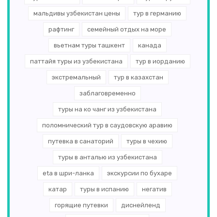
мальдивы узбекистан цены
тур в германию
рафтинг
семейный отдых на море
вьетнам туры ташкент
канада
паттайя туры из узбекистана
тур в иорданию
экстремальный
тур в казахстан
заблаговременно
туры на ко чанг из узбекистана
поломнический тур в саудовскую аравию
путевка в санаторий
туры в чехию
туры в анталью из узбекистана
eta в шри-ланка
экскурсии по бухаре
катар
туры в испанию
негатив
горящие путевки
диснейленд