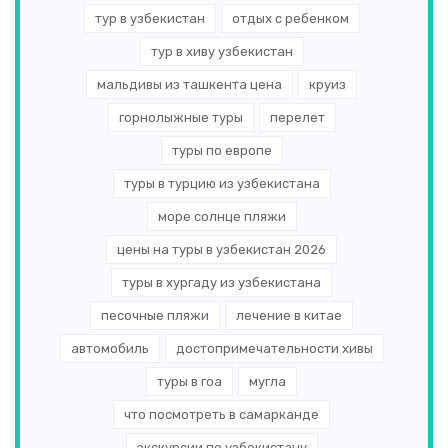
тур в узбекистан
отдых с ребенком
тур в хиву узбекистан
мальдивы из ташкента цена
круиз
горнолыжные туры
перелет
туры по европе
туры в турцию из узбекистана
море солнце пляжи
цены на туры в узбекистан 2026
туры в хургаду из узбекистана
песочные пляжи
лечение в китае
автомобиль
достопримечательности хивы
туры в гоа
мугла
что посмотреть в самарканде
экскурсии по узбекистану