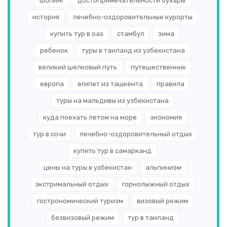
шопинг
достопримечательности бухары
история
лечебно-оздоровительные курорты
купить тур в оаэ
стамбул
зима
ребенок
туры в таиланд из узбекистана
великий шелковый путь
путешественник
европа
египет из ташкента
правила
туры на мальдивы из узбекистана
куда поехать летом на море
экономия
тур в сочи
лечебно-оздоровительный отдых
купить тур в самарканд
цены на туры в узбекистан
альпинизм
экстримальный отдых
горнолыжный отдых
гострономический туризм
визовый режим
безвизовый режим
тур в таиланд