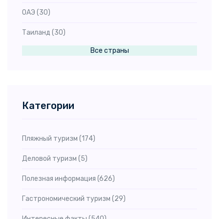
ОАЭ
(30)
Таиланд
(30)
Все страны
Египет
(25)
Чехия
(23)
Китай
(22)
Категории
Италия
(19)
Мальдивы
(17)
Пляжный туризм
(174)
Индонезия
(16)
Деловой туризм
(5)
Вьетнам
(15)
Полезная информация
(626)
Казахстан
(14)
Гастрономический туризм
(29)
Испания
(12)
Интересные факты
(540)