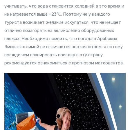
учитывать, что вода становится холодней в это время и
не нагревается выше +23℃. Поэтому не у каждого
туриста возникает желание искупаться, что не мешает
отлично позагорать на великолепно оборудованных
пляжах. Необходимо помнить, что погода в Арабских
Эмиратах зимой не отличается постоянством, а потому
прежде чем планировать поездку в эту страну,
рекомендуется ознакомиться с прогнозом метеоцентра.