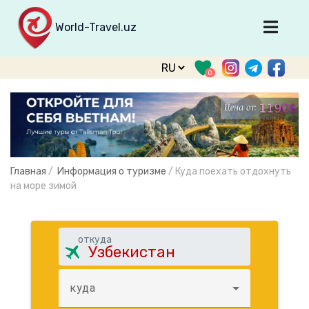
World-Travel.uz
Главная
0
Направления
Туры
Тур. фирмы
Табло прилета
Главная
/
Информация о туризме
/
Куда поехать отдохнуть
О туризме
на море зимой
О проекте
Войти
откуда
Зарегистрироваться
куда
support@world-travel.uz