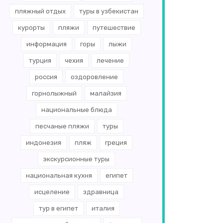
пляжный отдых
туры в узбекистан
курорты
пляжи
путешествие
информация
горы
лыжи
турция
чехия
лечение
россия
оздоровление
горнолыжный
малайзия
национальные блюда
песчаные пляжи
туры
индонезия
пляж
греция
экскурсионные туры
национальная кухня
египет
исцеление
здравница
тур в египет
италия