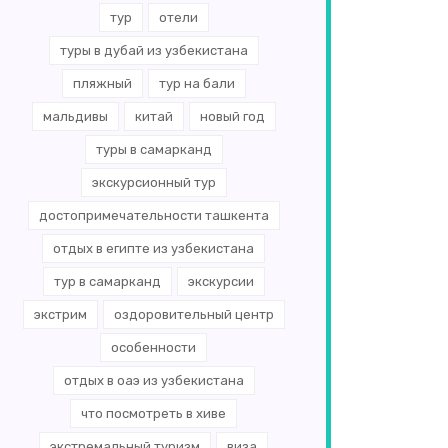
тур
отели
туры в дубай из узбекистана
пляжный
тур на бали
мальдивы
китай
новый год
туры в самарканд
экскурсионный тур
достопримечательности ташкента
отдых в египте из узбекистана
тур в самарканд
экскурсии
экстрим
оздоровительный центр
особенности
отдых в оаэ из узбекистана
что посмотреть в хиве
экстремальный туризм
виза