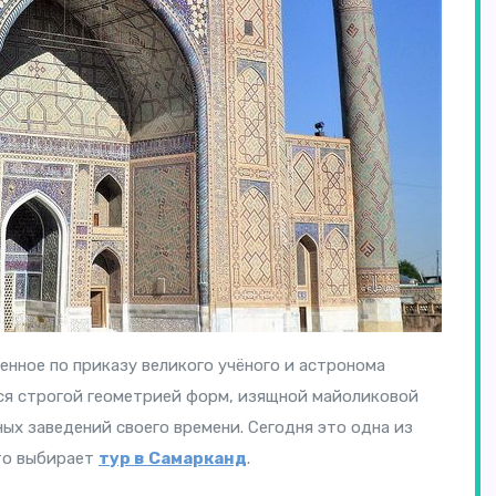
енное по приказу великого учёного и астронома
тся строгой геометрией форм, изящной майоликовой
ых заведений своего времени. Сегодня это одна из
кто выбирает
тур в Самарканд
.