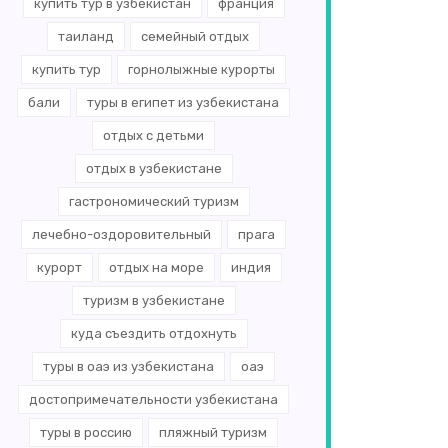
купить тур в узбекистан
франция
таиланд
семейный отдых
купить тур
горнолыжные курорты
бали
туры в египет из узбекистана
отдых с детьми
отдых в узбекистане
гастрономический туризм
лечебно-оздоровительный
прага
курорт
отдых на море
индия
туризм в узбекистане
куда съездить отдохнуть
туры в оаэ из узбекистана
оаэ
достопримечательности узбекистана
туры в россию
пляжный туризм