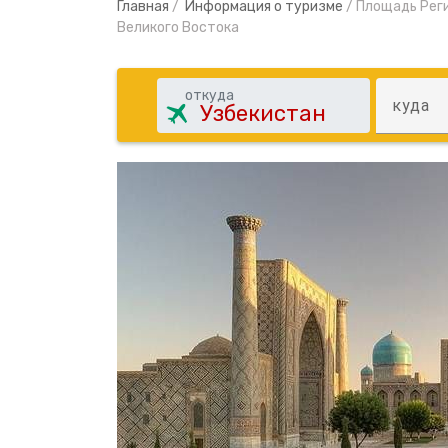
Главная
/
Информация о туризме
/
Площадь Реги
Великого Востока
откуда
куда