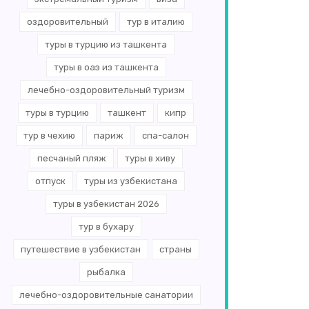
оздоровительный
тур в италию
туры в турцию из ташкента
туры в оаэ из ташкента
лечебно-оздоровительный туризм
туры в турцию
ташкент
кипр
тур в чехию
париж
спа-салон
песчаный пляж
туры в хиву
отпуск
туры из узбекистана
туры в узбекистан 2026
тур в бухару
путешествие в узбекистан
страны
рыбалка
лечебно-оздоровительные санатории