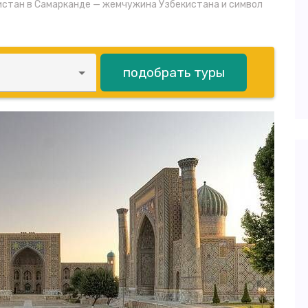
стан в Самарканде — жемчужина Узбекистана и символ
подобрать туры