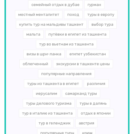
семейный отдых в дубае
гурман
местный менталитет
поход
туры в европу
купить тур на мальдивы ташкент
выбор тура
мальта
путёвки в египет из ташкента
тур во вьетнам из ташкента
визы в шри-ланка
египет узбекистан
облегченный
экскурсии в ташкенте цены
популярные направления
туры из ташкента в египет
различия
иерусалим
самарканд туры
туры делового туризма
туры в далянь
тур в италию из ташкента
отдых в японии
тур в геленджик
австрия
популярные туры
изюм