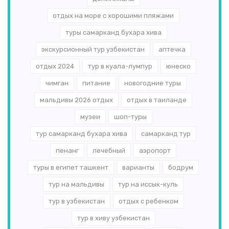
отдых на море с хорошими пляжами
туры самарканд бухара хива
экскурсионный тур узбекистан
аптечка
отдых 2024
тур в куала-лумпур
юнеско
чимган
питание
новогодние туры
мальдивы 2026 отдых
отдых в таиланде
музеи
шоп-туры
тур самарканд бухара хива
самарканд тур
пенанг
лечебный
аэропорт
туры в египет ташкент
варианты
бодрум
тур на мальдивы
тур на иссык-куль
тур в узбекистан
отдых с ребенком
тур в хиву узбекистан