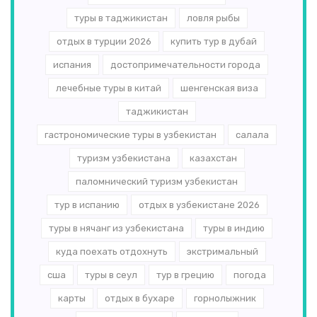
туры в таджикистан
ловля рыбы
отдых в турции 2026
купить тур в дубай
испания
достопримечательности города
лечебные туры в китай
шенгенская виза
таджикистан
гастрономические туры в узбекистан
салала
туризм узбекистана
казахстан
паломнический туризм узбекистан
тур в испанию
отдых в узбекистане 2026
туры в нячанг из узбекистана
туры в индию
куда поехать отдохнуть
экстримальный
сша
туры в сеул
тур в грецию
погода
карты
отдых в бухаре
горнолыжник