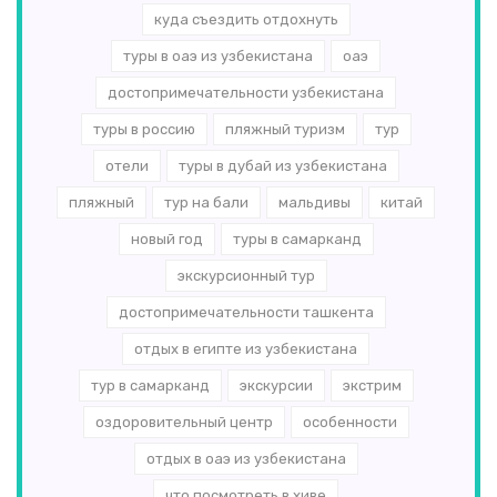
куда съездить отдохнуть
туры в оаэ из узбекистана
оаэ
достопримечательности узбекистана
туры в россию
пляжный туризм
тур
отели
туры в дубай из узбекистана
пляжный
тур на бали
мальдивы
китай
новый год
туры в самарканд
экскурсионный тур
достопримечательности ташкента
отдых в египте из узбекистана
тур в самарканд
экскурсии
экстрим
оздоровительный центр
особенности
отдых в оаэ из узбекистана
что посмотреть в хиве