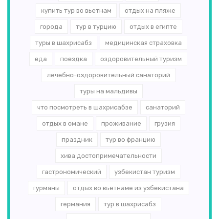
купить тур во вьетнам
отдых на пляже
города
тур в турцию
отдых в египте
туры в шахрисабз
медицинская страховка
еда
поездка
оздоровительный туризм
лечебно-оздоровительный санаторий
туры на мальдивы
что посмотреть в шахрисабзе
санаторий
отдых в омане
проживание
грузия
праздник
тур во францию
хива достопримечательности
гастрономический
узбекистан туризм
гурманы
отдых во вьетнаме из узбекистана
германия
тур в шахрисабз