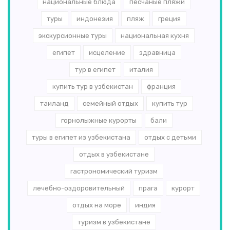
национальные блюда
песчаные пляжи
туры
индонезия
пляж
греция
экскурсионные туры
национальная кухня
египет
исцеление
здравница
тур в египет
италия
купить тур в узбекистан
франция
таиланд
семейный отдых
купить тур
горнолыжные курорты
бали
туры в египет из узбекистана
отдых с детьми
отдых в узбекистане
гастрономический туризм
лечебно-оздоровительный
прага
курорт
отдых на море
индия
туризм в узбекистане