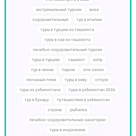
экстремальный туризм
виза
оздоровительный
тур в италию
туры в турцию из ташкента
туры в оаэ из ташкента
лечебно-оздоровительный туризм
туры в турцию
ташкент
кипр
тур в чехию
париж
спа-салон
песчаный пляж
туры в хиву
отпуск
туры из узбекистана
туры в узбекистан 2026
тур в бухару
путешествие в узбекистан
страны
рыбалка
лечебно-оздоровительные санатории
туры в индонезию