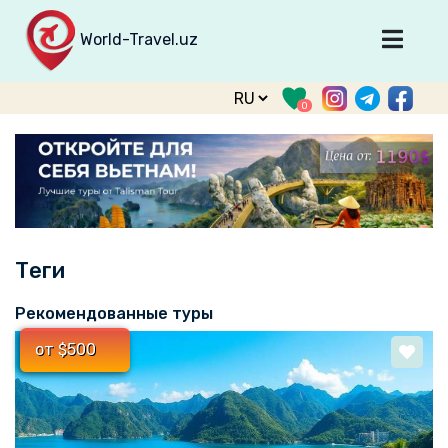
World-Travel.uz
Главная
0
Направления
Туры
Тур. фирмы
Табло прилета
Теги
О туризме
О проекте
Рекомендованные туры
Войти
от $500
Зарегистрироваться
support@world-travel.uz