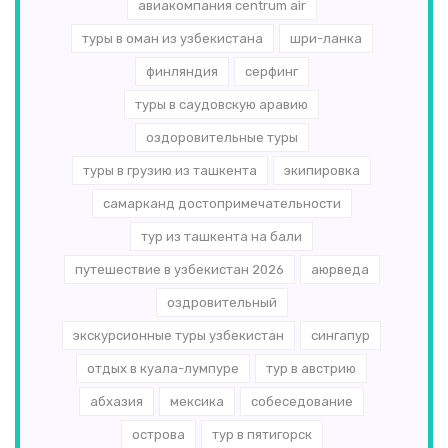
авиакомпания centrum air
туры в оман из узбекистана
шри-ланка
финляндия
серфинг
туры в саудовскую аравию
оздоровительные туры
туры в грузию из ташкента
экипировка
самарканд достопримечательности
тур из ташкента на бали
путешествие в узбекистан 2026
аюрведа
оздровительный
экскурсионные туры узбекистан
сингапур
отдых в куала-лумпуре
тур в австрию
абхазия
мексика
собеседование
острова
тур в пятигорск