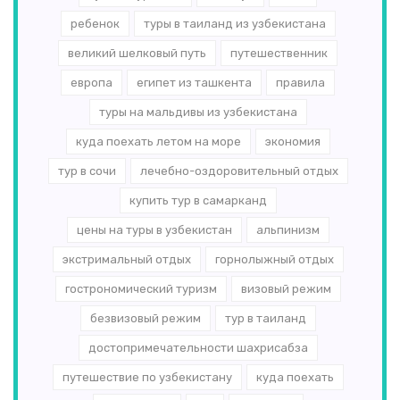
ребенок
туры в таиланд из узбекистана
великий шелковый путь
путешественник
европа
египет из ташкента
правила
туры на мальдивы из узбекистана
куда поехать летом на море
экономия
тур в сочи
лечебно-оздоровительный отдых
купить тур в самарканд
цены на туры в узбекистан
альпинизм
экстримальный отдых
горнолыжный отдых
гострономический туризм
визовый режим
безвизовый режим
тур в таиланд
достопримечательности шахрисабза
путешествие по узбекистану
куда поехать