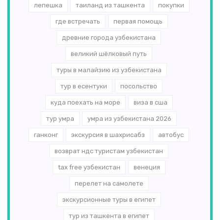
лепешка
таиланд из ташкента
покупки
где встречать
первая помощь
древние города узбекистана
великий шёлковый путь
туры в малайзию из узбекистана
тур в есентуки
посольство
куда поехать на море
виза в сша
тур умра
умра из узбекистана 2026
ганконг
экскурсия в шахрисабз
автобус
возврат ндс туристам узбекистан
tax free узбекистан
венеция
перелет на самолете
экскурсионные туры в египет
тур из ташкента в египет