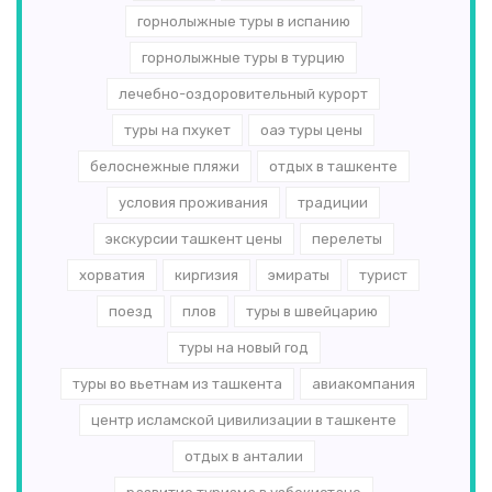
горнолыжные туры в испанию
горнолыжные туры в турцию
лечебно-оздоровительный курорт
туры на пхукет
оаэ туры цены
белоснежные пляжи
отдых в ташкенте
условия проживания
традиции
экскурсии ташкент цены
перелеты
хорватия
киргизия
эмираты
турист
поезд
плов
туры в швейцарию
туры на новый год
туры во вьетнам из ташкента
авиакомпания
центр исламской цивилизации в ташкенте
отдых в анталии