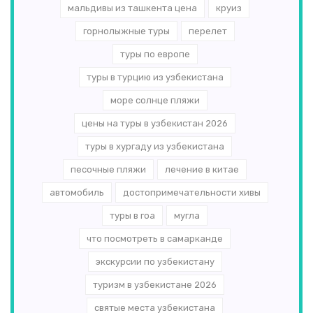
мальдивы из ташкента цена
круиз
горнолыжные туры
перелет
туры по европе
туры в турцию из узбекистана
море солнце пляжи
цены на туры в узбекистан 2026
туры в хургаду из узбекистана
песочные пляжи
лечение в китае
автомобиль
достопримечательности хивы
туры в гоа
мугла
что посмотреть в самарканде
экскурсии по узбекистану
туризм в узбекистане 2026
святые места узбекистана