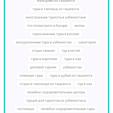
мальдивы из ташкента
туры в таиланд из ташкента
иностранные туристы в узбекистане
что посмотреть в бухаре
милан
горнолыжные туры в россию
экскурсионные туры в узбекистан
санатории
отдых семьей
тур в китай
туры в киргизию
туры в оаэ
деловой туризм
узбекистан
пляжные туры
туры в дубай из ташкента
отдых в таиланде из ташкента
тур в оаэ
лечебно-оздоровительные центры
турция для туристов из узбекистана
гостиница
лечебно-оздоровительные туры