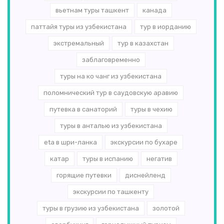
вьетнам туры ташкент
канада
паттайя туры из узбекистана
тур в иорданию
экстремальный
тур в казахстан
заблаговременно
туры на ко чанг из узбекистана
поломнический тур в саудовскую аравию
путевка в санаторий
туры в чехию
туры в анталью из узбекистана
eta в шри-ланка
экскурсии по бухаре
катар
туры в испанию
негатив
горящие путевки
диснейленд
экскурсии по ташкенту
туры в грузию из узбекистана
золотой