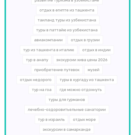
развитие туризма в узбекистане
отдых в египте из ташкента
таиланд туры из узбекистана
туры в паттайю из узбекистана
авиакомпании
отдых в грузии
тур из ташкента в италию
отдых в индии
тур в анапу
экскурсии хива цены 2026
приобретение путевок
музей
отдых недорого
туры в хургаду из ташкента
тур на гоа
где можно отдохнуть
туры для гурманов
лечебно-оздоровитьельные санатории
тур в израиль
отдых море
экскурсии в самарканде