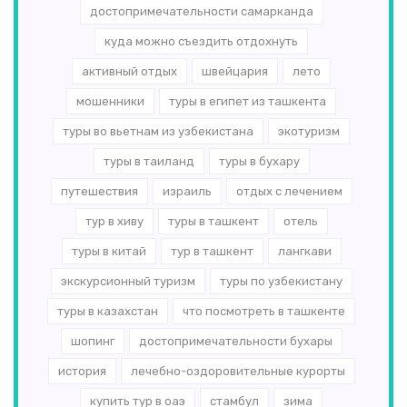
достопримечательности самарканда
куда можно съездить отдохнуть
активный отдых
швейцария
лето
мошенники
туры в египет из ташкента
туры во вьетнам из узбекистана
экотуризм
туры в таиланд
туры в бухару
путешествия
израиль
отдых с лечением
тур в хиву
туры в ташкент
отель
туры в китай
тур в ташкент
лангкави
экскурсионный туризм
туры по узбекистану
туры в казахстан
что посмотреть в ташкенте
шопинг
достопримечательности бухары
история
лечебно-оздоровительные курорты
купить тур в оаэ
стамбул
зима