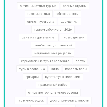
активный отдых турция
разные страны
пляжый отдых
обмен валюты
египет туры цена
дза-дзи-ки
туризм узбекистан 2026
цены на туры в египет
туры с детьми
лечебно-оздоротельный
национальные рецепты
горнолыжные туры в словению
пасха
туры в словению
вино
карловы вары
ярмарки
купить тур в малайзию
правильный выбор
открытие горнолыжного сезона
тур в кисловодск
достопримечательность