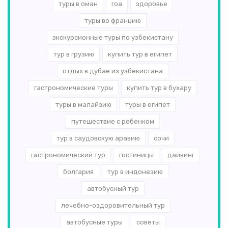
туры в оман
гоа
здоровье
туры во францию
экскурсионные туры по узбекистану
тур в грузию
купить тур в египет
отдых в дубае из узбекистана
гастрономические туры
купить тур в бухару
туры в малайзию
туры в египет
путешествие с ребенком
тур в саудовскую аравию
сочи
гастрономический тур
гостиницы
дайвинг
болгария
тур в индонезию
автобусный тур
лечебно-оздоровительный тур
автобусные туры
советы