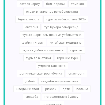
остров корфу
бельдерсай
таможня
отдых в таиланде из узбекистана
бдительность
туры из узбекистана 2026
анталия
тур бухара самарканд
туры в шарм-эль-шейх из узбекистана
дайвинг-туры
китайская медицина
отдых в дубае из ташкента
туристы
туры во вьетнам
горящие туры
умра из ташкента
доминиканская республика
опасности
дубай
свадебное путешествие
шведский стол
рюкзак
дети
польша
свадьба
путешествие в бухару
доминиканы