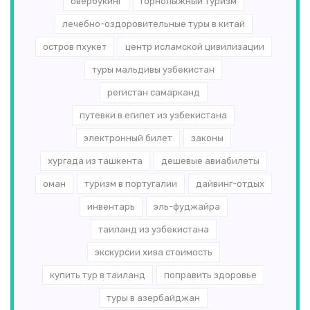
овербукинг
горнолыжный туризм
лечебно-оздоровительные туры в китай
остров пхукет
центр исламской цивилизации
туры мальдивы узбекистан
регистан самарканд
путевки в египет из узбекистана
электронный билет
законы
хургада из ташкента
дешевые авиабилеты
оман
туризм в португалии
дайвинг-отдых
инвентарь
эль-­фуджайра
таиланд из узбекистана
экскурсии хива стоимость
купить тур в таиланд
поправить здоровье
туры в азербайджан