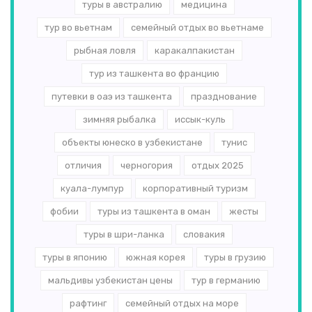
туры в австралию
медицина
тур во вьетнам
семейный отдых во вьетнаме
рыбная ловля
каракалпакистан
тур из ташкента во францию
путевки в оаэ из ташкента
празднование
зимняя рыбалка
иссык-куль
объекты юнеско в узбекистане
тунис
отличия
черногория
отдых 2025
куала-лумпур
корпоративный туризм
фобии
туры из ташкента в оман
жесты
туры в шри-ланка
словакия
туры в японию
южная корея
туры в грузию
мальдивы узбекистан цены
тур в германию
рафтинг
семейный отдых на море