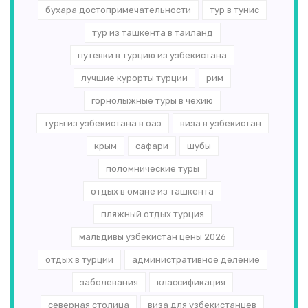
бухара достопримечательности
тур в тунис
тур из ташкента в таиланд
путевки в турцию из узбекистана
лучшие курорты турции
рим
горнолыжные туры в чехию
туры из узбекистана в оаэ
виза в узбекистан
крым
сафари
шубы
поломнические туры
отдых в омане из ташкента
пляжный отдых турция
мальдивы узбекистан цены 2026
отдых в турции
административное деление
заболевания
классификация
северная столица
виза для узбекистанцев