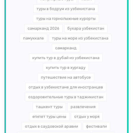
туры в бодрум из узбекистана
туры на горнолыжные курорты
самарканд 2026
бухара узбекистан
памуккале
туры на море из узбекистана
самарканд
купить тур в дубай из узбекистана
купить тур в хургаду
путешествие на автобусе
отдых в узбекистане для иностранцев
оздоровительные туры в таджикистан
ташкент туры
развлечения
египет туры цены
отдых у моря
отдых в саудовской аравии
фестивали