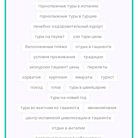
горнолыжные туры в испанию
горнолыжные туры в турцию
лечебно-оздоровительный курорт
туры на пхукет
оаэ туры цены
белоснежные пляжи
отдых в ташкенте
условия проживания
традиции
экскурсии ташкент цены
перелеты
хорватия
киргизия
эмираты
турист
поезд
плов
туры в швейцарию
туры на новый год
туры во вьетнам из ташкента
авиакомпания
центр исламской цивилизации в ташкенте
отдых в анталии