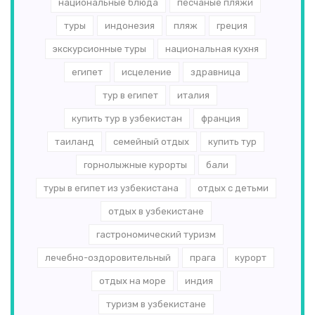
национальные блюда
песчаные пляжи
туры
индонезия
пляж
греция
экскурсионные туры
национальная кухня
египет
исцеление
здравница
тур в египет
италия
купить тур в узбекистан
франция
таиланд
семейный отдых
купить тур
горнолыжные курорты
бали
туры в египет из узбекистана
отдых с детьми
отдых в узбекистане
гастрономический туризм
лечебно-оздоровительный
прага
курорт
отдых на море
индия
туризм в узбекистане