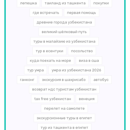
лепешка
таиланд из ташкента
покупки
где встречать
первая помощь
древние города узбекистана
великий шёлковый путь
туры в малайзию из узбекистана
тур в есентуки
посольство
куда поехать на море
виза в сша
тур умра
умра из узбекистана 2026
ганконг
экскурсия в шахрисабз
автобус
возврат ндс туристам узбекистан
tax free узбекистан
венеция
перелет на самолете
экскурсионные туры в египет
тур из ташкента в египет