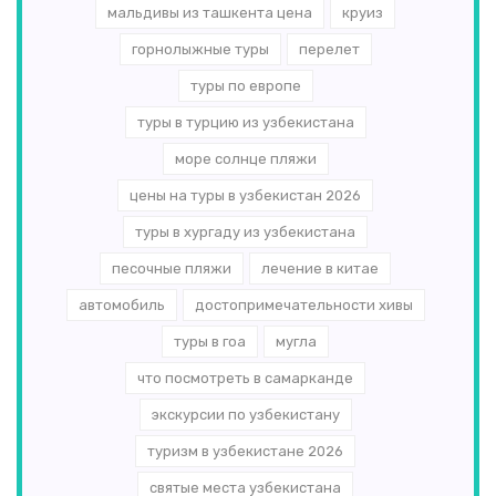
мальдивы из ташкента цена
круиз
горнолыжные туры
перелет
туры по европе
туры в турцию из узбекистана
море солнце пляжи
цены на туры в узбекистан 2026
туры в хургаду из узбекистана
песочные пляжи
лечение в китае
автомобиль
достопримечательности хивы
туры в гоа
мугла
что посмотреть в самарканде
экскурсии по узбекистану
туризм в узбекистане 2026
святые места узбекистана