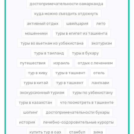
достопримечательности самарканда
куда можно съездить отдохнуть
активный отдых
швейцария
лето
мошенники
туры в египет из ташкента
туры во вьетнам из узбекистана
экотуризм
туры в таиланд
туры в бухару
путешествия
израиль
отдых с лечением
тур в хиву
туры в ташкент
отель
туры в китай
тур в ташкент
лангкави
экскурсионный туризм
туры по узбекистану
туры в казахстан
что посмотреть в ташкенте
шопинг
достопримечательности бухары
история
лечебно-оздоровительные курорты
купить тур в оаэ
стамбул
зима