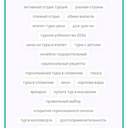
активный отдых турция
разные страны
пляжый отдых
обмен валюты
египет туры цена
дза-дзи-ки
туризм узбекистан 2026
цены на туры в египет
туры с детьми
лечебно-оздоротельный
национальные рецепты
горнолыжные туры в словению
пасха
туры в словению
вино
карловы вары
ярмарки
купить тур в малайзию
правильный выбор
открытие горнолыжного сезона
тур в кисловодск
достопримечательность