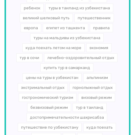
ребенок
туры в таиланд из узбекистана
великий шелковый путь
путешественник
европа
египет из ташкента
правила
туры на мальдивы из узбекистана
куда поехать летом на море
экономия
тур в сочи
лечебно-оздоровительный отдых
купить тур в самарканд
цены на туры в узбекистан
альпинизм
экстримальный отдых
горнолыжный отдых
гострономический туризм
визовый режим
безвизовый режим
тур в таиланд
достопримечательности шахрисабза
путешествие по узбекистану
куда поехать