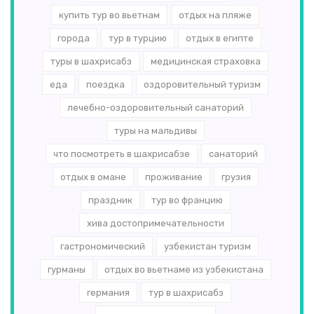
купить тур во вьетнам
отдых на пляже
города
тур в турцию
отдых в египте
туры в шахрисабз
медицинская страховка
еда
поездка
оздоровительный туризм
лечебно-оздоровительный санаторий
туры на мальдивы
что посмотреть в шахрисабзе
санаторий
отдых в омане
проживание
грузия
праздник
тур во францию
хива достопримечательности
гастрономический
узбекистан туризм
гурманы
отдых во вьетнаме из узбекистана
германия
тур в шахрисабз