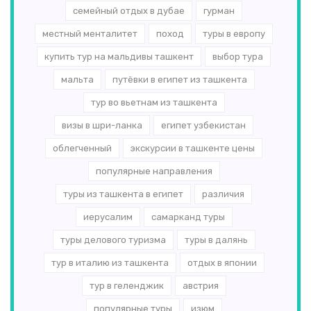
семейный отдых в дубае
гурман
местный менталитет
поход
туры в европу
купить тур на мальдивы ташкент
выбор тура
мальта
путёвки в египет из ташкента
тур во вьетнам из ташкента
визы в шри-ланка
египет узбекистан
облегченный
экскурсии в ташкенте цены
популярные направления
туры из ташкента в египет
различия
иерусалим
самарканд туры
туры делового туризма
туры в далянь
тур в италию из ташкента
отдых в японии
тур в геленджик
австрия
популярные туры
изюм