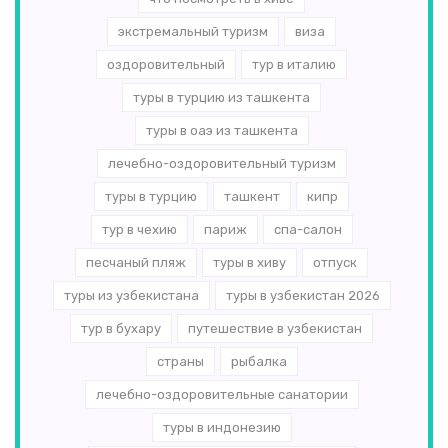
экстремальный туризм
виза
оздоровительный
тур в италию
туры в турцию из ташкента
туры в оаэ из ташкента
лечебно-оздоровительный туризм
туры в турцию
ташкент
кипр
тур в чехию
париж
спа-салон
песчаный пляж
туры в хиву
отпуск
туры из узбекистана
туры в узбекистан 2026
тур в бухару
путешествие в узбекистан
страны
рыбалка
лечебно-оздоровительные санатории
туры в индонезию