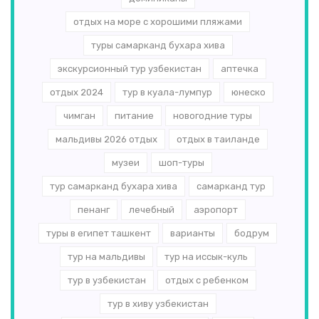
отдых на море с хорошими пляжами
туры самарканд бухара хива
экскурсионный тур узбекистан
аптечка
отдых 2024
тур в куала-лумпур
юнеско
чимган
питание
новогодние туры
мальдивы 2026 отдых
отдых в таиланде
музеи
шоп-туры
тур самарканд бухара хива
самарканд тур
пенанг
лечебный
аэропорт
туры в египет ташкент
варианты
бодрум
тур на мальдивы
тур на иссык-куль
тур в узбекистан
отдых с ребенком
тур в хиву узбекистан