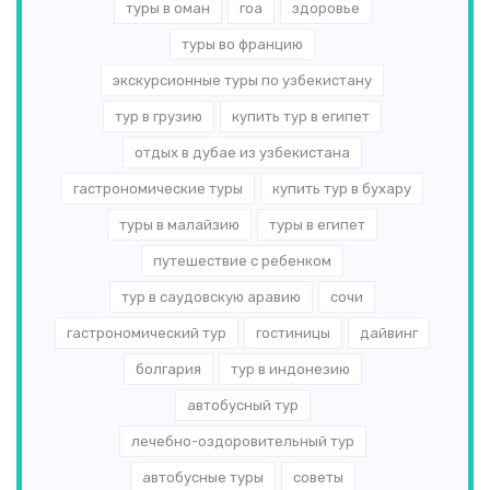
туры в оман
гоа
здоровье
туры во францию
экскурсионные туры по узбекистану
тур в грузию
купить тур в египет
отдых в дубае из узбекистана
гастрономические туры
купить тур в бухару
туры в малайзию
туры в египет
путешествие с ребенком
тур в саудовскую аравию
сочи
гастрономический тур
гостиницы
дайвинг
болгария
тур в индонезию
автобусный тур
лечебно-оздоровительный тур
автобусные туры
советы