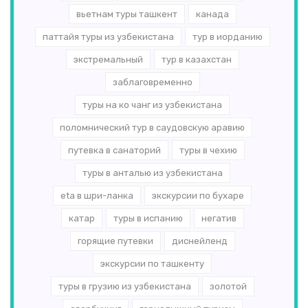
вьетнам туры ташкент
канада
паттайя туры из узбекистана
тур в иорданию
экстремальный
тур в казахстан
заблаговременно
туры на ко чанг из узбекистана
поломнический тур в саудовскую аравию
путевка в санаторий
туры в чехию
туры в анталью из узбекистана
eta в шри-ланка
экскурсии по бухаре
катар
туры в испанию
негатив
горящие путевки
диснейленд
экскурсии по ташкенту
туры в грузию из узбекистана
золотой