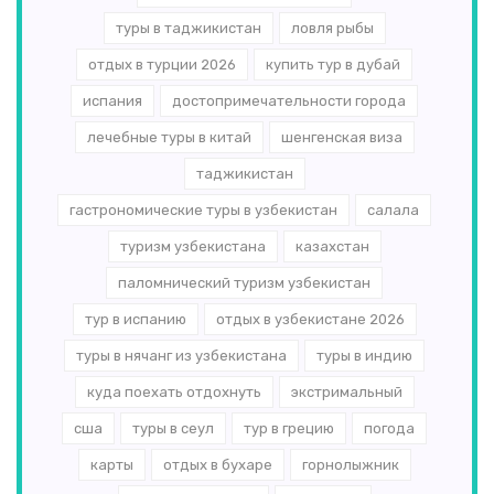
туры в таджикистан
ловля рыбы
отдых в турции 2026
купить тур в дубай
испания
достопримечательности города
лечебные туры в китай
шенгенская виза
таджикистан
гастрономические туры в узбекистан
салала
туризм узбекистана
казахстан
паломнический туризм узбекистан
тур в испанию
отдых в узбекистане 2026
туры в нячанг из узбекистана
туры в индию
куда поехать отдохнуть
экстримальный
сша
туры в сеул
тур в грецию
погода
карты
отдых в бухаре
горнолыжник