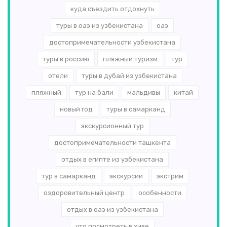
куда съездить отдохнуть
туры в оаэ из узбекистана
оаэ
достопримечательности узбекистана
туры в россию
пляжный туризм
тур
отели
туры в дубай из узбекистана
пляжный
тур на бали
мальдивы
китай
новый год
туры в самарканд
экскурсионный тур
достопримечательности ташкента
отдых в египте из узбекистана
тур в самарканд
экскурсии
экстрим
оздоровительный центр
особенности
отдых в оаэ из узбекистана
что посмотреть в хиве