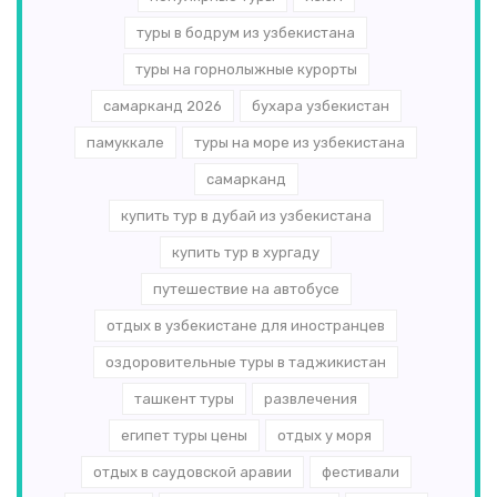
туры в бодрум из узбекистана
туры на горнолыжные курорты
самарканд 2026
бухара узбекистан
памуккале
туры на море из узбекистана
самарканд
купить тур в дубай из узбекистана
купить тур в хургаду
путешествие на автобусе
отдых в узбекистане для иностранцев
оздоровительные туры в таджикистан
ташкент туры
развлечения
египет туры цены
отдых у моря
отдых в саудовской аравии
фестивали