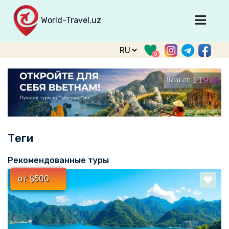
World-Travel.uz
Главная
0
Направления
Туры
Тур. фирмы
Табло прилета
Теги
О туризме
О проекте
Рекомендованные туры
Войти
от $500
Зарегистрироваться
support@world-travel.uz