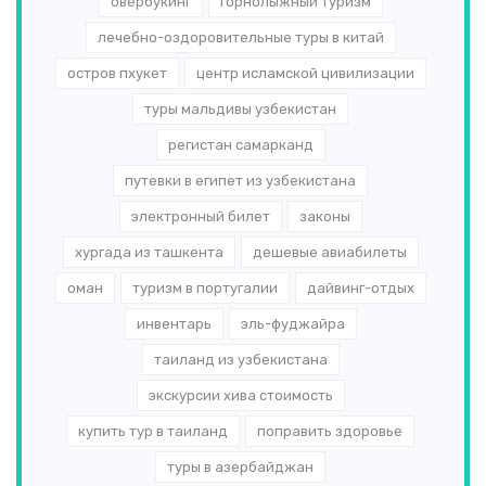
овербукинг
горнолыжный туризм
лечебно-оздоровительные туры в китай
остров пхукет
центр исламской цивилизации
туры мальдивы узбекистан
регистан самарканд
путевки в египет из узбекистана
электронный билет
законы
хургада из ташкента
дешевые авиабилеты
оман
туризм в португалии
дайвинг-отдых
инвентарь
эль-­фуджайра
таиланд из узбекистана
экскурсии хива стоимость
купить тур в таиланд
поправить здоровье
туры в азербайджан