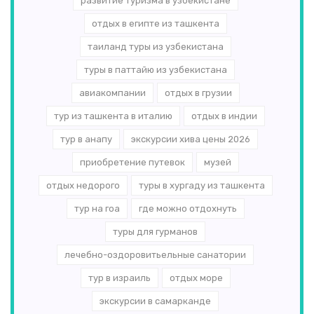
развитие туризма в узбекистане
отдых в египте из ташкента
таиланд туры из узбекистана
туры в паттайю из узбекистана
авиакомпании
отдых в грузии
тур из ташкента в италию
отдых в индии
тур в анапу
экскурсии хива цены 2026
приобретение путевок
музей
отдых недорого
туры в хургаду из ташкента
тур на гоа
где можно отдохнуть
туры для гурманов
лечебно-оздоровитьельные санатории
тур в израиль
отдых море
экскурсии в самарканде