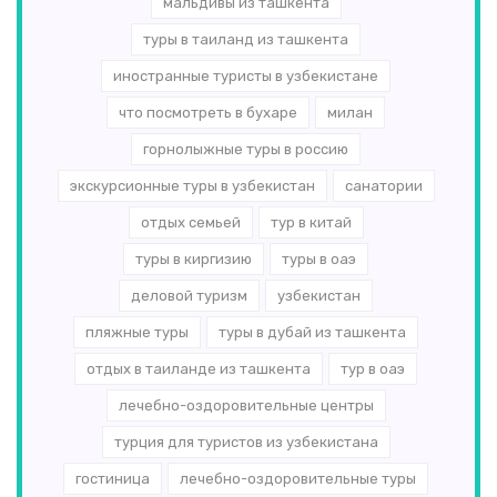
мальдивы из ташкента
туры в таиланд из ташкента
иностранные туристы в узбекистане
что посмотреть в бухаре
милан
горнолыжные туры в россию
экскурсионные туры в узбекистан
санатории
отдых семьей
тур в китай
туры в киргизию
туры в оаэ
деловой туризм
узбекистан
пляжные туры
туры в дубай из ташкента
отдых в таиланде из ташкента
тур в оаэ
лечебно-оздоровительные центры
турция для туристов из узбекистана
гостиница
лечебно-оздоровительные туры