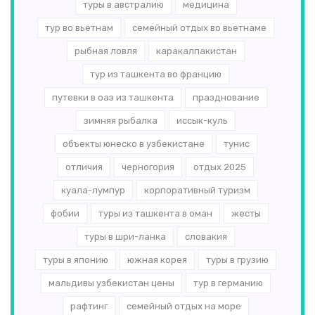
туры в австралию
медицина
тур во вьетнам
семейный отдых во вьетнаме
рыбная ловля
каракалпакистан
тур из ташкента во францию
путевки в оаэ из ташкента
празднование
зимняя рыбалка
иссык-куль
объекты юнеско в узбекистане
тунис
отличия
черногория
отдых 2025
куала-лумпур
корпоративный туризм
фобии
туры из ташкента в оман
жесты
туры в шри-ланка
словакия
туры в японию
южная корея
туры в грузию
мальдивы узбекистан цены
тур в германию
рафтинг
семейный отдых на море