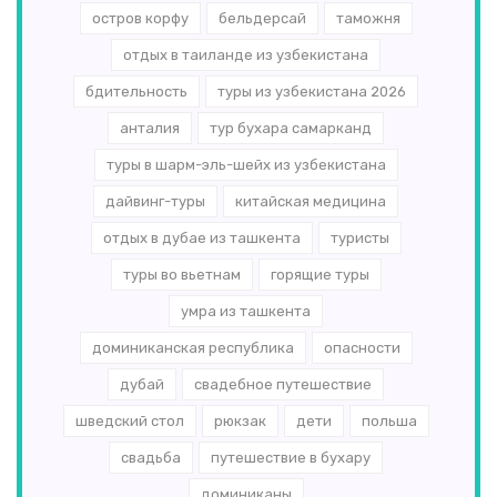
остров корфу
бельдерсай
таможня
отдых в таиланде из узбекистана
бдительность
туры из узбекистана 2026
анталия
тур бухара самарканд
туры в шарм-эль-шейх из узбекистана
дайвинг-туры
китайская медицина
отдых в дубае из ташкента
туристы
туры во вьетнам
горящие туры
умра из ташкента
доминиканская республика
опасности
дубай
свадебное путешествие
шведский стол
рюкзак
дети
польша
свадьба
путешествие в бухару
доминиканы