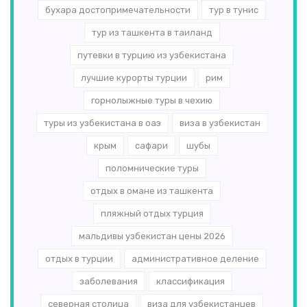
бухара достопримечательности
тур в тунис
тур из ташкента в таиланд
путевки в турцию из узбекистана
лучшие курорты турции
рим
горнолыжные туры в чехию
туры из узбекистана в оаэ
виза в узбекистан
крым
сафари
шубы
поломнические туры
отдых в омане из ташкента
пляжный отдых турция
мальдивы узбекистан цены 2026
отдых в турции
административное деление
заболевания
классификация
северная столица
виза для узбекистанцев