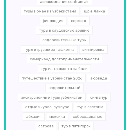
авиакомпания centrum air
туры в оман из узбекистана
шри-ланка
финляндия
серфинг
туры в саудовскую аравию
оздоровительные туры
туры в грузию из ташкента
экипировка
самарканд достопримечательности
тур из ташкента на бали
путешествие в узбекистан 2026
аюрведа
оздровительный
экскурсионные туры узбекистан
сингапур
отдых в куала-лумпуре
тур в австрию
абхазия
мексика
собеседование
острова
тур в пятигорск