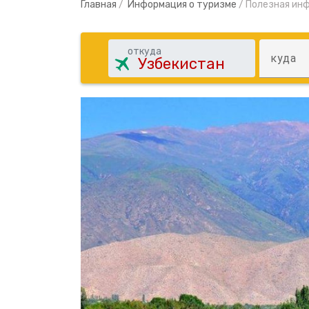
Главная
/
Информация о туризме
/
Полезная инф
откуда
куда