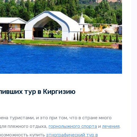
пивших тур в Киргизию
ена туристами, и это при том, что в стране много
для пляжного отдыха,
горнолыжного спорта
и
лечения
.
 возможность купить
этнографический тур в