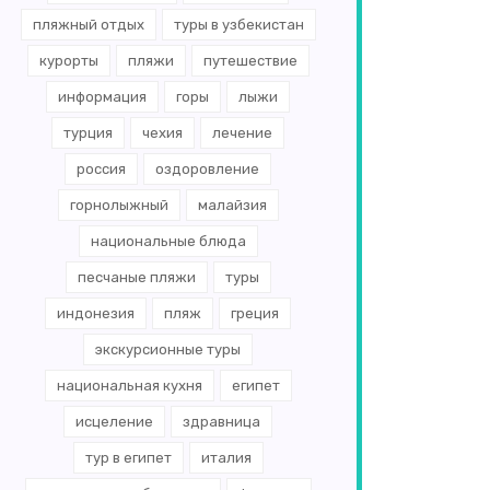
пляжный отдых
туры в узбекистан
курорты
пляжи
путешествие
информация
горы
лыжи
турция
чехия
лечение
россия
оздоровление
горнолыжный
малайзия
национальные блюда
песчаные пляжи
туры
индонезия
пляж
греция
экскурсионные туры
национальная кухня
египет
исцеление
здравница
тур в египет
италия