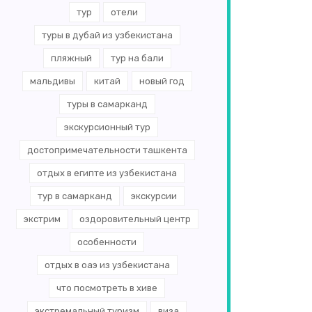
тур
отели
туры в дубай из узбекистана
пляжный
тур на бали
мальдивы
китай
новый год
туры в самарканд
экскурсионный тур
достопримечательности ташкента
отдых в египте из узбекистана
тур в самарканд
экскурсии
экстрим
оздоровительный центр
особенности
отдых в оаэ из узбекистана
что посмотреть в хиве
экстремальный туризм
виза