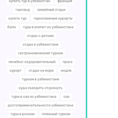
купить тур в узбекистан
франция
таиланд
семейный отдых
купить тур
горнолыжные курорты
бали
туры в египет из узбекистана
отдых с детьми
отдых в узбекистане
гастрономический туризм
лечебно-оздоровительный
прага
курорт
отдых на море
индия
туризм в узбекистане
куда съездить отдохнуть
туры в оаэ из узбекистана
оаэ
достопримечательности узбекистана
туры в россию
пляжный туризм