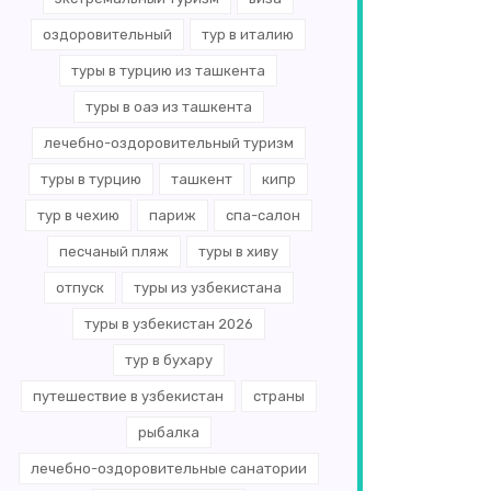
оздоровительный
тур в италию
туры в турцию из ташкента
туры в оаэ из ташкента
лечебно-оздоровительный туризм
туры в турцию
ташкент
кипр
тур в чехию
париж
спа-салон
песчаный пляж
туры в хиву
отпуск
туры из узбекистана
туры в узбекистан 2026
тур в бухару
путешествие в узбекистан
страны
рыбалка
лечебно-оздоровительные санатории