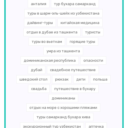
анталия
тур бухара самарканд
туры в шарм-эль-шейх из узбекистана
дайвинг-туры
китайская медицина
отдых в дубае из ташкента
туристы
туры во вьетнам
горящие туры
умра из ташкента
доминиканская республика
опасности
дубай
свадебное путешествие
шведский стол
рюкзак
дети
польша
свадьба
путешествие в бухару
доминиканы
отдых на море с хорошими пляжами
туры самарканд бухара хива
экскурсионный тур узбекистан
аптечка