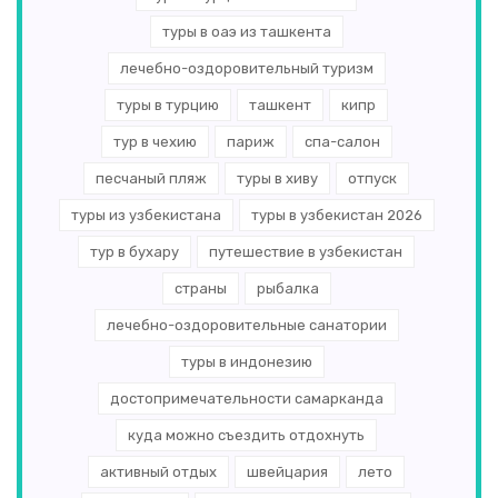
туры в оаэ из ташкента
лечебно-оздоровительный туризм
туры в турцию
ташкент
кипр
тур в чехию
париж
спа-салон
песчаный пляж
туры в хиву
отпуск
туры из узбекистана
туры в узбекистан 2026
тур в бухару
путешествие в узбекистан
страны
рыбалка
лечебно-оздоровительные санатории
туры в индонезию
достопримечательности самарканда
куда можно съездить отдохнуть
активный отдых
швейцария
лето