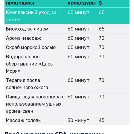
процедуры
процедуры
$
Комплексный уход за
60 минут
60
лицом
Биоуход за лицом
60 минут
65
Арома-массаж
60 минут
70
Скраб морской солью
60 минут
70
Водорослевое
60 минут
70
обертывание «Дары
Моря»
Терапия после
60 минут
70
солнечного ожога
Очищающая процедура с
60 минут
70
использованием ушных
арома-свеч
Массаж головы
30 минут
45