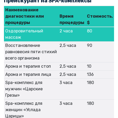
Прейскурант на SPA-комплексы
Наименование
диагностики или
Время
Стоимость,
процедуры
процедуры
$
Оздоровительный
2 часа
80
массаж
Восстановление
2,5 часа
90
равновесия пяти стихий
всего организма
Арома и терапия стоп
2,5 часа
10
Арома и терапия лица
2,5 часа
136
Spa-комплекс для
3 часа
180
мужчин «Царские
Грезы»
Spa-комплекс для
3 часа
180
женщин «Услада
Царицы»