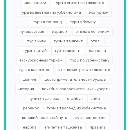
мошенники
туры в египет из ташкента
туры во вьетнам из узбекистана
экотуризм
туры в таиланд
туры в бухару
путешествия
израиль
отдых с лечением
тур в хиву
туры в ташкент
отель
туры в китай
тур в ташкент
лангкави
экскурсионный туризм
туры по узбекистану
туры в казахстан
что посмотреть в ташкенте
шопинг
достопримечательности бухары
история
лечебно-оздоровительные курорты
купить тур в оаэ
стамбул
зима
ребенок
туры в таиланд из узбекистана
великий шелковый путь
путешественник
европа
египет из ташкента
правила