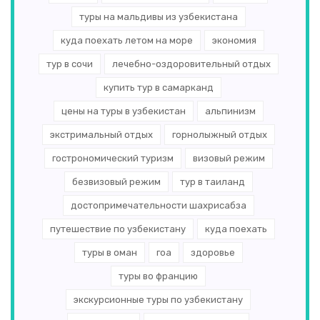
туры на мальдивы из узбекистана
куда поехать летом на море
экономия
тур в сочи
лечебно-оздоровительный отдых
купить тур в самарканд
цены на туры в узбекистан
альпинизм
экстримальный отдых
горнолыжный отдых
гострономический туризм
визовый режим
безвизовый режим
тур в таиланд
достопримечательности шахрисабза
путешествие по узбекистану
куда поехать
туры в оман
гоа
здоровье
туры во францию
экскурсионные туры по узбекистану