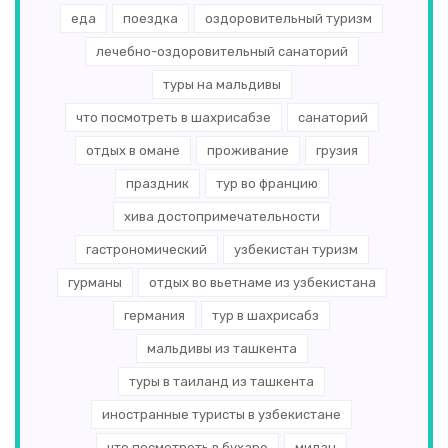
еда
поездка
оздоровительный туризм
лечебно-оздоровительный санаторий
туры на мальдивы
что посмотреть в шахрисабзе
санаторий
отдых в омане
проживание
грузия
праздник
тур во францию
хива достопримечательности
гастрономический
узбекистан туризм
гурманы
отдых во вьетнаме из узбекистана
германия
тур в шахрисабз
мальдивы из ташкента
туры в таиланд из ташкента
иностранные туристы в узбекистане
что посмотреть в бухаре
милан