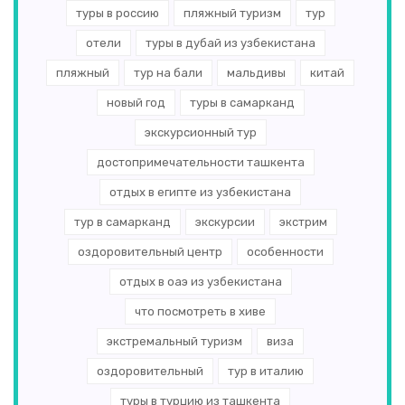
туры в россию
пляжный туризм
тур
отели
туры в дубай из узбекистана
пляжный
тур на бали
мальдивы
китай
новый год
туры в самарканд
экскурсионный тур
достопримечательности ташкента
отдых в египте из узбекистана
тур в самарканд
экскурсии
экстрим
оздоровительный центр
особенности
отдых в оаэ из узбекистана
что посмотреть в хиве
экстремальный туризм
виза
оздоровительный
тур в италию
туры в турцию из ташкента