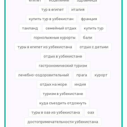
египет
исцеление
здравница
тур в египет
италия
купить тур в узбекистан
франция
таиланд
семейный отдых
купить тур
горнолыжные курорты
бали
туры в египет из узбекистана
отдых с детьми
отдых в узбекистане
гастрономический туризм
лечебно-оздоровительный
прага
курорт
отдых на море
индия
туризм в узбекистане
куда съездить отдохнуть
туры в оаэ из узбекистана
оаэ
достопримечательности узбекистана