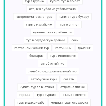
тур в грузию
купить тур в египет
отдых в дубае из узбекистана
гастрономические туры
купить тур в бухару
туры в малайзию
туры в египет
путешествие с ребенком
тур в саудовскую аравию
сочи
гастрономический тур
гостиницы
дайвинг
болгария
тур в индонезию
автобусный тур
лечебно-оздоровительный тур
автобусные туры
советы
купить тур во вьетнам
отдых на пляже
города
тур в турцию
отдых в египте
туры в шахрисабз
медицинская страховка