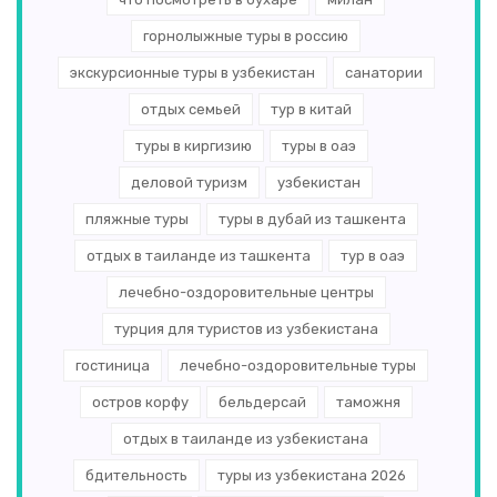
горнолыжные туры в россию
экскурсионные туры в узбекистан
санатории
отдых семьей
тур в китай
туры в киргизию
туры в оаэ
деловой туризм
узбекистан
пляжные туры
туры в дубай из ташкента
отдых в таиланде из ташкента
тур в оаэ
лечебно-оздоровительные центры
турция для туристов из узбекистана
гостиница
лечебно-оздоровительные туры
остров корфу
бельдерсай
таможня
отдых в таиланде из узбекистана
бдительность
туры из узбекистана 2026