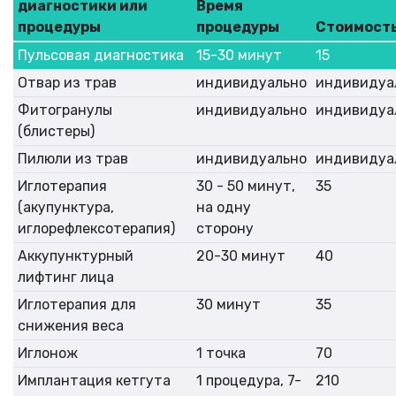
диагностики или
Время
процедуры
процедуры
Стоимость
Пульсовая диагностика
15-30 минут
15
Отвар из трав
индивидуально
индивидуа
Фитогранулы
индивидуально
индивидуа
(блистеры)
Пилюли из трав
индивидуально
индивидуа
Иглотерапия
30 - 50 минут,
35
(акупунктура,
на одну
иглорефлексотерапия)
сторону
Аккупунктурный
20-30 минут
40
лифтинг лица
Иглотерапия для
30 минут
35
снижения веса
Иглонож
1 точка
70
Имплантация кетгута
1 процедура, 7-
210