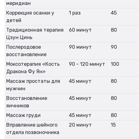
меридиан
Коррекция осанки у
1 раз
45
детей
Традиционная терапия
60 минут
80
Цзун Цинь
Послеродовое
90 минут
90
восстановление
Моксотерапия «Кость
90 - 120 минут
100
Дракона Фу Ян»
Массаж простаты для
45 минут
80
мужчин
Восстановление
45 минут
80
яичников
Массаж груди
45 минут
80
Вправление шейного
20 минут
15
отдела позвоночника