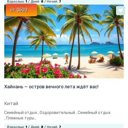
Взрослых:
1
/ Дней:
8
/ Ночей:
7
от $500
Хайнань — остров вечного лета ждёт вас!
Китай
Семейный отдых ,
Оздоровительный ,
Семейный отдых
,
Пляжные туры ,
Взрослых:
1
/ Дней:
8
/ Ночей:
7