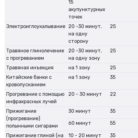
15
акупунктурных
точек
Электроиглоукалывание
20 -30 минут,
25
на одну
сторону
Травяное глинолечение
20 -30 минут,
25
с прогреванием
на одну зону
Травяная инъекция
на 1 зону
25
Китайские банки с
на 1 зону
35
кровопусканием
Прогревание с помощью
20 - 30 минут
22
инфракрасных лучей
Прижигание
30 минут
35
(прогревание)
60 минут
55
полынными сигарами
Прижигание глиной (на
10 - 20 минут
35