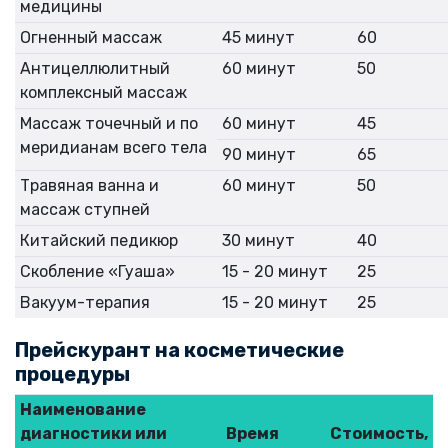
медицины
Огненный массаж
45 минут
60
Антицеллюлитный
60 минут
50
комплексный массаж
Массаж точечный и по
60 минут
45
меридианам всего тела
90 минут
65
Травяная ванна и
60 минут
50
массаж ступней
Китайский педикюр
30 минут
40
Скобление «Гуаша»
15 - 20 минут
25
Вакуум-терапия
15 - 20 минут
25
Прейскурант на косметические
процедуры
Наименование
диагностики или
Время
Стоимость,