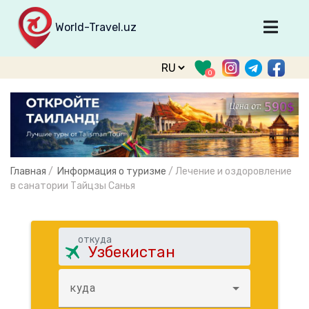
World-Travel.uz
Главная
0
Направления
Туры
Тур. фирмы
Табло прилета
Главная
/
Информация о туризме
/
Лечение и оздоровление
О туризме
в санатории Тайцзы Санья
О проекте
Войти
откуда
Зарегистрироваться
куда
support@world-travel.uz