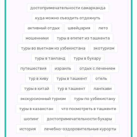
достопримечательности самарканда
куда можно съездить отдохнуть
активный отдых
швейцария
лето
мошенники
туры в египет из ташкента
туры во вьетнам из узбекистана
экотуризм
туры в таиланд
туры в бухару
путешествия
израиль
отдых с лечением
тур в хиву
туры в ташкент
отель
туры в китай
тур в ташкент
лангкави
экскурсионный туризм
туры по узбекистану
туры в казахстан
что посмотреть в ташкенте
шопинг
достопримечательности бухары
история
лечебно-оздоровительные курорты