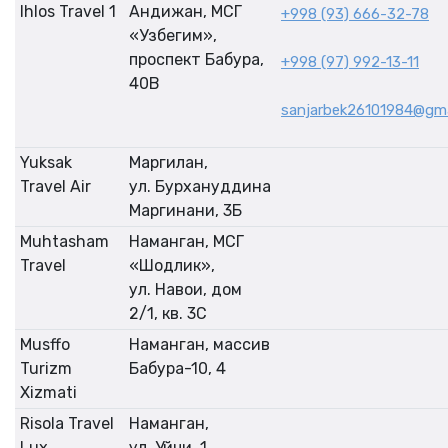
Ihlos Travel 1
Андижан, МСГ
+998 (93) 666-32-78
«Узбегим»,
проспект Бабура,
+998 (97) 992-13-11
40В
sanjarbek26101984@gma
Yuksak
Маргилан,
Travel Air
ул. Бурхануддина
Маргинани, 3Б
Muhtasham
Наманган, МСГ
Travel
«Шодлик»,
ул. Навои, дом
2/1, кв. 3С
Musffo
Наманган, массив
Turizm
Бабура-10, 4
Xizmati
Risola Travel
Наманган,
Lux
ул. Уйчи, 1