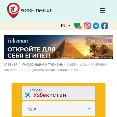
World-Travel.uz
Главная
0
Направления
Туры
Тур. фирмы
Табло прилета
Главная
/
Информация о туризме
/
Хадж - 2025. Компании,
О туризме
получившие лицензию на организацию умры
О проекте
Войти
откуда
Зарегистрироваться
куда
support@world-travel.uz