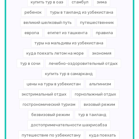
купить тур в оаэ
стамбул
зима
ребенок
туры в таиланд из узбекистана
великий шелковый путь
путешественник
европа
египет из ташкента
правила
туры на мальдивы из узбекистана
куда поехать летом на море
экономия
тур в сочи
лечебно-оздоровительный отдых
купить тур в самарканд
цены на туры в узбекистан
альпинизм
экстримальный отдых
горнолыжный отдых
гострономический туризм
визовый режим
безвизовый режим
тур в таиланд
достопримечательности шахрисабза
путешествие по узбекистану
куда поехать