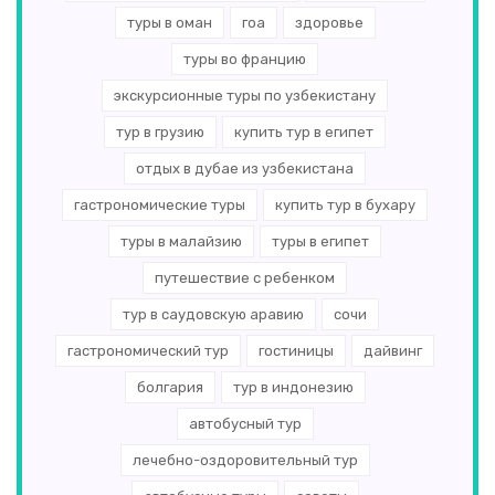
туры в оман
гоа
здоровье
туры во францию
экскурсионные туры по узбекистану
тур в грузию
купить тур в египет
отдых в дубае из узбекистана
гастрономические туры
купить тур в бухару
туры в малайзию
туры в египет
путешествие с ребенком
тур в саудовскую аравию
сочи
гастрономический тур
гостиницы
дайвинг
болгария
тур в индонезию
автобусный тур
лечебно-оздоровительный тур