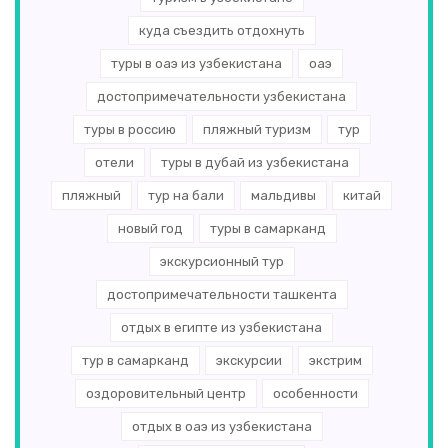
куда съездить отдохнуть
туры в оаэ из узбекистана
оаэ
достопримечательности узбекистана
туры в россию
пляжный туризм
тур
отели
туры в дубай из узбекистана
пляжный
тур на бали
мальдивы
китай
новый год
туры в самарканд
экскурсионный тур
достопримечательности ташкента
отдых в египте из узбекистана
тур в самарканд
экскурсии
экстрим
оздоровительный центр
особенности
отдых в оаэ из узбекистана