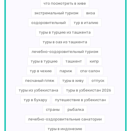
что посмотреть в хиве
экстремальный туризм
виза
оздоровительный
тур в италию
туры в турцию из ташкента
туры в оаэ из ташкента
лечебно-оздоровительный туризм
туры в турцию
ташкент
кипр
тур в чехию
париж
спа-салон
песчаный пляж
туры в хиву
отпуск
туры из узбекистана
туры в узбекистан 2026
тур в бухару
путешествие в узбекистан
страны
рыбалка
лечебно-оздоровительные санатории
туры в индонезию