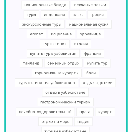
национальные блюда
песчаные пляжи
туры
индонезия
пляж
греция
экскурсионные туры
национальная кухня
египет
исцеление
здравница
тур в египет
италия
купить тур в узбекистан
франция
таиланд
семейный отдых
купить тур
горнолыжные курорты
бали
туры в египет из узбекистана
отдых с детьми
отдых в узбекистане
гастрономический туризм
лечебно-оздоровительный
прага
курорт
отдых на море
индия
туризм в узбекистане