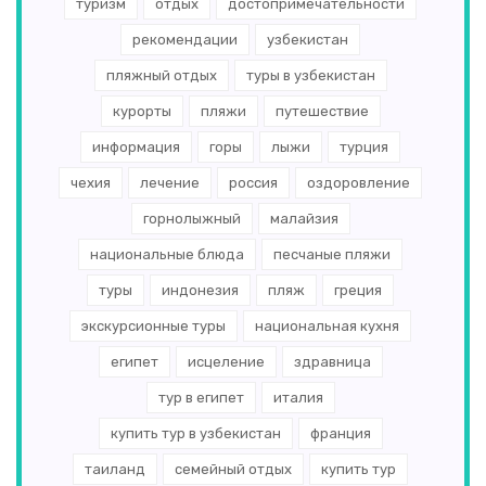
туризм
отдых
достопримечательности
рекомендации
узбекистан
пляжный отдых
туры в узбекистан
курорты
пляжи
путешествие
информация
горы
лыжи
турция
чехия
лечение
россия
оздоровление
горнолыжный
малайзия
национальные блюда
песчаные пляжи
туры
индонезия
пляж
греция
экскурсионные туры
национальная кухня
египет
исцеление
здравница
тур в египет
италия
купить тур в узбекистан
франция
таиланд
семейный отдых
купить тур