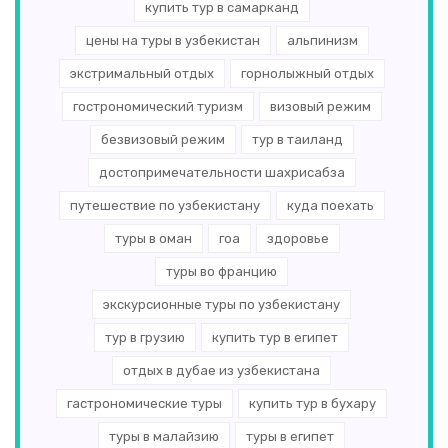
купить тур в самарканд
цены на туры в узбекистан
альпинизм
экстримальный отдых
горнолыжный отдых
гострономический туризм
визовый режим
безвизовый режим
тур в таиланд
достопримечательности шахрисабза
путешествие по узбекистану
куда поехать
туры в оман
гоа
здоровье
туры во францию
экскурсионные туры по узбекистану
тур в грузию
купить тур в египет
отдых в дубае из узбекистана
гастрономические туры
купить тур в бухару
туры в малайзию
туры в египет