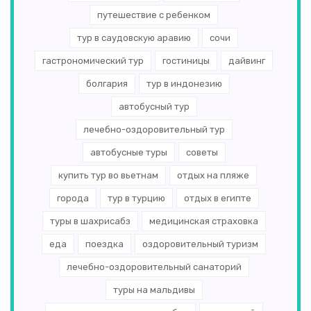
путешествие с ребенком
тур в саудовскую аравию
сочи
гастрономический тур
гостиницы
дайвинг
болгария
тур в индонезию
автобусный тур
лечебно-оздоровительный тур
автобусные туры
советы
купить тур во вьетнам
отдых на пляже
города
тур в турцию
отдых в египте
туры в шахрисабз
медицинская страховка
еда
поездка
оздоровительный туризм
лечебно-оздоровительный санаторий
туры на мальдивы