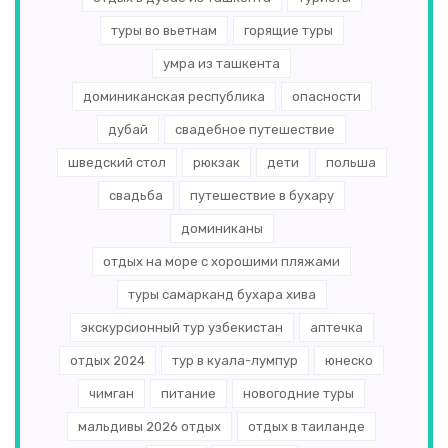
туры во вьетнам
горящие туры
умра из ташкента
доминиканская республика
опасности
дубай
свадебное путешествие
шведский стол
рюкзак
дети
польша
свадьба
путешествие в бухару
доминиканы
отдых на море с хорошими пляжами
туры самарканд бухара хива
экскурсионный тур узбекистан
аптечка
отдых 2024
тур в куала-лумпур
юнеско
чимган
питание
новогодние туры
мальдивы 2026 отдых
отдых в таиланде