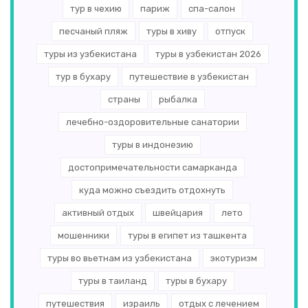
тур в чехию
париж
спа-салон
песчаный пляж
туры в хиву
отпуск
туры из узбекистана
туры в узбекистан 2026
тур в бухару
путешествие в узбекистан
страны
рыбалка
лечебно-оздоровительные санатории
туры в индонезию
достопримечательности самарканда
куда можно съездить отдохнуть
активный отдых
швейцария
лето
мошенники
туры в египет из ташкента
туры во вьетнам из узбекистана
экотуризм
туры в таиланд
туры в бухару
путешествия
израиль
отдых с лечением