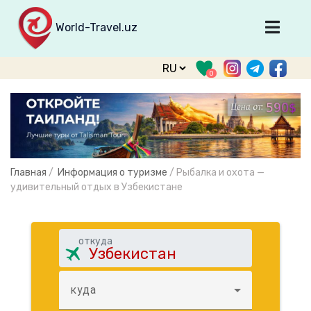
World-Travel.uz
Главная
0
Направления
Туры
Тур. фирмы
Табло прилета
Главная
/
Информация о туризме
/
Рыбалка и охота —
О туризме
удивительный отдых в Узбекистане
О проекте
Войти
откуда
Зарегистрироваться
куда
support@world-travel.uz