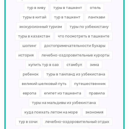
тур в хиву
туры в ташкент
отель
туры в китай
тур в ташкент
лангкави
экскурсионный туризм
туры по узбекистану
туры в казахстан
что посмотреть в ташкенте
шопинг
достопримечательности бухары
история
лечебно-оздоровительные курорты
купить тур в оаэ
стамбул
зима
ребенок
туры в таиланд из узбекистана
великий шелковый путь
путешественник
европа
египет из ташкента
правила
туры на мальдивы из узбекистана
куда поехать летом на море
экономия
тур в сочи
лечебно-оздоровительный отдых