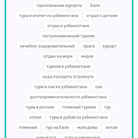
горнолыжные курорты
бали
туры в египет из узбекистана
отдых с детьми
отдых в узбекистане
гастрономический туризм
лечебно-оздоровительный
прага
курорт
отдых на море
индия
туризм в узбекистане
куда съездить отдохнуть
туры в оаэ из узбекистана
оаэ
достопримечательности узбекистана
туры в россию
пляжный туризм
тур
отели
туры в дубай из узбекистана
пляжный
тур на бали
мальдивы
китай
новый год
туры в самарканд