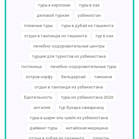
туры в киргизию
туры в оаэ
деловой туризм
узбекистан
пляжные туры
туры в дубай из ташкента
отдых в таиланде из ташкента
тур в оаэ
лечебно-оздоровительные центры
турция для туристов из узбекистана
гостиница
лечебно-оздоровительные туры
остров корфу
бельдерсай
таможня
отдых в таиланде из узбекистана
бдительность
туры из узбекистана 2026
анталия
тур бухара самарканд
туры в шарм-эль-шейх из узбекистана
дайвинг-туры
китайская медицина
отдых в дубае из ташкента
туристы