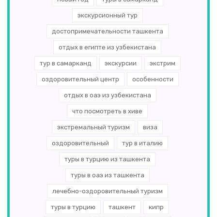
экскурсионный тур
достопримечательности ташкента
отдых в египте из узбекистана
тур в самарканд
экскурсии
экстрим
оздоровительный центр
особенности
отдых в оаэ из узбекистана
что посмотреть в хиве
экстремальный туризм
виза
оздоровительный
тур в италию
туры в турцию из ташкента
туры в оаэ из ташкента
лечебно-оздоровительный туризм
туры в турцию
ташкент
кипр