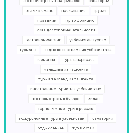
что посмотреть в шахрисабзе
санаторий
отдых в омане
проживание
грузия
праздник
тур во францию
хива достопримечательности
гастрономический
узбекистан туризм
гурманы
отдых во вьетнаме из узбекистана
германия
тур в шахрисабз
мальдивы из ташкента
туры в таиланд из ташкента
иностранные туристы в узбекистане
что посмотреть в бухаре
милан
горнолыжные туры в россию
экскурсионные туры в узбекистан
санатории
отдых семьей
тур в китай