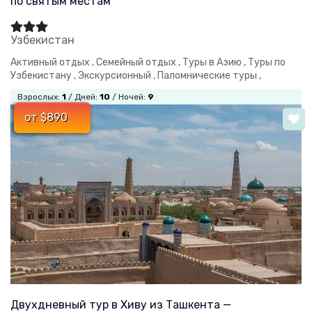
по святым местам
Узбекистан
Активный отдых ,
Семейный отдых ,
Туры в Азию ,
Туры по
Узбекистану ,
Экскурсионный ,
Паломнические туры ,
Взрослых:
1
/ Дней:
10
/ Ночей:
9
от $890
Двухдневный тур в Хиву из Ташкента —