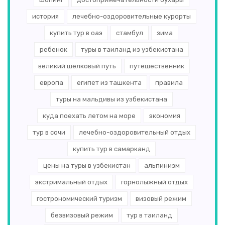
история
лечебно-оздоровительные курорты
купить тур в оаэ
стамбул
зима
ребенок
туры в таиланд из узбекистана
великий шелковый путь
путешественник
европа
египет из ташкента
правила
туры на мальдивы из узбекистана
куда поехать летом на море
экономия
тур в сочи
лечебно-оздоровительный отдых
купить тур в самарканд
цены на туры в узбекистан
альпинизм
экстримальный отдых
горнолыжный отдых
гострономический туризм
визовый режим
безвизовый режим
тур в таиланд