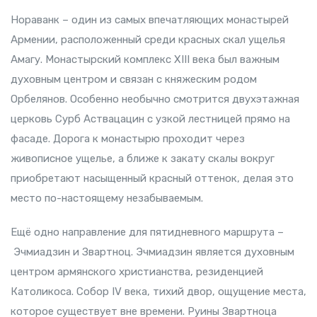
Нораванк – один из самых впечатляющих монастырей
Армении, расположенный среди красных скал ущелья
Амагу. Монастырский комплекс XIII века был важным
духовным центром и связан с княжеским родом
Орбелянов. Особенно необычно смотрится двухэтажная
церковь Сурб Аствацацин с узкой лестницей прямо на
фасаде. Дорога к монастырю проходит через
живописное ущелье, а ближе к закату скалы вокруг
приобретают насыщенный красный оттенок, делая это
место по-настоящему незабываемым.
Ещё одно направление для пятидневного маршрута –
Эчмиадзин и Звартноц. Эчмиадзин является духовным
центром армянского христианства, резиденцией
Католикоса. Собор IV века, тихий двор, ощущение места,
которое существует вне времени. Руины Звартноца