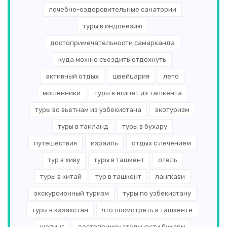
лечебно-оздоровительные санатории
туры в индонезию
достопримечательности самарканда
куда можно съездить отдохнуть
активный отдых
швейцария
лето
мошенники
туры в египет из ташкента
туры во вьетнам из узбекистана
экотуризм
туры в таиланд
туры в бухару
путешествия
израиль
отдых с лечением
тур в хиву
туры в ташкент
отель
туры в китай
тур в ташкент
лангкави
экскурсионный туризм
туры по узбекистану
туры в казахстан
что посмотреть в ташкенте
шопинг
достопримечательности бухары