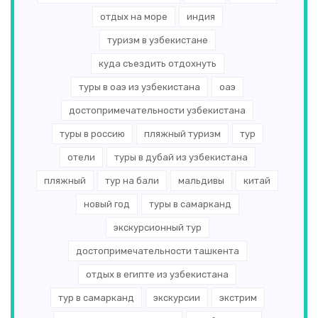
отдых на море
индия
туризм в узбекистане
куда съездить отдохнуть
туры в оаэ из узбекистана
оаэ
достопримечательности узбекистана
туры в россию
пляжный туризм
тур
отели
туры в дубай из узбекистана
пляжный
тур на бали
мальдивы
китай
новый год
туры в самарканд
экскурсионный тур
достопримечательности ташкента
отдых в египте из узбекистана
тур в самарканд
экскурсии
экстрим