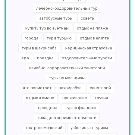
лечебно-оздоровительный тур
автобусные туры
советы
купить тур во вьетнам
отдых на пляже
города
тур в турцию
отдых в египте
туры в шахрисабз
медицинская страховка
еда
поездка
оздоровительный туризм
лечебно-оздоровительный санаторий
туры на мальдивы
что посмотреть в шахрисабзе
санаторий
отдых в омане
проживание
грузия
праздник
тур во францию
хива достопримечательности
гастрономический
узбекистан туризм