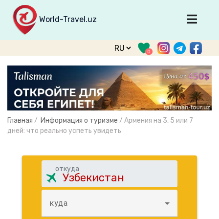
World-Travel.uz
Главная
0
Направления
Туры
Тур. фирмы
Табло прилета
Главная
/
Информация о туризме
/
Армения на 3, 5 или 7
О туризме
дней: что реально успеть увидеть
О проекте
Войти
откуда
Зарегистрироваться
куда
support@world-travel.uz