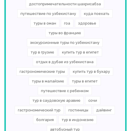
достопримечательности шахрисабза
путешествие по узбекистану
куда поехать
туры в оман
гоа
здоровье
туры во францию
экскурсионные туры по узбекистану
тур в грузию
купить тур в египет
отдых в дубае из узбекистана
гастрономические туры
купить тур в бухару
туры в малайзию
туры в египет
путешествие с ребенком
тур в саудовскую аравию
сочи
гастрономический тур
гостиницы
дайвинг
болгария
тур в индонезию
автобусный тур