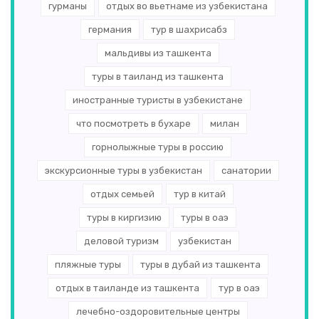
гурманы
отдых во вьетнаме из узбекистана
германия
тур в шахрисабз
мальдивы из ташкента
туры в таиланд из ташкента
иностранные туристы в узбекистане
что посмотреть в бухаре
милан
горнолыжные туры в россию
экскурсионные туры в узбекистан
санатории
отдых семьей
тур в китай
туры в киргизию
туры в оаэ
деловой туризм
узбекистан
пляжные туры
туры в дубай из ташкента
отдых в таиланде из ташкента
тур в оаэ
лечебно-оздоровительные центры