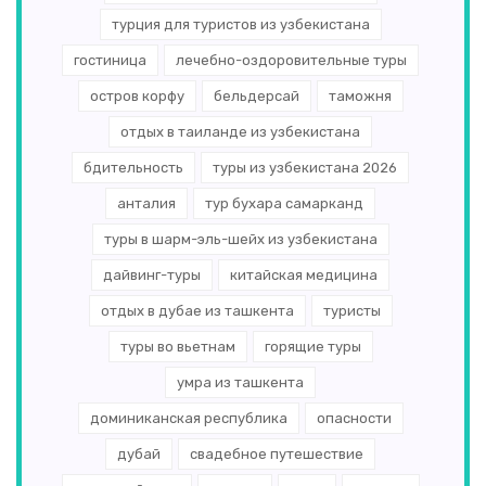
турция для туристов из узбекистана
гостиница
лечебно-оздоровительные туры
остров корфу
бельдерсай
таможня
отдых в таиланде из узбекистана
бдительность
туры из узбекистана 2026
анталия
тур бухара самарканд
туры в шарм-эль-шейх из узбекистана
дайвинг-туры
китайская медицина
отдых в дубае из ташкента
туристы
туры во вьетнам
горящие туры
умра из ташкента
доминиканская республика
опасности
дубай
свадебное путешествие