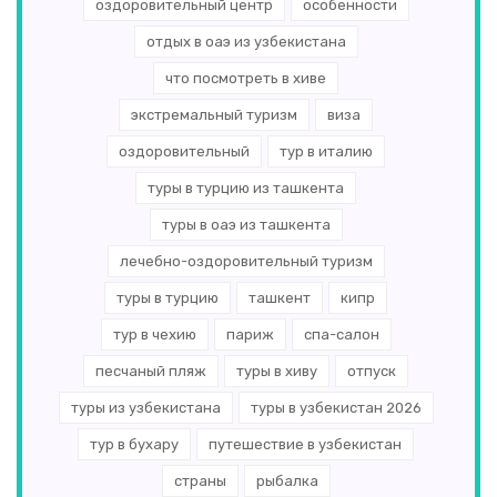
оздоровительный центр
особенности
отдых в оаэ из узбекистана
что посмотреть в хиве
экстремальный туризм
виза
оздоровительный
тур в италию
туры в турцию из ташкента
туры в оаэ из ташкента
лечебно-оздоровительный туризм
туры в турцию
ташкент
кипр
тур в чехию
париж
спа-салон
песчаный пляж
туры в хиву
отпуск
туры из узбекистана
туры в узбекистан 2026
тур в бухару
путешествие в узбекистан
страны
рыбалка