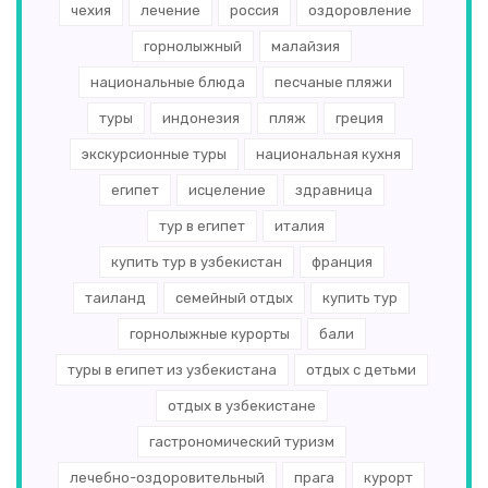
чехия
лечение
россия
оздоровление
горнолыжный
малайзия
национальные блюда
песчаные пляжи
туры
индонезия
пляж
греция
экскурсионные туры
национальная кухня
египет
исцеление
здравница
тур в египет
италия
купить тур в узбекистан
франция
таиланд
семейный отдых
купить тур
горнолыжные курорты
бали
туры в египет из узбекистана
отдых с детьми
отдых в узбекистане
гастрономический туризм
лечебно-оздоровительный
прага
курорт