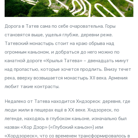
Дорога в Татев сама по себе очаровательна. Горы
становятся выше, ущелья глубже, деревни реже.
Татевский монастырь стоит на краю обрыва над
огромным каньоном, и добраться до него можно по
канатной дороге «Крылья Татева» – двенадцать минут
над пропастью, которые хочется
продлить
. Внизу течет
река, вверху возвышается монастырь XII века. Армения
любит такие контрасты.
Недалеко от Татева находится Хндзореск: деревня, где
люди жили в пещерах ещё в XX веке. Хндзореск, по
легенде, находясь в глубоком каньоне, изначально был
назван «Хор Дзор» («Глубокий каньон») или
«Хордзореск»,
что со временем трансформировалось в