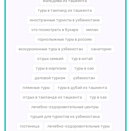
мальдивы из ташкента
туры в таиланд из ташкента
иностранные туристы в узбекистане
что посмотреть в бухаре
милан
горнолыжные туры в россию
экскурсионные туры в узбекистан
санатории
отдых семьей
тур в китай
туры в киргизию
туры в оаэ
деловой туризм
узбекистан
пляжные туры
туры в дубай из ташкента
отдых в таиланде из ташкента
тур в оаэ
лечебно-оздоровительные центры
турция для туристов из узбекистана
гостиница
лечебно-оздоровительные туры