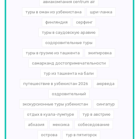
авиакомпания centrum air
туры в оман из узбекистана
шри-ланка
финляндия
серфинг
туры в саудовскую аравию
оздоровительные туры
туры в грузию из ташкента
экипировка
самарканд достопримечательности
тур из ташкента на бали
путешествие в узбекистан 2026
аюрведа
оздровительный
экскурсионные туры узбекистан
сингапур
отдых в куала-лумпуре
тур в австрию
абхазия
мексика
собеседование
острова
тур в пятигорск