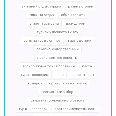
активный отдых турция
разные страны
пляжый отдых
обмен валюты
египет туры цена
дза-дзи-ки
туризм узбекистан 2026
цены на туры в египет
туры с детьми
лечебно-оздоротельный
национальные рецепты
горнолыжные туры в словению
пасха
туры в словению
вино
карловы вары
ярмарки
купить тур в малайзию
правильный выбор
открытие горнолыжного сезона
тур в кисловодск
достопримечательность