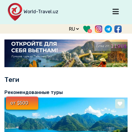
World-Travel.uz
Главная
0
Направления
Туры
Тур. фирмы
Табло прилета
Теги
О туризме
О проекте
Рекомендованные туры
Войти
от $500
Зарегистрироваться
support@world-travel.uz