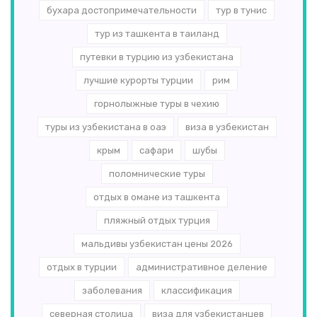
бухара достопримечательности
тур в тунис
тур из ташкента в таиланд
путевки в турцию из узбекистана
лучшие курорты турции
рим
горнолыжные туры в чехию
туры из узбекистана в оаэ
виза в узбекистан
крым
сафари
шубы
поломнические туры
отдых в омане из ташкента
пляжный отдых турция
мальдивы узбекистан цены 2026
отдых в турции
административное деление
заболевания
классификация
северная столица
виза для узбекистанцев