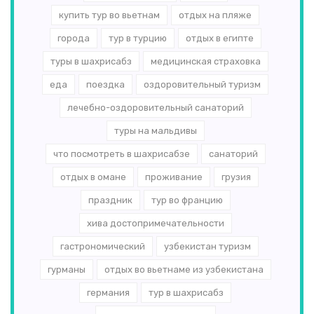
купить тур во вьетнам
отдых на пляже
города
тур в турцию
отдых в египте
туры в шахрисабз
медицинская страховка
еда
поездка
оздоровительный туризм
лечебно-оздоровительный санаторий
туры на мальдивы
что посмотреть в шахрисабзе
санаторий
отдых в омане
проживание
грузия
праздник
тур во францию
хива достопримечательности
гастрономический
узбекистан туризм
гурманы
отдых во вьетнаме из узбекистана
германия
тур в шахрисабз