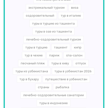
экстремальный туризм
виза
оздоровительный
тур в италию
туры в турцию из ташкента
туры в оаэ из ташкента
лечебно-оздоровительный туризм
туры в турцию
ташкент
кипр
тур в чехию
париж
спа-салон
песчаный пляж
туры в хиву
отпуск
туры из узбекистана
туры в узбекистан 2026
тур в бухару
путешествие в узбекистан
страны
рыбалка
лечебно-оздоровительные санатории
туры в индонезию