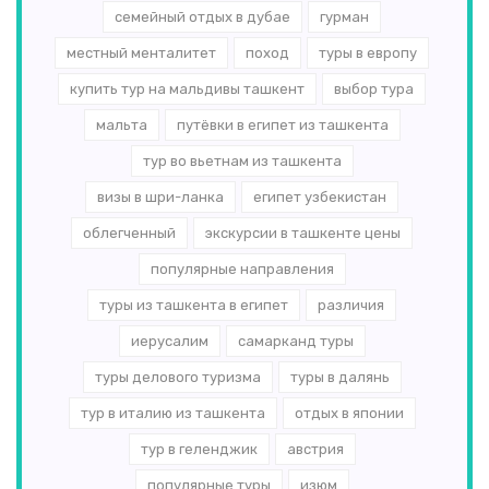
семейный отдых в дубае
гурман
местный менталитет
поход
туры в европу
купить тур на мальдивы ташкент
выбор тура
мальта
путёвки в египет из ташкента
тур во вьетнам из ташкента
визы в шри-ланка
египет узбекистан
облегченный
экскурсии в ташкенте цены
популярные направления
туры из ташкента в египет
различия
иерусалим
самарканд туры
туры делового туризма
туры в далянь
тур в италию из ташкента
отдых в японии
тур в геленджик
австрия
популярные туры
изюм