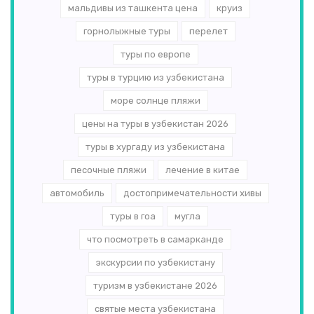
мальдивы из ташкента цена
круиз
горнолыжные туры
перелет
туры по европе
туры в турцию из узбекистана
море солнце пляжи
цены на туры в узбекистан 2026
туры в хургаду из узбекистана
песочные пляжи
лечение в китае
автомобиль
достопримечательности хивы
туры в гоа
мугла
что посмотреть в самарканде
экскурсии по узбекистану
туризм в узбекистане 2026
святые места узбекистана