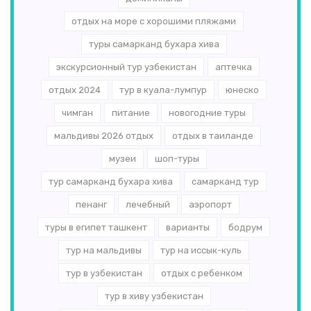
отдых на море с хорошими пляжами
туры самарканд бухара хива
экскурсионный тур узбекистан
аптечка
отдых 2024
тур в куала-лумпур
юнеско
чимган
питание
новогодние туры
мальдивы 2026 отдых
отдых в таиланде
музеи
шоп-туры
тур самарканд бухара хива
самарканд тур
пенанг
лечебный
аэропорт
туры в египет ташкент
варианты
бодрум
тур на мальдивы
тур на иссык-куль
тур в узбекистан
отдых с ребенком
тур в хиву узбекистан