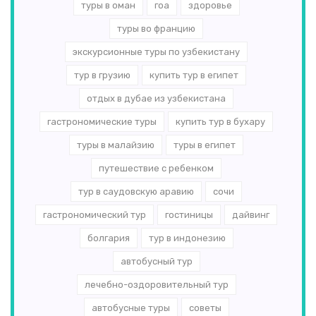
туры в оман
гоа
здоровье
туры во францию
экскурсионные туры по узбекистану
тур в грузию
купить тур в египет
отдых в дубае из узбекистана
гастрономические туры
купить тур в бухару
туры в малайзию
туры в египет
путешествие с ребенком
тур в саудовскую аравию
сочи
гастрономический тур
гостиницы
дайвинг
болгария
тур в индонезию
автобусный тур
лечебно-оздоровительный тур
автобусные туры
советы