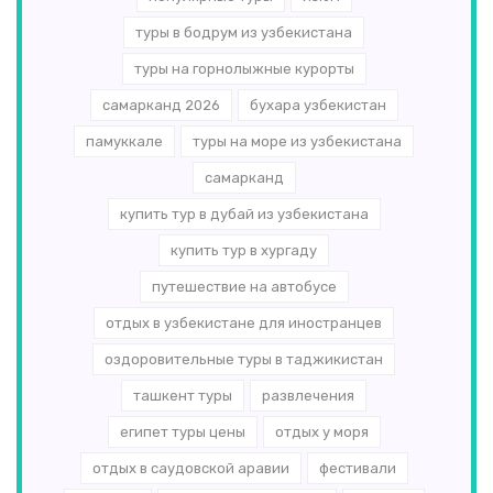
туры в бодрум из узбекистана
туры на горнолыжные курорты
самарканд 2026
бухара узбекистан
памуккале
туры на море из узбекистана
самарканд
купить тур в дубай из узбекистана
купить тур в хургаду
путешествие на автобусе
отдых в узбекистане для иностранцев
оздоровительные туры в таджикистан
ташкент туры
развлечения
египет туры цены
отдых у моря
отдых в саудовской аравии
фестивали