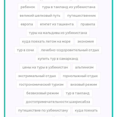
ребенок
туры в таиланд из узбекистана
великий шелковый путь
путешественник
европа
египет из ташкента
правила
туры на мальдивы из узбекистана
куда поехать летом на море
экономия
тур в сочи
лечебно-оздоровительный отдых
купить тур в самарканд
цены на туры в узбекистан
альпинизм
экстримальный отдых
горнолыжный отдых
гострономический туризм
визовый режим
безвизовый режим
тур в таиланд
достопримечательности шахрисабза
путешествие по узбекистану
куда поехать