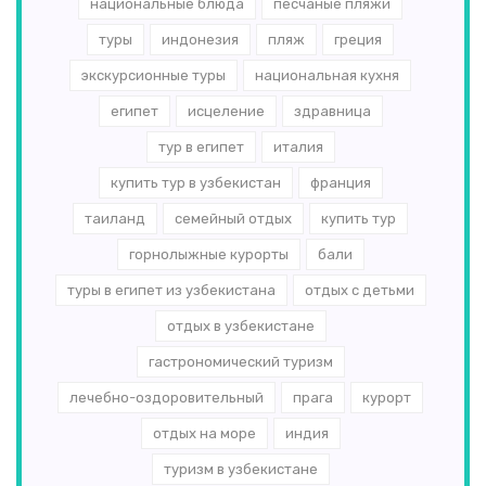
национальные блюда
песчаные пляжи
туры
индонезия
пляж
греция
экскурсионные туры
национальная кухня
египет
исцеление
здравница
тур в египет
италия
купить тур в узбекистан
франция
таиланд
семейный отдых
купить тур
горнолыжные курорты
бали
туры в египет из узбекистана
отдых с детьми
отдых в узбекистане
гастрономический туризм
лечебно-оздоровительный
прага
курорт
отдых на море
индия
туризм в узбекистане