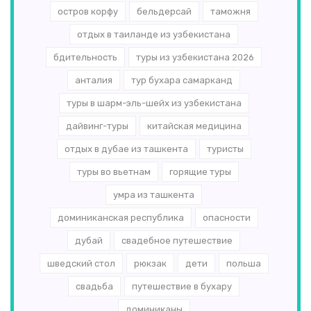
остров корфу
бельдерсай
таможня
отдых в таиланде из узбекистана
бдительность
туры из узбекистана 2026
анталия
тур бухара самарканд
туры в шарм-эль-шейх из узбекистана
дайвинг-туры
китайская медицина
отдых в дубае из ташкента
туристы
туры во вьетнам
горящие туры
умра из ташкента
доминиканская республика
опасности
дубай
свадебное путешествие
шведский стол
рюкзак
дети
польша
свадьба
путешествие в бухару
доминиканы