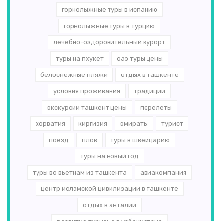
горнолыжные туры в испанию
горнолыжные туры в турцию
лечебно-оздоровительный курорт
туры на пхукет
оаэ туры цены
белоснежные пляжи
отдых в ташкенте
условия проживания
традиции
экскурсии ташкент цены
перелеты
хорватия
киргизия
эмираты
турист
поезд
плов
туры в швейцарию
туры на новый год
туры во вьетнам из ташкента
авиакомпания
центр исламской цивилизации в ташкенте
отдых в анталии