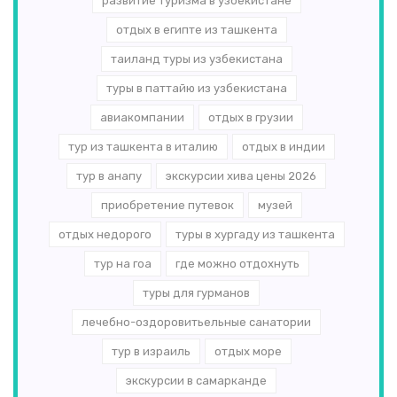
развитие туризма в узбекистане
отдых в египте из ташкента
таиланд туры из узбекистана
туры в паттайю из узбекистана
авиакомпании
отдых в грузии
тур из ташкента в италию
отдых в индии
тур в анапу
экскурсии хива цены 2026
приобретение путевок
музей
отдых недорого
туры в хургаду из ташкента
тур на гоа
где можно отдохнуть
туры для гурманов
лечебно-оздоровитьельные санатории
тур в израиль
отдых море
экскурсии в самарканде