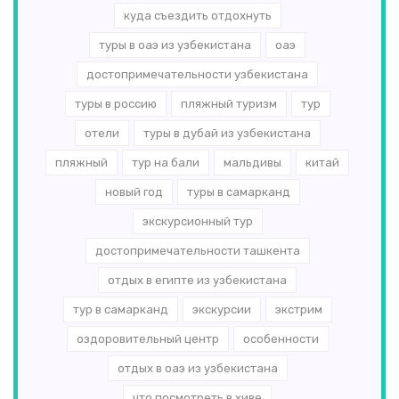
куда съездить отдохнуть
туры в оаэ из узбекистана
оаэ
достопримечательности узбекистана
туры в россию
пляжный туризм
тур
отели
туры в дубай из узбекистана
пляжный
тур на бали
мальдивы
китай
новый год
туры в самарканд
экскурсионный тур
достопримечательности ташкента
отдых в египте из узбекистана
тур в самарканд
экскурсии
экстрим
оздоровительный центр
особенности
отдых в оаэ из узбекистана
что посмотреть в хиве