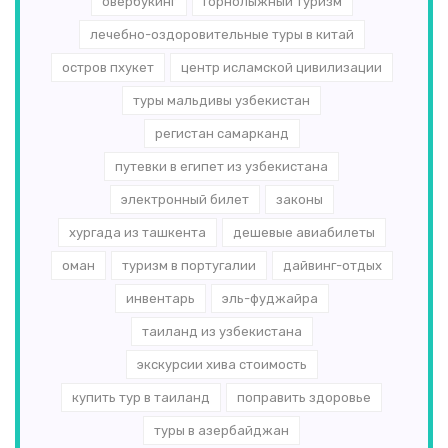
овербукинг
горнолыжный туризм
лечебно-оздоровительные туры в китай
остров пхукет
центр исламской цивилизации
туры мальдивы узбекистан
регистан самарканд
путевки в египет из узбекистана
электронный билет
законы
хургада из ташкента
дешевые авиабилеты
оман
туризм в португалии
дайвинг-отдых
инвентарь
эль-­фуджайра
таиланд из узбекистана
экскурсии хива стоимость
купить тур в таиланд
поправить здоровье
туры в азербайджан