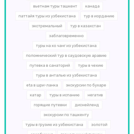
вьетнам туры ташкент
канада
паттайя туры из узбекистана
тур в иорданию
экстремальный
тур в казахстан
заблаговременно
туры на ко чанг из узбекистана
поломнический тур в саудовскую аравию
путевка в санаторий
туры в чехию
туры в анталью из узбекистана
eta в шри-ланка
экскурсии по бухаре
катар
туры в испанию
негатив
горящие путевки
диснейленд
экскурсии по ташкенту
туры в грузию из узбекистана
золотой