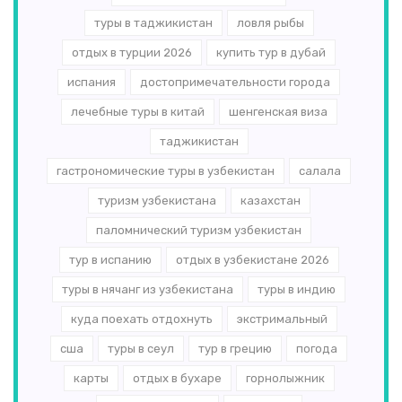
туры в таджикистан
ловля рыбы
отдых в турции 2026
купить тур в дубай
испания
достопримечательности города
лечебные туры в китай
шенгенская виза
таджикистан
гастрономические туры в узбекистан
салала
туризм узбекистана
казахстан
паломнический туризм узбекистан
тур в испанию
отдых в узбекистане 2026
туры в нячанг из узбекистана
туры в индию
куда поехать отдохнуть
экстримальный
сша
туры в сеул
тур в грецию
погода
карты
отдых в бухаре
горнолыжник