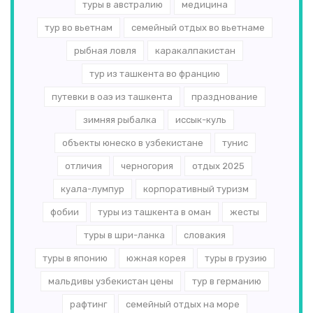
туры в австралию
медицина
тур во вьетнам
семейный отдых во вьетнаме
рыбная ловля
каракалпакистан
тур из ташкента во францию
путевки в оаэ из ташкента
празднование
зимняя рыбалка
иссык-куль
объекты юнеско в узбекистане
тунис
отличия
черногория
отдых 2025
куала-лумпур
корпоративный туризм
фобии
туры из ташкента в оман
жесты
туры в шри-ланка
словакия
туры в японию
южная корея
туры в грузию
мальдивы узбекистан цены
тур в германию
рафтинг
семейный отдых на море