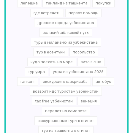
лепешка
таиланд из ташкента
покупки
где встречать
первая помощь
древние города узбекистана
великий шёлковый путь
туры в малайзию из узбекистана
тур в есентуки
посольство
куда поехать на море
виза в сша
тур умра
умра из узбекистана 2026
ганконг
экскурсия в шахрисабз
автобус
возврат ндс туристам узбекистан
tax free узбекистан
венеция
перелет на самолете
экскурсионные туры в египет
тур из ташкента в египет