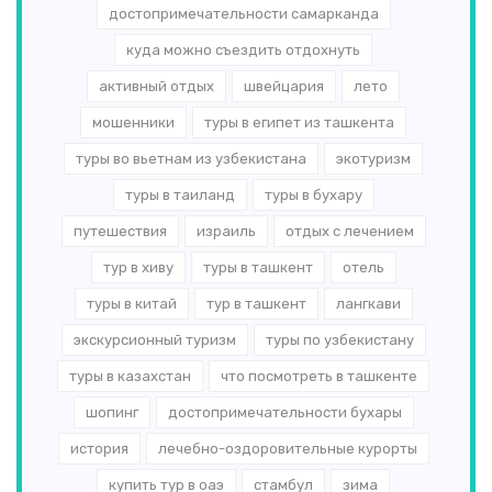
достопримечательности самарканда
куда можно съездить отдохнуть
активный отдых
швейцария
лето
мошенники
туры в египет из ташкента
туры во вьетнам из узбекистана
экотуризм
туры в таиланд
туры в бухару
путешествия
израиль
отдых с лечением
тур в хиву
туры в ташкент
отель
туры в китай
тур в ташкент
лангкави
экскурсионный туризм
туры по узбекистану
туры в казахстан
что посмотреть в ташкенте
шопинг
достопримечательности бухары
история
лечебно-оздоровительные курорты
купить тур в оаэ
стамбул
зима