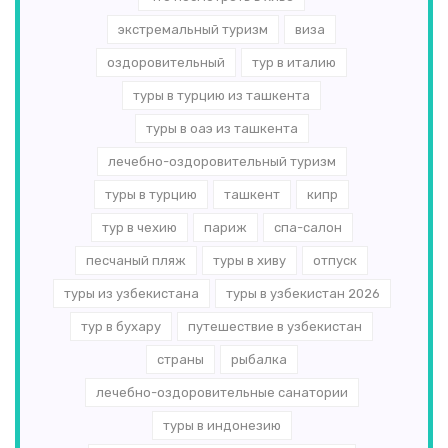
экстремальный туризм
виза
оздоровительный
тур в италию
туры в турцию из ташкента
туры в оаэ из ташкента
лечебно-оздоровительный туризм
туры в турцию
ташкент
кипр
тур в чехию
париж
спа-салон
песчаный пляж
туры в хиву
отпуск
туры из узбекистана
туры в узбекистан 2026
тур в бухару
путешествие в узбекистан
страны
рыбалка
лечебно-оздоровительные санатории
туры в индонезию