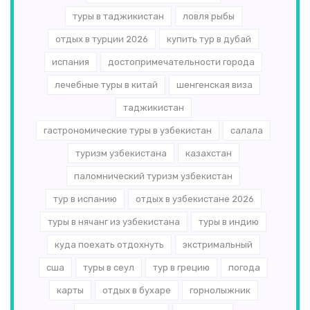
туры в таджикистан
ловля рыбы
отдых в турции 2026
купить тур в дубай
испания
достопримечательности города
лечебные туры в китай
шенгенская виза
таджикистан
гастрономические туры в узбекистан
салала
туризм узбекистана
казахстан
паломнический туризм узбекистан
тур в испанию
отдых в узбекистане 2026
туры в нячанг из узбекистана
туры в индию
куда поехать отдохнуть
экстримальный
сша
туры в сеул
тур в грецию
погода
карты
отдых в бухаре
горнолыжник