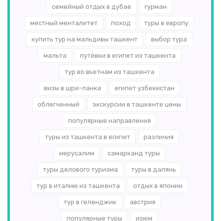
семейный отдых в дубае
гурман
местный менталитет
поход
туры в европу
купить тур на мальдивы ташкент
выбор тура
мальта
путёвки в египет из ташкента
тур во вьетнам из ташкента
визы в шри-ланка
египет узбекистан
облегченный
экскурсии в ташкенте цены
популярные направления
туры из ташкента в египет
различия
иерусалим
самарканд туры
туры делового туризма
туры в далянь
тур в италию из ташкента
отдых в японии
тур в геленджик
австрия
популярные туры
изюм