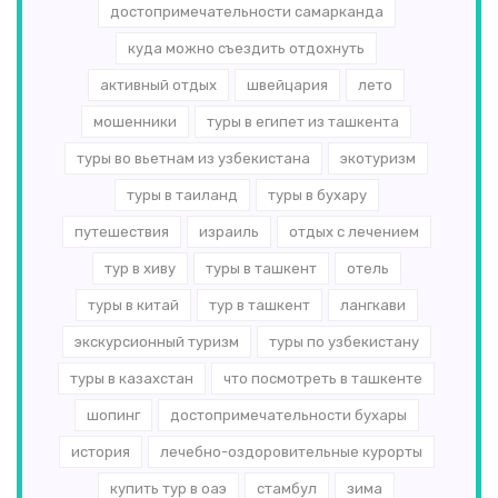
достопримечательности самарканда
куда можно съездить отдохнуть
активный отдых
швейцария
лето
мошенники
туры в египет из ташкента
туры во вьетнам из узбекистана
экотуризм
туры в таиланд
туры в бухару
путешествия
израиль
отдых с лечением
тур в хиву
туры в ташкент
отель
туры в китай
тур в ташкент
лангкави
экскурсионный туризм
туры по узбекистану
туры в казахстан
что посмотреть в ташкенте
шопинг
достопримечательности бухары
история
лечебно-оздоровительные курорты
купить тур в оаэ
стамбул
зима