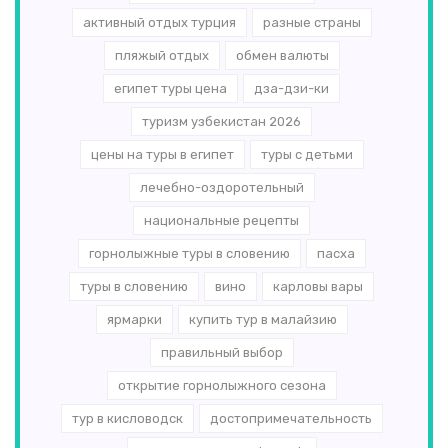
активный отдых турция
разные страны
пляжый отдых
обмен валюты
египет туры цена
дза-дзи-ки
туризм узбекистан 2026
цены на туры в египет
туры с детьми
лечебно-оздоротельный
национальные рецепты
горнолыжные туры в словению
пасха
туры в словению
вино
карловы вары
ярмарки
купить тур в малайзию
правильный выбор
открытие горнолыжного сезона
тур в кисловодск
достопримечательность