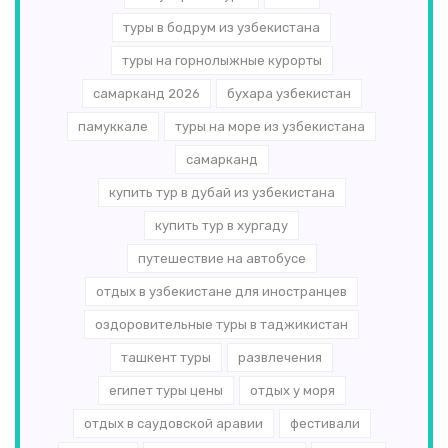
туры в бодрум из узбекистана
туры на горнолыжные курорты
самарканд 2026
бухара узбекистан
памуккале
туры на море из узбекистана
самарканд
купить тур в дубай из узбекистана
купить тур в хургаду
путешествие на автобусе
отдых в узбекистане для иностранцев
оздоровительные туры в таджикистан
ташкент туры
развлечения
египет туры цены
отдых у моря
отдых в саудовской аравии
фестивали