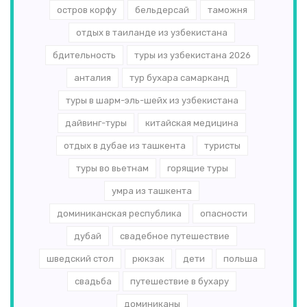
остров корфу
бельдерсай
таможня
отдых в таиланде из узбекистана
бдительность
туры из узбекистана 2026
анталия
тур бухара самарканд
туры в шарм-эль-шейх из узбекистана
дайвинг-туры
китайская медицина
отдых в дубае из ташкента
туристы
туры во вьетнам
горящие туры
умра из ташкента
доминиканская республика
опасности
дубай
свадебное путешествие
шведский стол
рюкзак
дети
польша
свадьба
путешествие в бухару
доминиканы