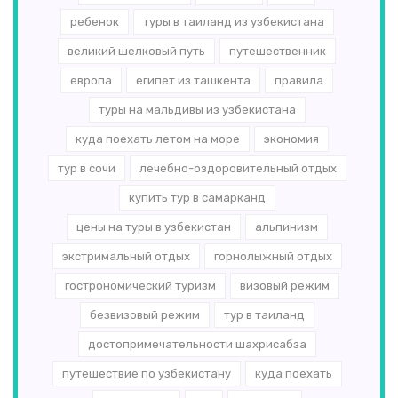
ребенок
туры в таиланд из узбекистана
великий шелковый путь
путешественник
европа
египет из ташкента
правила
туры на мальдивы из узбекистана
куда поехать летом на море
экономия
тур в сочи
лечебно-оздоровительный отдых
купить тур в самарканд
цены на туры в узбекистан
альпинизм
экстримальный отдых
горнолыжный отдых
гострономический туризм
визовый режим
безвизовый режим
тур в таиланд
достопримечательности шахрисабза
путешествие по узбекистану
куда поехать