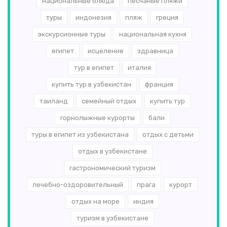
национальные блюда
песчаные пляжи
туры
индонезия
пляж
греция
экскурсионные туры
национальная кухня
египет
исцеление
здравница
тур в египет
италия
купить тур в узбекистан
франция
таиланд
семейный отдых
купить тур
горнолыжные курорты
бали
туры в египет из узбекистана
отдых с детьми
отдых в узбекистане
гастрономический туризм
лечебно-оздоровительный
прага
курорт
отдых на море
индия
туризм в узбекистане