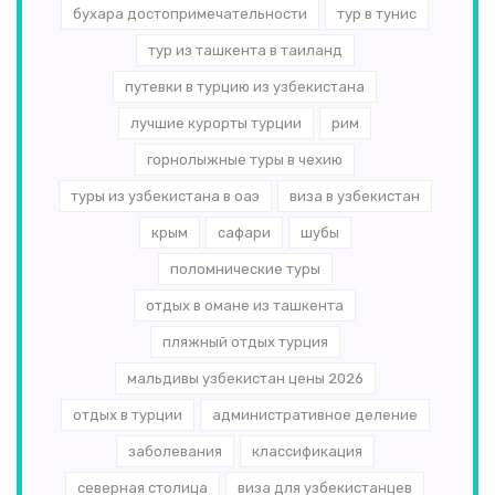
бухара достопримечательности
тур в тунис
тур из ташкента в таиланд
путевки в турцию из узбекистана
лучшие курорты турции
рим
горнолыжные туры в чехию
туры из узбекистана в оаэ
виза в узбекистан
крым
сафари
шубы
поломнические туры
отдых в омане из ташкента
пляжный отдых турция
мальдивы узбекистан цены 2026
отдых в турции
административное деление
заболевания
классификация
северная столица
виза для узбекистанцев