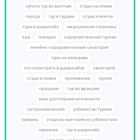
купить тур во вьетнам
отдых на пляже
города
тур в турцию
отдых в египте
туры в шахрисабз
медицинская страховка
еда
поездка
оздоровительный туризм
лечебно-оздоровительный санаторий
туры на мальдивы
что посмотреть в шахрисабзе
санаторий
отдых в омане
проживание
грузия
праздник
тур во францию
хива достопримечательности
гастрономический
узбекистан туризм
гурманы
отдых во вьетнаме из узбекистана
германия
тур в шахрисабз