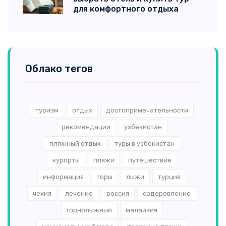
для комфортного отдыха
Облако тегов
туризм
отдых
достопримечательности
рекомендации
узбекистан
пляжный отдых
туры в узбекистан
курорты
пляжи
путешествие
информация
горы
лыжи
турция
чехия
лечение
россия
оздоровление
горнолыжный
малайзия