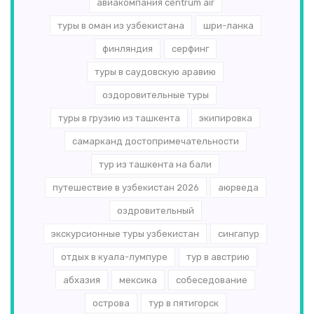
авиакомпания centrum air
туры в оман из узбекистана
шри-ланка
финляндия
серфинг
туры в саудовскую аравию
оздоровительные туры
туры в грузию из ташкента
экипировка
самарканд достопримечательности
тур из ташкента на бали
путешествие в узбекистан 2026
аюрведа
оздровительный
экскурсионные туры узбекистан
сингапур
отдых в куала-лумпуре
тур в австрию
абхазия
мексика
собеседование
острова
тур в пятигорск