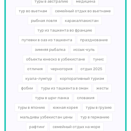
туры в австралию
медицина
тур во вьетнам
семейный отдых во вьетнаме
рыбная ловля
каракалпакистан
тур из ташкента во францию
путевки в оаэ из ташкента
празднование
зимняя рыбалка
иссык-куль
объекты юнеско в узбекистане
тунис
отличия
черногория
отдых 2025
куала-лумпур
корпоративный туризм
фобии
туры из ташкента в оман
жесты
туры в шри-ланка
словакия
туры в японию
южная корея
туры в грузию
мальдивы узбекистан цены
тур в германию
рафтинг
семейный отдых на море