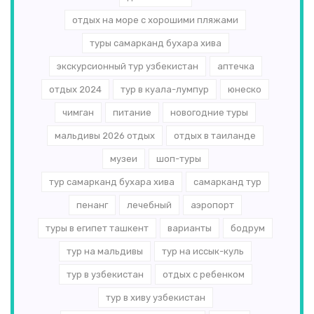
отдых на море с хорошими пляжами
туры самарканд бухара хива
экскурсионный тур узбекистан
аптечка
отдых 2024
тур в куала-лумпур
юнеско
чимган
питание
новогодние туры
мальдивы 2026 отдых
отдых в таиланде
музеи
шоп-туры
тур самарканд бухара хива
самарканд тур
пенанг
лечебный
аэропорт
туры в египет ташкент
варианты
бодрум
тур на мальдивы
тур на иссык-куль
тур в узбекистан
отдых с ребенком
тур в хиву узбекистан