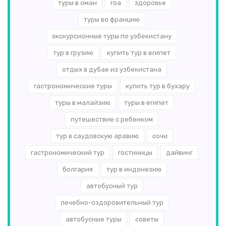
туры в оман
гоа
здоровье
туры во францию
экскурсионные туры по узбекистану
тур в грузию
купить тур в египет
отдых в дубае из узбекистана
гастрономические туры
купить тур в бухару
туры в малайзию
туры в египет
путешествие с ребенком
тур в саудовскую аравию
сочи
гастрономический тур
гостиницы
дайвинг
болгария
тур в индонезию
автобусный тур
лечебно-оздоровительный тур
автобусные туры
советы