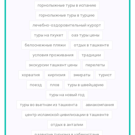
горнолыжные туры в испанию
горнолыжные туры в турцию
лечебно-оздоровительный курорт
туры на пхукет
оаэ туры цены
белоснежные пляжи
отдых в ташкенте
условия проживания
традиции
экскурсии ташкент цены
перелеты
хорватия
киргизия
эмираты
турист
поезд
плов
туры в швейцарию
туры на новый год
туры во вьетнам из ташкента
авиакомпания
центр исламской цивилизации в ташкенте
отдых в анталии
развитие туризма в узбекистане