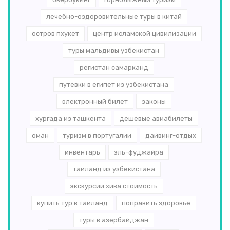
лечебно-оздоровительные туры в китай
остров пхукет
центр исламской цивилизации
туры мальдивы узбекистан
регистан самарканд
путевки в египет из узбекистана
электронный билет
законы
хургада из ташкента
дешевые авиабилеты
оман
туризм в португалии
дайвинг-отдых
инвентарь
эль-­фуджайра
таиланд из узбекистана
экскурсии хива стоимость
купить тур в таиланд
поправить здоровье
туры в азербайджан