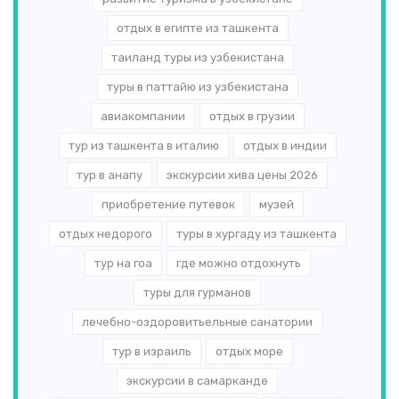
отдых в египте из ташкента
таиланд туры из узбекистана
туры в паттайю из узбекистана
авиакомпании
отдых в грузии
тур из ташкента в италию
отдых в индии
тур в анапу
экскурсии хива цены 2026
приобретение путевок
музей
отдых недорого
туры в хургаду из ташкента
тур на гоа
где можно отдохнуть
туры для гурманов
лечебно-оздоровитьельные санатории
тур в израиль
отдых море
экскурсии в самарканде