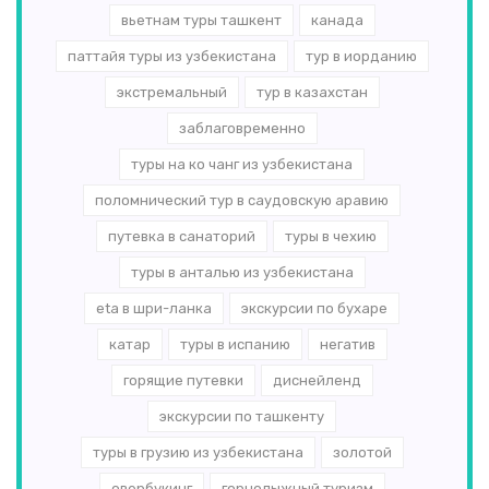
вьетнам туры ташкент
канада
паттайя туры из узбекистана
тур в иорданию
экстремальный
тур в казахстан
заблаговременно
туры на ко чанг из узбекистана
поломнический тур в саудовскую аравию
путевка в санаторий
туры в чехию
туры в анталью из узбекистана
eta в шри-ланка
экскурсии по бухаре
катар
туры в испанию
негатив
горящие путевки
диснейленд
экскурсии по ташкенту
туры в грузию из узбекистана
золотой
овербукинг
горнолыжный туризм