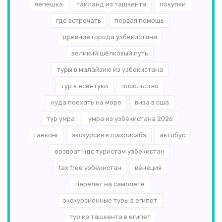
лепешка
таиланд из ташкента
покупки
где встречать
первая помощь
древние города узбекистана
великий шёлковый путь
туры в малайзию из узбекистана
тур в есентуки
посольство
куда поехать на море
виза в сша
тур умра
умра из узбекистана 2026
ганконг
экскурсия в шахрисабз
автобус
возврат ндс туристам узбекистан
tax free узбекистан
венеция
перелет на самолете
экскурсионные туры в египет
тур из ташкента в египет