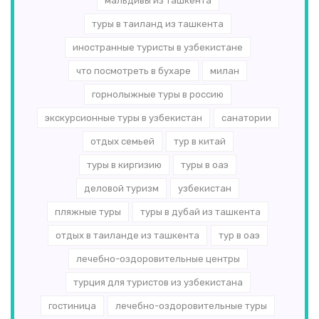
мальдивы из ташкента
туры в таиланд из ташкента
иностранные туристы в узбекистане
что посмотреть в бухаре
милан
горнолыжные туры в россию
экскурсионные туры в узбекистан
санатории
отдых семьей
тур в китай
туры в киргизию
туры в оаэ
деловой туризм
узбекистан
пляжные туры
туры в дубай из ташкента
отдых в таиланде из ташкента
тур в оаэ
лечебно-оздоровительные центры
турция для туристов из узбекистана
гостиница
лечебно-оздоровительные туры