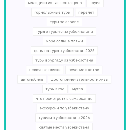
мальдивы из ташкента цена
круиз
горнолыжные туры
перелет
туры по европе
туры в турцию из узбекистана
море солнце пляжи
цены на туры в узбекистан 2026
туры в хургаду из узбекистана
песочные пляжи
лечение в китае
автомобиль
достопримечательности хивы
туры в гоа
мугла
что посмотреть в самарканде
экскурсии по узбекистану
туризм в узбекистане 2026
святые места узбекистана