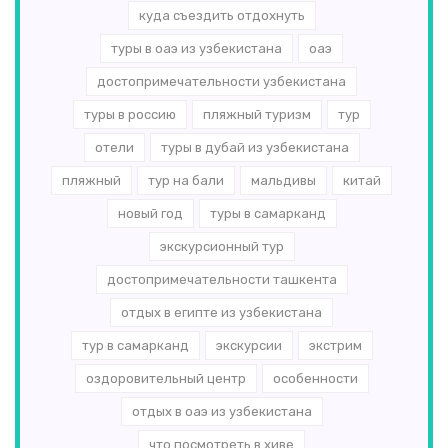
куда съездить отдохнуть
туры в оаэ из узбекистана
оаэ
достопримечательности узбекистана
туры в россию
пляжный туризм
тур
отели
туры в дубай из узбекистана
пляжный
тур на бали
мальдивы
китай
новый год
туры в самарканд
экскурсионный тур
достопримечательности ташкента
отдых в египте из узбекистана
тур в самарканд
экскурсии
экстрим
оздоровительный центр
особенности
отдых в оаэ из узбекистана
что посмотреть в хиве