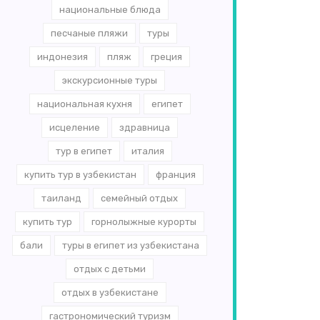
национальные блюда
песчаные пляжи
туры
индонезия
пляж
греция
экскурсионные туры
национальная кухня
египет
исцеление
здравница
тур в египет
италия
купить тур в узбекистан
франция
таиланд
семейный отдых
купить тур
горнолыжные курорты
бали
туры в египет из узбекистана
отдых с детьми
отдых в узбекистане
гастрономический туризм