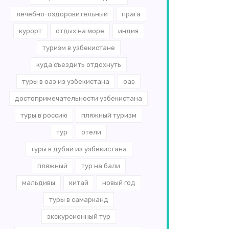
лечебно-оздоровительный
прага
курорт
отдых на море
индия
туризм в узбекистане
куда съездить отдохнуть
туры в оаэ из узбекистана
оаэ
достопримечательности узбекистана
туры в россию
пляжный туризм
тур
отели
туры в дубай из узбекистана
пляжный
тур на бали
мальдивы
китай
новый год
туры в самарканд
экскурсионный тур