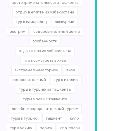
достопримечательности ташкента
отдых в египте из узбекистана
тур в самарканд
экскурсии
экстрим
оздоровительный центр
особенности
отдых в оаэ из узбекистана
что посмотреть в хиве
экстремальный туризм
виза
оздоровительный
тур в италию
туры в турцию из ташкента
туры в оаэ из ташкента
лечебно-оздоровительный туризм
туры в турцию
ташкент
кипр
тур в чехию
париж
спа-салон