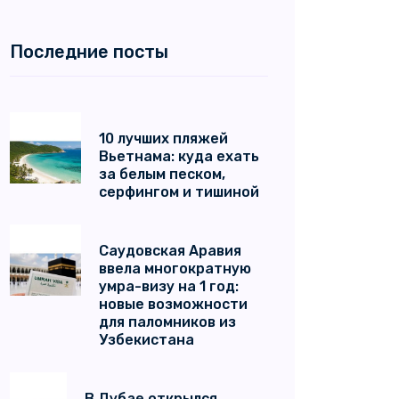
Последние посты
10 лучших пляжей
Вьетнама: куда ехать
за белым песком,
серфингом и тишиной
Саудовская Аравия
ввела многократную
умра-визу на 1 год:
новые возможности
для паломников из
Узбекистана
В Дубае открылся