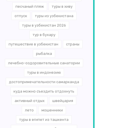
песчаный пляж
туры в хиву
отпуск
туры из узбекистана
туры в узбекистан 2026
тур в бухару
путешествие в узбекистан
страны
рыбалка
лечебно-оздоровительные санатории
туры в индонезию
достопримечательности самарканда
куда можно съездить отдохнуть
активный отдых
швейцария
лето
мошенники
туры в египет из ташкента