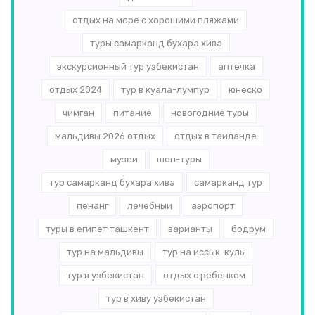
отдых на море с хорошими пляжами
туры самарканд бухара хива
экскурсионный тур узбекистан
аптечка
отдых 2024
тур в куала-лумпур
юнеско
чимган
питание
новогодние туры
мальдивы 2026 отдых
отдых в таиланде
музеи
шоп-туры
тур самарканд бухара хива
самарканд тур
пенанг
лечебный
аэропорт
туры в египет ташкент
варианты
бодрум
тур на мальдивы
тур на иссык-куль
тур в узбекистан
отдых с ребенком
тур в хиву узбекистан