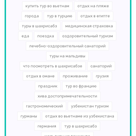
купить тур во вьетнам
отдых на пляже
города
тур в турцию
отдых в египте
туры в шахрисабз
медицинская страховка
еда
поездка
оздоровительный туризм
лечебно-оздоровительный санаторий
туры на мальдивы
что посмотреть в шахрисабзе
санаторий
отдых в омане
проживание
грузия
праздник
тур во францию
хива достопримечательности
гастрономический
узбекистан туризм
гурманы
отдых во вьетнаме из узбекистана
германия
тур в шахрисабз