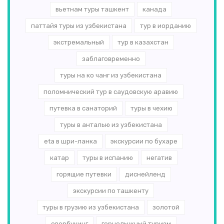
вьетнам туры ташкент
канада
паттайя туры из узбекистана
тур в иорданию
экстремальный
тур в казахстан
заблаговременно
туры на ко чанг из узбекистана
поломнический тур в саудовскую аравию
путевка в санаторий
туры в чехию
туры в анталью из узбекистана
eta в шри-ланка
экскурсии по бухаре
катар
туры в испанию
негатив
горящие путевки
диснейленд
экскурсии по ташкенту
туры в грузию из узбекистана
золотой
овербукинг
горнолыжный туризм