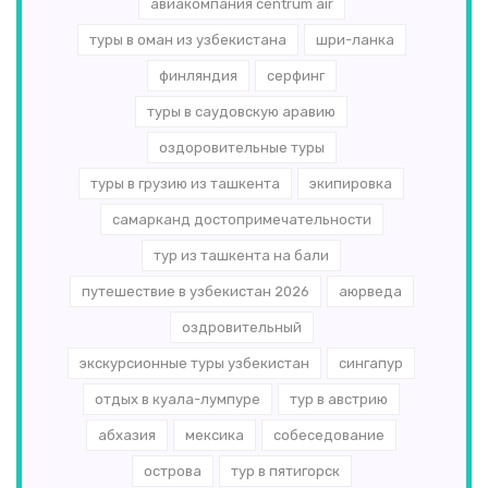
авиакомпания centrum air
туры в оман из узбекистана
шри-ланка
финляндия
серфинг
туры в саудовскую аравию
оздоровительные туры
туры в грузию из ташкента
экипировка
самарканд достопримечательности
тур из ташкента на бали
путешествие в узбекистан 2026
аюрведа
оздровительный
экскурсионные туры узбекистан
сингапур
отдых в куала-лумпуре
тур в австрию
абхазия
мексика
собеседование
острова
тур в пятигорск