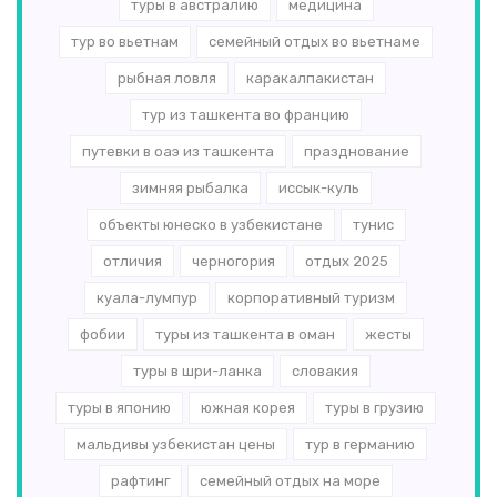
туры в австралию
медицина
тур во вьетнам
семейный отдых во вьетнаме
рыбная ловля
каракалпакистан
тур из ташкента во францию
путевки в оаэ из ташкента
празднование
зимняя рыбалка
иссык-куль
объекты юнеско в узбекистане
тунис
отличия
черногория
отдых 2025
куала-лумпур
корпоративный туризм
фобии
туры из ташкента в оман
жесты
туры в шри-ланка
словакия
туры в японию
южная корея
туры в грузию
мальдивы узбекистан цены
тур в германию
рафтинг
семейный отдых на море