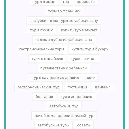
туры в оман
гоа
здоровье
туры во францию
экскурсионные туры по узбекистану
тур в грузию
купить тур в египет
отдых в дубае из узбекистана
гастрономические туры
купить тур в бухару
туры в малайзию
туры в египет
путешествие с ребенком
тур в саудовскую аравию
сочи
гастрономический тур
гостиницы
дайвинг
болгария
тур в индонезию
автобусный тур
лечебно-оздоровительный тур
автобусные туры
советы