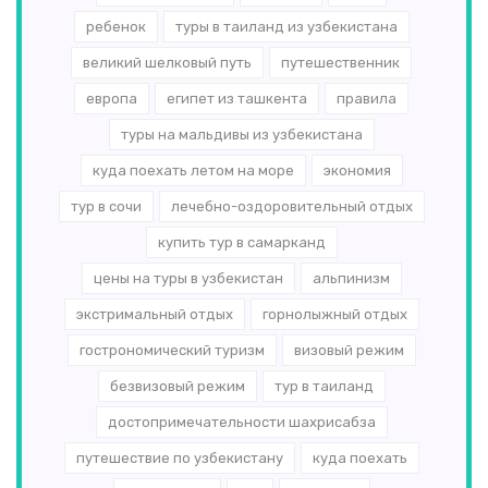
ребенок
туры в таиланд из узбекистана
великий шелковый путь
путешественник
европа
египет из ташкента
правила
туры на мальдивы из узбекистана
куда поехать летом на море
экономия
тур в сочи
лечебно-оздоровительный отдых
купить тур в самарканд
цены на туры в узбекистан
альпинизм
экстримальный отдых
горнолыжный отдых
гострономический туризм
визовый режим
безвизовый режим
тур в таиланд
достопримечательности шахрисабза
путешествие по узбекистану
куда поехать