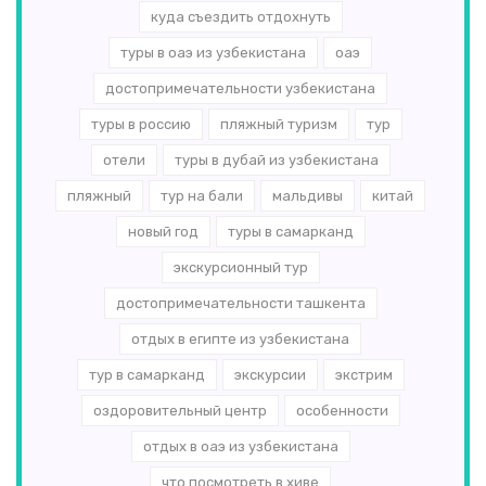
куда съездить отдохнуть
туры в оаэ из узбекистана
оаэ
достопримечательности узбекистана
туры в россию
пляжный туризм
тур
отели
туры в дубай из узбекистана
пляжный
тур на бали
мальдивы
китай
новый год
туры в самарканд
экскурсионный тур
достопримечательности ташкента
отдых в египте из узбекистана
тур в самарканд
экскурсии
экстрим
оздоровительный центр
особенности
отдых в оаэ из узбекистана
что посмотреть в хиве