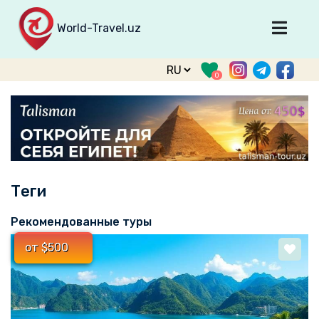
World-Travel.uz
Главная
0
Направления
Туры
Тур. фирмы
Табло прилета
Теги
О туризме
О проекте
Рекомендованные туры
Войти
от $500
Зарегистрироваться
support@world-travel.uz