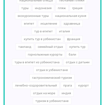
национальные блюда
песчаные пляжи
туры
индонезия
пляж
греция
экскурсионные туры
национальная кухня
египет
исцеление
здравница
тур в египет
италия
купить тур в узбекистан
франция
таиланд
семейный отдых
купить тур
горнолыжные курорты
бали
туры в египет из узбекистана
отдых с детьми
отдых в узбекистане
гастрономический туризм
лечебно-оздоровительный
прага
курорт
отдых на море
индия
туризм в узбекистане