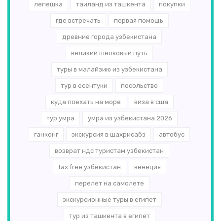
лепешка
таиланд из ташкента
покупки
где встречать
первая помощь
древние города узбекистана
великий шёлковый путь
туры в малайзию из узбекистана
тур в есентуки
посольство
куда поехать на море
виза в сша
тур умра
умра из узбекистана 2026
ганконг
экскурсия в шахрисабз
автобус
возврат ндс туристам узбекистан
tax free узбекистан
венеция
перелет на самолете
экскурсионные туры в египет
тур из ташкента в египет