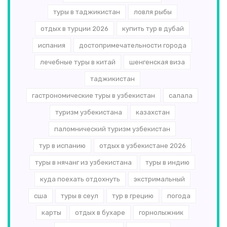
туры в таджикистан
ловля рыбы
отдых в турции 2026
купить тур в дубай
испания
достопримечательности города
лечебные туры в китай
шенгенская виза
таджикистан
гастрономические туры в узбекистан
салала
туризм узбекистана
казахстан
паломнический туризм узбекистан
тур в испанию
отдых в узбекистане 2026
туры в нячанг из узбекистана
туры в индию
куда поехать отдохнуть
экстримальный
сша
туры в сеул
тур в грецию
погода
карты
отдых в бухаре
горнолыжник