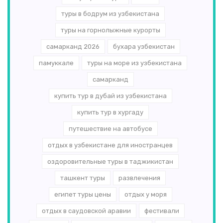
туры в бодрум из узбекистана
туры на горнолыжные курорты
самарканд 2026
бухара узбекистан
памуккале
туры на море из узбекистана
самарканд
купить тур в дубай из узбекистана
купить тур в хургаду
путешествие на автобусе
отдых в узбекистане для иностранцев
оздоровительные туры в таджикистан
ташкент туры
развлечения
египет туры цены
отдых у моря
отдых в саудовской аравии
фестивали