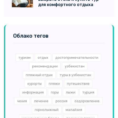
для комфортного отдыха
Облако тегов
туризм
отдых
достопримечательности
рекомендации
узбекистан
пляжный отдых
туры в узбекистан
курорты
пляжи
путешествие
информация
горы
лыжи
турция
чехия
лечение
россия
оздоровление
горнолыжный
малайзия