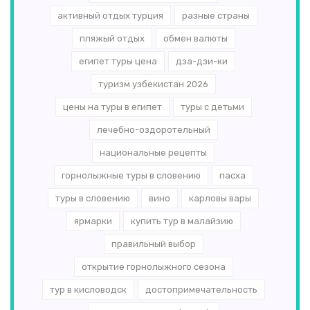
активный отдых турция
разные страны
пляжый отдых
обмен валюты
египет туры цена
дза-дзи-ки
туризм узбекистан 2026
цены на туры в египет
туры с детьми
лечебно-оздоротельный
национальные рецепты
горнолыжные туры в словению
пасха
туры в словению
вино
карловы вары
ярмарки
купить тур в малайзию
правильный выбор
открытие горнолыжного сезона
тур в кисловодск
достопримечательность