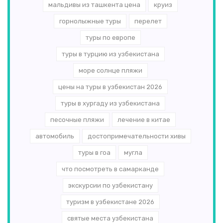
мальдивы из ташкента цена
круиз
горнолыжные туры
перелет
туры по европе
туры в турцию из узбекистана
море солнце пляжи
цены на туры в узбекистан 2026
туры в хургаду из узбекистана
песочные пляжи
лечение в китае
автомобиль
достопримечательности хивы
туры в гоа
мугла
что посмотреть в самарканде
экскурсии по узбекистану
туризм в узбекистане 2026
святые места узбекистана