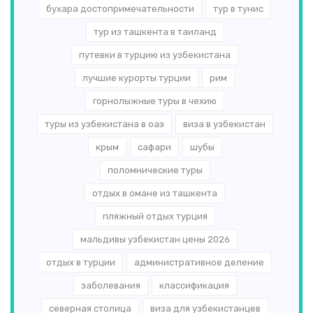
бухара достопримечательности
тур в тунис
тур из ташкента в таиланд
путевки в турцию из узбекистана
лучшие курорты турции
рим
горнолыжные туры в чехию
туры из узбекистана в оаэ
виза в узбекистан
крым
сафари
шубы
поломнические туры
отдых в омане из ташкента
пляжный отдых турция
мальдивы узбекистан цены 2026
отдых в турции
административное деление
заболевания
классификация
северная столица
виза для узбекистанцев