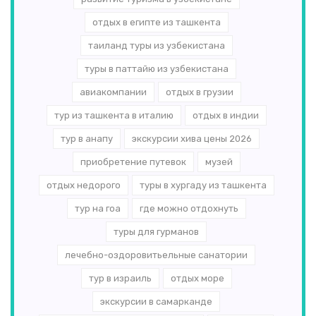
отдых в египте из ташкента
таиланд туры из узбекистана
туры в паттайю из узбекистана
авиакомпании
отдых в грузии
тур из ташкента в италию
отдых в индии
тур в анапу
экскурсии хива цены 2026
приобретение путевок
музей
отдых недорого
туры в хургаду из ташкента
тур на гоа
где можно отдохнуть
туры для гурманов
лечебно-оздоровитьельные санатории
тур в израиль
отдых море
экскурсии в самарканде