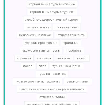
горнолыжные туры в испанию
горнолыжные туры в турцию
лечебно-оздоровительный курорт
туры на пхукет
оаэ туры цены
белоснежные пляжи
отдых в ташкенте
условия проживания
традиции
экскурсии ташкент цены
перелеты
хорватия
киргизия
эмираты
турист
поезд
плов
туры в швейцарию
туры на новый год
туры во вьетнам из ташкента
авиакомпания
центр исламской цивилизации в ташкенте
отдых в анталии
развитие туризма в узбекистане