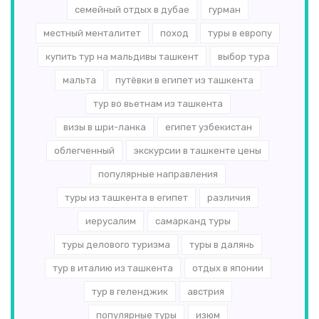
семейный отдых в дубае
гурман
местный менталитет
поход
туры в европу
купить тур на мальдивы ташкент
выбор тура
мальта
путёвки в египет из ташкента
тур во вьетнам из ташкента
визы в шри-ланка
египет узбекистан
облегченный
экскурсии в ташкенте цены
популярные направления
туры из ташкента в египет
различия
иерусалим
самарканд туры
туры делового туризма
туры в далянь
тур в италию из ташкента
отдых в японии
тур в геленджик
австрия
популярные туры
изюм