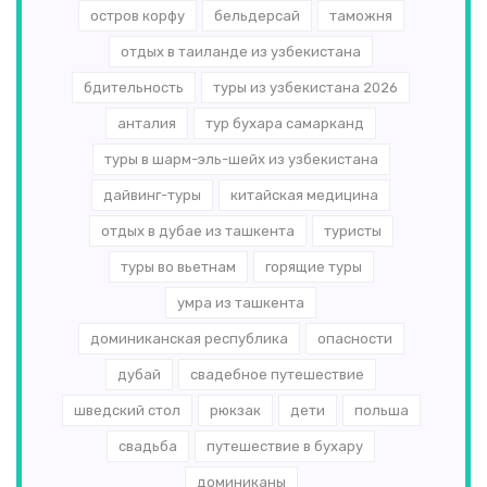
остров корфу
бельдерсай
таможня
отдых в таиланде из узбекистана
бдительность
туры из узбекистана 2026
анталия
тур бухара самарканд
туры в шарм-эль-шейх из узбекистана
дайвинг-туры
китайская медицина
отдых в дубае из ташкента
туристы
туры во вьетнам
горящие туры
умра из ташкента
доминиканская республика
опасности
дубай
свадебное путешествие
шведский стол
рюкзак
дети
польша
свадьба
путешествие в бухару
доминиканы