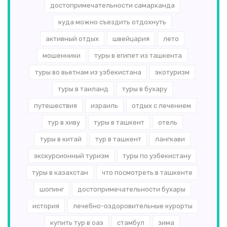
достопримечательности самарканда
куда можно съездить отдохнуть
активный отдых
швейцария
лето
мошенники
туры в египет из ташкента
туры во вьетнам из узбекистана
экотуризм
туры в таиланд
туры в бухару
путешествия
израиль
отдых с лечением
тур в хиву
туры в ташкент
отель
туры в китай
тур в ташкент
лангкави
экскурсионный туризм
туры по узбекистану
туры в казахстан
что посмотреть в ташкенте
шопинг
достопримечательности бухары
история
лечебно-оздоровительные курорты
купить тур в оаэ
стамбул
зима