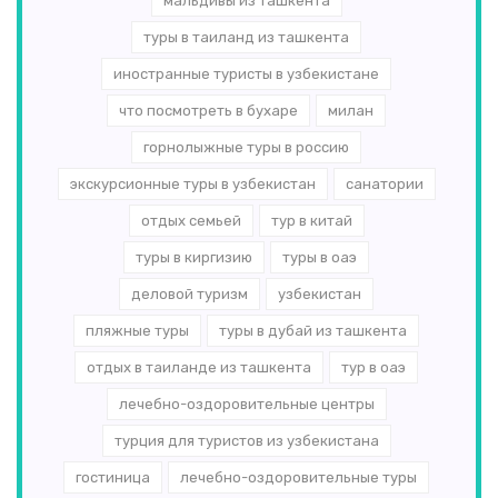
мальдивы из ташкента
туры в таиланд из ташкента
иностранные туристы в узбекистане
что посмотреть в бухаре
милан
горнолыжные туры в россию
экскурсионные туры в узбекистан
санатории
отдых семьей
тур в китай
туры в киргизию
туры в оаэ
деловой туризм
узбекистан
пляжные туры
туры в дубай из ташкента
отдых в таиланде из ташкента
тур в оаэ
лечебно-оздоровительные центры
турция для туристов из узбекистана
гостиница
лечебно-оздоровительные туры