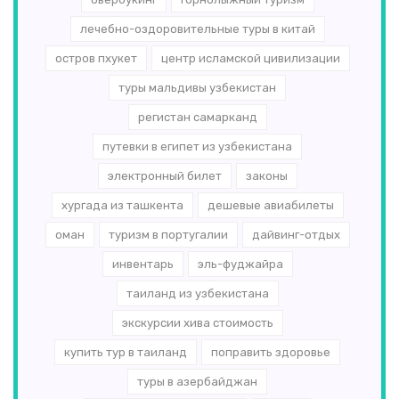
лечебно-оздоровительные туры в китай
остров пхукет
центр исламской цивилизации
туры мальдивы узбекистан
регистан самарканд
путевки в египет из узбекистана
электронный билет
законы
хургада из ташкента
дешевые авиабилеты
оман
туризм в португалии
дайвинг-отдых
инвентарь
эль-­фуджайра
таиланд из узбекистана
экскурсии хива стоимость
купить тур в таиланд
поправить здоровье
туры в азербайджан