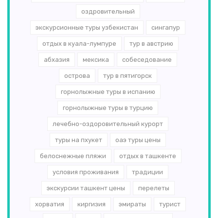
оздровительный
экскурсионные туры узбекистан
сингапур
отдых в куала-лумпуре
тур в австрию
абхазия
мексика
собеседование
острова
тур в пятигорск
горнолыжные туры в испанию
горнолыжные туры в турцию
лечебно-оздоровительный курорт
туры на пхукет
оаэ туры цены
белоснежные пляжи
отдых в ташкенте
условия проживания
традиции
экскурсии ташкент цены
перелеты
хорватия
киргизия
эмираты
турист