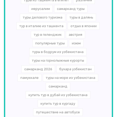
туры из ташкента в египет
различия
иерусалим
самарканд туры
туры делового туризма
туры в далянь
тур в италию из ташкента
отдых в японии
тур в геленджик
австрия
популярные туры
изюм
туры в бодрум из узбекистана
туры на горнолыжные курорты
самарканд 2026
бухара узбекистан
памуккале
туры на море из узбекистана
самарканд
купить тур в дубай из узбекистана
купить тур в хургаду
путешествие на автобусе