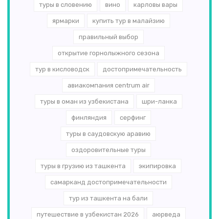
туры в словению
вино
карловы вары
ярмарки
купить тур в малайзию
правильный выбор
открытие горнолыжного сезона
тур в кисловодск
достопримечательность
авиакомпания centrum air
туры в оман из узбекистана
шри-ланка
финляндия
серфинг
туры в саудовскую аравию
оздоровительные туры
туры в грузию из ташкента
экипировка
самарканд достопримечательности
тур из ташкента на бали
путешествие в узбекистан 2026
аюрведа