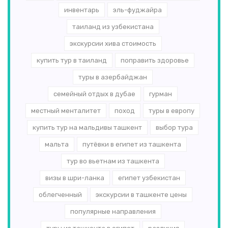
инвентарь
эль-­фуджайра
таиланд из узбекистана
экскурсии хива стоимость
купить тур в таиланд
поправить здоровье
туры в азербайджан
семейный отдых в дубае
гурман
местный менталитет
поход
туры в европу
купить тур на мальдивы ташкент
выбор тура
мальта
путёвки в египет из ташкента
тур во вьетнам из ташкента
визы в шри-ланка
египет узбекистан
облегченный
экскурсии в ташкенте цены
популярные направления