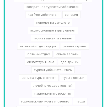
возврат ндс туристам узбекистан
tax free узбекистан
венеция
перелет на самолете
экскурсионные туры в египет
тур из ташкента в египет
активный отдых турция
разные страны
пляжый отдых
обмен валюты
египет туры цена
дза-дзи-ки
туризм узбекистан 2026
цены на туры в египет
туры с детьми
лечебно-оздоротельный
национальные рецепты
горнолыжные туры в словению
пасха