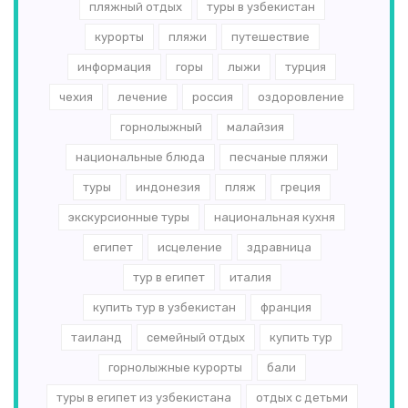
пляжный отдых
туры в узбекистан
курорты
пляжи
путешествие
информация
горы
лыжи
турция
чехия
лечение
россия
оздоровление
горнолыжный
малайзия
национальные блюда
песчаные пляжи
туры
индонезия
пляж
греция
экскурсионные туры
национальная кухня
египет
исцеление
здравница
тур в египет
италия
купить тур в узбекистан
франция
таиланд
семейный отдых
купить тур
горнолыжные курорты
бали
туры в египет из узбекистана
отдых с детьми