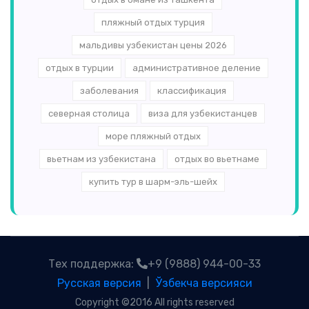
пляжный отдых турция
мальдивы узбекистан цены 2026
отдых в турции
административное деление
заболевания
классификация
северная столица
виза для узбекистанцев
море пляжный отдых
вьетнам из узбекистана
отдых во вьетнаме
купить тур в шарм-эль-шейх
Тех поддержка:
+9 (9888) 944-00-33
Русская версия
|
Ўзбекча версияси
Copyright ©2016 All rights reserved