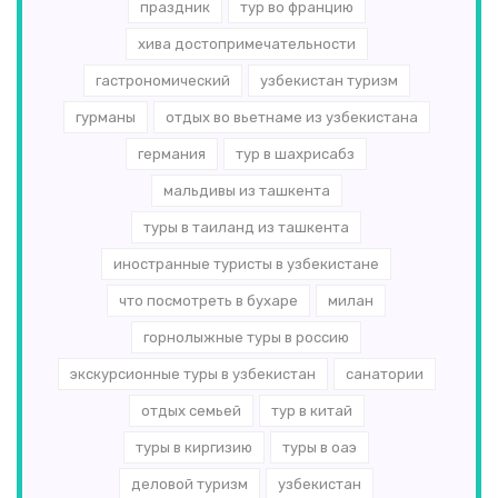
праздник
тур во францию
хива достопримечательности
гастрономический
узбекистан туризм
гурманы
отдых во вьетнаме из узбекистана
германия
тур в шахрисабз
мальдивы из ташкента
туры в таиланд из ташкента
иностранные туристы в узбекистане
что посмотреть в бухаре
милан
горнолыжные туры в россию
экскурсионные туры в узбекистан
санатории
отдых семьей
тур в китай
туры в киргизию
туры в оаэ
деловой туризм
узбекистан