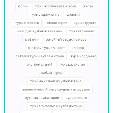
фобии
туры из ташкента в оман
жесты
туры в шри-ланка
словакия
туры в японию
южная корея
туры в грузию
мальдивы узбекистан цены
тур в германию
рафтинг
семейный отдых на море
вьетнам туры ташкент
канада
паттайя туры из узбекистана
тур в иорданию
экстремальный
тур в казахстан
заблаговременно
туры на ко чанг из узбекистана
поломнический тур в саудовскую аравию
путевка в санаторий
туры в чехию
туры в анталью из узбекистана