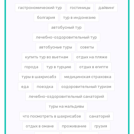
гастрономический тур
гостиницы
дайвинг
болгария
тур в индонезию
автобусный тур
лечебно-оздоровительный тур
автобусные туры
советы
купить тур во вьетнам
отдых на пляже
города
тур в турцию
отдых в египте
туры в шахрисабз
медицинская страховка
еда
поездка
оздоровительный туризм
лечебно-оздоровительный санаторий
туры на мальдивы
что посмотреть в шахрисабзе
санаторий
отдых в омане
проживание
грузия