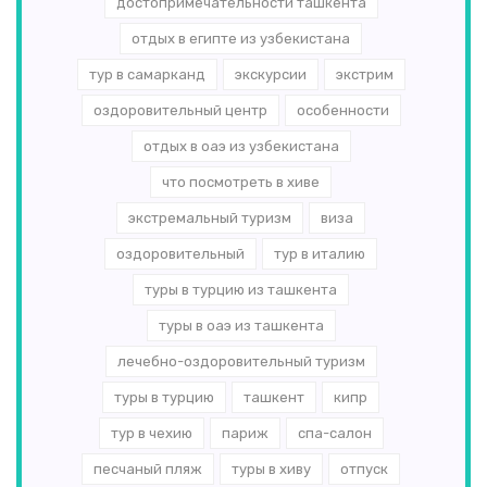
достопримечательности ташкента
отдых в египте из узбекистана
тур в самарканд
экскурсии
экстрим
оздоровительный центр
особенности
отдых в оаэ из узбекистана
что посмотреть в хиве
экстремальный туризм
виза
оздоровительный
тур в италию
туры в турцию из ташкента
туры в оаэ из ташкента
лечебно-оздоровительный туризм
туры в турцию
ташкент
кипр
тур в чехию
париж
спа-салон
песчаный пляж
туры в хиву
отпуск