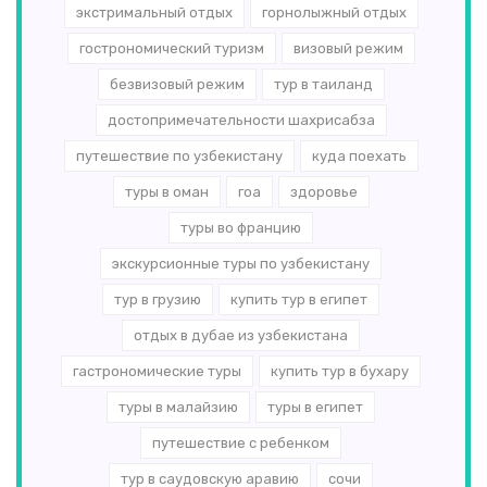
экстримальный отдых
горнолыжный отдых
гострономический туризм
визовый режим
безвизовый режим
тур в таиланд
достопримечательности шахрисабза
путешествие по узбекистану
куда поехать
туры в оман
гоа
здоровье
туры во францию
экскурсионные туры по узбекистану
тур в грузию
купить тур в египет
отдых в дубае из узбекистана
гастрономические туры
купить тур в бухару
туры в малайзию
туры в египет
путешествие с ребенком
тур в саудовскую аравию
сочи