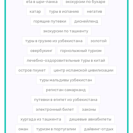
eta в шри-ланка
экскурсии по бухаре
катар
туры в испанию
негатив
горящие путевки
диснейленд
экскурсии по ташкенту
туры в грузию из узбекистана
золотой
овербукинг
горнолыжный туризм
лечебно-оздоровительные туры в китай
остров пхукет
центр исламской цивилизации
туры мальдивы узбекистан
регистан самарканд
путевки в египет из узбекистана
электронный билет
законы
хургада из ташкента
дешевые авиабилеты
оман
туризм в португалии
дайвинг-отдых