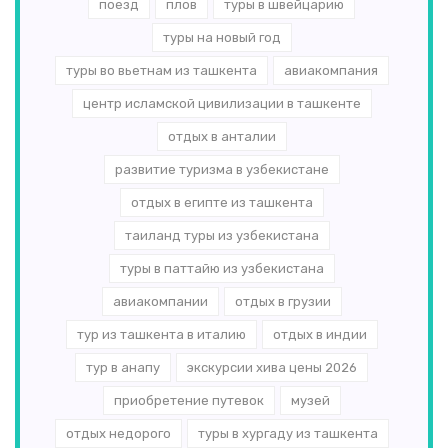
поезд
плов
туры в швейцарию
туры на новый год
туры во вьетнам из ташкента
авиакомпания
центр исламской цивилизации в ташкенте
отдых в анталии
развитие туризма в узбекистане
отдых в египте из ташкента
таиланд туры из узбекистана
туры в паттайю из узбекистана
авиакомпании
отдых в грузии
тур из ташкента в италию
отдых в индии
тур в анапу
экскурсии хива цены 2026
приобретение путевок
музей
отдых недорого
туры в хургаду из ташкента