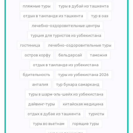
пляжные туры
туры в дубай из ташкента
отдых в таиланде из ташкента
тур в оаэ
лечебно-оздоровительные центры
турция для туристов из узбекистана
гостиница
лечебно-оздоровительные туры
остров корфу
бельдерсай
таможня
отдых в таиланде из узбекистана
бдительность
туры из узбекистана 2026
анталия
тур бухара самарканд
туры в шарм-эль-шейх из узбекистана
дайвинг-туры
китайская медицина
отдых в дубае из ташкента
туристы
туры во вьетнам
горящие туры