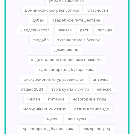
умра из ташкента
доминиканская республика
опасности
дубай
свадебное путешествие
шведский стол
рюкзак
дети
польша
свадьба
путешествие в бухару
доминиканы
отдых на море с хорошими пляжами
туры самарканд бухара хива
экскурсионный тур узбекистан
аптечка
отдых 2024
тур в куала-лумпур
юнеско
чимган
питание
новогодние туры
мальдивы 2026 отдых
отдых в таиланде
музеи
шоп-туры
тур самарканд бухара хива
самарканд тур