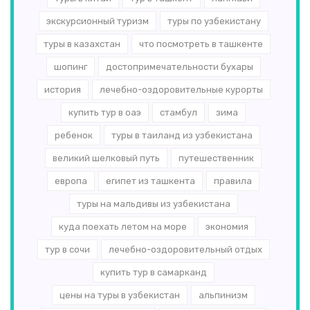
экскурсионный туризм
туры по узбекистану
туры в казахстан
что посмотреть в ташкенте
шопинг
достопримечательности бухары
история
лечебно-оздоровительные курорты
купить тур в оаэ
стамбул
зима
ребенок
туры в таиланд из узбекистана
великий шелковый путь
путешественник
европа
египет из ташкента
правила
туры на мальдивы из узбекистана
куда поехать летом на море
экономия
тур в сочи
лечебно-оздоровительный отдых
купить тур в самарканд
цены на туры в узбекистан
альпинизм