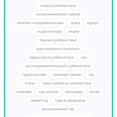
отдых в узбекистане
гастрономический туризм
лечебно-оздоровительный
прага
курорт
отдых на море
индия
туризм в узбекистане
куда съездить отдохнуть
туры в оаэ из узбекистана
оаэ
достопримечательности узбекистана
туры в россию
пляжный туризм
тур
отели
туры в дубай из узбекистана
пляжный
тур на бали
мальдивы
китай
новый год
туры в самарканд
экскурсионный тур