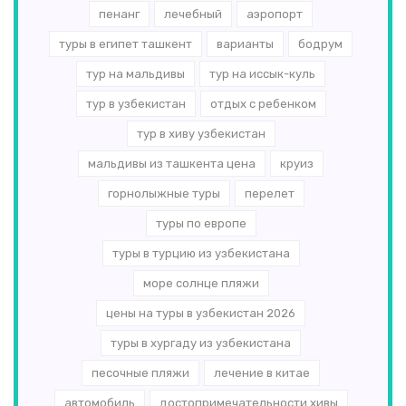
пенанг
лечебный
аэропорт
туры в египет ташкент
варианты
бодрум
тур на мальдивы
тур на иссык-куль
тур в узбекистан
отдых с ребенком
тур в хиву узбекистан
мальдивы из ташкента цена
круиз
горнолыжные туры
перелет
туры по европе
туры в турцию из узбекистана
море солнце пляжи
цены на туры в узбекистан 2026
туры в хургаду из узбекистана
песочные пляжи
лечение в китае
автомобиль
достопримечательности хивы