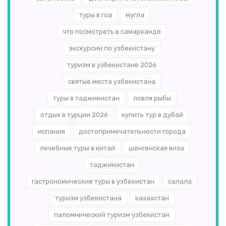
туры в гоа
мугла
что посмотреть в самарканде
экскурсии по узбекистану
туризм в узбекистане 2026
святые места узбекистана
туры в таджикистан
ловля рыбы
отдых в турции 2026
купить тур в дубай
испания
достопримечательности города
лечебные туры в китай
шенгенская виза
таджикистан
гастрономические туры в узбекистан
салала
туризм узбекистана
казахстан
паломнический туризм узбекистан