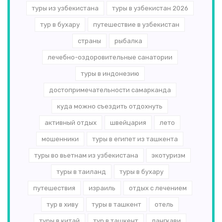
туры из узбекистана
туры в узбекистан 2026
тур в бухару
путешествие в узбекистан
страны
рыбалка
лечебно-оздоровительные санатории
туры в индонезию
достопримечательности самарканда
куда можно съездить отдохнуть
активный отдых
швейцария
лето
мошенники
туры в египет из ташкента
туры во вьетнам из узбекистана
экотуризм
туры в таиланд
туры в бухару
путешествия
израиль
отдых с лечением
тур в хиву
туры в ташкент
отель
туры в китай
тур в ташкент
лангкави