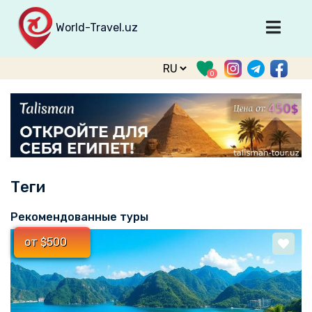
World-Travel.uz
Главная
0
Направления
Туры
Тур. фирмы
Табло прилета
Теги
О туризме
О проекте
Рекомендованные туры
Войти
от $500
Зарегистрироваться
support@world-travel.uz