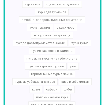
тур на гоа
где можно отдохнуть
туры для гурманов
лечебно-оздоровитьельные санатории
тур в израиль
отдых море
экскурсии в самарканде
бухара достопримечательности
тур в тунис
тур из ташкента в таиланд
путевки в турцию из узбекистана
лучшие курорты турции
рим
горнолыжные туры в чехию
туры из узбекистана в оаэ
виза в узбекистан
крым
сафари
шубы
поломнические туры
отдых в омане из ташкента