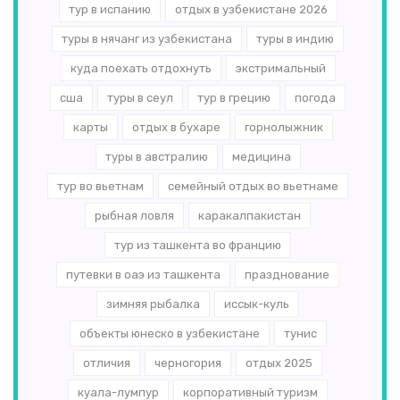
тур в испанию
отдых в узбекистане 2026
туры в нячанг из узбекистана
туры в индию
куда поехать отдохнуть
экстримальный
сша
туры в сеул
тур в грецию
погода
карты
отдых в бухаре
горнолыжник
туры в австралию
медицина
тур во вьетнам
семейный отдых во вьетнаме
рыбная ловля
каракалпакистан
тур из ташкента во францию
путевки в оаэ из ташкента
празднование
зимняя рыбалка
иссык-куль
объекты юнеско в узбекистане
тунис
отличия
черногория
отдых 2025
куала-лумпур
корпоративный туризм