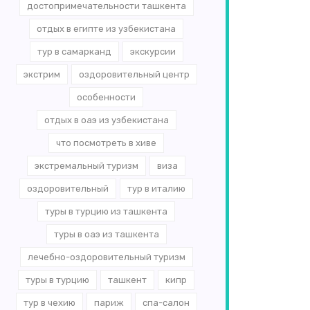
достопримечательности ташкента
отдых в египте из узбекистана
тур в самарканд
экскурсии
экстрим
оздоровительный центр
особенности
отдых в оаэ из узбекистана
что посмотреть в хиве
экстремальный туризм
виза
оздоровительный
тур в италию
туры в турцию из ташкента
туры в оаэ из ташкента
лечебно-оздоровительный туризм
туры в турцию
ташкент
кипр
тур в чехию
париж
спа-салон