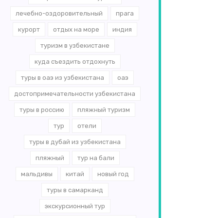
лечебно-оздоровительный
прага
курорт
отдых на море
индия
туризм в узбекистане
куда съездить отдохнуть
туры в оаэ из узбекистана
оаэ
достопримечательности узбекистана
туры в россию
пляжный туризм
тур
отели
туры в дубай из узбекистана
пляжный
тур на бали
мальдивы
китай
новый год
туры в самарканд
экскурсионный тур