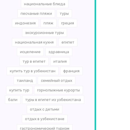
национальные блюда
песчаные пляжи
туры
индонезия
пляж
греция
экскурсионные туры
национальная кухня
египет
исцеление
здравница
тур в египет
италия
купить тур в узбекистан
франция
таиланд
семейный отдых
купить тур
горнолыжные курорты
бали
туры в египет из узбекистана
отдых с детьми
отдых в узбекистане
гастрономический туризм