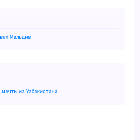
овах Мальдив
х мечты из Узбекистана