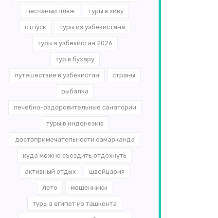
песчаный пляж
туры в хиву
отпуск
туры из узбекистана
туры в узбекистан 2026
тур в бухару
путешествие в узбекистан
страны
рыбалка
лечебно-оздоровительные санатории
туры в индонезию
достопримечательности самарканда
куда можно съездить отдохнуть
активный отдых
швейцария
лето
мошенники
туры в египет из ташкента