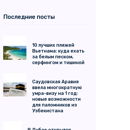
Последние посты
10 лучших пляжей
Вьетнама: куда ехать
за белым песком,
серфингом и тишиной
Саудовская Аравия
ввела многократную
умра-визу на 1 год:
новые возможности
для паломников из
Узбекистана
В Дубае открылся