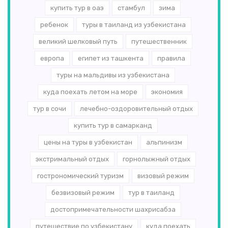
купить тур в оаэ
стамбул
зима
ребенок
туры в таиланд из узбекистана
великий шелковый путь
путешественник
европа
египет из ташкента
правила
туры на мальдивы из узбекистана
куда поехать летом на море
экономия
тур в сочи
лечебно-оздоровительный отдых
купить тур в самарканд
цены на туры в узбекистан
альпинизм
экстримальный отдых
горнолыжный отдых
гострономический туризм
визовый режим
безвизовый режим
тур в таиланд
достопримечательности шахрисабза
путешествие по узбекистану
куда поехать