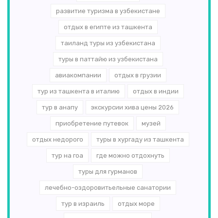
развитие туризма в узбекистане
отдых в египте из ташкента
таиланд туры из узбекистана
туры в паттайю из узбекистана
авиакомпании
отдых в грузии
тур из ташкента в италию
отдых в индии
тур в анапу
экскурсии хива цены 2026
приобретение путевок
музей
отдых недорого
туры в хургаду из ташкента
тур на гоа
где можно отдохнуть
туры для гурманов
лечебно-оздоровитьельные санатории
тур в израиль
отдых море