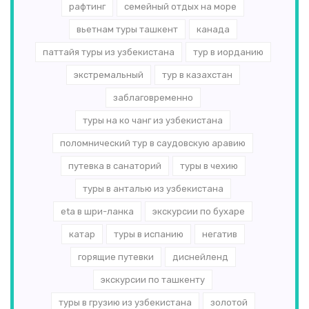
рафтинг
семейный отдых на море
вьетнам туры ташкент
канада
паттайя туры из узбекистана
тур в иорданию
экстремальный
тур в казахстан
заблаговременно
туры на ко чанг из узбекистана
поломнический тур в саудовскую аравию
путевка в санаторий
туры в чехию
туры в анталью из узбекистана
eta в шри-ланка
экскурсии по бухаре
катар
туры в испанию
негатив
горящие путевки
диснейленд
экскурсии по ташкенту
туры в грузию из узбекистана
золотой