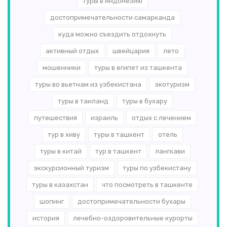
туры в индонезию
достопримечательности самарканда
куда можно съездить отдохнуть
активный отдых
швейцария
лето
мошенники
туры в египет из ташкента
туры во вьетнам из узбекистана
экотуризм
туры в таиланд
туры в бухару
путешествия
израиль
отдых с лечением
тур в хиву
туры в ташкент
отель
туры в китай
тур в ташкент
лангкави
экскурсионный туризм
туры по узбекистану
туры в казахстан
что посмотреть в ташкенте
шопинг
достопримечательности бухары
история
лечебно-оздоровительные курорты