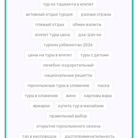
тур из ташкента в египет
активный отдых турция
разные страны
пляжый отдых
обмен валюты
египет туры цена
дза-дзи-ки
туризм узбекистан 2026
цены на туры в египет
туры с детьми
лечебно-оздоротельный
национальные рецепты
горнолыжные туры в словению
пасха
туры в словению
вино
карловы вары
ярмарки
купить тур в малайзию
правильный выбор
открытие горнолыжного сезона
тур в кисловодск
достопримечательность