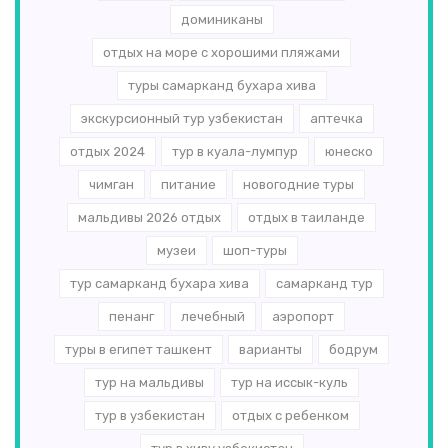
доминиканы
отдых на море с хорошими пляжами
туры самарканд бухара хива
экскурсионный тур узбекистан
аптечка
отдых 2024
тур в куала-лумпур
юнеско
чимган
питание
новогодние туры
мальдивы 2026 отдых
отдых в таиланде
музеи
шоп-туры
тур самарканд бухара хива
самарканд тур
пенанг
лечебный
аэропорт
туры в египет ташкент
варианты
бодрум
тур на мальдивы
тур на иссык-куль
тур в узбекистан
отдых с ребенком