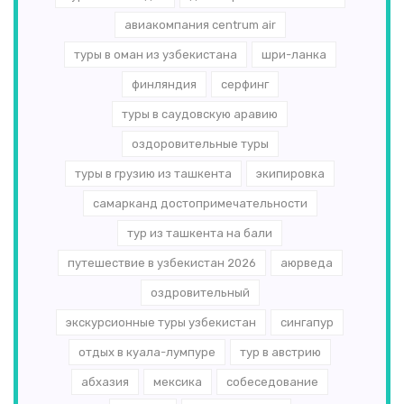
авиакомпания centrum air
туры в оман из узбекистана
шри-ланка
финляндия
серфинг
туры в саудовскую аравию
оздоровительные туры
туры в грузию из ташкента
экипировка
самарканд достопримечательности
тур из ташкента на бали
путешествие в узбекистан 2026
аюрведа
оздровительный
экскурсионные туры узбекистан
сингапур
отдых в куала-лумпуре
тур в австрию
абхазия
мексика
собеседование