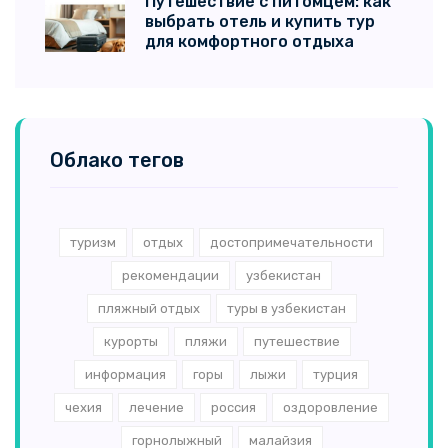
Путешествие с питомцем: как
выбрать отель и купить тур
для комфортного отдыха
Облако тегов
туризм
отдых
достопримечательности
рекомендации
узбекистан
пляжный отдых
туры в узбекистан
курорты
пляжи
путешествие
информация
горы
лыжи
турция
чехия
лечение
россия
оздоровление
горнолыжный
малайзия