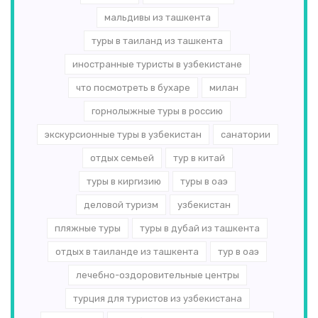
мальдивы из ташкента
туры в таиланд из ташкента
иностранные туристы в узбекистане
что посмотреть в бухаре
милан
горнолыжные туры в россию
экскурсионные туры в узбекистан
санатории
отдых семьей
тур в китай
туры в киргизию
туры в оаэ
деловой туризм
узбекистан
пляжные туры
туры в дубай из ташкента
отдых в таиланде из ташкента
тур в оаэ
лечебно-оздоровительные центры
турция для туристов из узбекистана