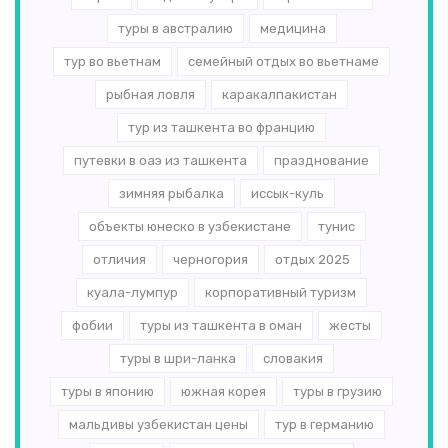
туры в австралию
медицина
тур во вьетнам
семейный отдых во вьетнаме
рыбная ловля
каракалпакистан
тур из ташкента во францию
путевки в оаэ из ташкента
празднование
зимняя рыбалка
иссык-куль
объекты юнеско в узбекистане
тунис
отличия
черногория
отдых 2025
куала-лумпур
корпоративный туризм
фобии
туры из ташкента в оман
жесты
туры в шри-ланка
словакия
туры в японию
южная корея
туры в грузию
мальдивы узбекистан цены
тур в германию