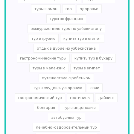
туры в оман
гоа
здоровье
туры во францию
экскурсионные туры по узбекистану
тур в грузию
купить тур в египет
отдых в дубае из узбекистана
гастрономические туры
купить тур в бухару
туры в малайзию
туры в египет
путешествие с ребенком
тур в саудовскую аравию
сочи
гастрономический тур
гостиницы
дайвинг
болгария
тур в индонезию
автобусный тур
лечебно-оздоровительный тур