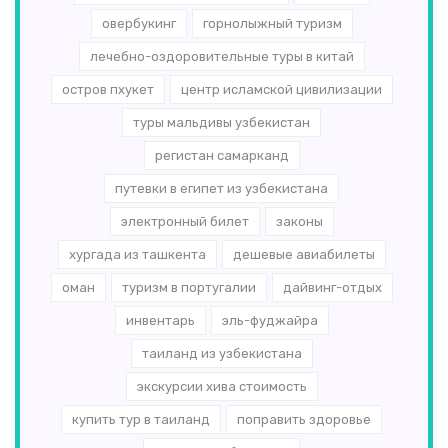
овербукинг
горнолыжный туризм
лечебно-оздоровительные туры в китай
остров пхукет
центр исламской цивилизации
туры мальдивы узбекистан
регистан самарканд
путевки в египет из узбекистана
электронный билет
законы
хургада из ташкента
дешевые авиабилеты
оман
туризм в португалии
дайвинг-отдых
инвентарь
эль-­фуджайра
таиланд из узбекистана
экскурсии хива стоимость
купить тур в таиланд
поправить здоровье