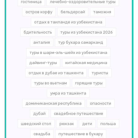
гостиница
лечебно-оздоровительные туры
остров корфу
бельдерсай
таможня
отдых в таиланде из узбекистана
бдительность
туры из узбекистана 2026
анталия
тур бухара самарканд
туры в шарм-эль-шейх из узбекистана
дайвинг-туры
китайская медицина
отдых в дубае из ташкента
туристы
туры во вьетнам
горящие туры
умра из ташкента
доминиканская республика
опасности
дубай
свадебное путешествие
шведский стол
рюкзак
дети
польша
свадьба
путешествие в бухару