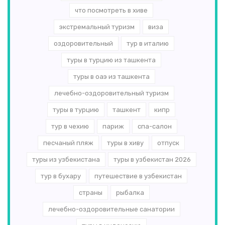
что посмотреть в хиве
экстремальный туризм
виза
оздоровительный
тур в италию
туры в турцию из ташкента
туры в оаэ из ташкента
лечебно-оздоровительный туризм
туры в турцию
ташкент
кипр
тур в чехию
париж
спа-салон
песчаный пляж
туры в хиву
отпуск
туры из узбекистана
туры в узбекистан 2026
тур в бухару
путешествие в узбекистан
страны
рыбалка
лечебно-оздоровительные санатории