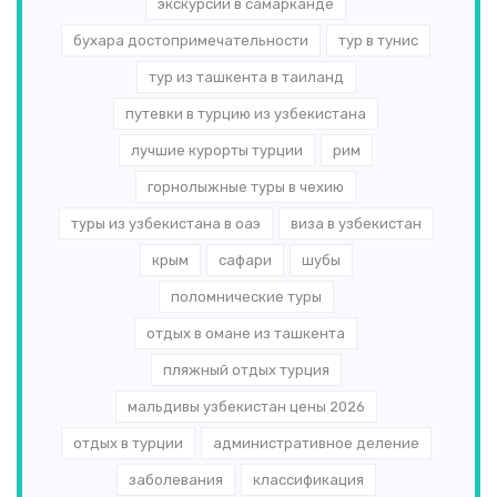
экскурсии в самарканде
бухара достопримечательности
тур в тунис
тур из ташкента в таиланд
путевки в турцию из узбекистана
лучшие курорты турции
рим
горнолыжные туры в чехию
туры из узбекистана в оаэ
виза в узбекистан
крым
сафари
шубы
поломнические туры
отдых в омане из ташкента
пляжный отдых турция
мальдивы узбекистан цены 2026
отдых в турции
административное деление
заболевания
классификация