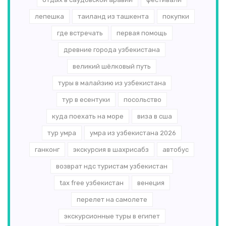
лепешка
таиланд из ташкента
покупки
где встречать
первая помощь
древние города узбекистана
великий шёлковый путь
туры в малайзию из узбекистана
тур в есентуки
посольство
куда поехать на море
виза в сша
тур умра
умра из узбекистана 2026
ганконг
экскурсия в шахрисабз
автобус
возврат ндс туристам узбекистан
tax free узбекистан
венеция
перелет на самолете
экскурсионные туры в египет