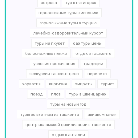
острова
тур в пятигорск
горнолыжные туры в испанию
горнолыжные туры в турцию
лечебно-оздоровительный курорт
туры на пхукет
оаэ туры цены
белоснежные пляжи
отдых в ташкенте
условия проживания
традиции
экскурсии ташкент цены
перелеты
хорватия
киргизия
эмираты
турист
поезд
плов
туры в швейцарию
туры на новый год
туры во вьетнам из ташкента
авиакомпания
центр исламской цивилизации в ташкенте
отдых в анталии