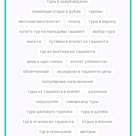
туры в азербайджан
семейный отдых в дубае
гурман
местный менталитет
поход
туры в европу
купить тур на мальдивы ташкент
выбор тура
мальта
путёвки в египет из ташкента
тур во вьетнам из ташкента
визы в шри-ланка
египет узбекистан
облегченный
экскурсии в ташкенте цены
популярные направления
туры из ташкента в египет
различия
иерусалим
самарканд туры
туры делового туризма
туры в далянь
тур в италию из ташкента
отдых в японии
тур в геленджик
австрия