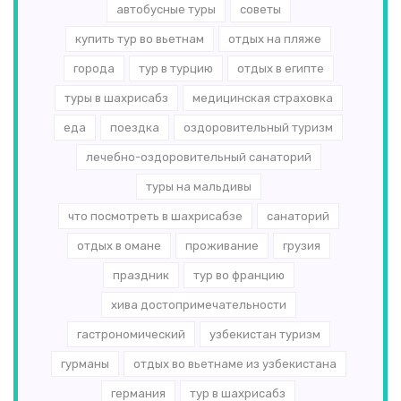
автобусные туры
советы
купить тур во вьетнам
отдых на пляже
города
тур в турцию
отдых в египте
туры в шахрисабз
медицинская страховка
еда
поездка
оздоровительный туризм
лечебно-оздоровительный санаторий
туры на мальдивы
что посмотреть в шахрисабзе
санаторий
отдых в омане
проживание
грузия
праздник
тур во францию
хива достопримечательности
гастрономический
узбекистан туризм
гурманы
отдых во вьетнаме из узбекистана
германия
тур в шахрисабз