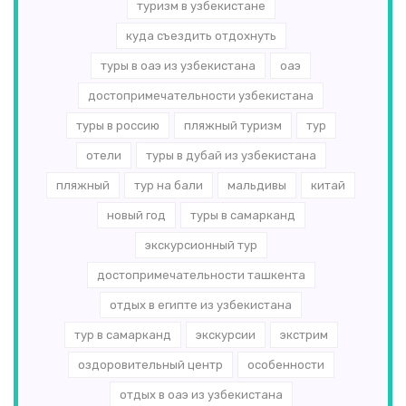
туризм в узбекистане
куда съездить отдохнуть
туры в оаэ из узбекистана
оаэ
достопримечательности узбекистана
туры в россию
пляжный туризм
тур
отели
туры в дубай из узбекистана
пляжный
тур на бали
мальдивы
китай
новый год
туры в самарканд
экскурсионный тур
достопримечательности ташкента
отдых в египте из узбекистана
тур в самарканд
экскурсии
экстрим
оздоровительный центр
особенности
отдых в оаэ из узбекистана