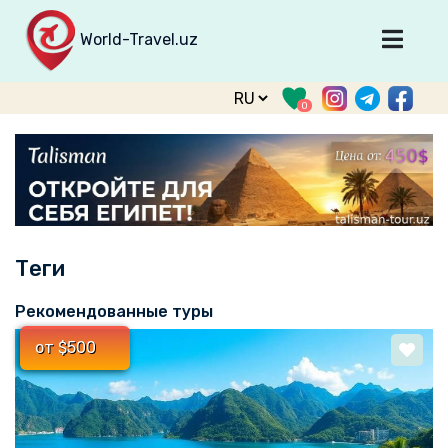
World-Travel.uz
Главная
0
Направления
Туры
Тур. фирмы
Табло прилета
Теги
О туризме
О проекте
Рекомендованные туры
Войти
от $500
Зарегистрироваться
support@world-travel.uz