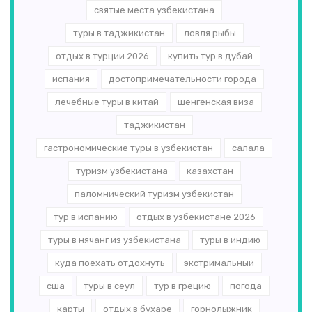
святые места узбекистана
туры в таджикистан
ловля рыбы
отдых в турции 2026
купить тур в дубай
испания
достопримечательности города
лечебные туры в китай
шенгенская виза
таджикистан
гастрономические туры в узбекистан
салала
туризм узбекистана
казахстан
паломнический туризм узбекистан
тур в испанию
отдых в узбекистане 2026
туры в нячанг из узбекистана
туры в индию
куда поехать отдохнуть
экстримальный
сша
туры в сеул
тур в грецию
погода
карты
отдых в бухаре
горнолыжник