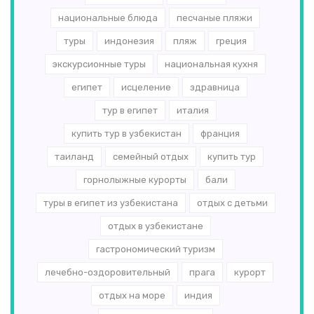
национальные блюда
песчаные пляжи
туры
индонезия
пляж
греция
экскурсионные туры
национальная кухня
египет
исцеление
здравница
тур в египет
италия
купить тур в узбекистан
франция
таиланд
семейный отдых
купить тур
горнолыжные курорты
бали
туры в египет из узбекистана
отдых с детьми
отдых в узбекистане
гастрономический туризм
лечебно-оздоровительный
прага
курорт
отдых на море
индия