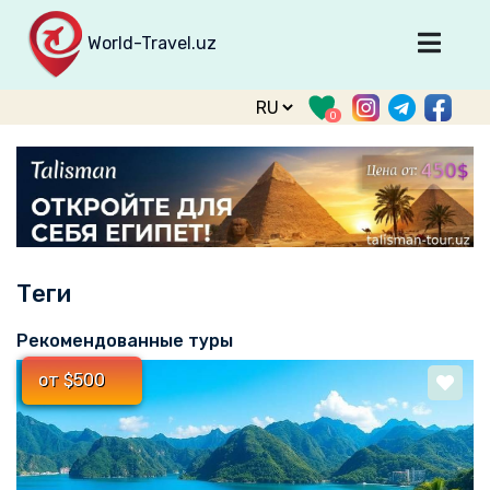
World-Travel.uz
Главная
0
Направления
Туры
Тур. фирмы
Табло прилета
Теги
О туризме
О проекте
Рекомендованные туры
Войти
от $500
Зарегистрироваться
support@world-travel.uz