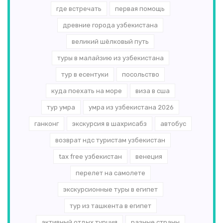
где встречать
первая помощь
древние города узбекистана
великий шёлковый путь
туры в малайзию из узбекистана
тур в есентуки
посольство
куда поехать на море
виза в сша
тур умра
умра из узбекистана 2026
ганконг
экскурсия в шахрисабз
автобус
возврат ндс туристам узбекистан
tax free узбекистан
венеция
перелет на самолете
экскурсионные туры в египет
тур из ташкента в египет
активный отдых турция
разные страны