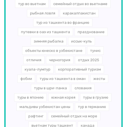
тур во вьетнам
семейный отдых во вьетнаме
рыбная ловля
каракалпакистан
тур из ташкента во францию
путевки в оаэ из ташкента
празднование
зимняя рыбалка
иссык-куль
объекты юнеско в узбекистане
тунис
отличия
черногория
отдых 2025
куала-лумпур
корпоративный туризм
фобии
туры из ташкента в оман
жесты
туры в шри-ланка
словакия
туры в японию
южная корея
туры в грузию
мальдивы узбекистан цены
тур в германию
рафтинг
семейный отдых на море
вьетнам туры ташкент
канада