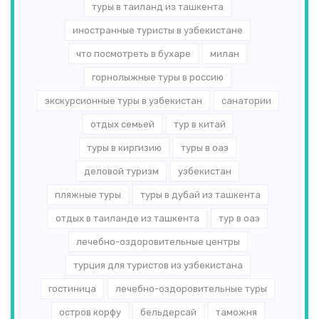
туры в таиланд из ташкента
иностранные туристы в узбекистане
что посмотреть в бухаре
милан
горнолыжные туры в россию
экскурсионные туры в узбекистан
санатории
отдых семьей
тур в китай
туры в киргизию
туры в оаэ
деловой туризм
узбекистан
пляжные туры
туры в дубай из ташкента
отдых в таиланде из ташкента
тур в оаэ
лечебно-оздоровительные центры
турция для туристов из узбекистана
гостиница
лечебно-оздоровительные туры
остров корфу
бельдерсай
таможня