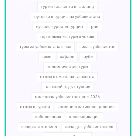
тур из ташкента в таиланд
путевки в турцию из узбекистана
лучшие курорты турции
рим
горнолыжные туры в чехию
туры из узбекистана в оаэ
виза в узбекистан
крым
сафари
шубы
поломнические туры
отдых в омане из ташкента
пляжный отдых турция
мальдивы узбекистан цены 2026
отдых в турции
административное деление
заболевания
классификация
северная столица
виза для узбекистанцев