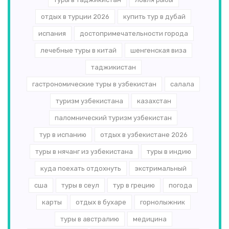
отдых в турции 2026
купить тур в дубай
испания
достопримечательности города
лечебные туры в китай
шенгенская виза
таджикистан
гастрономические туры в узбекистан
салала
туризм узбекистана
казахстан
паломнический туризм узбекистан
тур в испанию
отдых в узбекистане 2026
туры в нячанг из узбекистана
туры в индию
куда поехать отдохнуть
экстримальный
сша
туры в сеул
тур в грецию
погода
карты
отдых в бухаре
горнолыжник
туры в австралию
медицина