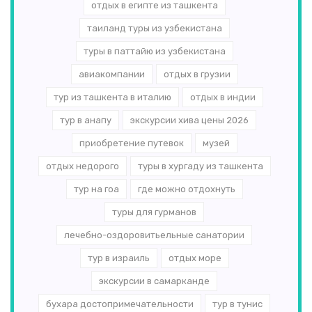
отдых в египте из ташкента
таиланд туры из узбекистана
туры в паттайю из узбекистана
авиакомпании
отдых в грузии
тур из ташкента в италию
отдых в индии
тур в анапу
экскурсии хива цены 2026
приобретение путевок
музей
отдых недорого
туры в хургаду из ташкента
тур на гоа
где можно отдохнуть
туры для гурманов
лечебно-оздоровитьельные санатории
тур в израиль
отдых море
экскурсии в самарканде
бухара достопримечательности
тур в тунис