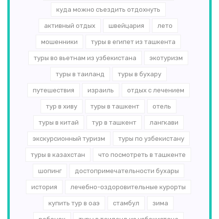
куда можно съездить отдохнуть
активный отдых
швейцария
лето
мошенники
туры в египет из ташкента
туры во вьетнам из узбекистана
экотуризм
туры в таиланд
туры в бухару
путешествия
израиль
отдых с лечением
тур в хиву
туры в ташкент
отель
туры в китай
тур в ташкент
лангкави
экскурсионный туризм
туры по узбекистану
туры в казахстан
что посмотреть в ташкенте
шопинг
достопримечательности бухары
история
лечебно-оздоровительные курорты
купить тур в оаэ
стамбул
зима