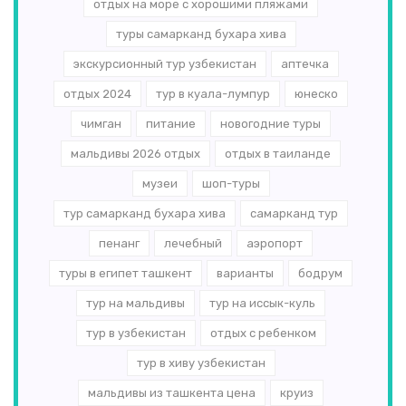
отдых на море с хорошими пляжами
туры самарканд бухара хива
экскурсионный тур узбекистан
аптечка
отдых 2024
тур в куала-лумпур
юнеско
чимган
питание
новогодние туры
мальдивы 2026 отдых
отдых в таиланде
музеи
шоп-туры
тур самарканд бухара хива
самарканд тур
пенанг
лечебный
аэропорт
туры в египет ташкент
варианты
бодрум
тур на мальдивы
тур на иссык-куль
тур в узбекистан
отдых с ребенком
тур в хиву узбекистан
мальдивы из ташкента цена
круиз