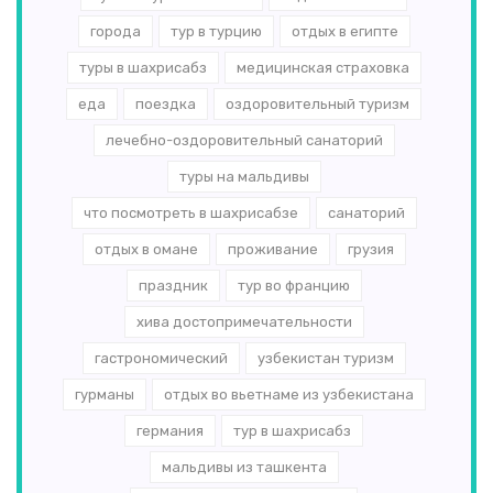
города
тур в турцию
отдых в египте
туры в шахрисабз
медицинская страховка
еда
поездка
оздоровительный туризм
лечебно-оздоровительный санаторий
туры на мальдивы
что посмотреть в шахрисабзе
санаторий
отдых в омане
проживание
грузия
праздник
тур во францию
хива достопримечательности
гастрономический
узбекистан туризм
гурманы
отдых во вьетнаме из узбекистана
германия
тур в шахрисабз
мальдивы из ташкента