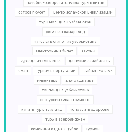
лечебно-оздоровительные туры в китай
остров пхукет
центр исламской цивилизации
туры мальдивы узбекистан
регистан самарканд
путевки в египет из узбекистана
электронный билет
законы
хургада из ташкента
дешевые авиабилеты
оман
туризм в португалии
дайвинг-отдых
инвентарь
эль-­фуджайра
таиланд из узбекистана
экскурсии хива стоимость
купить тур в таиланд
поправить здоровье
туры в азербайджан
семейный отдых в дубае
гурман