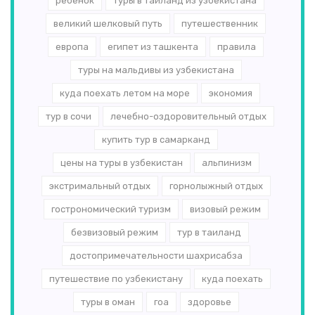
ребенок
туры в таиланд из узбекистана
великий шелковый путь
путешественник
европа
египет из ташкента
правила
туры на мальдивы из узбекистана
куда поехать летом на море
экономия
тур в сочи
лечебно-оздоровительный отдых
купить тур в самарканд
цены на туры в узбекистан
альпинизм
экстримальный отдых
горнолыжный отдых
гострономический туризм
визовый режим
безвизовый режим
тур в таиланд
достопримечательности шахрисабза
путешествие по узбекистану
куда поехать
туры в оман
гоа
здоровье