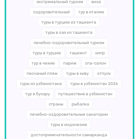
экстремальный туризм
виза
оздоровительный
тур в италию
туры в турцию из ташкента
туры в оаэ из ташкента
лечебно-оздоровительный туризм
туры в турцию
ташкент
кипр
тур в чехию
париж
спа-салон
песчаный пляж
туры в хиву
отпуск
туры из узбекистана
туры в узбекистан 2026
тур в бухару
путешествие в узбекистан
страны
рыбалка
лечебно-оздоровительные санатории
туры в индонезию
достопримечательности самарканда