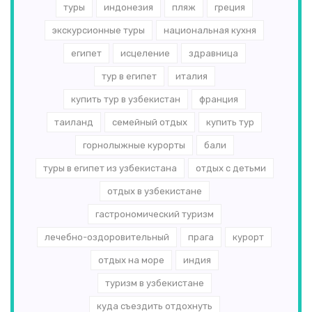
туры
индонезия
пляж
греция
экскурсионные туры
национальная кухня
египет
исцеление
здравница
тур в египет
италия
купить тур в узбекистан
франция
таиланд
семейный отдых
купить тур
горнолыжные курорты
бали
туры в египет из узбекистана
отдых с детьми
отдых в узбекистане
гастрономический туризм
лечебно-оздоровительный
прага
курорт
отдых на море
индия
туризм в узбекистане
куда съездить отдохнуть