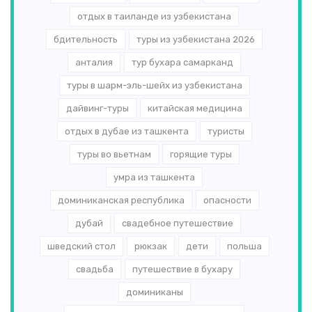
отдых в таиланде из узбекистана
бдительность
туры из узбекистана 2026
анталия
тур бухара самарканд
туры в шарм-эль-шейх из узбекистана
дайвинг-туры
китайская медицина
отдых в дубае из ташкента
туристы
туры во вьетнам
горящие туры
умра из ташкента
доминиканская республика
опасности
дубай
свадебное путешествие
шведский стол
рюкзак
дети
польша
свадьба
путешествие в бухару
доминиканы