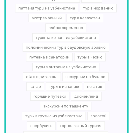
паттайя туры из узбекистана
тур в иорданию
экстремальный
тур в казахстан
заблаговременно
туры на ко чанг из узбекистана
поломнический тур в саудовскую аравию
путевка в санаторий
туры в чехию
туры в анталью из узбекистана
eta в шри-ланка
экскурсии по бухаре
катар
туры в испанию
негатив
горящие путевки
диснейленд
экскурсии по ташкенту
туры в грузию из узбекистана
золотой
овербукинг
горнолыжный туризм