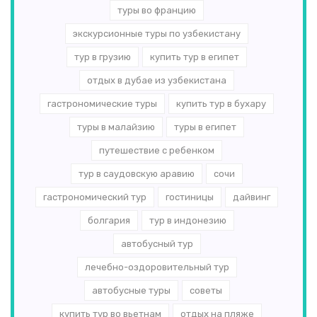
туры во францию
экскурсионные туры по узбекистану
тур в грузию
купить тур в египет
отдых в дубае из узбекистана
гастрономические туры
купить тур в бухару
туры в малайзию
туры в египет
путешествие с ребенком
тур в саудовскую аравию
сочи
гастрономический тур
гостиницы
дайвинг
болгария
тур в индонезию
автобусный тур
лечебно-оздоровительный тур
автобусные туры
советы
купить тур во вьетнам
отдых на пляже