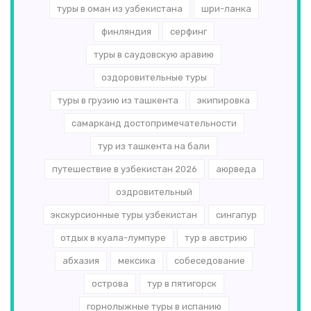
туры в оман из узбекистана
шри-ланка
финляндия
серфинг
туры в саудовскую аравию
оздоровительные туры
туры в грузию из ташкента
экипировка
самарканд достопримечательности
тур из ташкента на бали
путешествие в узбекистан 2026
аюрведа
оздровительный
экскурсионные туры узбекистан
сингапур
отдых в куала-лумпуре
тур в австрию
абхазия
мексика
собеседование
острова
тур в пятигорск
горнолыжные туры в испанию