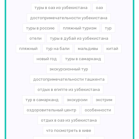
туры в оаэ из узбекистана
оаэ
достопримечательности узбекистана
туры в россию
пляжный туризм
тур
отели
туры в дубай из узбекистана
пляжный
тур на бали
мальдивы
китай
новый год
туры в самарканд
экскурсионный тур
достопримечательности ташкента
отдых в египте из узбекистана
тур в самарканд
экскурсии
экстрим
оздоровительный центр
особенности
отдых в оаэ из узбекистана
что посмотреть в хиве