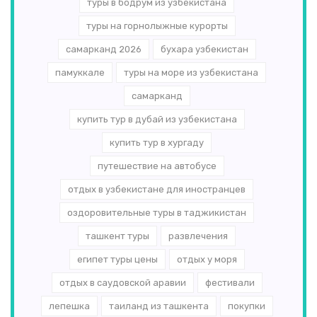
туры в бодрум из узбекистана
туры на горнолыжные курорты
самарканд 2026
бухара узбекистан
памуккале
туры на море из узбекистана
самарканд
купить тур в дубай из узбекистана
купить тур в хургаду
путешествие на автобусе
отдых в узбекистане для иностранцев
оздоровительные туры в таджикистан
ташкент туры
развлечения
египет туры цены
отдых у моря
отдых в саудовской аравии
фестивали
лепешка
таиланд из ташкента
покупки