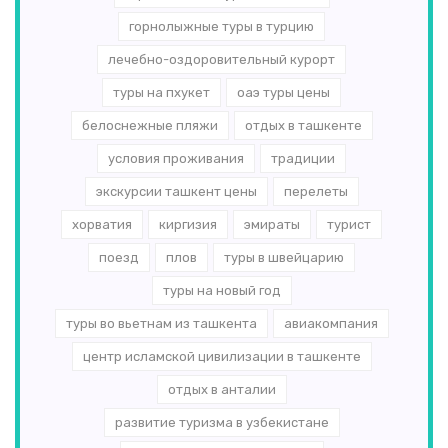
горнолыжные туры в турцию
лечебно-оздоровительный курорт
туры на пхукет
оаэ туры цены
белоснежные пляжи
отдых в ташкенте
условия проживания
традиции
экскурсии ташкент цены
перелеты
хорватия
киргизия
эмираты
турист
поезд
плов
туры в швейцарию
туры на новый год
туры во вьетнам из ташкента
авиакомпания
центр исламской цивилизации в ташкенте
отдых в анталии
развитие туризма в узбекистане