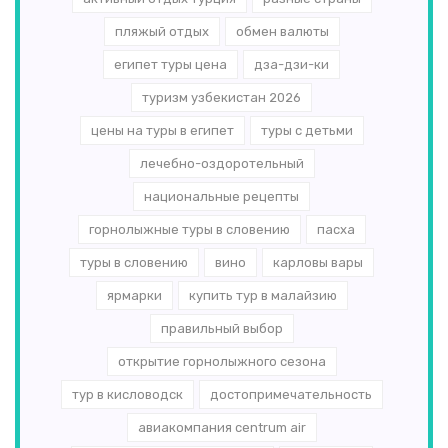
пляжый отдых
обмен валюты
египет туры цена
дза-дзи-ки
туризм узбекистан 2026
цены на туры в египет
туры с детьми
лечебно-оздоротельный
национальные рецепты
горнолыжные туры в словению
пасха
туры в словению
вино
карловы вары
ярмарки
купить тур в малайзию
правильный выбор
открытие горнолыжного сезона
тур в кисловодск
достопримечательность
авиакомпания centrum air