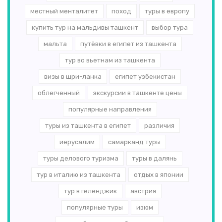
местный менталитет
поход
туры в европу
купить тур на мальдивы ташкент
выбор тура
мальта
путёвки в египет из ташкента
тур во вьетнам из ташкента
визы в шри-ланка
египет узбекистан
облегченный
экскурсии в ташкенте цены
популярные направления
туры из ташкента в египет
различия
иерусалим
самарканд туры
туры делового туризма
туры в далянь
тур в италию из ташкента
отдых в японии
тур в геленджик
австрия
популярные туры
изюм