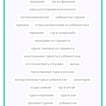
праздник
тур во францию
хива достопримечательности
гастрономический
узбекистан туризм
гурманы
отдых во вьетнаме из узбекистана
германия
тур в шахрисабз
мальдивы из ташкента
туры в таиланд из ташкента
иностранные туристы в узбекистане
что посмотреть в бухаре
милан
горнолыжные туры в россию
экскурсионные туры в узбекистан
санатории
отдых семьей
тур в китай
туры в киргизию
туры в оаэ
деловой туризм
узбекистан