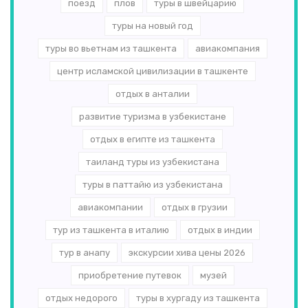
поезд
плов
туры в швейцарию
туры на новый год
туры во вьетнам из ташкента
авиакомпания
центр исламской цивилизации в ташкенте
отдых в анталии
развитие туризма в узбекистане
отдых в египте из ташкента
таиланд туры из узбекистана
туры в паттайю из узбекистана
авиакомпании
отдых в грузии
тур из ташкента в италию
отдых в индии
тур в анапу
экскурсии хива цены 2026
приобретение путевок
музей
отдых недорого
туры в хургаду из ташкента