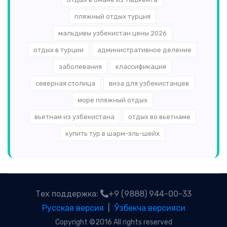
пляжный отдых турция
мальдивы узбекистан цены 2026
отдых в турции
административное деление
заболевания
классификация
северная столица
виза для узбекистанцев
море пляжный отдых
вьетнам из узбекистана
отдых во вьетнаме
купить тур в шарм-эль-шейх
Тех поддержка:
+9 (9888) 944-00-33
Русская версия
|
Ўзбекча версияси
Copyright ©2016 All rights reserved