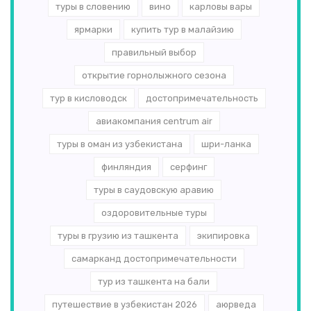
туры в словению
вино
карловы вары
ярмарки
купить тур в малайзию
правильный выбор
открытие горнолыжного сезона
тур в кисловодск
достопримечательность
авиакомпания centrum air
туры в оман из узбекистана
шри-ланка
финляндия
серфинг
туры в саудовскую аравию
оздоровительные туры
туры в грузию из ташкента
экипировка
самарканд достопримечательности
тур из ташкента на бали
путешествие в узбекистан 2026
аюрведа