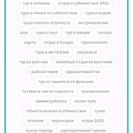
тур в испанию
отдых в узбекистане 2026
туры в нячанг из узбекистана
туры в индию
куда поехать отдохнуть
экстримальный
сша
туры в сеул
тур в грецию
погода
карты
отдых в бухаре
горнолыжник
туры в австралию
медицина
тур во вьетнам
семейный отдых во вьетнаме
рыбная ловля
каракалпакистан
тур из ташкента во францию
путевки в оаэ из ташкента
празднование
зимняя рыбалка
иссык-куль
объекты юнеско в узбекистане
тунис
отличия
черногория
отдых 2025
куала-лумпур
корпоративный туризм