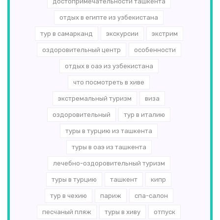
достопримечательности ташкента
отдых в египте из узбекистана
тур в самарканд
экскурсии
экстрим
оздоровительный центр
особенности
отдых в оаэ из узбекистана
что посмотреть в хиве
экстремальный туризм
виза
оздоровительный
тур в италию
туры в турцию из ташкента
туры в оаэ из ташкента
лечебно-оздоровительный туризм
туры в турцию
ташкент
кипр
тур в чехию
париж
спа-салон
песчаный пляж
туры в хиву
отпуск