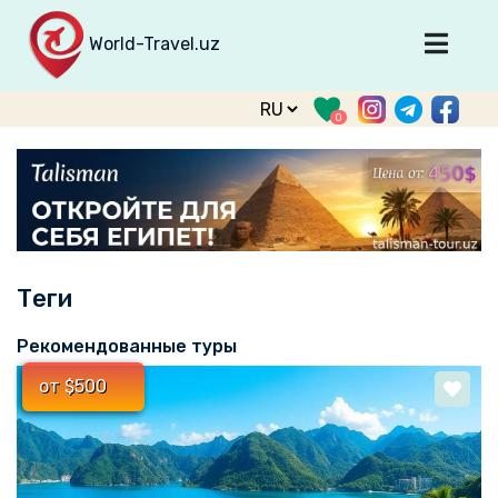
World-Travel.uz
Главная
0
Направления
Туры
Тур. фирмы
Табло прилета
Теги
О туризме
О проекте
Рекомендованные туры
Войти
от $500
Зарегистрироваться
support@world-travel.uz