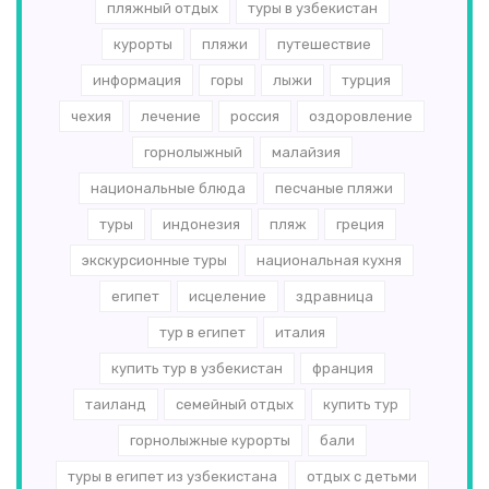
пляжный отдых
туры в узбекистан
курорты
пляжи
путешествие
информация
горы
лыжи
турция
чехия
лечение
россия
оздоровление
горнолыжный
малайзия
национальные блюда
песчаные пляжи
туры
индонезия
пляж
греция
экскурсионные туры
национальная кухня
египет
исцеление
здравница
тур в египет
италия
купить тур в узбекистан
франция
таиланд
семейный отдых
купить тур
горнолыжные курорты
бали
туры в египет из узбекистана
отдых с детьми