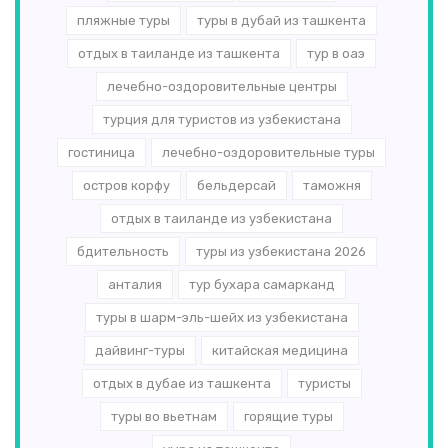
пляжные туры
туры в дубай из ташкента
отдых в таиланде из ташкента
тур в оаэ
лечебно-оздоровительные центры
турция для туристов из узбекистана
гостиница
лечебно-оздоровительные туры
остров корфу
бельдерсай
таможня
отдых в таиланде из узбекистана
бдительность
туры из узбекистана 2026
анталия
тур бухара самарканд
туры в шарм-эль-шейх из узбекистана
дайвинг-туры
китайская медицина
отдых в дубае из ташкента
туристы
туры во вьетнам
горящие туры