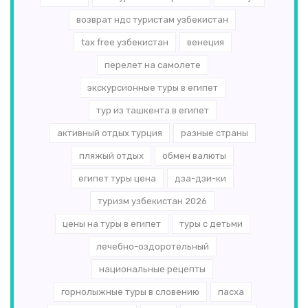
возврат ндс туристам узбекистан
tax free узбекистан
венеция
перелет на самолете
экскурсионные туры в египет
тур из ташкента в египет
активный отдых турция
разные страны
пляжый отдых
обмен валюты
египет туры цена
дза-дзи-ки
туризм узбекистан 2026
цены на туры в египет
туры с детьми
лечебно-оздоротельный
национальные рецепты
горнолыжные туры в словению
пасха