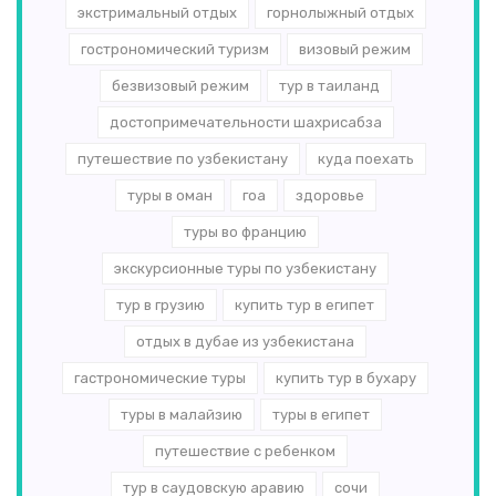
экстримальный отдых
горнолыжный отдых
гострономический туризм
визовый режим
безвизовый режим
тур в таиланд
достопримечательности шахрисабза
путешествие по узбекистану
куда поехать
туры в оман
гоа
здоровье
туры во францию
экскурсионные туры по узбекистану
тур в грузию
купить тур в египет
отдых в дубае из узбекистана
гастрономические туры
купить тур в бухару
туры в малайзию
туры в египет
путешествие с ребенком
тур в саудовскую аравию
сочи