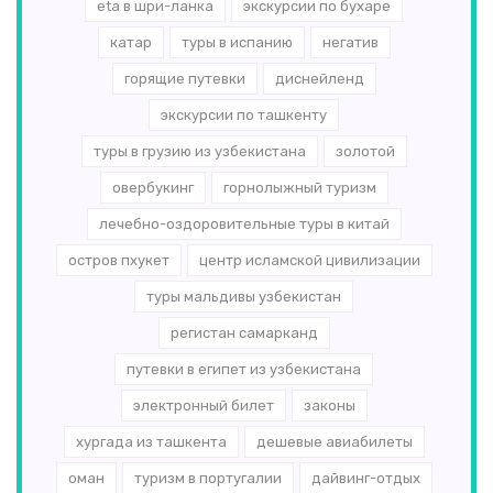
eta в шри-ланка
экскурсии по бухаре
катар
туры в испанию
негатив
горящие путевки
диснейленд
экскурсии по ташкенту
туры в грузию из узбекистана
золотой
овербукинг
горнолыжный туризм
лечебно-оздоровительные туры в китай
остров пхукет
центр исламской цивилизации
туры мальдивы узбекистан
регистан самарканд
путевки в египет из узбекистана
электронный билет
законы
хургада из ташкента
дешевые авиабилеты
оман
туризм в португалии
дайвинг-отдых