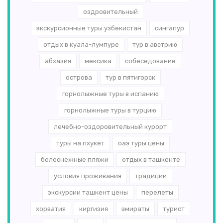
оздровительный
экскурсионные туры узбекистан
сингапур
отдых в куала-лумпуре
тур в австрию
абхазия
мексика
собеседование
острова
тур в пятигорск
горнолыжные туры в испанию
горнолыжные туры в турцию
лечебно-оздоровительный курорт
туры на пхукет
оаэ туры цены
белоснежные пляжи
отдых в ташкенте
условия проживания
традиции
экскурсии ташкент цены
перелеты
хорватия
киргизия
эмираты
турист