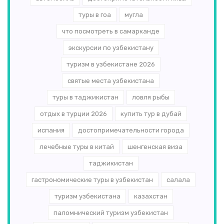
туры в гоа
мугла
что посмотреть в самарканде
экскурсии по узбекистану
туризм в узбекистане 2026
святые места узбекистана
туры в таджикистан
ловля рыбы
отдых в турции 2026
купить тур в дубай
испания
достопримечательности города
лечебные туры в китай
шенгенская виза
таджикистан
гастрономические туры в узбекистан
салала
туризм узбекистана
казахстан
паломнический туризм узбекистан