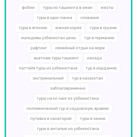
фобии
туры из ташкента в оман
жесты
туры в шри-ланка
словакия
туры в японию
южная корея
туры в грузию
мальдивы узбекистан цены
тур в германию
рафтинг
семейный отдых на море
вьетнам туры ташкент
канада
паттайя туры из узбекистана
тур в иорданию
экстремальный
тур в казахстан
заблаговременно
туры на ко чанг из узбекистана
поломнический тур в саудовскую аравию
путевка в санаторий
туры в чехию
туры в анталью из узбекистана