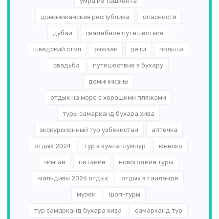
умра из ташкента
доминиканская республика
опасности
дубай
свадебное путешествие
шведский стол
рюкзак
дети
польша
свадьба
путешествие в бухару
доминиканы
отдых на море с хорошими пляжами
туры самарканд бухара хива
экскурсионный тур узбекистан
аптечка
отдых 2024
тур в куала-лумпур
юнеско
чимган
питание
новогодние туры
мальдивы 2026 отдых
отдых в таиланде
музеи
шоп-туры
тур самарканд бухара хива
самарканд тур