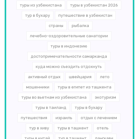
туры из узбекистана
туры в узбекистан 2026
тур в бухару
путешествие в узбекистан
страны
рыбалка
лечебно-оздоровительные санатории
туры в индонезию
достопримечательности самарканда
куда можно съездить отдохнуть
активный отдых
швейцария
лето
мошенники
туры в египет из ташкента
туры во вьетнам из узбекистана
экотуризм
туры в таиланд
туры в бухару
путешествия
израиль
отдых с лечением
тур в хиву
туры в ташкент
отель
туры в китай
тур в ташкент
лангкави