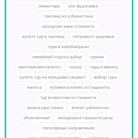
инвентарь
эль-­фуджайра
таиланд из узбекистана
экскурсии хива стоимость
купить тур в таиланд
поправить здоровье
туры в азербайджан
семейный отдых в дубае
гурман
местный менталитет
поход
туры в европу
купить тур на мальдивы ташкент
выбор тура
мальта
путёвки в египет из ташкента
тур во вьетнам из ташкента
визы в шри-ланка
египет узбекистан
облегченный
экскурсии в ташкенте цены
популярные направления