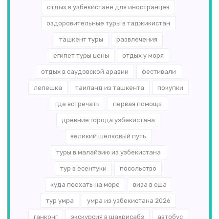
отдых в узбекистане для иностранцев
оздоровительные туры в таджикистан
ташкент туры
развлечения
египет туры цены
отдых у моря
отдых в саудовской аравии
фестивали
лепешка
таиланд из ташкента
покупки
где встречать
первая помощь
древние города узбекистана
великий шёлковый путь
туры в малайзию из узбекистана
тур в есентуки
посольство
куда поехать на море
виза в сша
тур умра
умра из узбекистана 2026
ганконг
экскурсия в шахрисабз
автобус