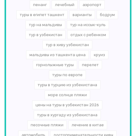
пенанг
лечебный
аэропорт
туры в египет ташкент
варианты
бодрум
тур на мальдивы
тур на иссык-куль
тур в узбекистан
отдых с ребенком
тур в хиву узбекистан
мальдивы из ташкента цена
круиз
горнолыжные туры
перелет
туры по европе
туры в турцию из узбекистана
море солнце пляжи
цены на туры в узбекистан 2026
туры в хургаду из узбекистана
песочные пляжи
лечение в китае
автомобиль
достопримечательности хивы