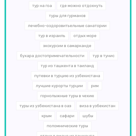
тур на гоа
где можно отдохнуть
туры для гурманов
лечебно-оздоровитьельные санатории
тур в израиль
отдых море
экскурсии в самарканде
бухара достопримечательности
тур в тунис
тур из ташкента в таиланд
путевки в турцию из узбекистана
лучшие курорты турции
рим
горнолыжные туры в чехию
туры из узбекистана в оаэ
виза в узбекистан
крым
сафари
шубы
поломнические туры
отдых в омане из ташкента