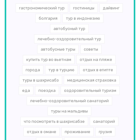
гастрономический тур
гостиницы
дайвинг
болгария
тур в индонезию
автобусный тур
лечебно-оздоровительный тур
автобусные туры
советы
купить тур во вьетнам
отдых на пляже
города
тур в турцию
отдых в египте
туры в шахрисабз
медицинская страховка
еда
поездка
оздоровительный туризм
лечебно-оздоровительный санаторий
туры на мальдивы
что посмотреть в шахрисабзе
санаторий
отдых в омане
проживание
грузия