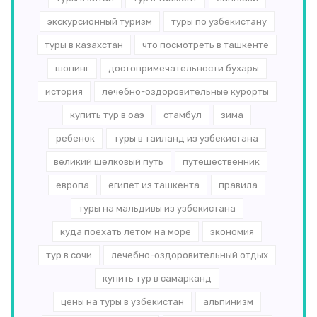
экскурсионный туризм
туры по узбекистану
туры в казахстан
что посмотреть в ташкенте
шопинг
достопримечательности бухары
история
лечебно-оздоровительные курорты
купить тур в оаэ
стамбул
зима
ребенок
туры в таиланд из узбекистана
великий шелковый путь
путешественник
европа
египет из ташкента
правила
туры на мальдивы из узбекистана
куда поехать летом на море
экономия
тур в сочи
лечебно-оздоровительный отдых
купить тур в самарканд
цены на туры в узбекистан
альпинизм