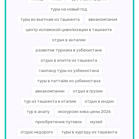
туры на новый год
туры во вьетнам из ташкента
авиакомпания
центр исламской цивилизации в ташкенте
отдых в анталии
развитие туризма в узбекистане
отдых в египте из ташкента
таиланд туры из узбекистана
туры в паттайю из узбекистана
авиакомпании
отдых в грузии
тур из ташкента в италию
отдых в индии
тур в анапу
экскурсии хива цены 2026
приобретение путевок
музей
отдых недорого
туры в хургаду из ташкента