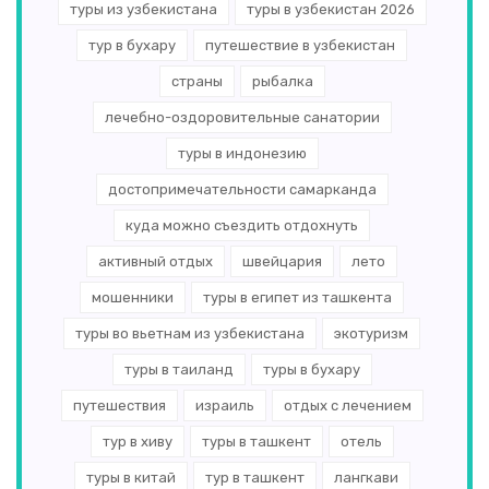
туры из узбекистана
туры в узбекистан 2026
тур в бухару
путешествие в узбекистан
страны
рыбалка
лечебно-оздоровительные санатории
туры в индонезию
достопримечательности самарканда
куда можно съездить отдохнуть
активный отдых
швейцария
лето
мошенники
туры в египет из ташкента
туры во вьетнам из узбекистана
экотуризм
туры в таиланд
туры в бухару
путешествия
израиль
отдых с лечением
тур в хиву
туры в ташкент
отель
туры в китай
тур в ташкент
лангкави