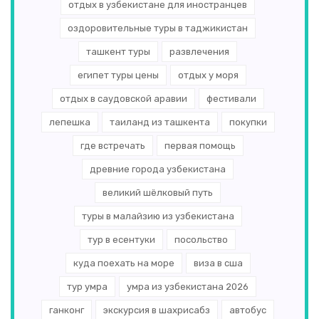
отдых в узбекистане для иностранцев
оздоровительные туры в таджикистан
ташкент туры
развлечения
египет туры цены
отдых у моря
отдых в саудовской аравии
фестивали
лепешка
таиланд из ташкента
покупки
где встречать
первая помощь
древние города узбекистана
великий шёлковый путь
туры в малайзию из узбекистана
тур в есентуки
посольство
куда поехать на море
виза в сша
тур умра
умра из узбекистана 2026
ганконг
экскурсия в шахрисабз
автобус