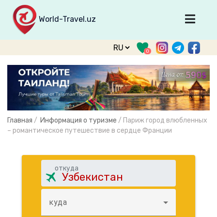
World-Travel.uz
Главная
0
Направления
Туры
Тур. фирмы
Табло прилета
Главная
/
Информация о туризме
/
Париж город влюбленных
О туризме
– романтическое путешествие в сердце Франции
О проекте
Войти
откуда
Зарегистрироваться
куда
support@world-travel.uz