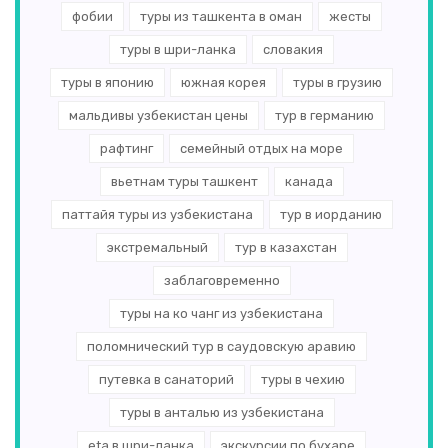
фобии
туры из ташкента в оман
жесты
туры в шри-ланка
словакия
туры в японию
южная корея
туры в грузию
мальдивы узбекистан цены
тур в германию
рафтинг
семейный отдых на море
вьетнам туры ташкент
канада
паттайя туры из узбекистана
тур в иорданию
экстремальный
тур в казахстан
заблаговременно
туры на ко чанг из узбекистана
поломнический тур в саудовскую аравию
путевка в санаторий
туры в чехию
туры в анталью из узбекистана
eta в шри-ланка
экскурсии по бухаре