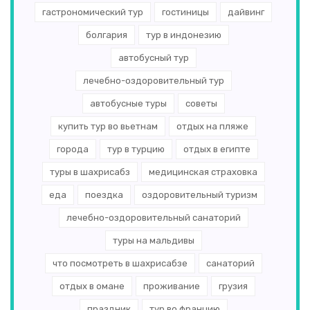
гастрономический тур
гостиницы
дайвинг
болгария
тур в индонезию
автобусный тур
лечебно-оздоровительный тур
автобусные туры
советы
купить тур во вьетнам
отдых на пляже
города
тур в турцию
отдых в египте
туры в шахрисабз
медицинская страховка
еда
поездка
оздоровительный туризм
лечебно-оздоровительный санаторий
туры на мальдивы
что посмотреть в шахрисабзе
санаторий
отдых в омане
проживание
грузия
праздник
тур во францию