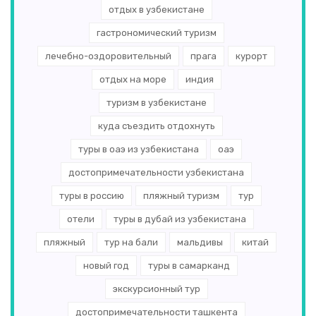
отдых в узбекистане
гастрономический туризм
лечебно-оздоровительный
прага
курорт
отдых на море
индия
туризм в узбекистане
куда съездить отдохнуть
туры в оаэ из узбекистана
оаэ
достопримечательности узбекистана
туры в россию
пляжный туризм
тур
отели
туры в дубай из узбекистана
пляжный
тур на бали
мальдивы
китай
новый год
туры в самарканд
экскурсионный тур
достопримечательности ташкента