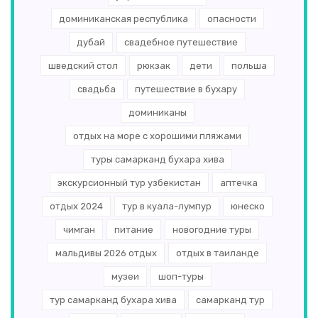
доминиканская республика
опасности
дубай
свадебное путешествие
шведский стол
рюкзак
дети
польша
свадьба
путешествие в бухару
доминиканы
отдых на море с хорошими пляжами
туры самарканд бухара хива
экскурсионный тур узбекистан
аптечка
отдых 2024
тур в куала-лумпур
юнеско
чимган
питание
новогодние туры
мальдивы 2026 отдых
отдых в таиланде
музеи
шоп-туры
тур самарканд бухара хива
самарканд тур