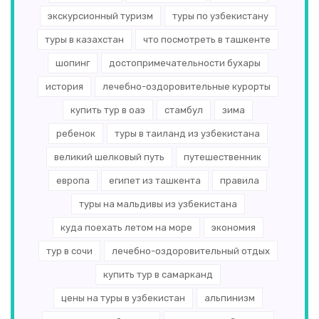
экскурсионный туризм
туры по узбекистану
туры в казахстан
что посмотреть в ташкенте
шопинг
достопримечательности бухары
история
лечебно-оздоровительные курорты
купить тур в оаэ
стамбул
зима
ребенок
туры в таиланд из узбекистана
великий шелковый путь
путешественник
европа
египет из ташкента
правила
туры на мальдивы из узбекистана
куда поехать летом на море
экономия
тур в сочи
лечебно-оздоровительный отдых
купить тур в самарканд
цены на туры в узбекистан
альпинизм