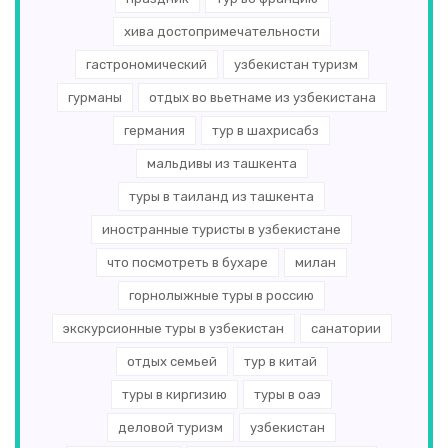
хива достопримечательности
гастрономический
узбекистан туризм
гурманы
отдых во вьетнаме из узбекистана
германия
тур в шахрисабз
мальдивы из ташкента
туры в таиланд из ташкента
иностранные туристы в узбекистане
что посмотреть в бухаре
милан
горнолыжные туры в россию
экскурсионные туры в узбекистан
санатории
отдых семьей
тур в китай
туры в киргизию
туры в оаэ
деловой туризм
узбекистан