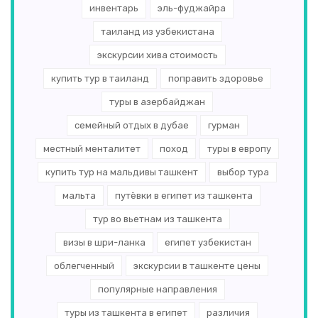
инвентарь
эль-­фуджайра
таиланд из узбекистана
экскурсии хива стоимость
купить тур в таиланд
поправить здоровье
туры в азербайджан
семейный отдых в дубае
гурман
местный менталитет
поход
туры в европу
купить тур на мальдивы ташкент
выбор тура
мальта
путёвки в египет из ташкента
тур во вьетнам из ташкента
визы в шри-ланка
египет узбекистан
облегченный
экскурсии в ташкенте цены
популярные направления
туры из ташкента в египет
различия