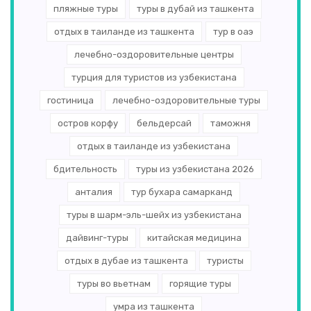
пляжные туры
туры в дубай из ташкента
отдых в таиланде из ташкента
тур в оаэ
лечебно-оздоровительные центры
турция для туристов из узбекистана
гостиница
лечебно-оздоровительные туры
остров корфу
бельдерсай
таможня
отдых в таиланде из узбекистана
бдительность
туры из узбекистана 2026
анталия
тур бухара самарканд
туры в шарм-эль-шейх из узбекистана
дайвинг-туры
китайская медицина
отдых в дубае из ташкента
туристы
туры во вьетнам
горящие туры
умра из ташкента