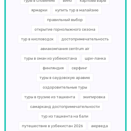
туры в словению
вино
карловы вары
ярмарки
купить тур в малайзию
правильный выбор
открытие горнолыжного сезона
тур в кисловодск
достопримечательность
авиакомпания centrum air
туры в оман из узбекистана
шри-ланка
финляндия
серфинг
туры в саудовскую аравию
оздоровительные туры
туры в грузию из ташкента
экипировка
самарканд достопримечательности
тур из ташкента на бали
путешествие в узбекистан 2026
аюрведа