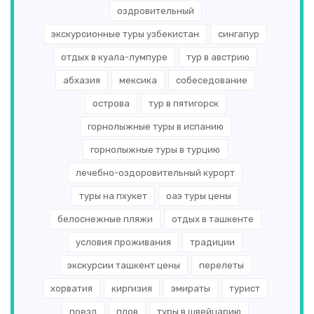
оздровительный
экскурсионные туры узбекистан
сингапур
отдых в куала-лумпуре
тур в австрию
абхазия
мексика
собеседование
острова
тур в пятигорск
горнолыжные туры в испанию
горнолыжные туры в турцию
лечебно-оздоровительный курорт
туры на пхукет
оаэ туры цены
белоснежные пляжи
отдых в ташкенте
условия проживания
традиции
экскурсии ташкент цены
перелеты
хорватия
киргизия
эмираты
турист
поезд
плов
туры в швейцарию