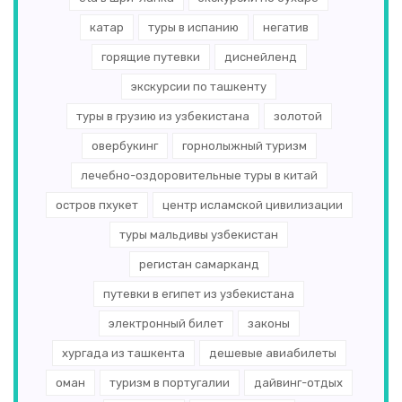
катар
туры в испанию
негатив
горящие путевки
диснейленд
экскурсии по ташкенту
туры в грузию из узбекистана
золотой
овербукинг
горнолыжный туризм
лечебно-оздоровительные туры в китай
остров пхукет
центр исламской цивилизации
туры мальдивы узбекистан
регистан самарканд
путевки в египет из узбекистана
электронный билет
законы
хургада из ташкента
дешевые авиабилеты
оман
туризм в португалии
дайвинг-отдых