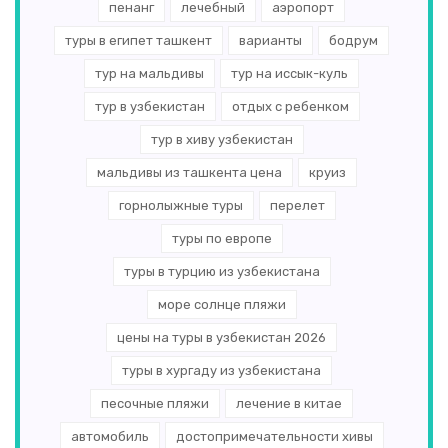
пенанг
лечебный
аэропорт
туры в египет ташкент
варианты
бодрум
тур на мальдивы
тур на иссык-куль
тур в узбекистан
отдых с ребенком
тур в хиву узбекистан
мальдивы из ташкента цена
круиз
горнолыжные туры
перелет
туры по европе
туры в турцию из узбекистана
море солнце пляжи
цены на туры в узбекистан 2026
туры в хургаду из узбекистана
песочные пляжи
лечение в китае
автомобиль
достопримечательности хивы