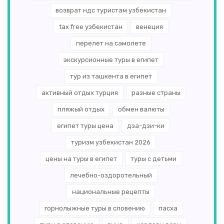
возврат ндс туристам узбекистан
tax free узбекистан
венеция
перелет на самолете
экскурсионные туры в египет
тур из ташкента в египет
активный отдых турция
разные страны
пляжый отдых
обмен валюты
египет туры цена
дза-дзи-ки
туризм узбекистан 2026
цены на туры в египет
туры с детьми
лечебно-оздоротельный
национальные рецепты
горнолыжные туры в словению
пасха