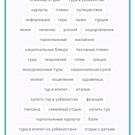
курорты
пляжи
путешествие
информация
горы
лыжи
турция
чехия
лечение
россия
оздоровление
горнолыжный
малайзия
национальные блюда
песчаные пляжи
туры
индонезия
пляж
греция
экскурсионные туры
национальная кухня
египет
исцеление
здравница
тур в египет
италия
купить тур в узбекистан
франция
таиланд
семейный отдых
купить тур
горнолыжные курорты
бали
туры в египет из узбекистана
отдых с детьми