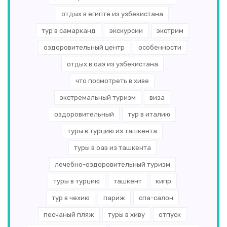
отдых в египте из узбекистана
тур в самарканд
экскурсии
экстрим
оздоровительный центр
особенности
отдых в оаэ из узбекистана
что посмотреть в хиве
экстремальный туризм
виза
оздоровительный
тур в италию
туры в турцию из ташкента
туры в оаэ из ташкента
лечебно-оздоровительный туризм
туры в турцию
ташкент
кипр
тур в чехию
париж
спа-салон
песчаный пляж
туры в хиву
отпуск