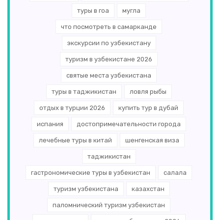
туры в гоа
мугла
что посмотреть в самарканде
экскурсии по узбекистану
туризм в узбекистане 2026
святые места узбекистана
туры в таджикистан
ловля рыбы
отдых в турции 2026
купить тур в дубай
испания
достопримечательности города
лечебные туры в китай
шенгенская виза
таджикистан
гастрономические туры в узбекистан
салала
туризм узбекистана
казахстан
паломнический туризм узбекистан