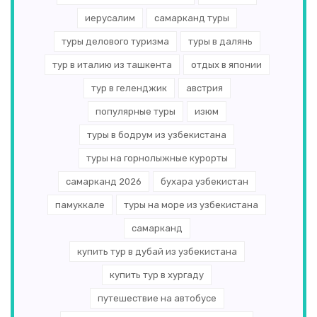
иерусалим
самарканд туры
туры делового туризма
туры в далянь
тур в италию из ташкента
отдых в японии
тур в геленджик
австрия
популярные туры
изюм
туры в бодрум из узбекистана
туры на горнолыжные курорты
самарканд 2026
бухара узбекистан
памуккале
туры на море из узбекистана
самарканд
купить тур в дубай из узбекистана
купить тур в хургаду
путешествие на автобусе