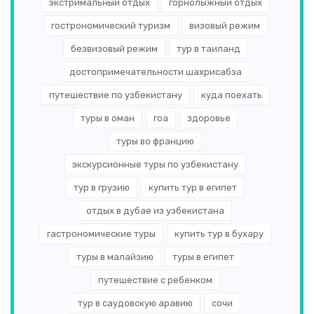
экстримальный отдых
горнолыжный отдых
гострономический туризм
визовый режим
безвизовый режим
тур в таиланд
достопримечательности шахрисабза
путешествие по узбекистану
куда поехать
туры в оман
гоа
здоровье
туры во францию
экскурсионные туры по узбекистану
тур в грузию
купить тур в египет
отдых в дубае из узбекистана
гастрономические туры
купить тур в бухару
туры в малайзию
туры в египет
путешествие с ребенком
тур в саудовскую аравию
сочи