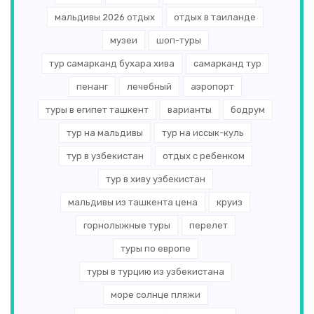
мальдивы 2026 отдых
отдых в таиланде
музеи
шоп-туры
тур самарканд бухара хива
самарканд тур
пенанг
лечебный
аэропорт
туры в египет ташкент
варианты
бодрум
тур на мальдивы
тур на иссык-куль
тур в узбекистан
отдых с ребенком
тур в хиву узбекистан
мальдивы из ташкента цена
круиз
горнолыжные туры
перелет
туры по европе
туры в турцию из узбекистана
море солнце пляжи