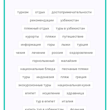
туризм
отдых
достопримечательности
рекомендации
узбекистан
пляжный отдых
туры в узбекистан
курорты
пляжи
путешествие
информация
горы
лыжи
турция
чехия
лечение
россия
оздоровление
горнолыжный
малайзия
национальные блюда
песчаные пляжи
туры
индонезия
пляж
греция
экскурсионные туры
национальная кухня
египет
исцеление
здравница
тур в египет
италия
купить тур в узбекистан
франция