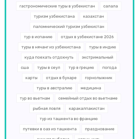
гастрономические туры в узбекистан
салала
туризм узбекистана
казахстан
паломнический туризм узбекистан
тур в испанию
отдых в узбекистане 2026
туры в нячанг из узбекистана
туры в индию
куда поехать отдохнуть
экстримальный
сша
туры в сеул
тур в грецию
погода
карты
отдых в бухаре
горнолыжник
туры в австралию
медицина
тур во вьетнам
семейный отдых во вьетнаме
рыбная ловля
каракалпакистан
тур из ташкента во францию
путевки в оаэ из ташкента
празднование