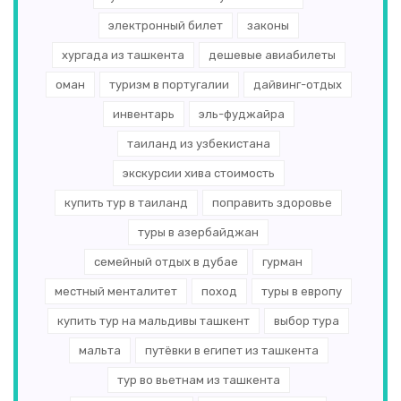
электронный билет
законы
хургада из ташкента
дешевые авиабилеты
оман
туризм в португалии
дайвинг-отдых
инвентарь
эль-­фуджайра
таиланд из узбекистана
экскурсии хива стоимость
купить тур в таиланд
поправить здоровье
туры в азербайджан
семейный отдых в дубае
гурман
местный менталитет
поход
туры в европу
купить тур на мальдивы ташкент
выбор тура
мальта
путёвки в египет из ташкента
тур во вьетнам из ташкента