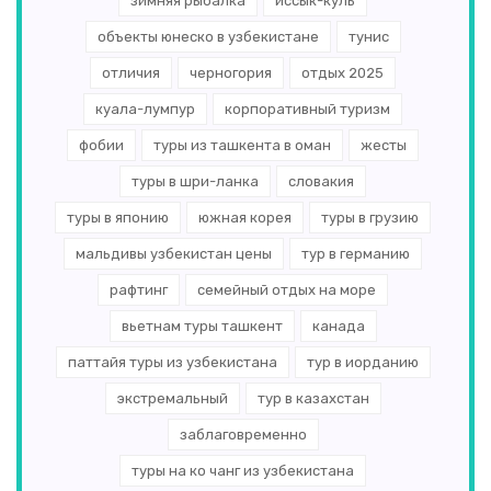
зимняя рыбалка
иссык-куль
объекты юнеско в узбекистане
тунис
отличия
черногория
отдых 2025
куала-лумпур
корпоративный туризм
фобии
туры из ташкента в оман
жесты
туры в шри-ланка
словакия
туры в японию
южная корея
туры в грузию
мальдивы узбекистан цены
тур в германию
рафтинг
семейный отдых на море
вьетнам туры ташкент
канада
паттайя туры из узбекистана
тур в иорданию
экстремальный
тур в казахстан
заблаговременно
туры на ко чанг из узбекистана