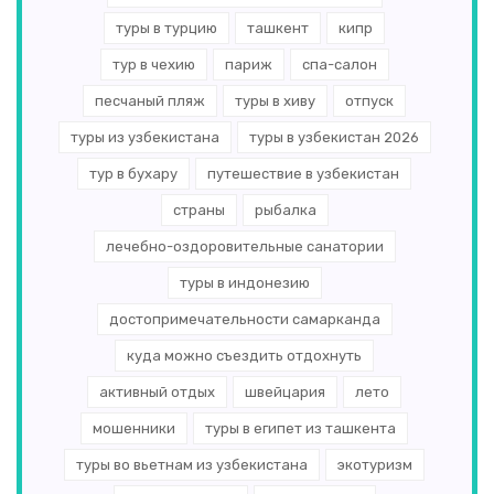
туры в турцию
ташкент
кипр
тур в чехию
париж
спа-салон
песчаный пляж
туры в хиву
отпуск
туры из узбекистана
туры в узбекистан 2026
тур в бухару
путешествие в узбекистан
страны
рыбалка
лечебно-оздоровительные санатории
туры в индонезию
достопримечательности самарканда
куда можно съездить отдохнуть
активный отдых
швейцария
лето
мошенники
туры в египет из ташкента
туры во вьетнам из узбекистана
экотуризм