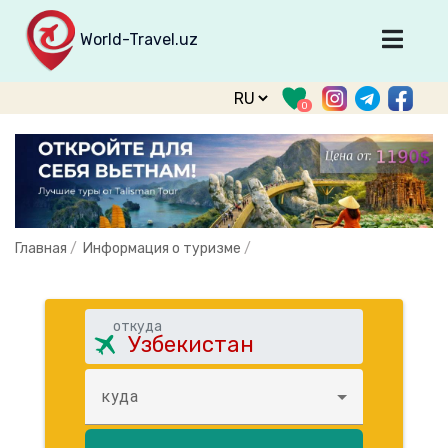
World-Travel.uz
Главная
0
Направления
Туры
Тур. фирмы
Табло прилета
Главная
/
Информация о туризме
/
О туризме
О проекте
откуда
Войти
Зарегистрироваться
куда
support@world-travel.uz