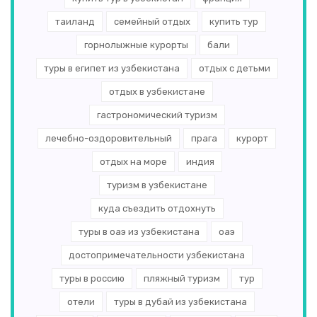
таиланд
семейный отдых
купить тур
горнолыжные курорты
бали
туры в египет из узбекистана
отдых с детьми
отдых в узбекистане
гастрономический туризм
лечебно-оздоровительный
прага
курорт
отдых на море
индия
туризм в узбекистане
куда съездить отдохнуть
туры в оаэ из узбекистана
оаэ
достопримечательности узбекистана
туры в россию
пляжный туризм
тур
отели
туры в дубай из узбекистана