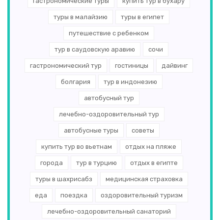
гастрономические туры
купить тур в бухару
туры в малайзию
туры в египет
путешествие с ребенком
тур в саудовскую аравию
сочи
гастрономический тур
гостиницы
дайвинг
болгария
тур в индонезию
автобусный тур
лечебно-оздоровительный тур
автобусные туры
советы
купить тур во вьетнам
отдых на пляже
города
тур в турцию
отдых в египте
туры в шахрисабз
медицинская страховка
еда
поездка
оздоровительный туризм
лечебно-оздоровительный санаторий