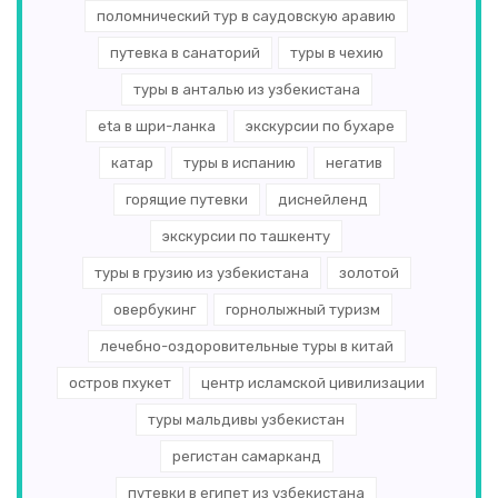
поломнический тур в саудовскую аравию
путевка в санаторий
туры в чехию
туры в анталью из узбекистана
eta в шри-ланка
экскурсии по бухаре
катар
туры в испанию
негатив
горящие путевки
диснейленд
экскурсии по ташкенту
туры в грузию из узбекистана
золотой
овербукинг
горнолыжный туризм
лечебно-оздоровительные туры в китай
остров пхукет
центр исламской цивилизации
туры мальдивы узбекистан
регистан самарканд
путевки в египет из узбекистана