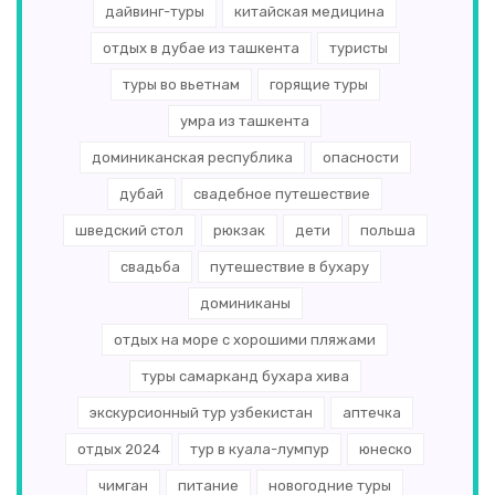
дайвинг-туры
китайская медицина
отдых в дубае из ташкента
туристы
туры во вьетнам
горящие туры
умра из ташкента
доминиканская республика
опасности
дубай
свадебное путешествие
шведский стол
рюкзак
дети
польша
свадьба
путешествие в бухару
доминиканы
отдых на море с хорошими пляжами
туры самарканд бухара хива
экскурсионный тур узбекистан
аптечка
отдых 2024
тур в куала-лумпур
юнеско
чимган
питание
новогодние туры