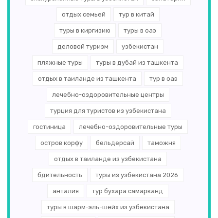
отдых семьей
тур в китай
туры в киргизию
туры в оаэ
деловой туризм
узбекистан
пляжные туры
туры в дубай из ташкента
отдых в таиланде из ташкента
тур в оаэ
лечебно-оздоровительные центры
турция для туристов из узбекистана
гостиница
лечебно-оздоровительные туры
остров корфу
бельдерсай
таможня
отдых в таиланде из узбекистана
бдительность
туры из узбекистана 2026
анталия
тур бухара самарканд
туры в шарм-эль-шейх из узбекистана