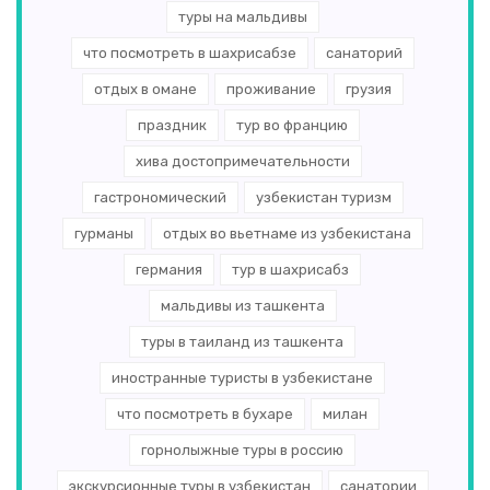
туры на мальдивы
что посмотреть в шахрисабзе
санаторий
отдых в омане
проживание
грузия
праздник
тур во францию
хива достопримечательности
гастрономический
узбекистан туризм
гурманы
отдых во вьетнаме из узбекистана
германия
тур в шахрисабз
мальдивы из ташкента
туры в таиланд из ташкента
иностранные туристы в узбекистане
что посмотреть в бухаре
милан
горнолыжные туры в россию
экскурсионные туры в узбекистан
санатории