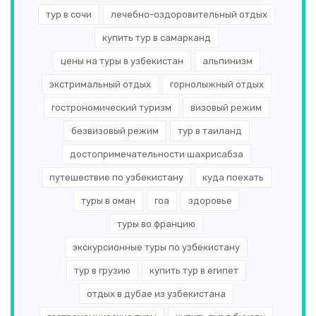
тур в сочи
лечебно-оздоровительный отдых
купить тур в самарканд
цены на туры в узбекистан
альпинизм
экстримальный отдых
горнолыжный отдых
гострономический туризм
визовый режим
безвизовый режим
тур в таиланд
достопримечательности шахрисабза
путешествие по узбекистану
куда поехать
туры в оман
гоа
здоровье
туры во францию
экскурсионные туры по узбекистану
тур в грузию
купить тур в египет
отдых в дубае из узбекистана