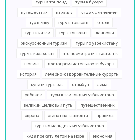
туры в таиланд
туры в бухару
путешествия
израиль
отдых с лечением
тур в хиву
туры в ташкент
отель
туры в китай
тур в ташкент
лангкави
экскурсионный туризм
туры по узбекистану
туры в казахстан
что посмотреть в ташкенте
шопинг
достопримечательности бухары
история
лечебно-оздоровительные курорты
купить тур в оаэ
стамбул
зима
ребенок
туры в таиланд из узбекистана
великий шелковый путь
путешественник
европа
египет из ташкента
правила
туры на мальдивы из узбекистана
куда поехать летом на море
экономия