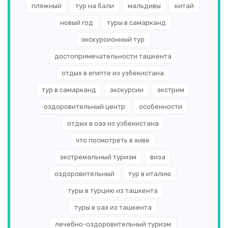
пляжный
тур на бали
мальдивы
китай
новый год
туры в самарканд
экскурсионный тур
достопримечательности ташкента
отдых в египте из узбекистана
тур в самарканд
экскурсии
экстрим
оздоровительный центр
особенности
отдых в оаэ из узбекистана
что посмотреть в хиве
экстремальный туризм
виза
оздоровительный
тур в италию
туры в турцию из ташкента
туры в оаэ из ташкента
лечебно-оздоровительный туризм