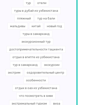
тур
отели
туры в дубай из узбекистана
пляжный
тур на бали
мальдивы
китай
новый год
туры в самарканд
экскурсионный тур
достопримечательности ташкента
отдых в египте из узбекистана
тур в самарканд
экскурсии
экстрим
оздоровительный центр
особенности
отдых в оаэ из узбекистана
что посмотреть в хиве
экстремальный туризм
виза