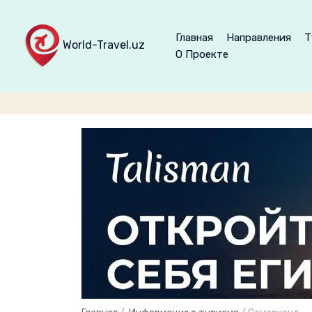
Главная
Направления
Т
World-Travel.uz
О Проекте