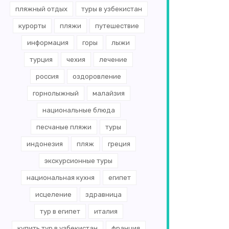
пляжный отдых
туры в узбекистан
курорты
пляжи
путешествие
информация
горы
лыжи
турция
чехия
лечение
россия
оздоровление
горнолыжный
малайзия
национальные блюда
песчаные пляжи
туры
индонезия
пляж
греция
экскурсионные туры
национальная кухня
египет
исцеление
здравница
тур в египет
италия
купить тур в узбекистан
франция