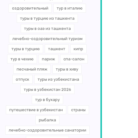
оздоровительный
тур в италию
туры в турцию из ташкента
туры в оаэ из ташкента
лечебно-оздоровительный туризм
туры в турцию
ташкент
кипр
тур в чехию
париж
спа-салон
песчаный пляж
туры в хиву
отпуск
туры из узбекистана
туры в узбекистан 2026
тур в бухару
путешествие в узбекистан
страны
рыбалка
лечебно-оздоровительные санатории