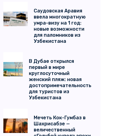
Саудовская Аравия
ввела многократную
умра-визу на 1 год:
новые возможности
для паломников из
Узбекистана
В Дубае открылся
первый в мире
круглосуточный
женский пляж: новая
достопримечательность
для туристов из
Узбекистана
Мечеть Кок-Гумбаз в
Шахрисабзе —
величественный
«Голубой купол» эпохи