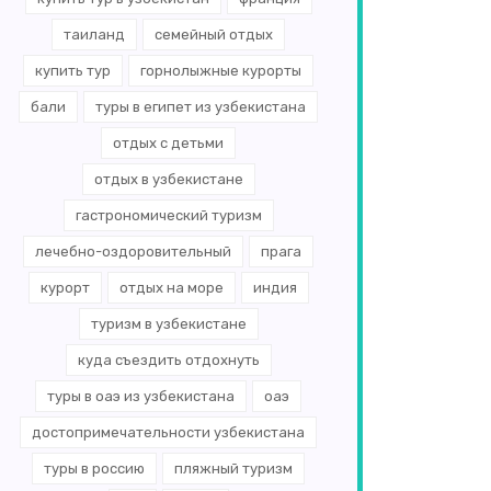
таиланд
семейный отдых
купить тур
горнолыжные курорты
бали
туры в египет из узбекистана
отдых с детьми
отдых в узбекистане
гастрономический туризм
лечебно-оздоровительный
прага
курорт
отдых на море
индия
туризм в узбекистане
куда съездить отдохнуть
туры в оаэ из узбекистана
оаэ
достопримечательности узбекистана
туры в россию
пляжный туризм