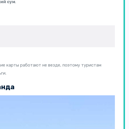
ий сум
.
ие карты работают не везде, поэтому туристам
ги.
анда