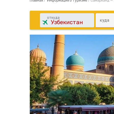
Главная
/
Информация о туризме
/
Самарканд — 
откуда
куда