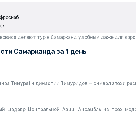
Афросиаб
де
сервиса делают тур в Самарканд удобным даже для коро
сти Самарканда за 1 день
ира Тимура) и династии Тимуридов — символ эпохи рас
ный шедевр Центральной Азии. Ансамбль из трёх мед