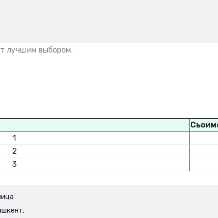
т лучшим выбором.
Сьоим
1
2
3
ница
ашкент.