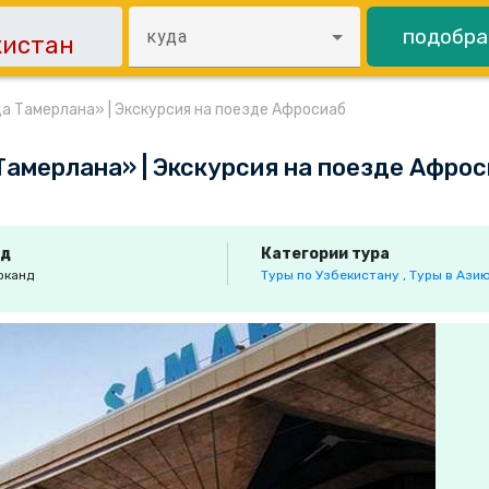
подобра
куда
а Тамерлана» | Экскурсия на поезде Афросиаб
Тамерлана» | Экскурсия на поезде Афро
од
Категории тура
рканд
Туры по Узбекистану ,
Туры в Азию