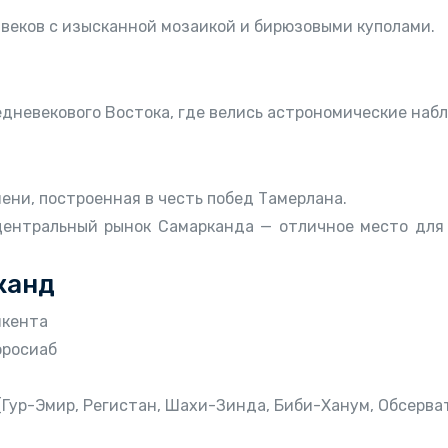
 веков с изысканной мозаикой и бирюзовыми куполами.
дневекового Востока, где велись астрономические набл
ени, построенная в честь побед Тамерлана.
центральный рынок Самарканда — отличное место для 
канд
шкента
фросиаб
(Гур-Эмир, Регистан, Шахи-Зинда, Биби-Ханум, Обсерват