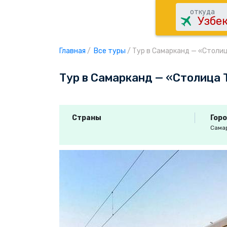
откуда
Главная
/
Все туры
/
Тур в Самарканд — «Столиц
Тур в Самарканд — «Столица 
Страны
Гор
Сама