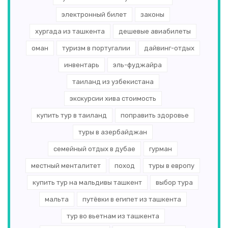
электронный билет
законы
хургада из ташкента
дешевые авиабилеты
оман
туризм в португалии
дайвинг-отдых
инвентарь
эль-­фуджайра
таиланд из узбекистана
экскурсии хива стоимость
купить тур в таиланд
поправить здоровье
туры в азербайджан
семейный отдых в дубае
гурман
местный менталитет
поход
туры в европу
купить тур на мальдивы ташкент
выбор тура
мальта
путёвки в египет из ташкента
тур во вьетнам из ташкента