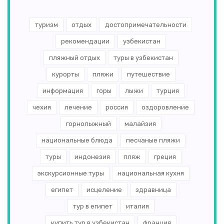
туризм
отдых
достопримечательности
рекомендации
узбекистан
пляжный отдых
туры в узбекистан
курорты
пляжи
путешествие
информация
горы
лыжи
турция
чехия
лечение
россия
оздоровление
горнолыжный
малайзия
национальные блюда
песчаные пляжи
туры
индонезия
пляж
греция
экскурсионные туры
национальная кухня
египет
исцеление
здравница
тур в египет
италия
купить тур в узбекистан
франция