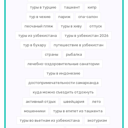
туры в турцию
ташкент
кипр
тур в чехию
париж
спа-салон
песчаный пляж
туры в хиву
отпуск
туры из узбекистана
туры в узбекистан 2026
тур в бухару
путешествие в узбекистан
страны
рыбалка
лечебно-оздоровительные санатории
туры в индонезию
достопримечательности самарканда
куда можно съездить отдохнуть
активный отдых
швейцария
лето
мошенники
туры в египет из ташкента
туры во вьетнам из узбекистана
экотуризм