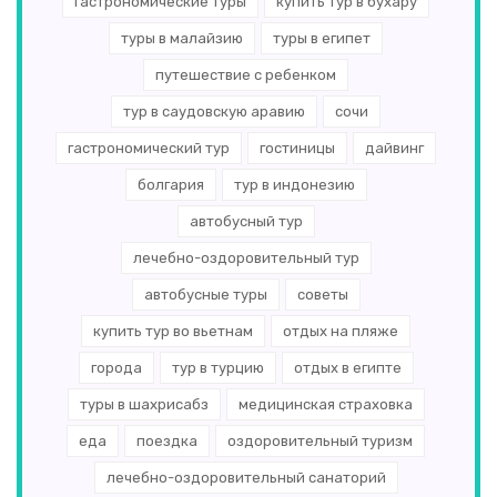
гастрономические туры
купить тур в бухару
туры в малайзию
туры в египет
путешествие с ребенком
тур в саудовскую аравию
сочи
гастрономический тур
гостиницы
дайвинг
болгария
тур в индонезию
автобусный тур
лечебно-оздоровительный тур
автобусные туры
советы
купить тур во вьетнам
отдых на пляже
города
тур в турцию
отдых в египте
туры в шахрисабз
медицинская страховка
еда
поездка
оздоровительный туризм
лечебно-оздоровительный санаторий