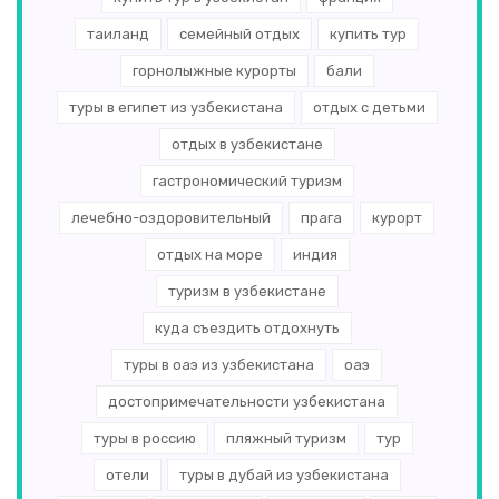
таиланд
семейный отдых
купить тур
горнолыжные курорты
бали
туры в египет из узбекистана
отдых с детьми
отдых в узбекистане
гастрономический туризм
лечебно-оздоровительный
прага
курорт
отдых на море
индия
туризм в узбекистане
куда съездить отдохнуть
туры в оаэ из узбекистана
оаэ
достопримечательности узбекистана
туры в россию
пляжный туризм
тур
отели
туры в дубай из узбекистана