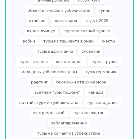
зимняя рыбалка
иссык-куль
объекты юнеско в узбекистане
тунис
отличия
черногория
отдых 2025
куала-лумпур
корпоративный туризм
фобии
туры из ташкента в оман
жесты
туры в шри-ланка
словакия
туры в японию
южная корея
туры в грузию
мальдивы узбекистан цены
тур в германию
рафтинг
семейный отдых на море
вьетнам туры ташкент
канада
паттайя туры из узбекистана
тур в иорданию
экстремальный
тур в казахстан
заблаговременно
туры на ко чанг из узбекистана