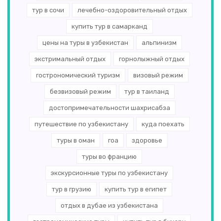
тур в сочи
лечебно-оздоровительный отдых
купить тур в самарканд
цены на туры в узбекистан
альпинизм
экстримальный отдых
горнолыжный отдых
гострономический туризм
визовый режим
безвизовый режим
тур в таиланд
достопримечательности шахрисабза
путешествие по узбекистану
куда поехать
туры в оман
гоа
здоровье
туры во францию
экскурсионные туры по узбекистану
тур в грузию
купить тур в египет
отдых в дубае из узбекистана