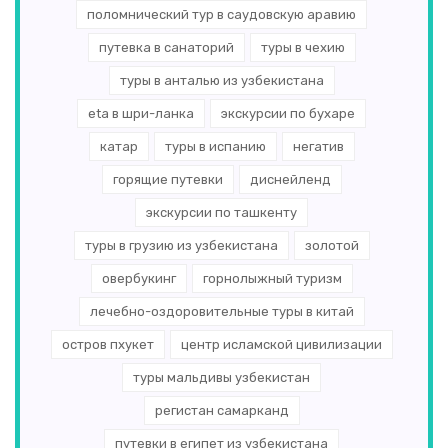
поломнический тур в саудовскую аравию
путевка в санаторий
туры в чехию
туры в анталью из узбекистана
eta в шри-ланка
экскурсии по бухаре
катар
туры в испанию
негатив
горящие путевки
диснейленд
экскурсии по ташкенту
туры в грузию из узбекистана
золотой
овербукинг
горнолыжный туризм
лечебно-оздоровительные туры в китай
остров пхукет
центр исламской цивилизации
туры мальдивы узбекистан
регистан самарканд
путевки в египет из узбекистана