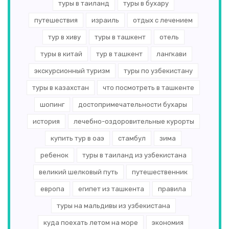
туры в таиланд
туры в бухару
путешествия
израиль
отдых с лечением
тур в хиву
туры в ташкент
отель
туры в китай
тур в ташкент
лангкави
экскурсионный туризм
туры по узбекистану
туры в казахстан
что посмотреть в ташкенте
шопинг
достопримечательности бухары
история
лечебно-оздоровительные курорты
купить тур в оаэ
стамбул
зима
ребенок
туры в таиланд из узбекистана
великий шелковый путь
путешественник
европа
египет из ташкента
правила
туры на мальдивы из узбекистана
куда поехать летом на море
экономия