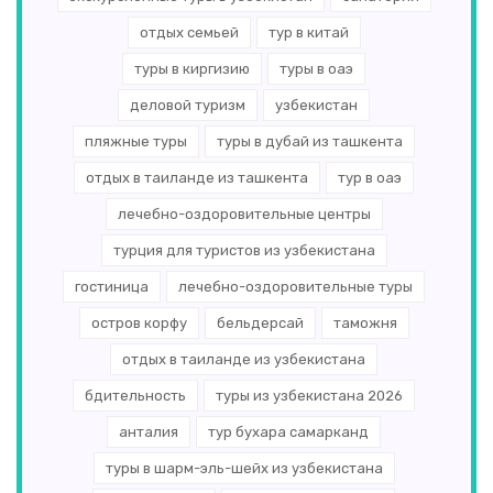
отдых семьей
тур в китай
туры в киргизию
туры в оаэ
деловой туризм
узбекистан
пляжные туры
туры в дубай из ташкента
отдых в таиланде из ташкента
тур в оаэ
лечебно-оздоровительные центры
турция для туристов из узбекистана
гостиница
лечебно-оздоровительные туры
остров корфу
бельдерсай
таможня
отдых в таиланде из узбекистана
бдительность
туры из узбекистана 2026
анталия
тур бухара самарканд
туры в шарм-эль-шейх из узбекистана