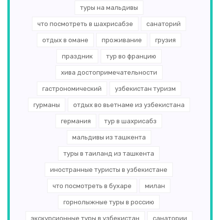
туры на мальдивы
что посмотреть в шахрисабзе
санаторий
отдых в омане
проживание
грузия
праздник
тур во францию
хива достопримечательности
гастрономический
узбекистан туризм
гурманы
отдых во вьетнаме из узбекистана
германия
тур в шахрисабз
мальдивы из ташкента
туры в таиланд из ташкента
иностранные туристы в узбекистане
что посмотреть в бухаре
милан
горнолыжные туры в россию
экскурсионные туры в узбекистан
санатории