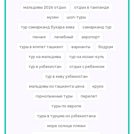
мальдивы 2026 отдых
отдых в таиланде
музеи
шоп-туры
тур самарканд бухара хива
самарканд тур
пенанг
лечебный
аэропорт
туры в египет ташкент
варианты
бодрум
тур на мальдивы
тур на иссык-куль
тур в узбекистан
отдых с ребенком
тур в хиву узбекистан
мальдивы из ташкента цена
круиз
горнолыжные туры
перелет
туры по европе
туры в турцию из узбекистана
море солнце пляжи