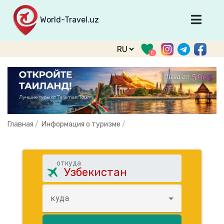
World-Travel.uz
Главная
0
Направления
Туры
Тур. фирмы
Табло прилета
Главная
/
Информация о туризме
/
О туризме
О проекте
откуда
Войти
Зарегистрироваться
куда
support@world-travel.uz