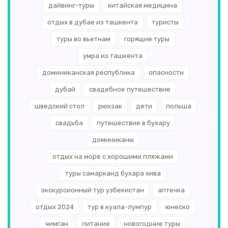
дайвинг-туры
китайская медицина
отдых в дубае из ташкента
туристы
туры во вьетнам
горящие туры
умра из ташкента
доминиканская республика
опасности
дубай
свадебное путешествие
шведский стол
рюкзак
дети
польша
свадьба
путешествие в бухару
доминиканы
отдых на море с хорошими пляжами
туры самарканд бухара хива
экскурсионный тур узбекистан
аптечка
отдых 2024
тур в куала-лумпур
юнеско
чимган
питание
новогодние туры