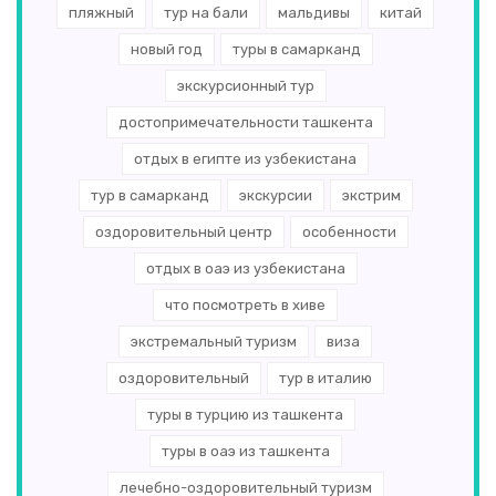
пляжный
тур на бали
мальдивы
китай
новый год
туры в самарканд
экскурсионный тур
достопримечательности ташкента
отдых в египте из узбекистана
тур в самарканд
экскурсии
экстрим
оздоровительный центр
особенности
отдых в оаэ из узбекистана
что посмотреть в хиве
экстремальный туризм
виза
оздоровительный
тур в италию
туры в турцию из ташкента
туры в оаэ из ташкента
лечебно-оздоровительный туризм