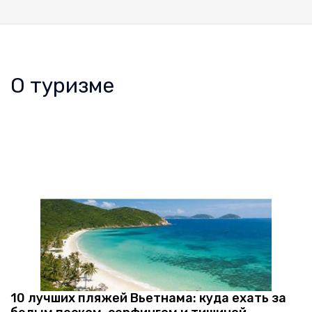
О туризме
10 лучших пляжей Вьетнама: куда ехать за