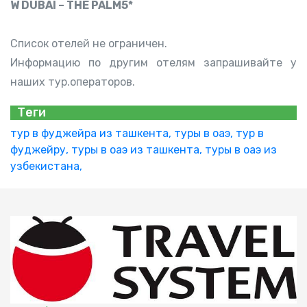
W DUBAI – THE PALM5*
Список отелей не ограничен.
Информацию по другим отелям запрашивайте у
наших тур.операторов.
Теги
тур в фуджейра из ташкента,
туры в оаэ,
тур в
фуджейру,
туры в оаэ из ташкента,
туры в оаэ из
узбекистана,