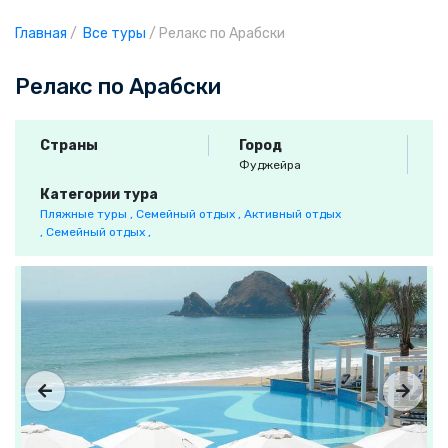
Главная
/
Все туры
/
Релакс по Арабски
Релакс по Арабски
Страны
Город
Фуджейра
Категории тура
Пляжные туры ,
Семейный отдых ,
Активный отдых
,
Семейный отдых ,