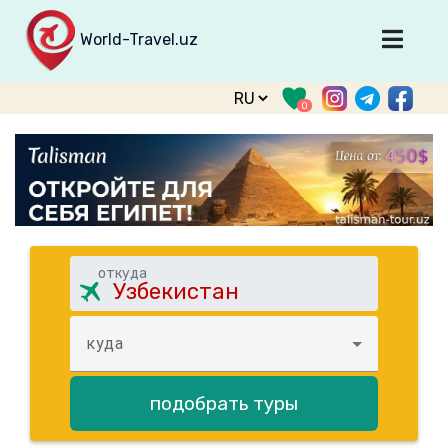
World-Travel.uz
Главная
0
Направления
Туры
Тур. фирмы
Табло прилета
О туризме
откуда
О проекте
куда
Войти
Зарегистрироваться
подобрать туры
support@world-travel.uz