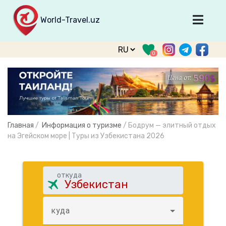
World-Travel.uz
Главная
0
Направления
Туры
Тур. фирмы
Табло прилета
Главная
/
Информация о туризме
/
Бодрум — элитный отдых
О туризме
на Эгейском море | Туры из Узбекистана 2026
О проекте
Войти
откуда
Зарегистрироваться
куда
support@world-travel.uz