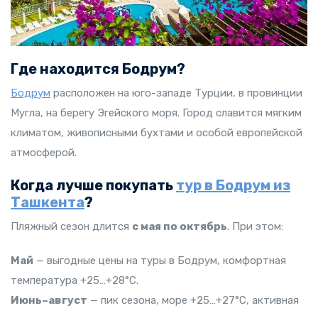
Где находится Бодрум?
Бодрум
расположен на юго-западе Турции, в провинции
Мугла, на берегу Эгейского моря. Город славится мягким
климатом, живописными бухтами и особой европейской
атмосферой.
Когда лучше покупать
тур в Бодрум из
Ташкента
?
Пляжный сезон длится
с мая по октябрь
. При этом:
Май
— выгодные цены на туры в Бодрум, комфортная
температура +25…+28°C.
Июнь–август
— пик сезона, море +25…+27°C, активная