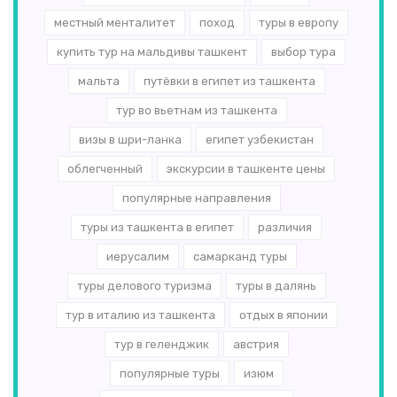
местный менталитет
поход
туры в европу
купить тур на мальдивы ташкент
выбор тура
мальта
путёвки в египет из ташкента
тур во вьетнам из ташкента
визы в шри-ланка
египет узбекистан
облегченный
экскурсии в ташкенте цены
популярные направления
туры из ташкента в египет
различия
иерусалим
самарканд туры
туры делового туризма
туры в далянь
тур в италию из ташкента
отдых в японии
тур в геленджик
австрия
популярные туры
изюм