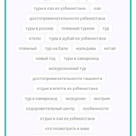
туры в оаэ из узбекистана
оаэ
достопримечательности узбекистана
туры в россию
пляжный туризм
тур
отели
туры в дубай из узбекистана
пляжный
тур на бали
мальдивы
китай
новый год
туры в самарканд
экскурсионный тур
достопримечательности ташкента
отдых в египте из узбекистана
тур в самарканд
экскурсии
экстрим
оздоровительный центр
особенности
отдых в оаэ из узбекистана
что посмотреть в хиве