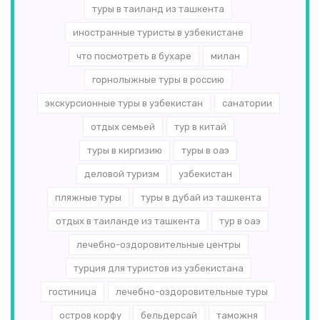
туры в таиланд из ташкента
иностранные туристы в узбекистане
что посмотреть в бухаре
милан
горнолыжные туры в россию
экскурсионные туры в узбекистан
санатории
отдых семьей
тур в китай
туры в киргизию
туры в оаэ
деловой туризм
узбекистан
пляжные туры
туры в дубай из ташкента
отдых в таиланде из ташкента
тур в оаэ
лечебно-оздоровительные центры
турция для туристов из узбекистана
гостиница
лечебно-оздоровительные туры
остров корфу
бельдерсай
таможня