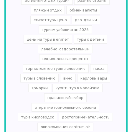
активный отдых турция
разные страны
пляжый отдых
обмен валюты
египет туры цена
дза-дзи-ки
туризм узбекистан 2026
цены на туры в египет
туры с детьми
лечебно-оздоротельный
национальные рецепты
горнолыжные туры в словению
пасха
туры в словению
вино
карловы вары
ярмарки
купить тур в малайзию
правильный выбор
открытие горнолыжного сезона
тур в кисловодск
достопримечательность
авиакомпания centrum air