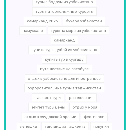
туры в бодрум из узбекистана
туры на горнолыжные курорты
самарканд 2026
бухара узбекистан
памуккале
туры на море из узбекистана
самарканд
купить тур в дубай из узбекистана
купить тур в хургаду
путешествие на автобусе
отдых в узбекистане для иностранцев
оздоровительные туры в таджикистан
ташкент туры
развлечения
египет туры цены
отдых у моря
отдых в саудовской аравии
фестивали
лепешка
таиланд из ташкента
покупки