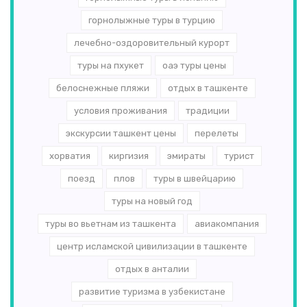
горнолыжные туры в турцию
лечебно-оздоровительный курорт
туры на пхукет
оаэ туры цены
белоснежные пляжи
отдых в ташкенте
условия проживания
традиции
экскурсии ташкент цены
перелеты
хорватия
киргизия
эмираты
турист
поезд
плов
туры в швейцарию
туры на новый год
туры во вьетнам из ташкента
авиакомпания
центр исламской цивилизации в ташкенте
отдых в анталии
развитие туризма в узбекистане