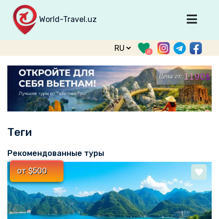
World-Travel.uz
Главная
0
Направления
Туры
Тур. фирмы
Табло прилета
Теги
О туризме
О проекте
Рекомендованные туры
Войти
от $500
Зарегистрироваться
support@world-travel.uz