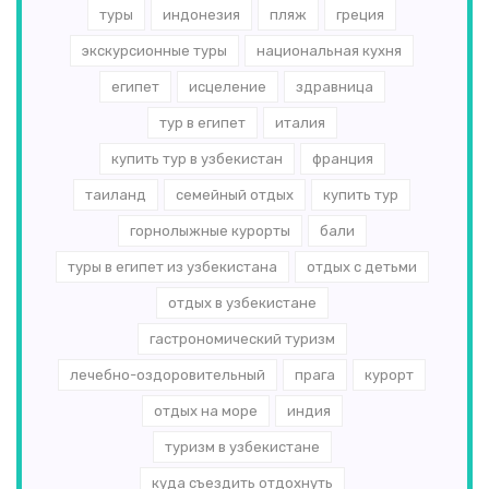
туры
индонезия
пляж
греция
экскурсионные туры
национальная кухня
египет
исцеление
здравница
тур в египет
италия
купить тур в узбекистан
франция
таиланд
семейный отдых
купить тур
горнолыжные курорты
бали
туры в египет из узбекистана
отдых с детьми
отдых в узбекистане
гастрономический туризм
лечебно-оздоровительный
прага
курорт
отдых на море
индия
туризм в узбекистане
куда съездить отдохнуть