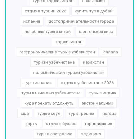
туры в таджикистан
ловля рыбы
отдых в турции 2026
купить тур в дубай
испания
достопримечательности города
лечебные туры в китай
шенгенская виза
таджикистан
гастрономические туры в узбекистан
салала
туризм узбекистана
казахстан
паломнический туризм узбекистан
тур в испанию
отдых в узбекистане 2026
туры в нячанг из узбекистана
туры в индию
куда поехать отдохнуть
экстримальный
сша
туры в сеул
тур в грецию
погода
карты
отдых в бухаре
горнолыжник
туры в австралию
медицина