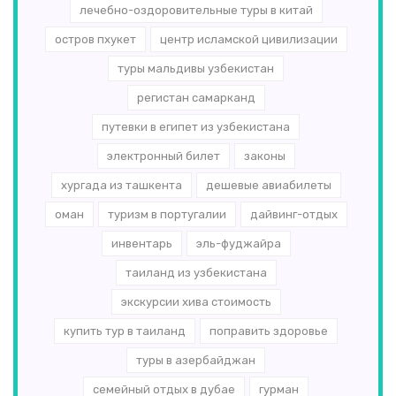
лечебно-оздоровительные туры в китай
остров пхукет
центр исламской цивилизации
туры мальдивы узбекистан
регистан самарканд
путевки в египет из узбекистана
электронный билет
законы
хургада из ташкента
дешевые авиабилеты
оман
туризм в португалии
дайвинг-отдых
инвентарь
эль-­фуджайра
таиланд из узбекистана
экскурсии хива стоимость
купить тур в таиланд
поправить здоровье
туры в азербайджан
семейный отдых в дубае
гурман