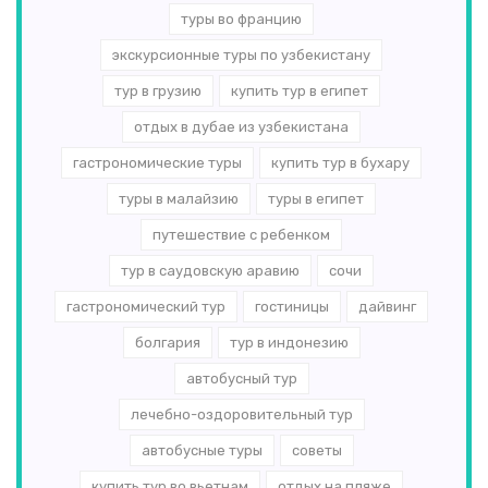
туры во францию
экскурсионные туры по узбекистану
тур в грузию
купить тур в египет
отдых в дубае из узбекистана
гастрономические туры
купить тур в бухару
туры в малайзию
туры в египет
путешествие с ребенком
тур в саудовскую аравию
сочи
гастрономический тур
гостиницы
дайвинг
болгария
тур в индонезию
автобусный тур
лечебно-оздоровительный тур
автобусные туры
советы
купить тур во вьетнам
отдых на пляже