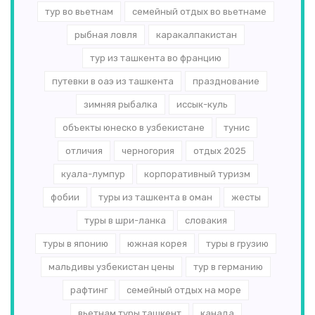
тур во вьетнам
семейный отдых во вьетнаме
рыбная ловля
каракалпакистан
тур из ташкента во францию
путевки в оаэ из ташкента
празднование
зимняя рыбалка
иссык-куль
объекты юнеско в узбекистане
тунис
отличия
черногория
отдых 2025
куала-лумпур
корпоративный туризм
фобии
туры из ташкента в оман
жесты
туры в шри-ланка
словакия
туры в японию
южная корея
туры в грузию
мальдивы узбекистан цены
тур в германию
рафтинг
семейный отдых на море
вьетнам туры ташкент
канада