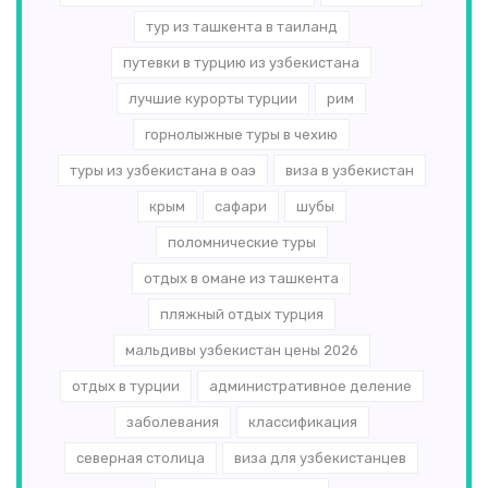
тур из ташкента в таиланд
путевки в турцию из узбекистана
лучшие курорты турции
рим
горнолыжные туры в чехию
туры из узбекистана в оаэ
виза в узбекистан
крым
сафари
шубы
поломнические туры
отдых в омане из ташкента
пляжный отдых турция
мальдивы узбекистан цены 2026
отдых в турции
административное деление
заболевания
классификация
северная столица
виза для узбекистанцев