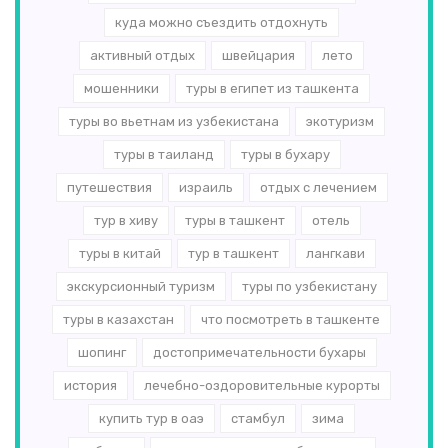
куда можно съездить отдохнуть
активный отдых
швейцария
лето
мошенники
туры в египет из ташкента
туры во вьетнам из узбекистана
экотуризм
туры в таиланд
туры в бухару
путешествия
израиль
отдых с лечением
тур в хиву
туры в ташкент
отель
туры в китай
тур в ташкент
лангкави
экскурсионный туризм
туры по узбекистану
туры в казахстан
что посмотреть в ташкенте
шопинг
достопримечательности бухары
история
лечебно-оздоровительные курорты
купить тур в оаэ
стамбул
зима