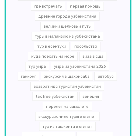
где встречать
первая помощь
древние города узбекистана
великий шёлковый путь
туры в малайзию из узбекистана
тур в есентуки
посольство
куда поехать на море
виза в сша
тур умра
умра из узбекистана 2026
ганконг
экскурсия в шахрисабз
автобус
возврат ндс туристам узбекистан
tax free узбекистан
венеция
перелет на самолете
экскурсионные туры в египет
тур из ташкента в египет