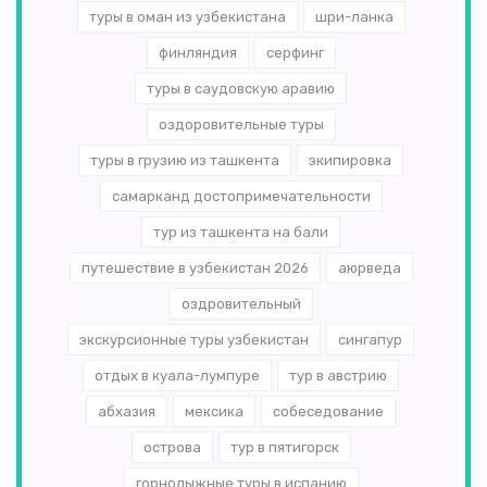
туры в оман из узбекистана
шри-ланка
финляндия
серфинг
туры в саудовскую аравию
оздоровительные туры
туры в грузию из ташкента
экипировка
самарканд достопримечательности
тур из ташкента на бали
путешествие в узбекистан 2026
аюрведа
оздровительный
экскурсионные туры узбекистан
сингапур
отдых в куала-лумпуре
тур в австрию
абхазия
мексика
собеседование
острова
тур в пятигорск
горнолыжные туры в испанию