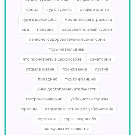
города
тур в турцию
отдых в египте
туры в шахрисабз
медицинская страховка
еда
поездка
оздоровительный туризм
лечебно-оздоровительный санаторий
туры на мальдивы
что посмотреть в шахрисабзе
санаторий
отдых в омане
проживание
грузия
праздник
тур во францию
хива достопримечательности
гастрономический
узбекистан туризм
гурманы
отдых во вьетнаме из узбекистана
германия
тур в шахрисабз
мальдивы из ташкента