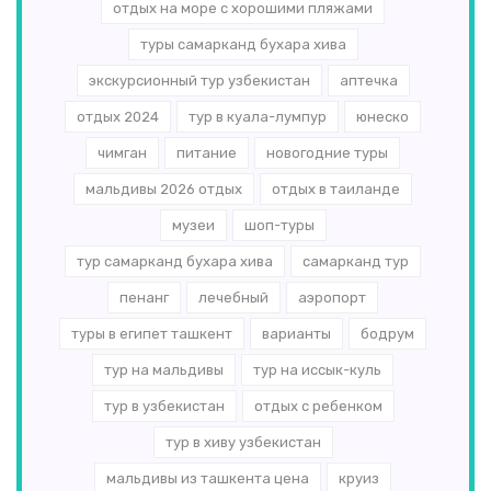
отдых на море с хорошими пляжами
туры самарканд бухара хива
экскурсионный тур узбекистан
аптечка
отдых 2024
тур в куала-лумпур
юнеско
чимган
питание
новогодние туры
мальдивы 2026 отдых
отдых в таиланде
музеи
шоп-туры
тур самарканд бухара хива
самарканд тур
пенанг
лечебный
аэропорт
туры в египет ташкент
варианты
бодрум
тур на мальдивы
тур на иссык-куль
тур в узбекистан
отдых с ребенком
тур в хиву узбекистан
мальдивы из ташкента цена
круиз