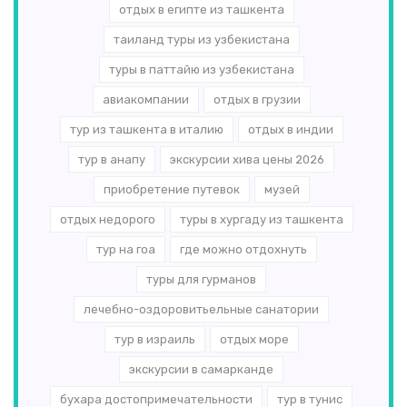
отдых в египте из ташкента
таиланд туры из узбекистана
туры в паттайю из узбекистана
авиакомпании
отдых в грузии
тур из ташкента в италию
отдых в индии
тур в анапу
экскурсии хива цены 2026
приобретение путевок
музей
отдых недорого
туры в хургаду из ташкента
тур на гоа
где можно отдохнуть
туры для гурманов
лечебно-оздоровитьельные санатории
тур в израиль
отдых море
экскурсии в самарканде
бухара достопримечательности
тур в тунис