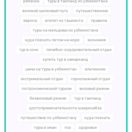
ребенок
туры в таиланд из узбекистана
великий шелковый путь
путешественник
европа
египет из ташкента
правила
туры на мальдивы из узбекистана
куда поехать летом на море
экономия
тур в сочи
лечебно-оздоровительный отдых
купить тур в самарканд
цены на туры в узбекистан
альпинизм
экстримальный отдых
горнолыжный отдых
гострономический туризм
визовый режим
безвизовый режим
тур в таиланд
достопримечательности шахрисабза
путешествие по узбекистану
куда поехать
туры в оман
гоа
здоровье