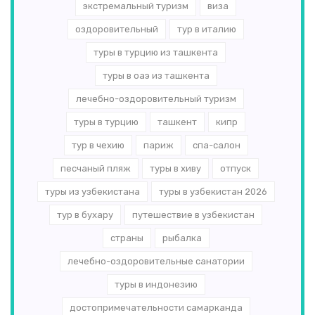
экстремальный туризм
виза
оздоровительный
тур в италию
туры в турцию из ташкента
туры в оаэ из ташкента
лечебно-оздоровительный туризм
туры в турцию
ташкент
кипр
тур в чехию
париж
спа-салон
песчаный пляж
туры в хиву
отпуск
туры из узбекистана
туры в узбекистан 2026
тур в бухару
путешествие в узбекистан
страны
рыбалка
лечебно-оздоровительные санатории
туры в индонезию
достопримечательности самарканда