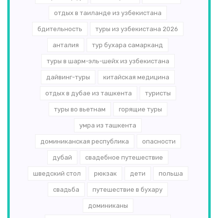
отдых в таиланде из узбекистана
бдительность
туры из узбекистана 2026
анталия
тур бухара самарканд
туры в шарм-эль-шейх из узбекистана
дайвинг-туры
китайская медицина
отдых в дубае из ташкента
туристы
туры во вьетнам
горящие туры
умра из ташкента
доминиканская республика
опасности
дубай
свадебное путешествие
шведский стол
рюкзак
дети
польша
свадьба
путешествие в бухару
доминиканы