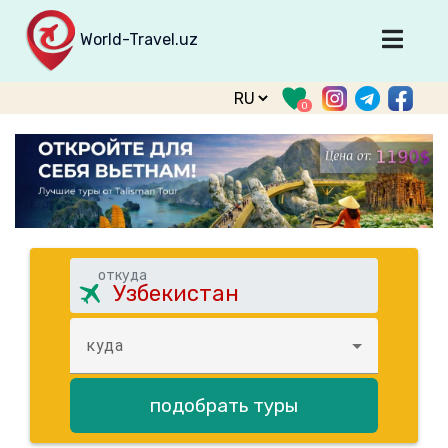
World-Travel.uz
Главная
0
Направления
Туры
Тур. фирмы
Табло прилета
О туризме
откуда
О проекте
Войти
куда
Зарегистрироваться
подобрать туры
support@world-travel.uz