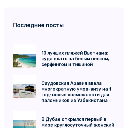
Австрия
(10)
Грузия
(10)
Последние посты
Франция
(9)
Индия
(9)
Киргизия
(9)
10 лучших пляжей Вьетнама:
куда ехать за белым песком,
Оман
(8)
серфингом и тишиной
Германия
(8)
Саудовская Аравия ввела
Таджикистан
(8)
многократную умра-визу на 1
год: новые возможности для
Южная Корея
(7)
паломников из Узбекистана
Шри-Ланка
(7)
В Дубае открылся первый в
Азербайджан
(6)
мире круглосуточный женский