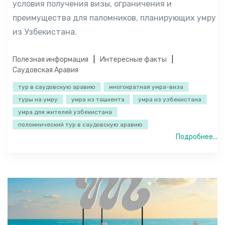
условия получения визы, ограничения и
преимущества для паломников, планирующих умру
из Узбекистана.
Полезная информация
Интересные факты
Саудовская Аравия
тур в саудовскую аравию
многократная умра-виза
туры на умру
умра из ташкента
умра из узбекистана
умра для жителей узбекистана
поломнический тур в саудовскую аравию
Подробнее...