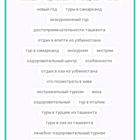
Бахрейн
(1)
новый год
туры в самарканд
экскурсионный тур
Норвегия
(1)
достопримечательности ташкента
Бора-Бора
(1)
отдых в египте из узбекистана
Аргентина
(1)
тур в самарканд
экскурсии
экстрим
Польша
(1)
оздоровительный центр
особенности
отдых в оаэ из узбекистана
Бруней
(1)
что посмотреть в хиве
Венесуэла
(1)
экстремальный туризм
виза
Исландия
(1)
оздоровительный
тур в италию
Канада
(1)
туры в турцию из ташкента
туры в оаэ из ташкента
Лихтенштейн
(1)
лечебно-оздоровительный туризм
Эритрея
(1)