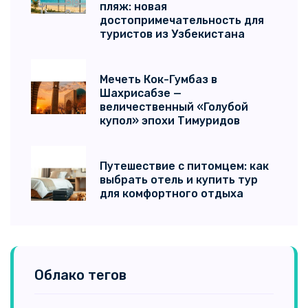
пляж: новая
Болгария
(6)
достопримечательность для
туристов из Узбекистана
Доминиканы
(5)
Мексика
(5)
Мечеть Кок-Гумбаз в
Шахрисабзе —
Тунис
(5)
величественный «Голубой
купол» эпохи Тимуридов
Япония
(5)
Великобритания
(5)
Путешествие с питомцем: как
выбрать отель и купить тур
Куба
(3)
для комфортного отдыха
Австралия
(3)
Маврикий
(3)
Черногория
(3)
Облако тегов
Кипр
(3)