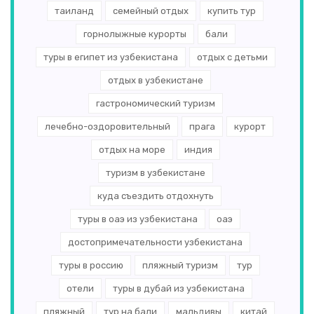
таиланд
семейный отдых
купить тур
Филиппины
(2)
горнолыжные курорты
бали
Андорра
(2)
туры в египет из узбекистана
отдых с детьми
Венгрия
(2)
отдых в узбекистане
Кувейт
(2)
гастрономический туризм
лечебно-оздоровительный
прага
курорт
Португалия
(2)
отдых на море
индия
Туркменистан
(2)
туризм в узбекистане
Словения
(2)
куда съездить отдохнуть
Иордания
(2)
туры в оаэ из узбекистана
оаэ
достопримечательности узбекистана
Танзания
(2)
туры в россию
пляжный туризм
тур
Швеция
(1)
отели
туры в дубай из узбекистана
Румыния
(1)
пляжный
тур на бали
мальдивы
китай