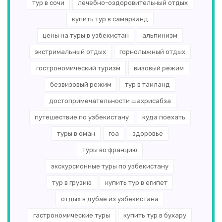
тур в сочи
лечебно-оздоровительный отдых
купить тур в самарканд
цены на туры в узбекистан
альпинизм
экстримальный отдых
горнолыжный отдых
гострономический туризм
визовый режим
безвизовый режим
тур в таиланд
достопримечательности шахрисабза
путешествие по узбекистану
куда поехать
туры в оман
гоа
здоровье
туры во францию
экскурсионные туры по узбекистану
тур в грузию
купить тур в египет
отдых в дубае из узбекистана
гастрономические туры
купить тур в бухару