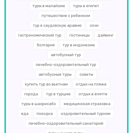
туры в малайзию
туры в египет
путешествие с ребенком
тур в саудовскую аравию
сочи
гастрономический тур
гостиницы
дайвинг
болгария
тур в индонезию
автобусный тур
лечебно-оздоровительный тур
автобусные туры
советы
купить тур во вьетнам
отдых на пляже
города
тур в турцию
отдых в египте
туры в шахрисабз
медицинская страховка
еда
поездка
оздоровительный туризм
лечебно-оздоровительный санаторий