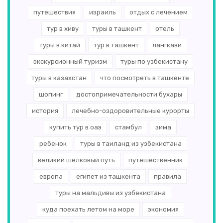
путешествия
израиль
отдых с лечением
тур в хиву
туры в ташкент
отель
туры в китай
тур в ташкент
лангкави
экскурсионный туризм
туры по узбекистану
туры в казахстан
что посмотреть в ташкенте
шопинг
достопримечательности бухары
история
лечебно-оздоровительные курорты
купить тур в оаэ
стамбул
зима
ребенок
туры в таиланд из узбекистана
великий шелковый путь
путешественник
европа
египет из ташкента
правила
туры на мальдивы из узбекистана
куда поехать летом на море
экономия