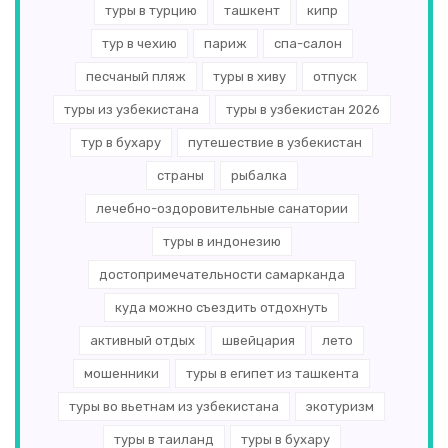
туры в турцию
ташкент
кипр
Дания
(1)
тур в чехию
париж
спа-салон
Армения
(1)
песчаный пляж
туры в хиву
отпуск
туры из узбекистана
туры в узбекистан 2026
Марокко
(1)
тур в бухару
путешествие в узбекистан
Латвия
(1)
страны
рыбалка
Северный Кипр
(1)
лечебно-оздоровительные санатории
Бразилия
(1)
туры в индонезию
достопримечательности самарканда
куда можно съездить отдохнуть
активный отдых
швейцария
лето
мошенники
туры в египет из ташкента
туры во вьетнам из узбекистана
экотуризм
туры в таиланд
туры в бухару