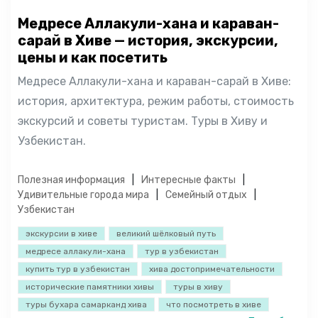
Медресе Аллакули-хана и караван-
сарай в Хиве — история, экскурсии,
цены и как посетить
Медресе Аллакули-хана и караван-сарай в Хиве:
история, архитектура, режим работы, стоимость
экскурсий и советы туристам. Туры в Хиву и
Узбекистан.
Полезная информация
Интересные факты
Удивительные города мира
Семейный отдых
Узбекистан
экскурсии в хиве
великий шёлковый путь
медресе аллакули-хана
тур в узбекистан
купить тур в узбекистан
хива достопримечательности
исторические памятники хивы
туры в хиву
туры бухара самарканд хива
что посмотреть в хиве