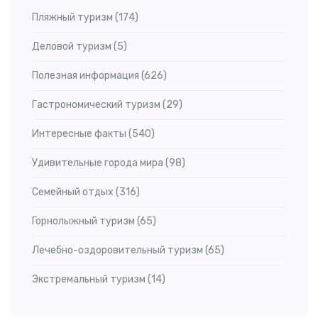
Мальдивы
(17)
Пляжный туризм
(174)
Индонезия
(16)
Деловой туризм
(5)
Вьетнам
(15)
Полезная информация
(626)
Казахстан
(14)
Гастрономический туризм
(29)
Испания
(12)
Интересные факты
(540)
Греция
(11)
Удивительные города мира
(98)
Швейцария
(11)
Семейный отдых
(316)
Малайзия
(11)
Горнолыжный туризм
(65)
Саудовская Аравия
(10)
Лечебно-оздоровительный туризм
(65)
США
(10)
Экстремальный туризм
(14)
Израиль
(10)