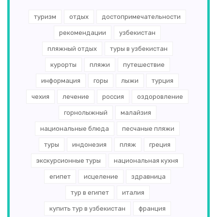
Сейшельские острова
(3)
туризм
отдых
достопримечательности
Сингапур
(3)
рекомендации
узбекистан
пляжный отдых
туры в узбекистан
Нидерланды
(3)
курорты
пляжи
путешествие
Катар
(2)
информация
горы
лыжи
турция
Абхазия
(2)
чехия
лечение
россия
оздоровление
Бельгия
(2)
горнолыжный
малайзия
национальные блюда
песчаные пляжи
Финляндия
(2)
туры
индонезия
пляж
греция
Хорватия
(2)
экскурсионные туры
национальная кухня
Словакия
(2)
египет
исцеление
здравница
Пакистан
(2)
тур в египет
италия
Мальта
(2)
купить тур в узбекистан
франция