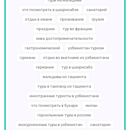
туры на мальдивы
что посмотреть в шахрисабзе
санаторий
отдых в омане
проживание
грузия
праздник
тур во францию
хива достопримечательности
гастрономический
узбекистан туризм
гурманы
отдых во вьетнаме из узбекистана
германия
тур в шахрисабз
мальдивы из ташкента
туры в таиланд из ташкента
иностранные туристы в узбекистане
что посмотреть в бухаре
милан
горнолыжные туры в россию
экскурсионные туры в узбекистан
санатории