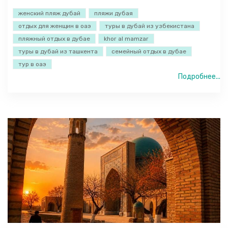
женский пляж дубай
пляжи дубая
отдых для женщин в оаэ
туры в дубай из узбекистана
пляжный отдых в дубае
khor al mamzar
туры в дубай из ташкента
семейный отдых в дубае
тур в оаэ
Подробнее...