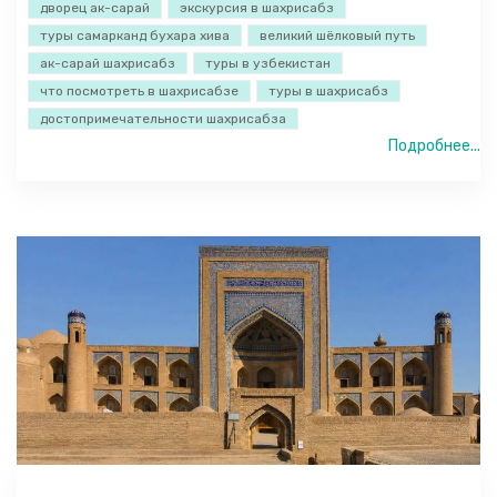
дворец ак-сарай
экскурсия в шахрисабз
туры самарканд бухара хива
великий шёлковый путь
ак-сарай шахрисабз
туры в узбекистан
что посмотреть в шахрисабзе
туры в шахрисабз
достопримечательности шахрисабза
Подробнее...