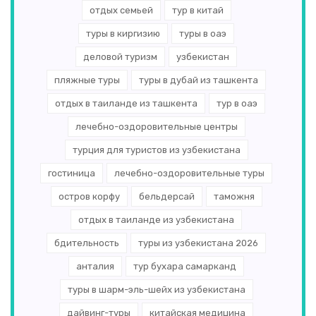
отдых семьей
тур в китай
туры в киргизию
туры в оаэ
деловой туризм
узбекистан
пляжные туры
туры в дубай из ташкента
отдых в таиланде из ташкента
тур в оаэ
лечебно-оздоровительные центры
турция для туристов из узбекистана
гостиница
лечебно-оздоровительные туры
остров корфу
бельдерсай
таможня
отдых в таиланде из узбекистана
бдительность
туры из узбекистана 2026
анталия
тур бухара самарканд
туры в шарм-эль-шейх из узбекистана
дайвинг-туры
китайская медицина