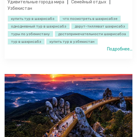
Удивительные города мира
Семейный отдых
Узбекистан
купить тур в шахрисабз
что посмотреть в шахрисабзе
однодневный тур в шахрисабз
дорут-тилляват шахрисабз
туры по узбекистану
достопримечательности шахрисабза
тур в шахрисабз
купить тур в узбекистан
Подробнее...