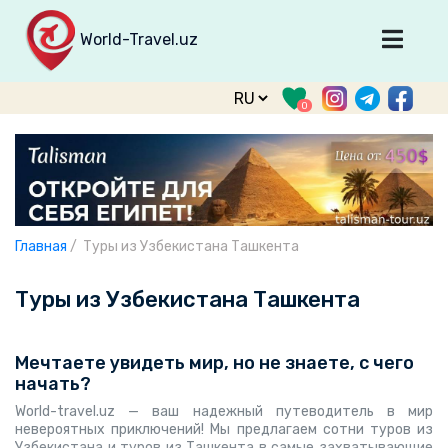
World-Travel.uz
Главная
0
Направления
Туры
Тур. фирмы
Табло прилета
Главная
/
Туры из Узбекистана Ташкента
О туризме
Туры из Узбекистана Ташкента
О проекте
Войти
Мечтаете увидеть мир, но не знаете, с чего
начать?
Зарегистрироваться
World-travel.uz — ваш надежный путеводитель в мир
support@world-travel.uz
невероятных приключений! Мы предлагаем сотни туров из
Узбекистана и туров из Ташкента в самые захватывающие