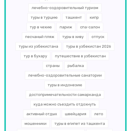
лечебно-оздоровительный туризм
туры в турцию
ташкент
кипр
тур в чехию
париж
спа-салон
песчаный пляж
туры в хиву
отпуск
туры из узбекистана
туры в узбекистан 2026
тур в бухару
путешествие в узбекистан
страны
рыбалка
лечебно-оздоровительные санатории
туры в индонезию
достопримечательности самарканда
куда можно съездить отдохнуть
активный отдых
швейцария
лето
мошенники
туры в египет из ташкента