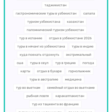
таджикистан
гастрономические туры в узбекистан
салала
туризм узбекистана
казахстан
паломнический туризм узбекистан
тур в испанию
отдых в узбекистане 2026
туры в нячанг из узбекистана
туры в индию
куда поехать отдохнуть
экстримальный
сша
туры в сеул
тур в грецию
погода
карты
отдых в бухаре
горнолыжник
туры в австралию
медицина
тур во вьетнам
семейный отдых во вьетнаме
рыбная ловля
каракалпакистан
тур из ташкента во францию