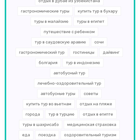
отдых в дубае из узбекистана
гастрономические туры
купить тур в бухару
туры в малайзию
туры в египет
путешествие с ребенком
тур в саудовскую аравию
сочи
гастрономический тур
гостиницы
дайвинг
болгария
тур в индонезию
автобусный тур
лечебно-оздоровительный тур
автобусные туры
советы
купить тур во вьетнам
отдых на пляже
города
тур в турцию
отдых в египте
туры в шахрисабз
медицинская страховка
еда
поездка
оздоровительный туризм