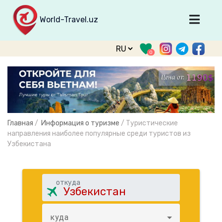
World-Travel.uz
Главная
0
Направления
Туры
Тур. фирмы
Табло прилета
Главная
/
Информация о туризме
/
Туристические
О туризме
направления наиболее популярные среди туристов из
Узбекистана
О проекте
Войти
откуда
Зарегистрироваться
support@world-travel.uz
куда