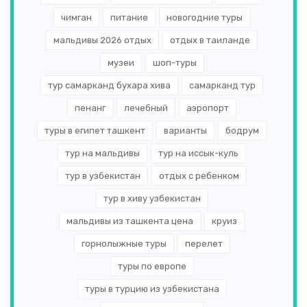
чимган
питание
новогодние туры
мальдивы 2026 отдых
отдых в таиланде
музеи
шоп-туры
тур самарканд бухара хива
самарканд тур
пенанг
лечебный
аэропорт
туры в египет ташкент
варианты
бодрум
тур на мальдивы
тур на иссык-куль
тур в узбекистан
отдых с ребенком
тур в хиву узбекистан
мальдивы из ташкента цена
круиз
горнолыжные туры
перелет
туры по европе
туры в турцию из узбекистана