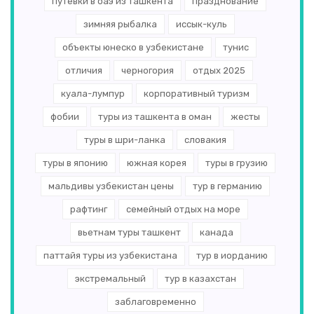
путевки в оаэ из ташкента
празднование
зимняя рыбалка
иссык-куль
объекты юнеско в узбекистане
тунис
отличия
черногория
отдых 2025
куала-лумпур
корпоративный туризм
фобии
туры из ташкента в оман
жесты
туры в шри-ланка
словакия
туры в японию
южная корея
туры в грузию
мальдивы узбекистан цены
тур в германию
рафтинг
семейный отдых на море
вьетнам туры ташкент
канада
паттайя туры из узбекистана
тур в иорданию
экстремальный
тур в казахстан
заблаговременно