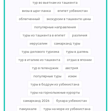
тур во вьетнам из ташкента
визы в шри-ланка
египет узбекистан
облегченный
экскурсии в ташкенте цены
популярные направления
туры из ташкента в египет
различия
иерусалим
самарканд туры
туры делового туризма
туры в далянь
тур в италию из ташкента
отдых в японии
тур в геленджик
австрия
популярные туры
изюм
туры в бодрум из узбекистана
туры на горнолыжные курорты
самарканд 2026
бухара узбекистан
памуккале
туры на море из узбекистана