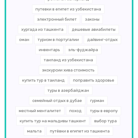
путевки в египет из узбекистана
электронный билет
законы
хургада из ташкента
дешевые авиабилеты
оман
туризм в португалии
дайвинг-отдых
инвентарь
эль-­фуджайра
таиланд из узбекистана
экскурсии хива стоимость
купить тур в таиланд
поправить здоровье
туры в азербайджан
семейный отдых в дубае
гурман
местный менталитет
поход
туры в европу
купить тур на мальдивы ташкент
выбор тура
мальта
путёвки в египет из ташкента