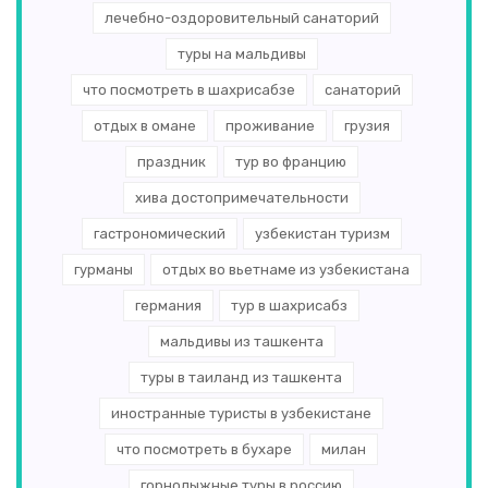
лечебно-оздоровительный санаторий
туры на мальдивы
что посмотреть в шахрисабзе
санаторий
отдых в омане
проживание
грузия
праздник
тур во францию
хива достопримечательности
гастрономический
узбекистан туризм
гурманы
отдых во вьетнаме из узбекистана
германия
тур в шахрисабз
мальдивы из ташкента
туры в таиланд из ташкента
иностранные туристы в узбекистане
что посмотреть в бухаре
милан
горнолыжные туры в россию