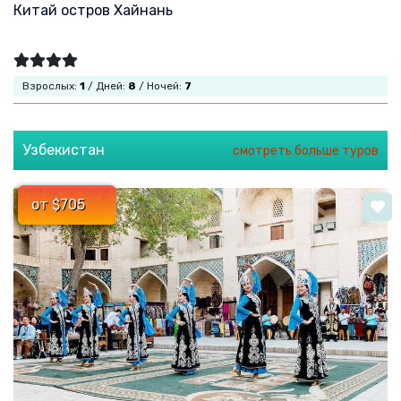
Китай остров Хайнань
Взрослых:
1
/ Дней:
8
/ Ночей:
7
Узбекистан
смотреть больше туров
от $705