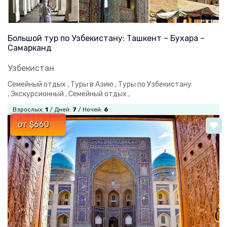
Большой тур по Узбекистану: Ташкент – Бухара –
Самарканд
Узбекистан
Семейный отдых ,
Туры в Азию ,
Туры по Узбекистану
,
Экскурсионный ,
Семейный отдых ,
Взрослых:
1
/ Дней:
7
/ Ночей:
6
от $660