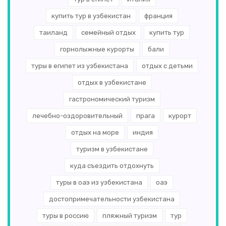
купить тур в узбекистан
франция
таиланд
семейный отдых
купить тур
горнолыжные курорты
бали
туры в египет из узбекистана
отдых с детьми
отдых в узбекистане
гастрономический туризм
лечебно-оздоровительный
прага
курорт
отдых на море
индия
туризм в узбекистане
куда съездить отдохнуть
туры в оаэ из узбекистана
оаэ
достопримечательности узбекистана
туры в россию
пляжный туризм
тур