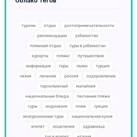
Облако тегов
туризм
отдых
достопримечательности
рекомендации
узбекистан
пляжный отдых
туры в узбекистан
курорты
пляжи
путешествие
информация
горы
лыжи
турция
чехия
лечение
россия
оздоровление
горнолыжный
малайзия
национальные блюда
песчаные пляжи
туры
индонезия
пляж
греция
экскурсионные туры
национальная кухня
египет
исцеление
здравница
тур в египет
италия