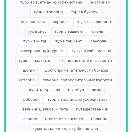
туры во вьетнам из узбекистана
экотуризм
туры в таиланд
туры в бухару
путешествия
израиль
отдых с лечением
тур в хиву
туры в ташкент
отель
туры в китай
тур в ташкент
лангкави
экскурсионный туризм
туры по узбекистану
туры в казахстан
что посмотреть в ташкенте
шопинг
достопримечательности бухары
история
лечебно-оздоровительные курорты
купить тур в оаэ
стамбул
зима
ребенок
туры в таиланд из узбекистана
великий шелковый путь
путешественник
европа
египет из ташкента
правила
туры на мальдивы из узбекистана