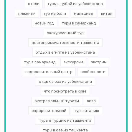
отели
туры в дубай из узбекистана
пляжный
тур на бали
мальдивы
китай
новый год
туры в самарканд
экскурсионный тур
достопримечательности ташкента
отдых в египте из узбекистана
тур в самарканд
экскурсии
экстрим
оздоровительный центр
особенности
отдых в оаэ из узбекистана
что посмотреть в хиве
экстремальный туризм
виза
оздоровительный
тур в италию
туры в турцию из ташкента
туры в оаэ из ташкента