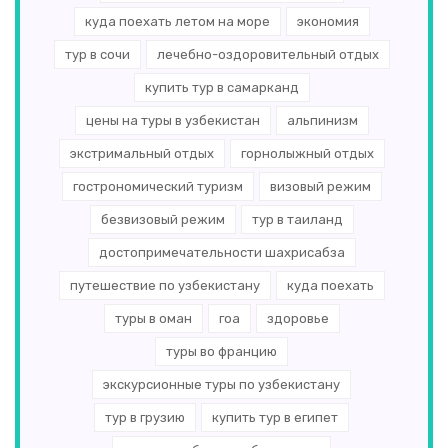
куда поехать летом на море
экономия
тур в сочи
лечебно-оздоровительный отдых
купить тур в самарканд
цены на туры в узбекистан
альпинизм
экстримальный отдых
горнолыжный отдых
гострономический туризм
визовый режим
безвизовый режим
тур в таиланд
достопримечательности шахрисабза
путешествие по узбекистану
куда поехать
туры в оман
гоа
здоровье
туры во францию
экскурсионные туры по узбекистану
тур в грузию
купить тур в египет