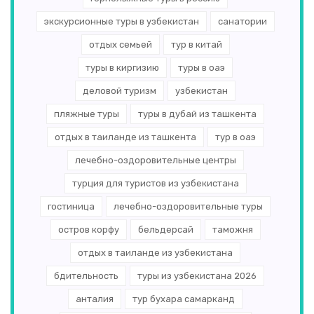
экскурсионные туры в узбекистан
санатории
отдых семьей
тур в китай
туры в киргизию
туры в оаэ
деловой туризм
узбекистан
пляжные туры
туры в дубай из ташкента
отдых в таиланде из ташкента
тур в оаэ
лечебно-оздоровительные центры
турция для туристов из узбекистана
гостиница
лечебно-оздоровительные туры
остров корфу
бельдерсай
таможня
отдых в таиланде из узбекистана
бдительность
туры из узбекистана 2026
анталия
тур бухара самарканд