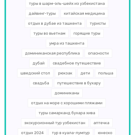
туры в шарм-эль-шейх из узбекистана
дайвинг-туры
китайская медицина
отдых в дубае из ташкента
туристы
туры во вьетнам
горящие туры
умра из ташкента
доминиканская республика
опасности
дубай
свадебное путешествие
шведский стол
рюкзак
дети
польша
свадьба
путешествие в бухару
доминиканы
отдых на море с хорошими пляжами
туры самарканд бухара хива
экскурсионный тур узбекистан
аптечка
отдых 2024
тур в куала-лумпур
юнеско