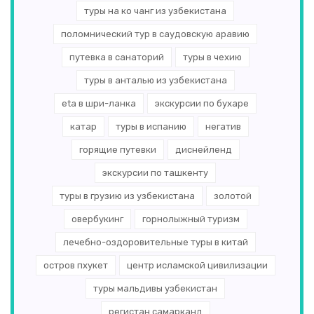
туры на ко чанг из узбекистана
поломнический тур в саудовскую аравию
путевка в санаторий
туры в чехию
туры в анталью из узбекистана
eta в шри-ланка
экскурсии по бухаре
катар
туры в испанию
негатив
горящие путевки
диснейленд
экскурсии по ташкенту
туры в грузию из узбекистана
золотой
овербукинг
горнолыжный туризм
лечебно-оздоровительные туры в китай
остров пхукет
центр исламской цивилизации
туры мальдивы узбекистан
регистан самарканд