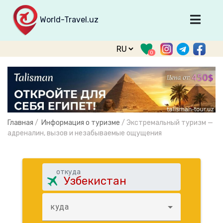
World-Travel.uz
Главная
0
Направления
Туры
Тур. фирмы
Табло прилета
Главная
/
Информация о туризме
/
Экстремальный туризм —
О туризме
адреналин, вызов и незабываемые ощущения
О проекте
Войти
откуда
Зарегистрироваться
куда
support@world-travel.uz