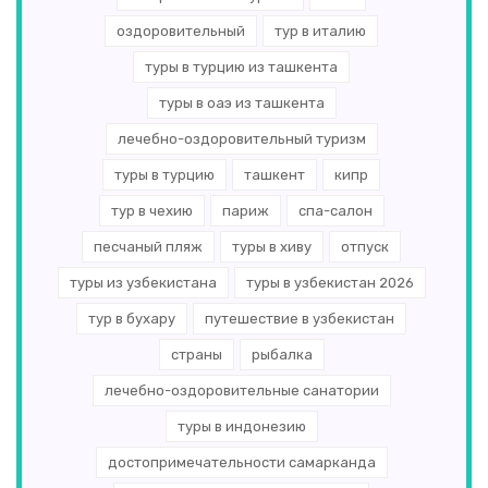
оздоровительный
тур в италию
туры в турцию из ташкента
туры в оаэ из ташкента
лечебно-оздоровительный туризм
туры в турцию
ташкент
кипр
тур в чехию
париж
спа-салон
песчаный пляж
туры в хиву
отпуск
туры из узбекистана
туры в узбекистан 2026
тур в бухару
путешествие в узбекистан
страны
рыбалка
лечебно-оздоровительные санатории
туры в индонезию
достопримечательности самарканда