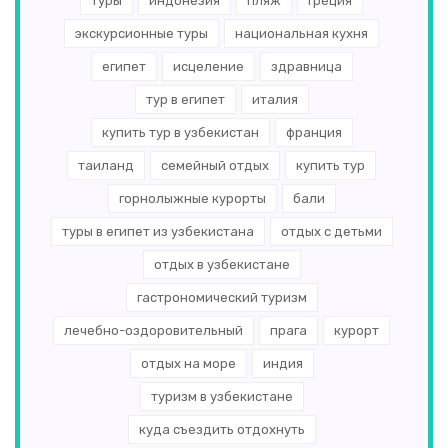
туры
индонезия
пляж
греция
экскурсионные туры
национальная кухня
египет
исцеление
здравница
тур в египет
италия
купить тур в узбекистан
франция
таиланд
семейный отдых
купить тур
горнолыжные курорты
бали
туры в египет из узбекистана
отдых с детьми
отдых в узбекистане
гастрономический туризм
лечебно-оздоровительный
прага
курорт
отдых на море
индия
туризм в узбекистане
куда съездить отдохнуть