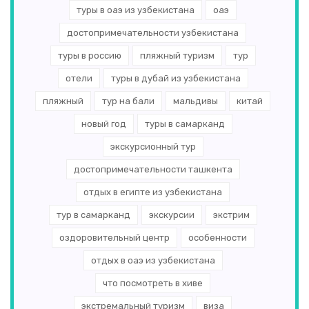
туры в оаэ из узбекистана
оаэ
достопримечательности узбекистана
туры в россию
пляжный туризм
тур
отели
туры в дубай из узбекистана
пляжный
тур на бали
мальдивы
китай
новый год
туры в самарканд
экскурсионный тур
достопримечательности ташкента
отдых в египте из узбекистана
тур в самарканд
экскурсии
экстрим
оздоровительный центр
особенности
отдых в оаэ из узбекистана
что посмотреть в хиве
экстремальный туризм
виза