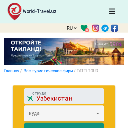
World-Travel.uz
Главная
0
Направления
Туры
Тур. фирмы
Табло прилета
Главная
/
Все туристические фирм
/
TATTI TOUR
О туризме
О проекте
откуда
Войти
Зарегистрироваться
куда
support@world-travel.uz