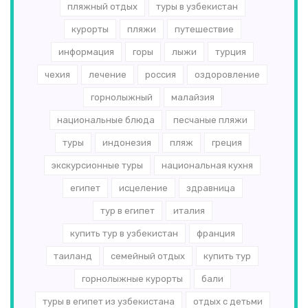
пляжный отдых
туры в узбекистан
курорты
пляжи
путешествие
информация
горы
лыжи
турция
чехия
лечение
россия
оздоровление
горнолыжный
малайзия
национальные блюда
песчаные пляжи
туры
индонезия
пляж
греция
экскурсионные туры
национальная кухня
египет
исцеление
здравница
тур в египет
италия
купить тур в узбекистан
франция
таиланд
семейный отдых
купить тур
горнолыжные курорты
бали
туры в египет из узбекистана
отдых с детьми