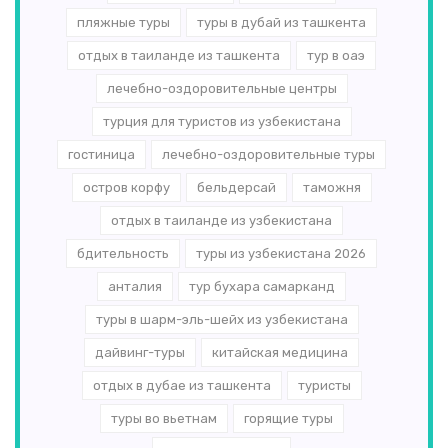
пляжные туры
туры в дубай из ташкента
отдых в таиланде из ташкента
тур в оаэ
лечебно-оздоровительные центры
турция для туристов из узбекистана
гостиница
лечебно-оздоровительные туры
остров корфу
бельдерсай
таможня
отдых в таиланде из узбекистана
бдительность
туры из узбекистана 2026
анталия
тур бухара самарканд
туры в шарм-эль-шейх из узбекистана
дайвинг-туры
китайская медицина
отдых в дубае из ташкента
туристы
туры во вьетнам
горящие туры