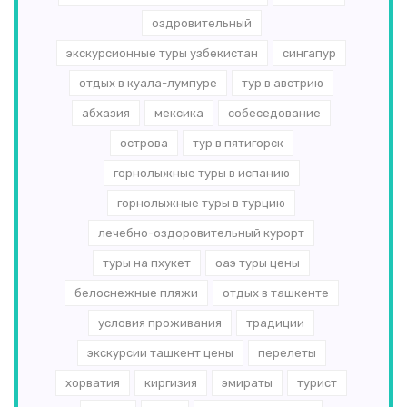
оздровительный
экскурсионные туры узбекистан
сингапур
отдых в куала-лумпуре
тур в австрию
абхазия
мексика
собеседование
острова
тур в пятигорск
горнолыжные туры в испанию
горнолыжные туры в турцию
лечебно-оздоровительный курорт
туры на пхукет
оаэ туры цены
белоснежные пляжи
отдых в ташкенте
условия проживания
традиции
экскурсии ташкент цены
перелеты
хорватия
киргизия
эмираты
турист