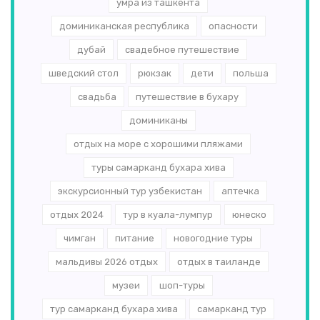
умра из ташкента
доминиканская республика
опасности
дубай
свадебное путешествие
шведский стол
рюкзак
дети
польша
свадьба
путешествие в бухару
доминиканы
отдых на море с хорошими пляжами
туры самарканд бухара хива
экскурсионный тур узбекистан
аптечка
отдых 2024
тур в куала-лумпур
юнеско
чимган
питание
новогодние туры
мальдивы 2026 отдых
отдых в таиланде
музеи
шоп-туры
тур самарканд бухара хива
самарканд тур