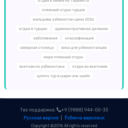
отдых в омане из ташкента
пляжный отдых турция
мальдивы узбекистан цены 2026
отдых в турции
административное деление
заболевания
классификация
северная столица
виза для узбекистанцев
море пляжный отдых
вьетнам из узбекистана
отдых во вьетнаме
купить тур в шарм-эль-шейх
Тех поддержка:
+9 (9888) 944-00-33
Русская версия
|
Ўзбекча версияси
Copyright ©2016 All rights reserved