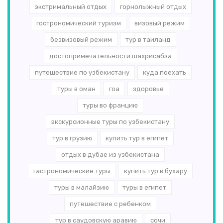
экстримальный отдых
горнолыжный отдых
гострономический туризм
визовый режим
безвизовый режим
тур в таиланд
достопримечательности шахрисабза
путешествие по узбекистану
куда поехать
туры в оман
гоа
здоровье
туры во францию
экскурсионные туры по узбекистану
тур в грузию
купить тур в египет
отдых в дубае из узбекистана
гастрономические туры
купить тур в бухару
туры в малайзию
туры в египет
путешествие с ребенком
тур в саудовскую аравию
сочи