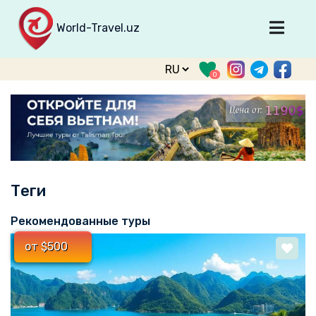
World-Travel.uz
Главная
0
Направления
Туры
Тур. фирмы
Табло прилета
Теги
О туризме
О проекте
Рекомендованные туры
Войти
от $500
Зарегистрироваться
support@world-travel.uz