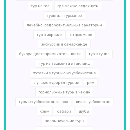
тур на гоа
где можно отдохнуть
туры для гурманов
лечебно-оздоровитьельные санатории
тур в израиль
отдых море
экскурсии в самарканде
бухара достопримечательности
тур в тунис
тур из ташкента в таиланд
путевки в турцию из узбекистана
лучшие курорты турции
рим
горнолыжные туры в чехию
туры из узбекистана в оаэ
виза в узбекистан
крым
сафари
шубы
поломнические туры