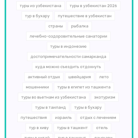
туры из узбекистана
туры в узбекистан 2026
тур в бухару
путешествие в узбекистан
страны
рыбалка
лечебно-оздоровительные санатории
туры в индонезию
достопримечательности самарканда
куда можно съездить отдохнуть
активный отдых
швейцария
лето
мошенники
туры в египет из ташкента
туры во вьетнам из узбекистана
экотуризм
туры в таиланд
туры в бухару
путешествия
израиль
отдых с лечением
тур в хиву
туры в ташкент
отель
туры в китай
тур в ташкент
лангкави