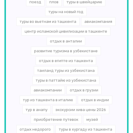
поезд
плов
туры в швейцарию
туры на новый год
туры во вьетнам из ташкента
авиакомпания
центр исламской цивилизации в ташкенте
отдых в анталии
развитие туризма в узбекистане
отдых в египте из ташкента
таиланд туры из узбекистана
туры в паттайю из узбекистана
авиакомпании
отдых в грузии
тур из ташкента в италию
отдых в индии
тур в анапу
экскурсии хива цены 2026
приобретение путевок
музей
отдых недорого
туры в хургаду из ташкента