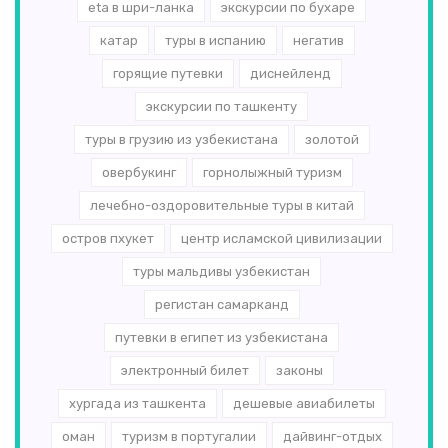
eta в шри-ланка
экскурсии по бухаре
катар
туры в испанию
негатив
горящие путевки
диснейленд
экскурсии по ташкенту
туры в грузию из узбекистана
золотой
овербукинг
горнолыжный туризм
лечебно-оздоровительные туры в китай
остров пхукет
центр исламской цивилизации
туры мальдивы узбекистан
регистан самарканд
путевки в египет из узбекистана
электронный билет
законы
хургада из ташкента
дешевые авиабилеты
оман
туризм в португалии
дайвинг-отдых