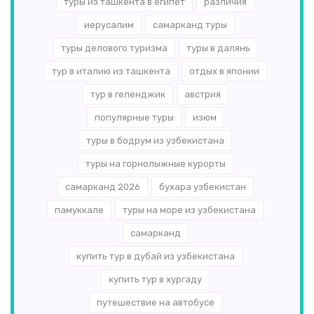
туры из ташкента в египет
различия
иерусалим
самарканд туры
туры делового туризма
туры в далянь
тур в италию из ташкента
отдых в японии
тур в геленджик
австрия
популярные туры
изюм
туры в бодрум из узбекистана
туры на горнолыжные курорты
самарканд 2026
бухара узбекистан
памуккале
туры на море из узбекистана
самарканд
купить тур в дубай из узбекистана
купить тур в хургаду
путешествие на автобусе