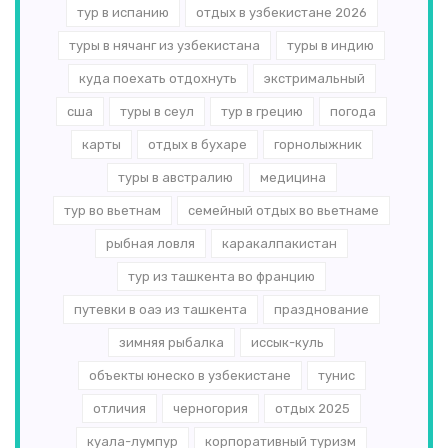
тур в испанию
отдых в узбекистане 2026
туры в нячанг из узбекистана
туры в индию
куда поехать отдохнуть
экстримальный
сша
туры в сеул
тур в грецию
погода
карты
отдых в бухаре
горнолыжник
туры в австралию
медицина
тур во вьетнам
семейный отдых во вьетнаме
рыбная ловля
каракалпакистан
тур из ташкента во францию
путевки в оаэ из ташкента
празднование
зимняя рыбалка
иссык-куль
объекты юнеско в узбекистане
тунис
отличия
черногория
отдых 2025
куала-лумпур
корпоративный туризм