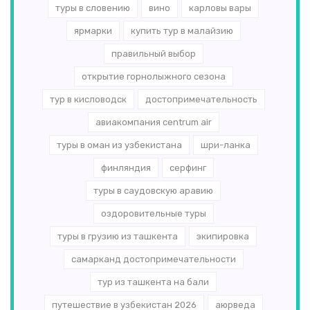
туры в словению
вино
карловы вары
ярмарки
купить тур в малайзию
правильный выбор
открытие горнолыжного сезона
тур в кисловодск
достопримечательность
авиакомпания centrum air
туры в оман из узбекистана
шри-ланка
финляндия
серфинг
туры в саудовскую аравию
оздоровительные туры
туры в грузию из ташкента
экипировка
самарканд достопримечательности
тур из ташкента на бали
путешествие в узбекистан 2026
аюрведа