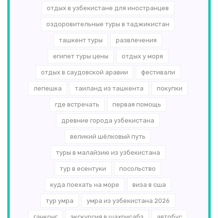
отдых в узбекистане для иностранцев
оздоровительные туры в таджикистан
ташкент туры
развлечения
египет туры цены
отдых у моря
отдых в саудовской аравии
фестивали
лепешка
таиланд из ташкента
покупки
где встречать
первая помощь
древние города узбекистана
великий шёлковый путь
туры в малайзию из узбекистана
тур в есентуки
посольство
куда поехать на море
виза в сша
тур умра
умра из узбекистана 2026
ганконг
экскурсия в шахрисабз
автобус