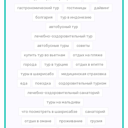
гастрономический тур
гостиницы
дайвинг
болгария
тур в индонезию
автобусный тур
лечебно-оздоровительный тур
автобусные туры
советы
купить тур во вьетнам
отдых на пляже
города
тур в турцию
отдых в египте
туры в шахрисабз
медицинская страховка
еда
поездка
оздоровительный туризм
лечебно-оздоровительный санаторий
туры на мальдивы
что посмотреть в шахрисабзе
санаторий
отдых в омане
проживание
грузия