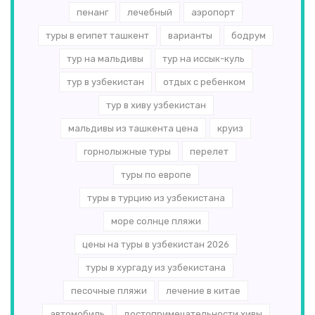
пенанг
лечебный
аэропорт
туры в египет ташкент
варианты
бодрум
тур на мальдивы
тур на иссык-куль
тур в узбекистан
отдых с ребенком
тур в хиву узбекистан
мальдивы из ташкента цена
круиз
горнолыжные туры
перелет
туры по европе
туры в турцию из узбекистана
море солнце пляжи
цены на туры в узбекистан 2026
туры в хургаду из узбекистана
песочные пляжи
лечение в китае
автомобиль
достопримечательности хивы