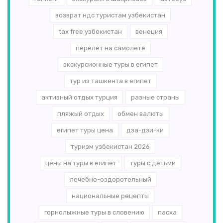
возврат ндс туристам узбекистан
tax free узбекистан
венеция
перелет на самолете
экскурсионные туры в египет
тур из ташкента в египет
активный отдых турция
разные страны
пляжый отдых
обмен валюты
египет туры цена
дза-дзи-ки
туризм узбекистан 2026
цены на туры в египет
туры с детьми
лечебно-оздоротельный
национальные рецепты
горнолыжные туры в словению
пасха