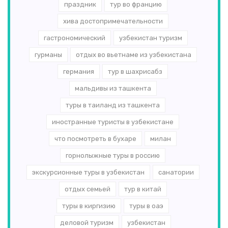
праздник
тур во францию
хива достопримечательности
гастрономический
узбекистан туризм
гурманы
отдых во вьетнаме из узбекистана
германия
тур в шахрисабз
мальдивы из ташкента
туры в таиланд из ташкента
иностранные туристы в узбекистане
что посмотреть в бухаре
милан
горнолыжные туры в россию
экскурсионные туры в узбекистан
санатории
отдых семьей
тур в китай
туры в киргизию
туры в оаэ
деловой туризм
узбекистан