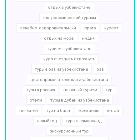
отдых в узбекистане
гастрономический туризм
лечебно-оздоровительный
прага
курорт
отдых на море
индия
туризм в узбекистане
куда съездить отдохнуть
туры в оаэ из узбекистана
оаэ
достопримечательности узбекистана
туры в россию
пляжный туризм
тур
отели
туры в дубай из узбекистана
пляжный
тур на бали
мальдивы
китай
новый год
туры в самарканд
экскурсионный тур