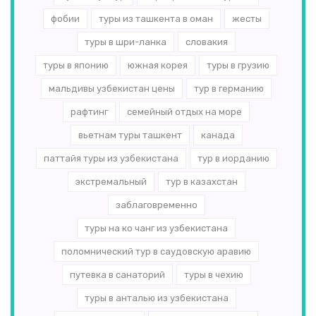
фобии
туры из ташкента в оман
жесты
туры в шри-ланка
словакия
туры в японию
южная корея
туры в грузию
мальдивы узбекистан цены
тур в германию
рафтинг
семейный отдых на море
вьетнам туры ташкент
канада
паттайя туры из узбекистана
тур в иорданию
экстремальный
тур в казахстан
заблаговременно
туры на ко чанг из узбекистана
поломнический тур в саудовскую аравию
путевка в санаторий
туры в чехию
туры в анталью из узбекистана