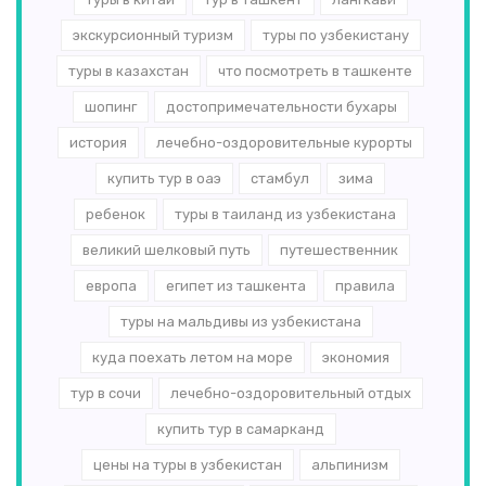
экскурсионный туризм
туры по узбекистану
туры в казахстан
что посмотреть в ташкенте
шопинг
достопримечательности бухары
история
лечебно-оздоровительные курорты
купить тур в оаэ
стамбул
зима
ребенок
туры в таиланд из узбекистана
великий шелковый путь
путешественник
европа
египет из ташкента
правила
туры на мальдивы из узбекистана
куда поехать летом на море
экономия
тур в сочи
лечебно-оздоровительный отдых
купить тур в самарканд
цены на туры в узбекистан
альпинизм