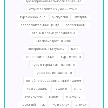
достопримечательности ташкента
отдых в египте из узбекистана
тур в самарканд
экскурсии
экстрим
оздоровительный центр
особенности
отдых в оаэ из узбекистана
что посмотреть в хиве
экстремальный туризм
виза
оздоровительный
тур в италию
туры в турцию из ташкента
туры в оаэ из ташкента
лечебно-оздоровительный туризм
туры в турцию
ташкент
кипр
тур в чехию
париж
спа-салон
песчаный пляж
туры в хиву
отпуск