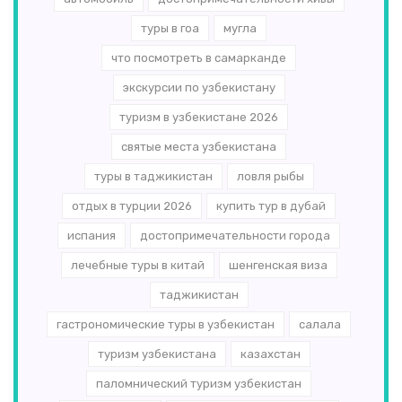
туры в гоа
мугла
что посмотреть в самарканде
экскурсии по узбекистану
туризм в узбекистане 2026
святые места узбекистана
туры в таджикистан
ловля рыбы
отдых в турции 2026
купить тур в дубай
испания
достопримечательности города
лечебные туры в китай
шенгенская виза
таджикистан
гастрономические туры в узбекистан
салала
туризм узбекистана
казахстан
паломнический туризм узбекистан