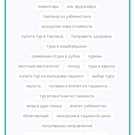
инвентарь
эль-­фуджайра
таиланд из узбекистана
экскурсии хива стоимость
купить тур в таиланд
поправить здоровье
туры в азербайджан
семейный отдых в дубае
гурман
местный менталитет
поход
туры в европу
купить тур на мальдивы ташкент
выбор тура
мальта
путёвки в египет из ташкента
тур во вьетнам из ташкента
визы в шри-ланка
египет узбекистан
облегченный
экскурсии в ташкенте цены
популярные направления